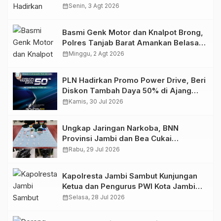
Retro Summer yang Semakin Skena
calendar_month
Senin, 3 Agt 2026
Basmi Genk Motor dan Knalpot Brong,
Polres Tanjab Barat Amankan Belasan
Kendaraan
calendar_month
Minggu, 2 Agt 2026
PLN Hadirkan Promo Power Drive, Beri
Diskon Tambah Daya 50% di Ajang
GIIAS 2026
calendar_month
Kamis, 30 Jul 2026
Ungkap Jaringan Narkoba, BNN
Provinsi Jambi dan Bea Cukai
Amankan Sembilan Pelaku beserta
calendar_month
Rabu, 29 Jul 2026
766 Butir Ekstasi dan 146 Gram Sabu
Kapolresta Jambi Sambut Kunjungan
Ketua dan Pengurus PWI Kota Jambi
Perkuat Sinergi dan Kolaborasi
calendar_month
Selasa, 28 Jul 2026