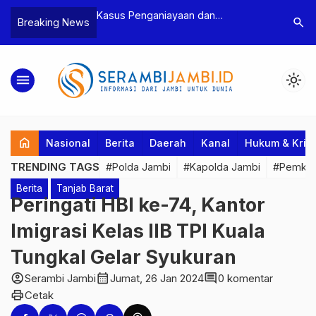
n Narkoba, BNN
Kasus Penganiayaan dan
Polres T
search
Breaking News
dan Bea Cukai
Pengancaman Ketua BPD, Polres
Pengeroy
an Pelaku beserta
Tebo Tetapkan Dua Tersangka
Dua Pela
si dan 146 Gram
Ditahan
menu
light_mode
home
Nasional
Berita
Daerah
Kanal
Hukum & Krim
TRENDING TAGS
#Polda Jambi
#Kapolda Jambi
#Pemkab
Berita
Tanjab Barat
Peringati HBI ke-74, Kantor
Imigrasi Kelas IIB TPI Kuala
Tungkal Gelar Syukuran
account_circle
calendar_month
comment
Serambi Jambi
Jumat, 26 Jan 2024
0 komentar
print
Cetak