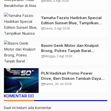
Atas Jalur Pipa Migas Demi
calendar_month
Rabu, 5 Agt 2026
Keselamatan Bersama
Yamaha Fazzio Hadirkan Special
Edition Sunset Blue, Tampilkan
Nuansa Retro Summer yang
calendar_month
Senin, 3 Agt 2026
Semakin Skena
Basmi Genk Motor dan Knalpot
Brong, Polres Tanjab Barat
Amankan Belasan Kendaraan
calendar_month
Minggu, 2 Agt 2026
PLN Hadirkan Promo Power
Drive, Beri Diskon Tambah Daya
50% di Ajang GIIAS 2026
calendar_month
Kamis, 30 Jul 2026
KOMENTAR (0)
Saat ini belum ada komentar