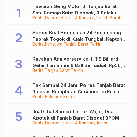
Tawuran Geng Motor di Tanjab Barat,
Satu Remaja Kritis Dibacok, 3 Pelaku
Berita
Daerah
Hukum & Kriminal
Tanjab Barat
Ditangkap
Speed Boat Bermuatan 24 Penumpang
Tabrak Togok di Kuala Tungkal, Kapten
Berita
Peristiwa
Tanjab Barat
Terkini
Sempat Hilang
Rayakan Anniversary ke-1, TS Billiard
Gelar Turnamen 9 Ball Berhadiah Rp50,8
Berita
Tanjab Barat
Terkini
Juta
Tak Sampai 24 Jam, Polres Tanjab Barat
Ringkus Komplotan Curanmor di Kuala
Berita
Hukum & Kriminal
Tungkal
Jual Obat Samcodin Tak Wajar, Dua
Apotek di Tanjab Barat Disegel BPOM!
Berita
Daerah
Hukum & Kriminal
Jambi