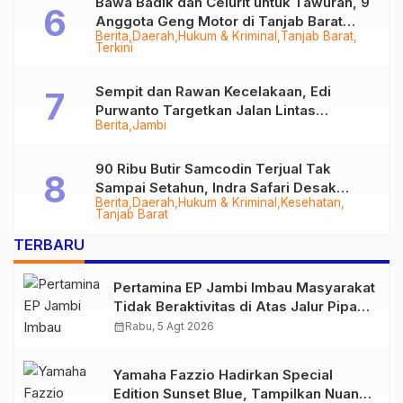
Bawa Badik dan Celurit untuk Tawuran, 9
Anggota Geng Motor di Tanjab Barat
Berita
Daerah
Hukum & Kriminal
Tanjab Barat
Diringkus
Terkini
Sempit dan Rawan Kecelakaan, Edi
Purwanto Targetkan Jalan Lintas
Berita
Jambi
Tungkal-Jambi Mulus di 2028
90 Ribu Butir Samcodin Terjual Tak
Sampai Setahun, Indra Safari Desak
Berita
Daerah
Hukum & Kriminal
Kesehatan
Audit Menyeluruh
Tanjab Barat
TERBARU
Pertamina EP Jambi Imbau Masyarakat
Tidak Beraktivitas di Atas Jalur Pipa
Migas Demi Keselamatan Bersama
calendar_month
Rabu, 5 Agt 2026
Yamaha Fazzio Hadirkan Special
Edition Sunset Blue, Tampilkan Nuansa