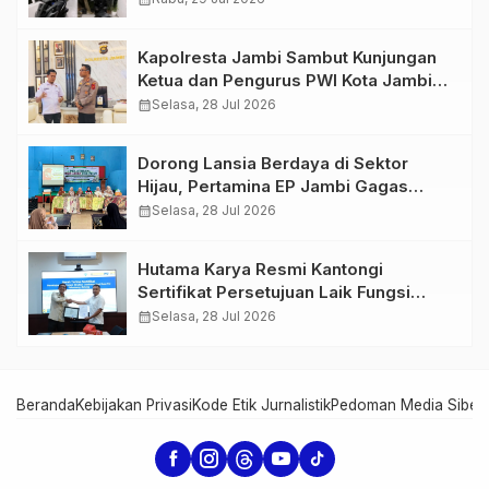
766 Butir Ekstasi dan 146 Gram Sabu
Kapolresta Jambi Sambut Kunjungan
Ketua dan Pengurus PWI Kota Jambi
Perkuat Sinergi dan Kolaborasi
calendar_month
Selasa, 28 Jul 2026
Dorong Lansia Berdaya di Sektor
Hijau, Pertamina EP Jambi Gagas
Lansiapreneur Batik Eco-Print
calendar_month
Selasa, 28 Jul 2026
Hutama Karya Resmi Kantongi
Sertifikat Persetujuan Laik Fungsi
Struktur Jembatan Musi V Tol
calendar_month
Selasa, 28 Jul 2026
Palembang–Betung
Beranda
Kebijakan Privasi
Kode Etik Jurnalistik
Pedoman Media Siber