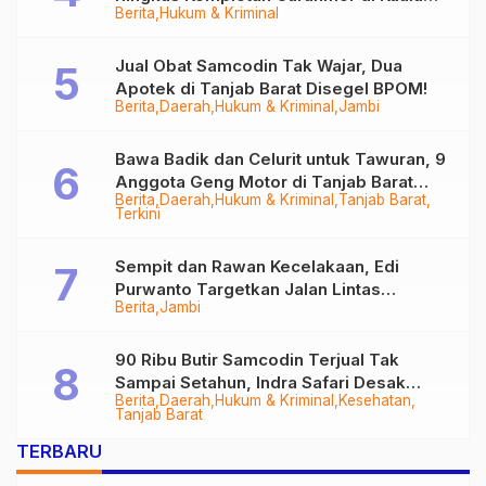
Berita
Hukum & Kriminal
Tungkal
Jual Obat Samcodin Tak Wajar, Dua
Apotek di Tanjab Barat Disegel BPOM!
Berita
Daerah
Hukum & Kriminal
Jambi
Bawa Badik dan Celurit untuk Tawuran, 9
Anggota Geng Motor di Tanjab Barat
Berita
Daerah
Hukum & Kriminal
Tanjab Barat
Diringkus
Terkini
Sempit dan Rawan Kecelakaan, Edi
Purwanto Targetkan Jalan Lintas
Berita
Jambi
Tungkal-Jambi Mulus di 2028
90 Ribu Butir Samcodin Terjual Tak
Sampai Setahun, Indra Safari Desak
Berita
Daerah
Hukum & Kriminal
Kesehatan
Audit Menyeluruh
Tanjab Barat
TERBARU