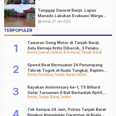
Tanggap Darurat Banjir, Lapas
Manado Lakukan Evakuasi Warga
Binaan
calendar_month
Jumat, 27 Jan 2023
TERPOPULER
Tawuran Geng Motor di Tanjab Barat,
Satu Remaja Kritis Dibacok, 3 Pelaku
Berita
Daerah
Hukum & Kriminal
Tanjab Barat
Ditangkap
Speed Boat Bermuatan 24 Penumpang
Tabrak Togok di Kuala Tungkal, Kapten
Berita
Peristiwa
Tanjab Barat
Terkini
Sempat Hilang
Rayakan Anniversary ke-1, TS Billiard
Gelar Turnamen 9 Ball Berhadiah Rp50,8
Berita
Tanjab Barat
Terkini
Juta
Tak Sampai 24 Jam, Polres Tanjab Barat
Ringkus Komplotan Curanmor di Kuala