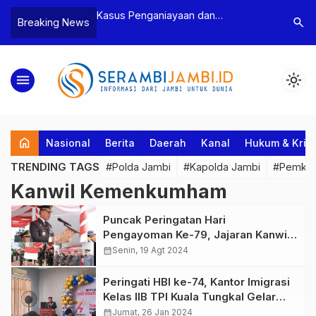
n Narkoba, BNN
Kasus Penganiayaan dan
Polres T
search
Breaking News
dan Bea Cukai
Pengancaman Ketua BPD, Polres
Pengeroy
an Pelaku beserta
Tebo Tetapkan Dua Tersangka
Dua Pela
si dan 146 Gram
Ditahan
menu
light_mode
home
Nasional
Berita
Daerah
Kanal
Hukum & Krim
TRENDING TAGS
#Polda Jambi
#Kapolda Jambi
#Pemkab
Kanwil Kemenkumham
Puncak Peringatan Hari
Pengayoman Ke-79, Jajaran Kanwil
Kemenkumham Jambi Laksanakan
calendar_month
Senin, 19 Agt 2024
Upacara Bendera
Peringati HBI ke-74, Kantor Imigrasi
Kelas IIB TPI Kuala Tungkal Gelar
Syukuran
calendar_month
Jumat, 26 Jan 2024