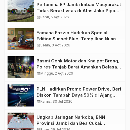
Pertamina EP Jambi Imbau Masyarakat
Tidak Beraktivitas di Atas Jalur Pipa
Migas Demi Keselamatan Bersama
calendar_month
Rabu, 5 Agt 2026
Yamaha Fazzio Hadirkan Special
Edition Sunset Blue, Tampilkan Nuansa
Retro Summer yang Semakin Skena
calendar_month
Senin, 3 Agt 2026
Basmi Genk Motor dan Knalpot Brong,
Polres Tanjab Barat Amankan Belasan
Kendaraan
calendar_month
Minggu, 2 Agt 2026
PLN Hadirkan Promo Power Drive, Beri
Diskon Tambah Daya 50% di Ajang
GIIAS 2026
calendar_month
Kamis, 30 Jul 2026
Ungkap Jaringan Narkoba, BNN
Provinsi Jambi dan Bea Cukai
Amankan Sembilan Pelaku beserta
calendar_month
Rabu, 29 Jul 2026