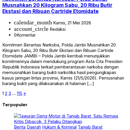
Musnahkan 20 Kilogram Sabu, 20 Ribu Butir
Ekstasi dan Ribuan Cartride Etomidate
calendar_month
Kamis, 21 Mei 2026
account_circle
Redaksi
0
Komentar
Komitmen Berantas Narkoba, Polda Jambi Musnahkan 20
Kilogram Sabu, 20 Ribu Butir Ekstasi dan Ribuan Cartride
Etomidate JAMBI – Polda Jambi kembali menunjukkan
komitmennya dalam mendukung program Asta Cita Presiden
Republik Indonesia terkait pemberantasan narkoba dengan
memusnahkan barang bukti narkotika hasil pengungkapan
kasus jaringan lintas provinsi, Kamis (21/5/2026). Pemusnahan
barang bukti yang dilaksanakan di halaman […]
1
2
3
…
115
»
Terpopuler
Berita
Daerah
Hukum & Kriminal
Tanjab Barat