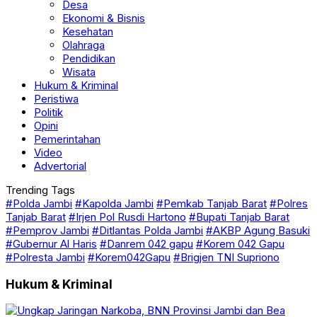
Desa
Ekonomi & Bisnis
Kesehatan
Olahraga
Pendidikan
Wisata
Hukum & Kriminal
Peristiwa
Politik
Opini
Pemerintahan
Video
Advertorial
Trending Tags
#Polda Jambi
#Kapolda Jambi
#Pemkab Tanjab Barat
#Polres
Tanjab Barat
#Irjen Pol Rusdi Hartono
#Bupati Tanjab Barat
#Pemprov Jambi
#Ditlantas Polda Jambi
#AKBP Agung Basuki
#Gubernur Al Haris
#Danrem 042 gapu
#Korem 042 Gapu
#Polresta Jambi
#Korem042Gapu
#Brigjen TNI Supriono
Hukum & Kriminal