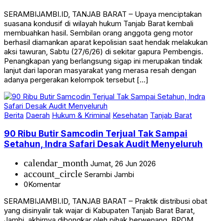
SERAMBIJAMBI.ID, TANJAB BARAT – Upaya menciptakan
suasana kondusif di wilayah hukum Tanjab Barat kembali
membuahkan hasil. Sembilan orang anggota geng motor
berhasil diamankan aparat kepolisian saat hendak melakukan
aksi tawuran, Sabtu (27/6/26) di sekitar gapura Pembengis.
Penangkapan yang berlangsung sigap ini merupakan tindak
lanjut dari laporan masyarakat yang merasa resah dengan
adanya pergerakan kelompok tersebut […]
Berita
Daerah
Hukum & Kriminal
Kesehatan
Tanjab Barat
90 Ribu Butir Samcodin Terjual Tak Sampai
Setahun, Indra Safari Desak Audit Menyeluruh
calendar_month
Jumat, 26 Jun 2026
account_circle
Serambi Jambi
0
Komentar
SERAMBIJAMBI.ID, TANJAB BARAT – Praktik distribusi obat
yang disinyalir tak wajar di Kabupaten Tanjab Barat Barat,
Jambi, akhirnya dibongkar oleh pihak berwenang. BPOM