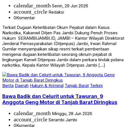
calendar_month
Senin, 29 Jun 2026
account_circle
Redaksi
0
Komentar
Terkait Dugaan Keterlibatan Okum Pejabat dalam Kasus
Narkotika, Kakanwil Ditjen Pas Jambi Dukung Penuh Proses
Hukum SERAMBIJAMBI.ID, JAMBI – Kantor Wilayah Direktorat
Jenderal Pemasyarakatan (Ditjenpas) Jambi, Irwan Rahmat
Gumilar menyampaikan sikap resmi terkait pemberitaan
mengenai dugaan keterlibatan seorang oknum pejabat di
lingkungan Kanwil Ditjenpas Jambi dalam perkara tindak pidana
narkotika. Kepala Kantor Wilayah Ditjenpas Jambi […]
Berita
Daerah
Hukum & Kriminal
Tanjab Barat
Terkini
Bawa Badik dan Celurit untuk Tawuran, 9
Anggota Geng Motor di Tanjab Barat Diringkus
calendar_month
Minggu, 28 Jun 2026
account_circle
Serambi Jambi
0
Komentar