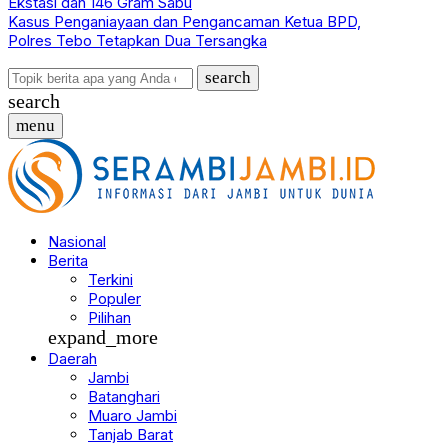
Ekstasi dan 146 Gram Sabu
Kasus Penganiayaan dan Pengancaman Ketua BPD,
Polres Tebo Tetapkan Dua Tersangka
search
search
menu
Nasional
Berita
Terkini
Populer
Pilihan
expand_more
Daerah
Jambi
Batanghari
Muaro Jambi
Tanjab Barat