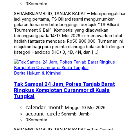
0
Komentar
SERAMBIJAMBI.ID, TANJAB BARAT – Memperingati hari
jadi yang pertama, TS Billiard resmi mengumumkan
gelaran turnamen biliar bergengsi bertajuk “TS Billiard
Tournament 9 Ball”. Kompetisi yang dijadwalkan
berlangsung pada 14-17 Mei 2026 ini menawarkan total
hadiah fantastis mencapai Rp50.800.000. Turnamen ini
ditujukan bagi para pecinta olahraga bola sodok dengan
kategori Handicap (HC) 3, 4B, 4N, dan […]
Berita
Hukum & Kriminal
Tak Sampai 24 Jam, Polres Tanjab Barat
Ringkus Komplotan Curanmor di Kuala
Tungkal
calendar_month
Minggu, 10 Mei 2026
account_circle
Serambi Jambi
0
Komentar
SERAMBIJAMBI.ID, TANJAB BARAT – Tim Opsnal