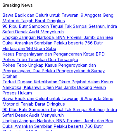
Breaking News
Bawa Badik dan Celurit untuk Tawuran, 9 Anggota Geng
Motor di Tanjab Barat Diringkus
90 Ribu Butir Samcodin Terjual Tak Sampai Setahun, Indra
Safari Desak Audit Menyeluruh
Ungkap Jaringan Narkoba, BNN Provinsi Jambi dan Bea
Cukai Amankan Sembilan Pelaku beserta 766 Butir
Ekstasi dan 146 Gram Sabu
Kasus Penganiayaan dan Pengancaman Ketua BPD,
Polres Tebo Tetapkan Dua Tersangka
Polres Tebo Ungkap Kasus Pengeroyokan dan
Penganiayaan, Dua Pelaku Pengeroyokan di Sumay
Ditahan
Terkait Dugaan Keterlibatan Okum Pejabat dalam Kasus
Narkotika, Kakanwil Ditjen Pas Jambi Dukung Penuh
Proses Hukum
Bawa Badik dan Celurit untuk Tawuran, 9 Anggota Geng
Motor di Tanjab Barat Diringkus
90 Ribu Butir Samcodin Terjual Tak Sampai Setahun, Indra
Safari Desak Audit Menyeluruh
Ungkap Jaringan Narkoba, BNN Provinsi Jambi dan Bea
Cukai Amankan Sembilan Pelaku beserta 766 Butir