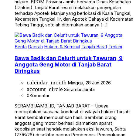
hukum. BPOM Provinsi Jambi bersama Dinas Kesehatan
(Dinkes) Tanjab Barat resmi melakukan penyegelan
terhadap Apotek Manjur yang berlokasi di Kuala Tungkal,
Kecamatan Tungkal Ilir, dan Apotek Cahaya di Kecamatan
Tebing Tinggi, setelah ditemukan adanya […]
Berita
Daerah
Hukum & Kriminal
Tanjab Barat
Terkini
Bawa Badik dan Celurit untuk Tawuran, 9
Anggota Geng Motor di Tanjab Barat
Diringkus
calendar_month
Minggu, 28 Jun 2026
account_circle
Serambi Jambi
0
Komentar
SERAMBIJAMBI.ID, TANJAB BARAT – Upaya
menciptakan suasana kondusif di wilayah hukum Tanjab
Barat kembali membuahkan hasil. Sembilan orang
anggota geng motor berhasil diamankan aparat
kepolisian saat hendak melakukan aksi tawuran, Sabtu
(27/6/26) di sekitar gapura Pembengis. Penangkapan