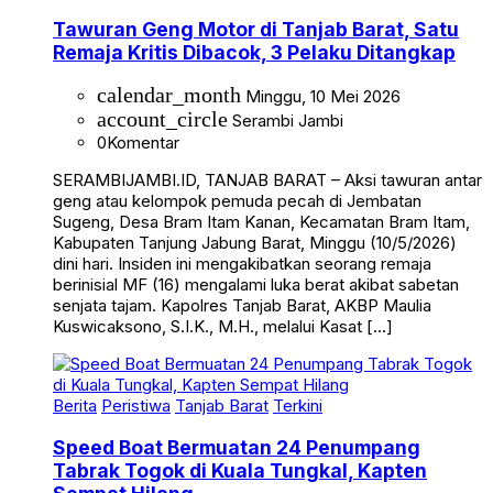
Tawuran Geng Motor di Tanjab Barat, Satu
Remaja Kritis Dibacok, 3 Pelaku Ditangkap
calendar_month
Minggu, 10 Mei 2026
account_circle
Serambi Jambi
0
Komentar
SERAMBIJAMBI.ID, TANJAB BARAT – Aksi tawuran antar
geng atau kelompok pemuda pecah di Jembatan
Sugeng, Desa Bram Itam Kanan, Kecamatan Bram Itam,
Kabupaten Tanjung Jabung Barat, Minggu (10/5/2026)
dini hari. Insiden ini mengakibatkan seorang remaja
berinisial MF (16) mengalami luka berat akibat sabetan
senjata tajam. Kapolres Tanjab Barat, AKBP Maulia
Kuswicaksono, S.I.K., M.H., melalui Kasat […]
Berita
Peristiwa
Tanjab Barat
Terkini
Speed Boat Bermuatan 24 Penumpang
Tabrak Togok di Kuala Tungkal, Kapten