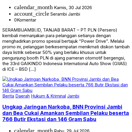
calendar_month
Kamis, 30 Jul 2026
account_circle
Serambi Jambi
0
Komentar
SERAMBIJAMBI.ID, TANJAB BARAT – PT PLN (Persero)
kembali memanjakan para pelanggan setianya dengan
menghadirkan promo spesial bertajuk “Power Drive”. Melalui
promo ini, pelanggan berkesempatan menikmati diskon tambah
daya listrik sebesar 50% yang berlaku khusus untuk
pengunjung booth PLN di ajang pameran otomotif bergengsi,
the 33rd GAIKINDO Indonesia International Auto Show (GIIAS)
di ICE – BSD […]
Berita
Daerah
Hukum & Kriminal
Jambi
Ungkap Jaringan Narkoba, BNN Provinsi Jambi
dan Bea Cukai Amankan Sembilan Pelaku beserta
766 Butir Ekstasi dan 146 Gram Sabu
calendar_month
Rabu, 29 Jul 2026