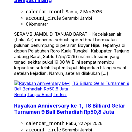
Sempat Hilang
calendar_month
Sabtu, 2 Mei 2026
account_circle
Serambi Jambi
0
Komentar
SERAMBIJAMBI.ID, TANJAB BARAT – Kecelakaan air
(Laka Air) menimpa sebuah speed boat bermuatan
puluhan penumpang di perairan Boyar Hijau, tepatnya di
depan Pelabuhan Roro Kuala Tungkal, Kabupaten Tanjung
Jabung Barat, Sabtu (2/5/2026) malam. Insiden yang
terjadi sekitar pukul 19.00 WIB ini sempat memicu
kepanikan setelah kapten kapal dilaporkan hilang sesaat
setelah kejadian. Namun, setelah dilakukan […]
Berita
Tanjab Barat
Terkini
Rayakan Anniversary ke-1, TS Billiard Gelar
Turnamen 9 Ball Berhadiah Rp50,8 Juta
calendar_month
Rabu, 22 Apr 2026
account_circle
Serambi Jambi