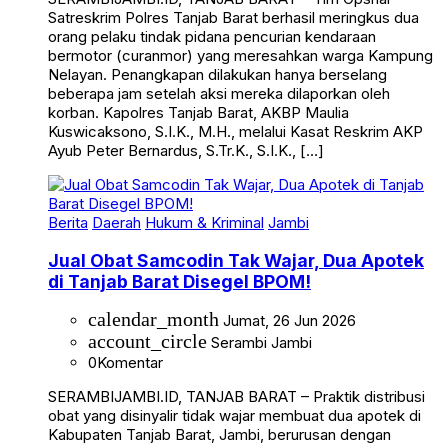
Satreskrim Polres Tanjab Barat berhasil meringkus dua
orang pelaku tindak pidana pencurian kendaraan
bermotor (curanmor) yang meresahkan warga Kampung
Nelayan. Penangkapan dilakukan hanya berselang
beberapa jam setelah aksi mereka dilaporkan oleh
korban. Kapolres Tanjab Barat, AKBP Maulia
Kuswicaksono, S.I.K., M.H., melalui Kasat Reskrim AKP
Ayub Peter Bernardus, S.Tr.K., S.I.K., […]
Berita
Daerah
Hukum & Kriminal
Jambi
Jual Obat Samcodin Tak Wajar, Dua Apotek
di Tanjab Barat Disegel BPOM!
calendar_month
Jumat, 26 Jun 2026
account_circle
Serambi Jambi
0
Komentar
SERAMBIJAMBI.ID, TANJAB BARAT – Praktik distribusi
obat yang disinyalir tidak wajar membuat dua apotek di
Kabupaten Tanjab Barat, Jambi, berurusan dengan