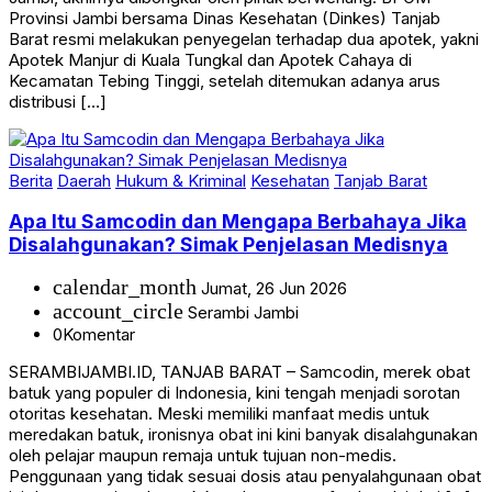
Provinsi Jambi bersama Dinas Kesehatan (Dinkes) Tanjab
Barat resmi melakukan penyegelan terhadap dua apotek, yakni
Apotek Manjur di Kuala Tungkal dan Apotek Cahaya di
Kecamatan Tebing Tinggi, setelah ditemukan adanya arus
distribusi […]
Berita
Daerah
Hukum & Kriminal
Kesehatan
Tanjab Barat
Apa Itu Samcodin dan Mengapa Berbahaya Jika
Disalahgunakan? Simak Penjelasan Medisnya
calendar_month
Jumat, 26 Jun 2026
account_circle
Serambi Jambi
0
Komentar
SERAMBIJAMBI.ID, TANJAB BARAT – Samcodin, merek obat
batuk yang populer di Indonesia, kini tengah menjadi sorotan
otoritas kesehatan. Meski memiliki manfaat medis untuk
meredakan batuk, ironisnya obat ini kini banyak disalahgunakan
oleh pelajar maupun remaja untuk tujuan non-medis.
Penggunaan yang tidak sesuai dosis atau penyalahgunaan obat