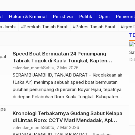
al
Hukum & Kriminal
Peristiwa
Politik
Opini
Pemerin
a Jambi
#Pemkab Tanjab Barat
#Polres Tanjab Barat
#Irjen
T
Speed Boat Bermuatan 24 Penumpang
Tabrak Togok di Kuala Tungkal, Kapten
Sempat Hilang
calendar_month
Sabtu, 2 Mei 2026
SERAMBIJAMBI.ID, TANJAB BARAT – Kecelakaan air
(Laka Air) menimpa sebuah speed boat bermuatan
puluhan penumpang di perairan Boyar Hijau, tepatnya
di depan Pelabuhan Roro Kuala Tungkal, Kabupaten
Tanjung Jabung Barat, Sabtu (2/5/2026) malam.
Insiden yang terjadi sekitar pukul 19.00 WIB ini sempat
Kronologi Terbakarnya Gudang Sabut Kelapa
memicu kepanikan setelah kapten kapal dilaporkan
di Lintas Roro: CCTV Mati Mendadak, Api
hilang sesaat setelah kejadian. Namun, setelah
Langsung Membesar
calendar_month
Sabtu, 7 Mar 2026
dilakukan […]
SERAMBIJAMBI.ID, TANJAB BARAT – Peristiwa