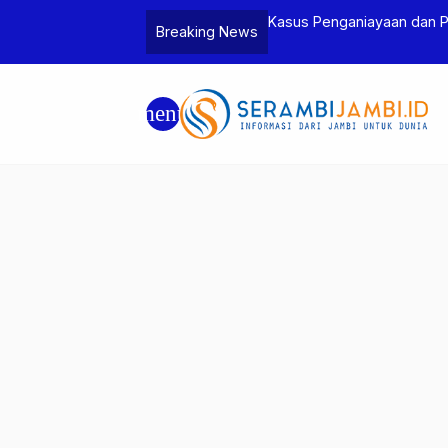
Jambi dan Bea Cukai Amankan Sembilan
Kasus Penganiayaan dan 
Breaking News
6 Gram Sabu
Tersangka
menu