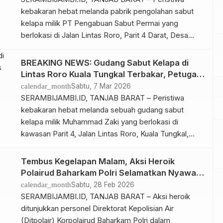
kebakaran hebat melanda pabrik pengolahan sabut
kelapa milik PT Pengabuan Sabut Permai yang
berlokasi di Jalan Lintas Roro, Parit 4 Darat, Desa
Tungkal I, Kecamatan Tungkal Ilir, Kabupaten Tanjung
Jabung Barat, pada Jumat malam (6/3/2026).
BREAKING NEWS: Gudang Sabut Kelapa di
Kapolres Tanjab Barat, AKBP Maulia Kuswicaksono,
Lintas Roro Kuala Tungkal Terbakar, Petugas
S.I.K., M.H., melalui Kasat Reskrim AKP Frans
Berjibaku Padamkan Api
calendar_month
Sabtu, 7 Mar 2026
Septiawan Sipayung, […]
SERAMBIJAMBI.ID, TANJAB BARAT – Peristiwa
kebakaran hebat melanda sebuah gudang sabut
kelapa milik Muhammad Zaki yang berlokasi di
kawasan Parit 4, Jalan Lintas Roro, Kuala Tungkal,
Kabupaten Tanjung Jabung Barat (Tanjabbar) pada
Sabtu dinihari (7/3/2026). Hingga saat ini, kobaran api
Tembus Kegelapan Malam, Aksi Heroik
masih terlihat membumbung tinggi dari bangunan
Polairud Baharkam Polri Selamatkan Nyawa
gudang. Sejumlah armada Pemadam Kebakaran
Pasien Kritis di Tanjab Barat
calendar_month
Sabtu, 28 Feb 2026
(Damkar) dan petugas gabungan […]
SERAMBIJAMBI.ID, TANJAB BARAT – Aksi heroik
ditunjukkan personel Direktorat Kepolisian Air
(Ditpolair) Korpolairud Baharkam Polri dalam