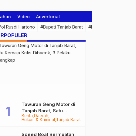
tahan
Video
Advertorial
 Pol Rusdi Hartono
#Bupati Tanjab Barat
#Pemprov Jambi
#Di
ERPOPULER
Tawuran Geng Motor di
Tanjab Barat, Satu
Berita
Daerah
Remaja Kritis Dibacok, 3
Hukum & Kriminal
Tanjab Barat
Pelaku Ditangkap
Speed Boat Bermuatan