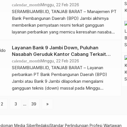
lapangan menunjukkan puluhan nasabah mendatangi
calendar_month
Minggu, 22 Feb 2026
Kantor Cabang Bank 9 Jambi di Kuala Tungkal,
SERAMBIJAMBI.ID, TANJAB BARAT – Manajemen PT
Kabupaten […]
Bank Pembangunan Daerah (BPD) Jambi akhirnya
memberikan pernyataan resmi terkait gangguan
layanan perbankan yang memicu keresahan nasabah
pada Minggu (22/2/2026). Pihak bank mengonfirmasi
bahwa kendala yang terjadi merupakan dampak dari
Layanan Bank 9 Jambi Down, Puluhan
pemeliharaan sistem internal secara menyeluruh.
Nasabah Geruduk Kantor Cabang Terkait
Dalam keterangan resminya, manajemen Bank Jambi
Saldo Berkurang
calendar_month
Minggu, 22 Feb 2026
menjelaskan bahwa langkah ini diambil untuk
SERAMBIJAMBI.ID, TANJAB BARAT – Layanan
meningkatkan kualitas […]
perbankan PT Bank Pembangunan Daerah (BPD)
Jambi atau Bank 9 Jambi dilaporkan mengalami
gangguan teknis (down) massal pada Minggu
(22/2/2026). Insiden ini memicu gelombang protes
setelah sejumlah nasabah mengeluhkan hilangnya
2
3
…
39
»
saldo rekening secara misterius. Pantauan di lokasi
menunjukkan puluhan nasabah mendatangi Kantor
Cabang Bank Jambi di Kuala Tungkal, Kabupaten
edoman Media Siber
Redaksi
Standar Perlindungan Profesi Wartawan