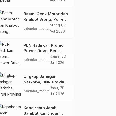
Agt 2026
Retro Summer yang
Semakin Skena
Basmi Genk Motor dan
Knalpot Brong, Polres
Tanjab Barat Amankan
Minggu, 2
calendar_month
Belasan Kendaraan
Agt 2026
PLN Hadirkan Promo
Power Drive, Beri
Diskon Tambah Daya
Kamis, 30
calendar_month
50% di Ajang GIIAS
Jul 2026
2026
Ungkap Jaringan
Narkoba, BNN Provinsi
Jambi dan Bea Cukai
Rabu, 29
calendar_month
Amankan Sembilan
Jul 2026
Pelaku beserta 766
Butir Ekstasi dan 146
Kapolresta Jambi
Gram Sabu
Sambut Kunjungan