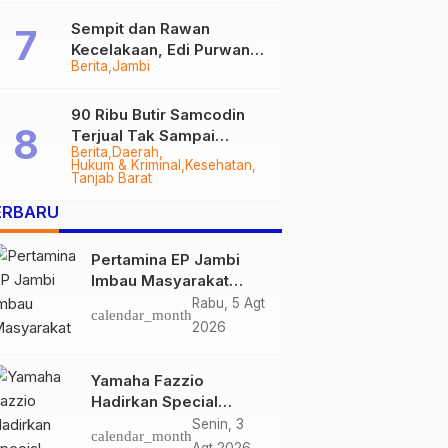
Sempit dan Rawan
Kecelakaan, Edi Purwanto
Berita
Jambi
Targetkan Jalan Lintas
Tungkal-Jambi Mulus di
2028
90 Ribu Butir Samcodin
Terjual Tak Sampai
Berita
Daerah
Setahun, Indra Safari
Hukum & Kriminal
Kesehatan
Desak Audit Menyeluruh
Tanjab Barat
ERBARU
Pertamina EP Jambi
Imbau Masyarakat
Tidak Beraktivitas di
Rabu, 5 Agt
calendar_month
Atas Jalur Pipa Migas
2026
Demi Keselamatan
Bersama
Yamaha Fazzio
Hadirkan Special
Edition Sunset Blue,
Senin, 3
calendar_month
Tampilkan Nuansa