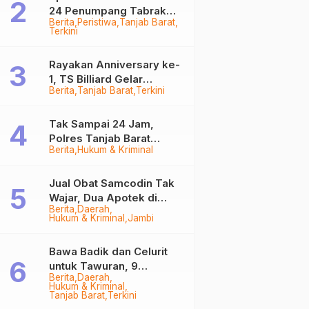
24 Penumpang Tabrak
Berita
Peristiwa
Tanjab Barat
Togok di Kuala Tungkal,
Terkini
Kapten Sempat Hilang
Rayakan Anniversary ke-
1, TS Billiard Gelar
Berita
Tanjab Barat
Terkini
Turnamen 9 Ball
Berhadiah Rp50,8 Juta
Tak Sampai 24 Jam,
Polres Tanjab Barat
Berita
Hukum & Kriminal
Ringkus Komplotan
Curanmor di Kuala
Tungkal
Jual Obat Samcodin Tak
Wajar, Dua Apotek di
Berita
Daerah
Tanjab Barat Disegel
Hukum & Kriminal
Jambi
BPOM!
Bawa Badik dan Celurit
untuk Tawuran, 9
Berita
Daerah
Anggota Geng Motor di
Hukum & Kriminal
Tanjab Barat Diringkus
Tanjab Barat
Terkini