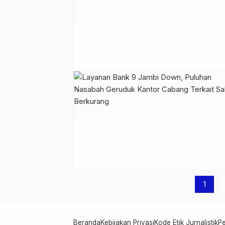
1
Beranda
Kebijakan Privasi
Kode Etik Jurnalistik
P