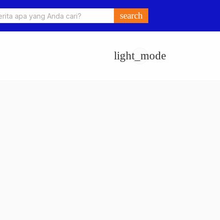
o Ungkap Kasus Pengeroyokan dan Penganiayaan, Dua Pelaku
search
an di Sumay Ditahan
light_mode