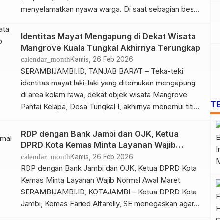
menyelamatkan nyawa warga. Di saat sebagian besar
masyarakat terlelap, personel KP. TAKA – 3010 justru
memacu Sea Rider menembus kegelapan malam
Identitas Mayat Mengapung di Dekat Wisata
demi mengevakuasi seorang pasien kritis di perairan
Mangrove Kuala Tungkal Akhirnya Terungkap
Tanjung Jabung Barat, Sabtu (28/2/2026) dini hari.
calendar_month
Kamis, 26 Feb 2026
Pasien bernama Rahmadi (25), […]
SERAMBIJAMBI.ID, TANJAB BARAT – Teka-teki
identitas mayat laki-laki yang ditemukan mengapung
di area kolam rawa, dekat objek wisata Mangrove
T
Pantai Kelapa, Desa Tungkal I, akhirnya menemui titik
terang. Korban dipastikan adalah Jailani (77), seorang
warga Lorong Masjid, Kelurahan Kampung Nelayan.
RDP dengan Bank Jambi dan OJK, Ketua
Kapolres Tanjab Barat, AKBP Maulia Kuswicaksono
DPRD Kota Kemas Minta Layanan Wajib
melalui Kasat Reskrim AKP Frans Septiawan
Normal Awal Maret
calendar_month
Kamis, 26 Feb 2026
Sipayung, dikonfirmasi serambijambi.id, […]
RDP dengan Bank Jambi dan OJK, Ketua DPRD Kota
Kemas Minta Layanan Wajib Normal Awal Maret
SERAMBIJAMBI.ID, KOTAJAMBI – Ketua DPRD Kota
Jambi, Kemas Faried Alfarelly, SE menegaskan agar
sistem layanan Bank Jambi kembali normal sebelum