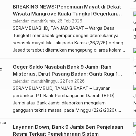
pencairan gaji Aparatur Sipil Negara (ASN) pada 1
BREAKING NEWS: Penemuan Mayat di Dekat
Maret 2026. Penegasan itu disampaikan Kemas usai
Wisata Mangrove Kuala Tungkal Gegerkan
memimpin Rapat Dengar Pendapat […]
Warga
calendar_month
Kamis, 26 Feb 2026
SERAMBIJABI.ID, TANJAB BARAT – Warga Desa
Tungkal I mendadak gempar dengan ditemukannya
sesosok mayat laki-laki pada Kamis (26/2/26) petang.
Jasad tersebut ditemukan mengapung di area kolam
rawa, dari objek wisata Mangrove Pantai Kelapa,
mengarah ke Parit 11, Desa Tungkal I, Kecamatan
Geger Saldo Nasabah Bank 9 Jambi Raib
Tungkal Ilir. Informasi mengenai penemuan mayat ini
Misterius, Dirut Pasang Badan: Ganti Rugi 100
mulai terendus sekira pukul 17.00 WIB. Hingga […]
Persen
calendar_month
Minggu, 22 Feb 2026
SERAMBIJAMBI.ID, TANJAB BARAT – Layanan
perbankan PT Bank Pembangunan Daerah (BPD)
Jambi atau Bank Jambi dilaporkan mengalami
gangguan teknis massal pada Minggu (22/2/2026).
Insiden ini memicu kekhawatiran publik setelah
sejumlah nasabah mengeluhkan adanya pengurangan
Layanan Down, Bank 9 Jambi Beri Penjelasan
saldo rekening secara tidak wajar. Pantauan di
Resmi Terkait Pemeliharaan Sistem