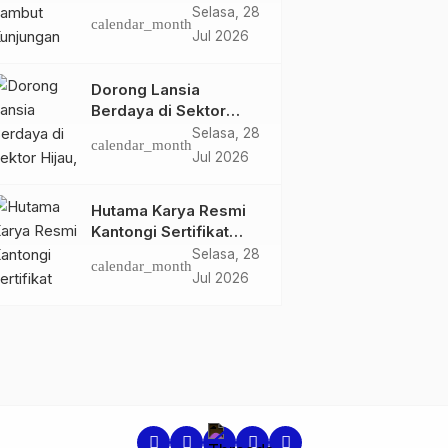
Ketua dan Pengurus
Selasa, 28
calendar_month
PWI Kota Jambi
Jul 2026
Perkuat Sinergi dan
Kolaborasi
Dorong Lansia
Berdaya di Sektor
Hijau, Pertamina EP
Selasa, 28
calendar_month
Jambi Gagas
Jul 2026
Lansiapreneur Batik
Eco-Print
Hutama Karya Resmi
Kantongi Sertifikat
Persetujuan Laik
Selasa, 28
calendar_month
Fungsi Struktur
Jul 2026
Jembatan Musi V Tol
Palembang–Betung