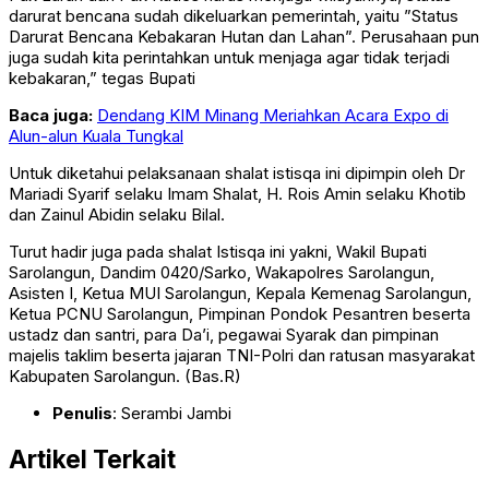
darurat bencana sudah dikeluarkan pemerintah, yaitu ”Status
Darurat Bencana Kebakaran Hutan dan Lahan”. Perusahaan pun
juga sudah kita perintahkan untuk menjaga agar tidak terjadi
kebakaran,” tegas Bupati
Baca juga:
Dendang KIM Minang Meriahkan Acara Expo di
Alun-alun Kuala Tungkal
Untuk diketahui pelaksanaan shalat istisqa ini dipimpin oleh Dr
Mariadi Syarif selaku Imam Shalat, H. Rois Amin selaku Khotib
dan Zainul Abidin selaku Bilal.
Turut hadir juga pada shalat Istisqa ini yakni, Wakil Bupati
Sarolangun, Dandim 0420/Sarko, Wakapolres Sarolangun,
Asisten I, Ketua MUI Sarolangun, Kepala Kemenag Sarolangun,
Ketua PCNU Sarolangun, Pimpinan Pondok Pesantren beserta
ustadz dan santri, para Da’i, pegawai Syarak dan pimpinan
majelis taklim beserta jajaran TNI-Polri dan ratusan masyarakat
Kabupaten Sarolangun. (Bas.R)
Penulis
: Serambi Jambi
Artikel Terkait