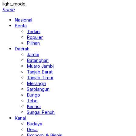
light_mode
home
Nasional
Berita
Terkini
Populer
Pilihan
Daerah
Jambi
Batanghari
Muaro Jambi
Tanjab Barat
Tanjab Timur
Merangin
Sarolangun
Bungo
Tebo
Kerinci
Sungai Penuh
Kanal
Budaya
Desa
Ekonomi & Bisnis