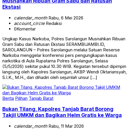
Musnahkan Ribuan Gram Sabu dan Ratusan
Ekstasi
calendar_month
Rabu, 6 Mei 2026
account_circle
Redaksi
0
Komentar
Ungkap Kasus Narkoba, Polres Sarolangun Musnahkan Ribuan
Gram Sabu dan Ratusan Ekstasi SERAMBIJAMBI.ID,
SAROLANGUN – Polres Sarolangun melalui Satuan Reserse
Narkoba menggelar konferensi pers pengungkapan kasus
narkotika di Aula Rupatama Polres Sarolangun, Selasa
(5/5/2026) sekitar pukul 10.30 WIB. Kegiatan tersebut dipimpin
langsung oleh Kapolres Sarolangun, AKBP Wendi Oktariansyah,
S.I.K., M.H., dan dihadiri oleh sejumlah unsur […]
Berita
Pilihan
Tanjab Barat
Bukan Tilang, Kapolres Tanjab Barat Borong
Takjil UMKM dan Bagikan Helm Gratis ke Warga
calendar_month
Rabu, 11 Mar 2026