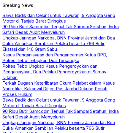
Breaking News
Bawa Badik dan Celurit untuk Tawuran, 9 Anggota Geng
Motor di Tanjab Barat Diringkus
90 Ribu Butir Samcodin Terjual Tak Sampai Setahun, Indra
Safari Desak Audit Menyeluruh
Ungkap Jaringan Narkoba, BNN Provinsi Jambi dan Bea
Cukai Amankan Sembilan Pelaku beserta 766 Butir
Ekstasi dan 146 Gram Sabu
Kasus Penganiayaan dan Pengancaman Ketua BPD,
Polres Tebo Tetapkan Dua Tersangka
Polres Tebo Ungkap Kasus Pengeroyokan dan
Penganiayaan, Dua Pelaku Pengeroyokan di Sumay
Ditahan
Terkait Dugaan Keterlibatan Okum Pejabat dalam Kasus
Narkotika, Kakanwil Ditjen Pas Jambi Dukung Penuh
Proses Hukum
Bawa Badik dan Celurit untuk Tawuran, 9 Anggota Geng
Motor di Tanjab Barat Diringkus
90 Ribu Butir Samcodin Terjual Tak Sampai Setahun, Indra
Safari Desak Audit Menyeluruh
Ungkap Jaringan Narkoba, BNN Provinsi Jambi dan Bea
Cukai Amankan Sembilan Pelaku beserta 766 Butir