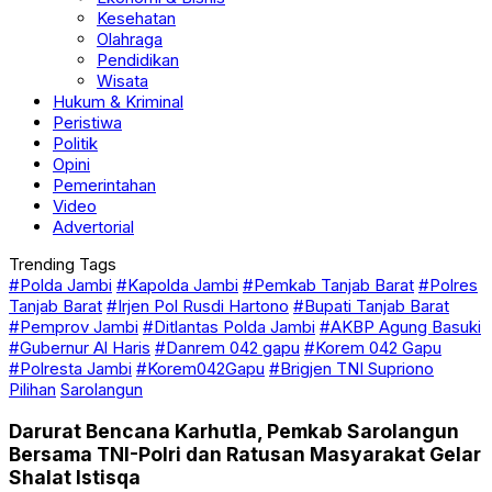
Kesehatan
Olahraga
Pendidikan
Wisata
Hukum & Kriminal
Peristiwa
Politik
Opini
Pemerintahan
Video
Advertorial
Trending Tags
#Polda Jambi
#Kapolda Jambi
#Pemkab Tanjab Barat
#Polres
Tanjab Barat
#Irjen Pol Rusdi Hartono
#Bupati Tanjab Barat
#Pemprov Jambi
#Ditlantas Polda Jambi
#AKBP Agung Basuki
#Gubernur Al Haris
#Danrem 042 gapu
#Korem 042 Gapu
#Polresta Jambi
#Korem042Gapu
#Brigjen TNI Supriono
Pilihan
Sarolangun
Darurat Bencana Karhutla, Pemkab Sarolangun
Bersama TNI-Polri dan Ratusan Masyarakat Gelar
Shalat Istisqa