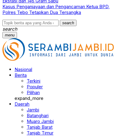
Ekstasi dan 146 Gram Sabu
Kasus Penganiayaan dan Pengancaman Ketua BPD,
Polres Tebo Tetapkan Dua Tersangka
search
search
menu
Nasional
Berita
Terkini
Populer
Pilihan
expand_more
Daerah
Jambi
Batanghari
Muaro Jambi
Tanjab Barat
Tanjab Timur