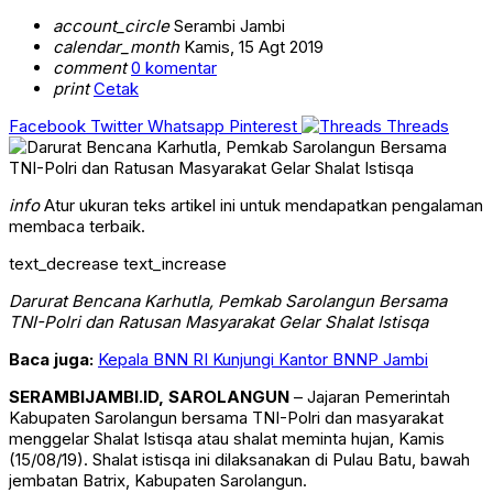
account_circle
Serambi Jambi
calendar_month
Kamis, 15 Agt 2019
comment
0 komentar
print
Cetak
Facebook
Twitter
Whatsapp
Pinterest
Threads
info
Atur ukuran teks artikel ini untuk mendapatkan pengalaman
membaca terbaik.
text_decrease
text_increase
Darurat Bencana Karhutla, Pemkab Sarolangun Bersama
TNI-Polri dan Ratusan Masyarakat Gelar Shalat Istisqa
Baca juga:
Kepala BNN RI Kunjungi Kantor BNNP Jambi
SERAMBIJAMBI.ID, SAROLANGUN
– Jajaran Pemerintah
Kabupaten Sarolangun bersama TNI-Polri dan masyarakat
menggelar Shalat Istisqa atau shalat meminta hujan, Kamis
(15/08/19). Shalat istisqa ini dilaksanakan di Pulau Batu, bawah
jembatan Batrix, Kabupaten Sarolangun.