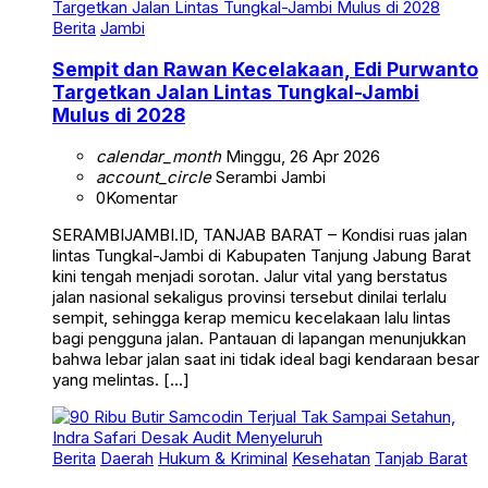
Berita
Jambi
Sempit dan Rawan Kecelakaan, Edi Purwanto
Targetkan Jalan Lintas Tungkal-Jambi
Mulus di 2028
calendar_month
Minggu, 26 Apr 2026
account_circle
Serambi Jambi
0
Komentar
SERAMBIJAMBI.ID, TANJAB BARAT – Kondisi ruas jalan
lintas Tungkal-Jambi di Kabupaten Tanjung Jabung Barat
kini tengah menjadi sorotan. Jalur vital yang berstatus
jalan nasional sekaligus provinsi tersebut dinilai terlalu
sempit, sehingga kerap memicu kecelakaan lalu lintas
bagi pengguna jalan. Pantauan di lapangan menunjukkan
bahwa lebar jalan saat ini tidak ideal bagi kendaraan besar
yang melintas. […]
Berita
Daerah
Hukum & Kriminal
Kesehatan
Tanjab Barat