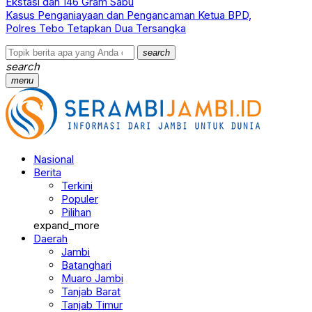
Ekstasi dan 146 Gram Sabu
Kasus Penganiayaan dan Pengancaman Ketua BPD,
Polres Tebo Tetapkan Dua Tersangka
search
search
menu
Nasional
Berita
Terkini
Populer
Pilihan
expand_more
Daerah
Jambi
Batanghari
Muaro Jambi
Tanjab Barat
Tanjab Timur