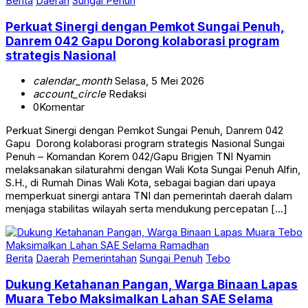
Berita
Daerah
Sungai Penuh
Perkuat Sinergi dengan Pemkot Sungai Penuh,
Danrem 042 Gapu Dorong kolaborasi program
strategis Nasional
calendar_month
Selasa, 5 Mei 2026
account_circle
Redaksi
0
Komentar
Perkuat Sinergi dengan Pemkot Sungai Penuh, Danrem 042
Gapu Dorong kolaborasi program strategis Nasional Sungai
Penuh – Komandan Korem 042/Gapu Brigjen TNI Nyamin
melaksanakan silaturahmi dengan Wali Kota Sungai Penuh Alfin,
S.H., di Rumah Dinas Wali Kota, sebagai bagian dari upaya
memperkuat sinergi antara TNI dan pemerintah daerah dalam
menjaga stabilitas wilayah serta mendukung percepatan […]
Berita
Daerah
Pemerintahan
Sungai Penuh
Tebo
Dukung Ketahanan Pangan, Warga Binaan Lapas
Muara Tebo Maksimalkan Lahan SAE Selama