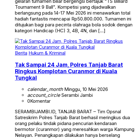
gelaran turnamen biliar bergengsi bertajuk “TS Billiard
Tournament 9 Ball”. Kompetisi yang dijadwalkan
berlangsung pada 14-17 Mei 2026 ini menawarkan total
hadiah fantastis mencapai Rp50.800.000. Turnamen ini
ditujukan bagi para pecinta olahraga bola sodok dengan
kategori Handicap (HC) 3, 4B, 4N, dan […]
Berita
Hukum & Kriminal
Tak Sampai 24 Jam, Polres Tanjab Barat
Ringkus Komplotan Curanmor di Kuala
Tungkal
calendar_month
Minggu, 10 Mei 2026
account_circle
Serambi Jambi
0
Komentar
SERAMBIJAMBI.ID, TANJAB BARAT – Tim Opsnal
Satreskrim Polres Tanjab Barat berhasil meringkus dua
orang pelaku tindak pidana pencurian kendaraan
bermotor (curanmor) yang meresahkan warga Kampung
Nelayan. Penangkapan dilakukan hanya berselang