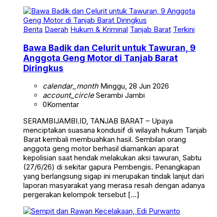
Berita
Daerah
Hukum & Kriminal
Tanjab Barat
Terkini
Bawa Badik dan Celurit untuk Tawuran, 9
Anggota Geng Motor di Tanjab Barat
Diringkus
calendar_month
Minggu, 28 Jun 2026
account_circle
Serambi Jambi
0
Komentar
SERAMBIJAMBI.ID, TANJAB BARAT – Upaya
menciptakan suasana kondusif di wilayah hukum Tanjab
Barat kembali membuahkan hasil. Sembilan orang
anggota geng motor berhasil diamankan aparat
kepolisian saat hendak melakukan aksi tawuran, Sabtu
(27/6/26) di sekitar gapura Pembengis. Penangkapan
yang berlangsung sigap ini merupakan tindak lanjut dari
laporan masyarakat yang merasa resah dengan adanya
pergerakan kelompok tersebut […]