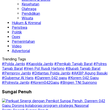
Kesehatan
Olahraga
Pendidikan
Wisata
Hukum & Kriminal
Peristiwa
Politik
Opini
Pemerintahan
Video
Advertorial
Trending Tags
#Polda Jambi
#Kapolda Jambi
#Pemkab Tanjab Barat
#Polres
Tanjab Barat
#Irjen Pol Rusdi Hartono
#Bupati Tanjab Barat
#Pemprov Jambi
#Ditlantas Polda Jambi
#AKBP Agung Basuki
#Gubernur Al Haris
#Danrem 042 gapu
#Korem 042 Gapu
#Polresta Jambi
#Korem042Gapu
#Brigjen TNI Supriono
Sungai Penuh