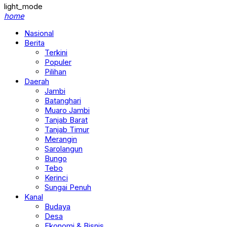
light_mode
home
Nasional
Berita
Terkini
Populer
Pilihan
Daerah
Jambi
Batanghari
Muaro Jambi
Tanjab Barat
Tanjab Timur
Merangin
Sarolangun
Bungo
Tebo
Kerinci
Sungai Penuh
Kanal
Budaya
Desa
Ekonomi & Bisnis