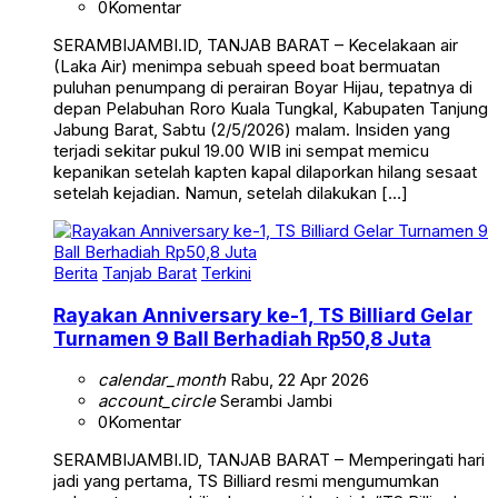
0
Komentar
SERAMBIJAMBI.ID, TANJAB BARAT – Kecelakaan air
(Laka Air) menimpa sebuah speed boat bermuatan
puluhan penumpang di perairan Boyar Hijau, tepatnya di
depan Pelabuhan Roro Kuala Tungkal, Kabupaten Tanjung
Jabung Barat, Sabtu (2/5/2026) malam. Insiden yang
terjadi sekitar pukul 19.00 WIB ini sempat memicu
kepanikan setelah kapten kapal dilaporkan hilang sesaat
setelah kejadian. Namun, setelah dilakukan […]
Berita
Tanjab Barat
Terkini
Rayakan Anniversary ke-1, TS Billiard Gelar
Turnamen 9 Ball Berhadiah Rp50,8 Juta
calendar_month
Rabu, 22 Apr 2026
account_circle
Serambi Jambi
0
Komentar
SERAMBIJAMBI.ID, TANJAB BARAT – Memperingati hari
jadi yang pertama, TS Billiard resmi mengumumkan