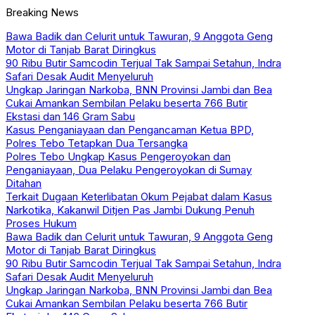
Breaking News
Bawa Badik dan Celurit untuk Tawuran, 9 Anggota Geng
Motor di Tanjab Barat Diringkus
90 Ribu Butir Samcodin Terjual Tak Sampai Setahun, Indra
Safari Desak Audit Menyeluruh
Ungkap Jaringan Narkoba, BNN Provinsi Jambi dan Bea
Cukai Amankan Sembilan Pelaku beserta 766 Butir
Ekstasi dan 146 Gram Sabu
Kasus Penganiayaan dan Pengancaman Ketua BPD,
Polres Tebo Tetapkan Dua Tersangka
Polres Tebo Ungkap Kasus Pengeroyokan dan
Penganiayaan, Dua Pelaku Pengeroyokan di Sumay
Ditahan
Terkait Dugaan Keterlibatan Okum Pejabat dalam Kasus
Narkotika, Kakanwil Ditjen Pas Jambi Dukung Penuh
Proses Hukum
Bawa Badik dan Celurit untuk Tawuran, 9 Anggota Geng
Motor di Tanjab Barat Diringkus
90 Ribu Butir Samcodin Terjual Tak Sampai Setahun, Indra
Safari Desak Audit Menyeluruh
Ungkap Jaringan Narkoba, BNN Provinsi Jambi dan Bea
Cukai Amankan Sembilan Pelaku beserta 766 Butir