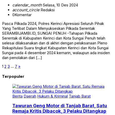
calendar_month
Selasa, 10 Des 2024
account_circle
Redaksi
0
Komentar
Pasca Pilkada 2024, Polres Kerinci Apresiasi Seluruh Pihak
Yang Terlibat Dalam Menyukseskan Pilkada Serentak
SERAMBIJAMBI.ID, SUNGAI PENUH -Tahapan Pilkada
Serentak di Kabupaten Kerinci dan Kota Sungai Penuh telah
selesai dilaksanakan dan di akhiri dengan pelaksanaan Pleno
Rekapitulasi Suara tingkat Kabupaten Kerinci dan Kota Sungai
Sungai pada 4 desember 2024 kemarin, walaupun ada insiden
dan penolakan dari […]
1
2
3
…
7
»
Terpopuler
Berita
Daerah
Hukum & Kriminal
Tanjab Barat
Tawuran Geng Motor di Tanjab Barat, Satu
Remaja Kritis Dibacok, 3 Pelaku Ditangkap