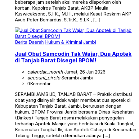
beberapa jam setelah aksi mereka dilaporkan oleh
korban. Kapolres Tanjab Barat, AKBP Maulia
Kuswicaksono, S.I.K., M.H., melalui Kasat Reskrim AKP
Ayub Peter Bernardus, S.Tr.K., S.I.K., […]
Berita
Daerah
Hukum & Kriminal
Jambi
Jual Obat Samcodin Tak Wajar, Dua Apotek
di Tanjab Barat Disegel BPOM!
calendar_month
Jumat, 26 Jun 2026
account_circle
Serambi Jambi
0
Komentar
SERAMBIJAMBI.ID, TANJAB BARAT – Praktik distribusi
obat yang disinyalir tidak wajar membuat dua apotek di
Kabupaten Tanjab Barat, Jambi, berurusan dengan
hukum. BPOM Provinsi Jambi bersama Dinas Kesehatan
(Dinkes) Tanjab Barat resmi melakukan penyegelan
terhadap Apotek Manjur yang berlokasi di Kuala Tungkal,
Kecamatan Tungkal Ilir, dan Apotek Cahaya di Kecamatan
Tebing Tinggi, setelah ditemukan adanya […]