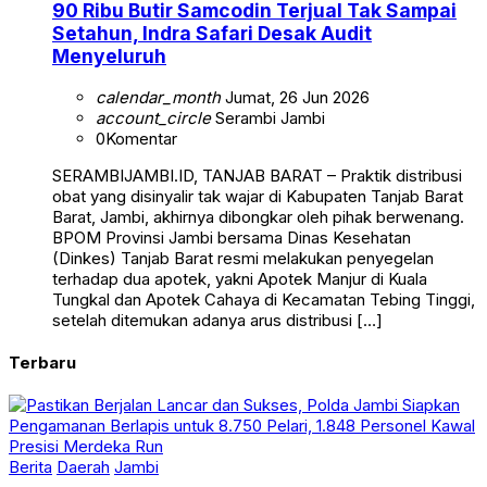
90 Ribu Butir Samcodin Terjual Tak Sampai
Setahun, Indra Safari Desak Audit
Menyeluruh
calendar_month
Jumat, 26 Jun 2026
account_circle
Serambi Jambi
0
Komentar
SERAMBIJAMBI.ID, TANJAB BARAT – Praktik distribusi
obat yang disinyalir tak wajar di Kabupaten Tanjab Barat
Barat, Jambi, akhirnya dibongkar oleh pihak berwenang.
BPOM Provinsi Jambi bersama Dinas Kesehatan
(Dinkes) Tanjab Barat resmi melakukan penyegelan
terhadap dua apotek, yakni Apotek Manjur di Kuala
Tungkal dan Apotek Cahaya di Kecamatan Tebing Tinggi,
setelah ditemukan adanya arus distribusi […]
Terbaru
Berita
Daerah
Jambi