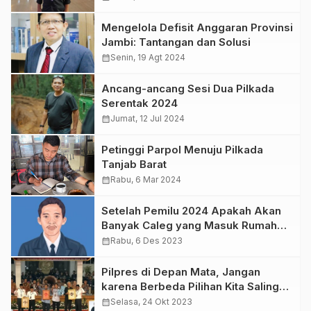
Mengelola Defisit Anggaran Provinsi
Jambi: Tantangan dan Solusi
calendar_month
Senin, 19 Agt 2024
Ancang-ancang Sesi Dua Pilkada
Serentak 2024
calendar_month
Jumat, 12 Jul 2024
Petinggi Parpol Menuju Pilkada
Tanjab Barat
calendar_month
Rabu, 6 Mar 2024
Setelah Pemilu 2024 Apakah Akan
Banyak Caleg yang Masuk Rumah
Sakit Jiwa?
calendar_month
Rabu, 6 Des 2023
Pilpres di Depan Mata, Jangan
karena Berbeda Pilihan Kita Saling
Bermusuhan
calendar_month
Selasa, 24 Okt 2023