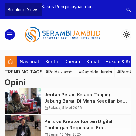
enganiayaan dan
Polres Tebo Ungkap Kasus
Te
search
Breaking News
man Ketua BPD, Polres
Pengeroyokan dan Penganiayaan,
Pe
tapkan Dua Tersangka
Dua Pelaku Pengeroyokan di Sumay
Ka
Ditahan
Pe
menu
light_mode
home
Nasional
Berita
Daerah
Kanal
Hukum & Krim
TRENDING TAGS
#Polda Jambi
#Kapolda Jambi
#Pemkab
Opini
Jeritan Petani Kelapa Tanjung
Jabung Barat: Di Mana Keadilan bagi
Kami?
calendar_month
Selasa, 5 Mei 2026
Pers vs Kreator Konten Digital:
Tantangan Regulasi di Era
Transformasi Media
calendar_month
Senin, 12 Mei 2025