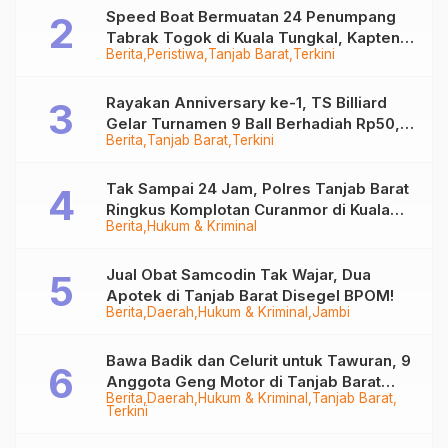
Speed Boat Bermuatan 24 Penumpang
Tabrak Togok di Kuala Tungkal, Kapten
Berita
Peristiwa
Tanjab Barat
Terkini
Sempat Hilang
Rayakan Anniversary ke-1, TS Billiard
Gelar Turnamen 9 Ball Berhadiah Rp50,8
Berita
Tanjab Barat
Terkini
Juta
Tak Sampai 24 Jam, Polres Tanjab Barat
Ringkus Komplotan Curanmor di Kuala
Berita
Hukum & Kriminal
Tungkal
Jual Obat Samcodin Tak Wajar, Dua
Apotek di Tanjab Barat Disegel BPOM!
Berita
Daerah
Hukum & Kriminal
Jambi
Bawa Badik dan Celurit untuk Tawuran, 9
Anggota Geng Motor di Tanjab Barat
Berita
Daerah
Hukum & Kriminal
Tanjab Barat
Diringkus
Terkini