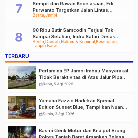
Sempit dan Rawan Kecelakaan, Edi
Purwanto Targetkan Jalan Lintas
Berita
Jambi
Tungkal-Jambi Mulus di 2028
90 Ribu Butir Samcodin Terjual Tak
Sampai Setahun, Indra Safari Desak
Berita
Daerah
Hukum & Kriminal
Kesehatan
Audit Menyeluruh
Tanjab Barat
TERBARU
Pertamina EP Jambi Imbau Masyarakat
Tidak Beraktivitas di Atas Jalur Pipa
Migas Demi Keselamatan Bersama
calendar_month
Rabu, 5 Agt 2026
Yamaha Fazzio Hadirkan Special
Edition Sunset Blue, Tampilkan Nuansa
Retro Summer yang Semakin Skena
calendar_month
Senin, 3 Agt 2026
Basmi Genk Motor dan Knalpot Brong,
Polres Tanjab Barat Amankan Belasan