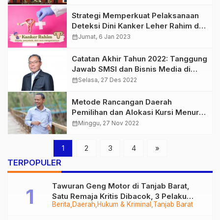
Strategi Memperkuat Pelaksanaan
Deteksi Dini Kanker Leher Rahim di
Provinsi Jambi
calendar_month
Jumat, 6 Jan 2023
Catatan Akhir Tahun 2022: Tanggung
Jawab SMSI dan Bisnis Media di
Tahun Politik
calendar_month
Selasa, 27 Des 2022
Metode Rancangan Daerah
Pemilihan dan Alokasi Kursi Menurut
UU Nomor 7 Tahun 2017
calendar_month
Minggu, 27 Nov 2022
1
2
3
4
»
TERPOPULER
Tawuran Geng Motor di Tanjab Barat,
Satu Remaja Kritis Dibacok, 3 Pelaku
Berita
Daerah
Hukum & Kriminal
Tanjab Barat
Ditangkap