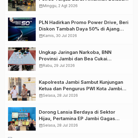
Kendaraan
calendar_month
Minggu, 2 Agt 2026
PLN Hadirkan Promo Power Drive, Beri
Diskon Tambah Daya 50% di Ajang
GIIAS 2026
calendar_month
Kamis, 30 Jul 2026
Ungkap Jaringan Narkoba, BNN
Provinsi Jambi dan Bea Cukai
Amankan Sembilan Pelaku beserta
calendar_month
Rabu, 29 Jul 2026
766 Butir Ekstasi dan 146 Gram Sabu
Kapolresta Jambi Sambut Kunjungan
Ketua dan Pengurus PWI Kota Jambi
Perkuat Sinergi dan Kolaborasi
calendar_month
Selasa, 28 Jul 2026
Dorong Lansia Berdaya di Sektor
Hijau, Pertamina EP Jambi Gagas
Lansiapreneur Batik Eco-Print
calendar_month
Selasa, 28 Jul 2026