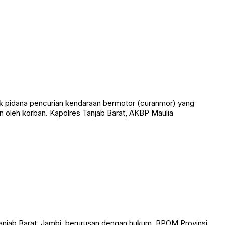
k pidana pencurian kendaraan bermotor (curanmor) yang
 oleh korban. Kapolres Tanjab Barat, AKBP Maulia
anjab Barat, Jambi, berurusan dengan hukum. BPOM Provinsi