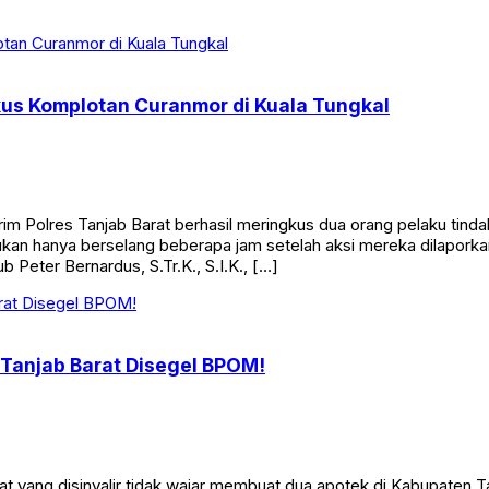
kus Komplotan Curanmor di Kuala Tungkal
Polres Tanjab Barat berhasil meringkus dua orang pelaku tinda
n hanya berselang beberapa jam setelah aksi mereka dilaporkan
 Peter Bernardus, S.Tr.K., S.I.K., […]
 Tanjab Barat Disegel BPOM!
 yang disinyalir tidak wajar membuat dua apotek di Kabupaten T