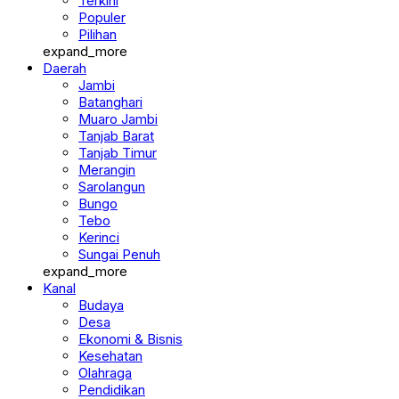
Terkini
Populer
Pilihan
expand_more
Daerah
Jambi
Batanghari
Muaro Jambi
Tanjab Barat
Tanjab Timur
Merangin
Sarolangun
Bungo
Tebo
Kerinci
Sungai Penuh
expand_more
Kanal
Budaya
Desa
Ekonomi & Bisnis
Kesehatan
Olahraga
Pendidikan