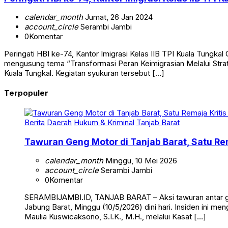
calendar_month
Jumat, 26 Jan 2024
account_circle
Serambi Jambi
0
Komentar
Peringati HBI ke-74, Kantor Imigrasi Kelas IIB TPI Kuala Tung
mengusung tema “Transformasi Peran Keimigrasian Melalui Strateg
Kuala Tungkal. Kegiatan syukuran tersebut […]
Terpopuler
Berita
Daerah
Hukum & Kriminal
Tanjab Barat
Tawuran Geng Motor di Tanjab Barat, Satu Rem
calendar_month
Minggu, 10 Mei 2026
account_circle
Serambi Jambi
0
Komentar
SERAMBIJAMBI.ID, TANJAB BARAT – Aksi tawuran antar g
Jabung Barat, Minggu (10/5/2026) dini hari. Insiden ini me
Maulia Kuswicaksono, S.I.K., M.H., melalui Kasat […]