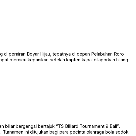
 perairan Boyar Hijau, tepatnya di depan Pelabuhan Roro
empat memicu kepanikan setelah kapten kapal dilaporkan hilang
liar bergengsi bertajuk “TS Billiard Tournament 9 Ball”.
Turnamen ini ditujukan bagi para pecinta olahraga bola sodok