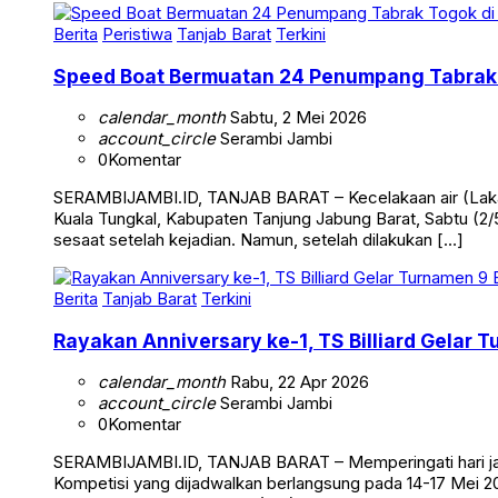
Berita
Peristiwa
Tanjab Barat
Terkini
Speed Boat Bermuatan 24 Penumpang Tabrak 
calendar_month
Sabtu, 2 Mei 2026
account_circle
Serambi Jambi
0
Komentar
SERAMBIJAMBI.ID, TANJAB BARAT – Kecelakaan air (Laka 
Kuala Tungkal, Kabupaten Tanjung Jabung Barat, Sabtu (2/5
sesaat setelah kejadian. Namun, setelah dilakukan […]
Berita
Tanjab Barat
Terkini
Rayakan Anniversary ke-1, TS Billiard Gelar 
calendar_month
Rabu, 22 Apr 2026
account_circle
Serambi Jambi
0
Komentar
SERAMBIJAMBI.ID, TANJAB BARAT – Memperingati hari jadi 
Kompetisi yang dijadwalkan berlangsung pada 14-17 Mei 20