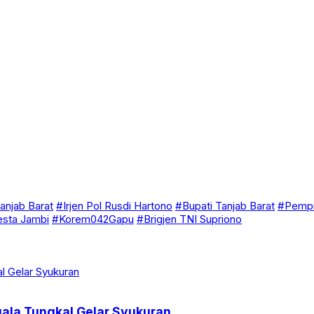
anjab Barat
#Irjen Pol Rusdi Hartono
#Bupati Tanjab Barat
#Pempr
esta Jambi
#Korem042Gapu
#Brigjen TNI Supriono
 Kuala Tungkal Gelar Syukuran