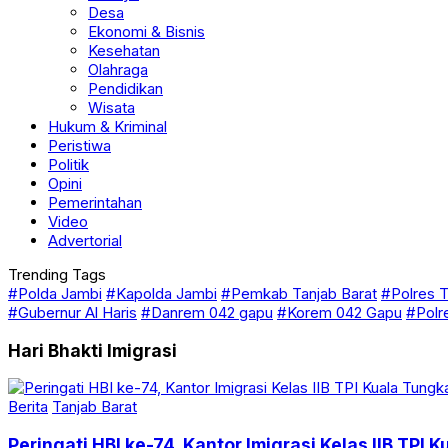
Desa
Ekonomi & Bisnis
Kesehatan
Olahraga
Pendidikan
Wisata
Hukum & Kriminal
Peristiwa
Politik
Opini
Pemerintahan
Video
Advertorial
Trending Tags
#Polda Jambi
#Kapolda Jambi
#Pemkab Tanjab Barat
#Polres T
#Gubernur Al Haris
#Danrem 042 gapu
#Korem 042 Gapu
#Polr
Hari Bhakti Imigrasi
Berita
Tanjab Barat
Peringati HBI ke-74, Kantor Imigrasi Kelas IIB TPI