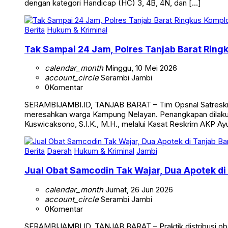
dengan kategori Handicap (HC) 3, 4B, 4N, dan […]
Berita
Hukum & Kriminal
Tak Sampai 24 Jam, Polres Tanjab Barat Ring
calendar_month
Minggu, 10 Mei 2026
account_circle
Serambi Jambi
0
Komentar
SERAMBIJAMBI.ID, TANJAB BARAT – Tim Opsnal Satreskrim 
meresahkan warga Kampung Nelayan. Penangkapan dilakuka
Kuswicaksono, S.I.K., M.H., melalui Kasat Reskrim AKP Ayub
Berita
Daerah
Hukum & Kriminal
Jambi
Jual Obat Samcodin Tak Wajar, Dua Apotek di
calendar_month
Jumat, 26 Jun 2026
account_circle
Serambi Jambi
0
Komentar
SERAMBIJAMBI.ID, TANJAB BARAT – Praktik distribusi obat