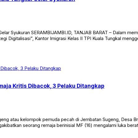
kal Gelar Syukuran SERAMBIJAMBI.ID, TANJAB BARAT – Dalam mempe
i Digitalisasi”, Kantor Imigrasi Kelas II TPI Kuala Tungkal mengge
aja Kritis Dibacok, 3 Pelaku Ditangkap
eng atau kelompok pemuda pecah di Jembatan Sugeng, Desa Br
ngakibatkan seorang remaja berinisial MF (16) mengalami luka bera