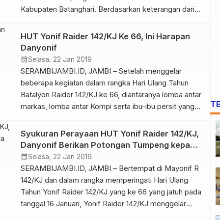
Kabupaten Batanghari. Berdasarkan keterangan dari
salah seorang saksi, pelaku datang dengan
mengendarai kendaraan jenis motor metik berwarna
HUT Yonif Raider 142/KJ Ke 66, Ini Harapan
kuning hitam. “Kami tadi nengok motornyo metik jenis
Danyonif
yamaha xeon warna kuning hitam parkir disitu (sambil
calendar_month
Selasa, 22 Jan 2019
menunjuk area toko) waktu […]
SERAMBIJAMBI.ID, JAMBI – Setelah menggelar
beberapa kegiatan dalam rangka Hari Ulang Tahun
Batalyon Raider 142/KJ ke 66, diantaranya lomba antar
T
markas, lomba antar Kompi serta ibu-ibu persit yang
telah beberapa waktu lalu. Hari ini Selasa (22/1/19)
Yonif Raider 142/KJ menggelar syukuran dalam rangka
Syukuran Perayaan HUT Yonif Raider 142/KJ,
memperingati HUT Batalyon Raider 142/KJ ke 66
Danyonif Berikan Potongan Tumpeng kepada
tahun dengan sususan acara Upacara […]
Serda Subakti
calendar_month
Selasa, 22 Jan 2019
SERAMBIJAMBI.ID, JAMBI – Bertempat di Mayonif R
142/KJ dan dalam rangka memperingati Hari Ulang
Tahun Yonif Raider 142/KJ yang ke 66 yang jatuh pada
tanggal 16 Januari, Yonif Raider 142/KJ menggelar
syukuran dengan memotong tumpeng yang dilakukan