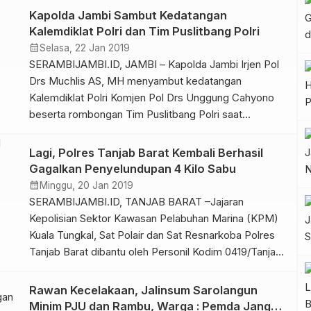
oleh Danyonif R 142/KJ Mayor Inf Ikhsanudin,
Kapolda Jambi Sambut Kedatangan
S.Sos.MM yang didampingi oleh Wadanyonif R 142/KJ
Kalemdiklat Polri dan Tim Puslitbang Polri
Mayor Inf Dyan Niti Sukma, […]
calendar_month
Selasa, 22 Jan 2019
SERAMBIJAMBI.ID, JAMBI – Kapolda Jambi Irjen Pol
Drs Muchlis AS, MH menyambut kedatangan
Kalemdiklat Polri Komjen Pol Drs Unggung Cahyono
beserta rombongan Tim Puslitbang Polri saat
mendarat di landasan Bandara Sultan Thaha Jambi,
Senin (21/1/19). Saat menjemput, Kapolda Jambi
Lagi, Polres Tanjab Barat Kembali Berhasil
didampingi beberapa pejabat utama Polda Jambi.
Gagalkan Penyelundupan 4 Kilo Sabu
“Pak Kapolda bersama pejabat Utama Polda Jambi
calendar_month
Minggu, 20 Jan 2019
menjemput Kalemdiklat Polri […]
SERAMBIJAMBI.ID, TANJAB BARAT –Jajaran
Kepolisian Sektor Kawasan Pelabuhan Marina (KPM)
Kuala Tungkal, Sat Polair dan Sat Resnarkoba Polres
Tanjab Barat dibantu oleh Personil Kodim 0419/Tanjab,
kembali berhasil menggagalkan penyelundupan
narkotika sabu dalam jumlah cukup banyak. Kali ini
Rawan Kecelakaan, Jalinsum Sarolangun
penyelundupan sabu tersebut dilakukan oleh
Minim PJU dan Rambu, Warga : Pemda Jangan