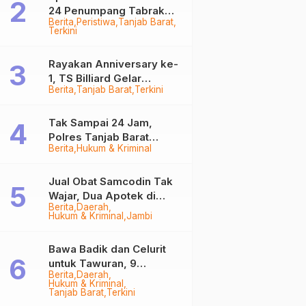
24 Penumpang Tabrak
Berita
Peristiwa
Tanjab Barat
Togok di Kuala Tungkal,
Terkini
Kapten Sempat Hilang
Rayakan Anniversary ke-
1, TS Billiard Gelar
Berita
Tanjab Barat
Terkini
Turnamen 9 Ball
Berhadiah Rp50,8 Juta
Tak Sampai 24 Jam,
Polres Tanjab Barat
Berita
Hukum & Kriminal
Ringkus Komplotan
Curanmor di Kuala
Tungkal
Jual Obat Samcodin Tak
Wajar, Dua Apotek di
Berita
Daerah
Tanjab Barat Disegel
Hukum & Kriminal
Jambi
BPOM!
Bawa Badik dan Celurit
untuk Tawuran, 9
Berita
Daerah
Anggota Geng Motor di
Hukum & Kriminal
Tanjab Barat Diringkus
Tanjab Barat
Terkini