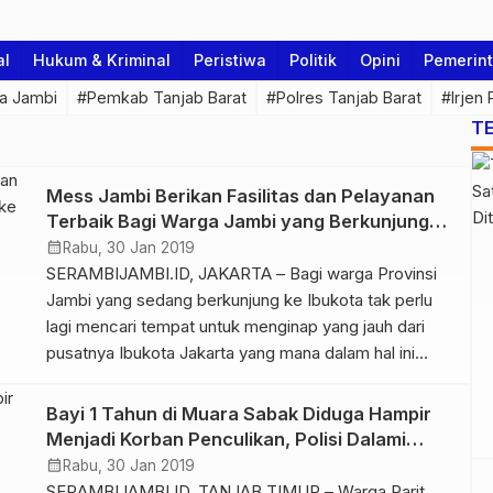
al
Hukum & Kriminal
Peristiwa
Politik
Opini
Pemerin
a Jambi
#Pemkab Tanjab Barat
#Polres Tanjab Barat
#Irjen
T
Mess Jambi Berikan Fasilitas dan Pelayanan
Terbaik Bagi Warga Jambi yang Berkunjung
ke Ibukota
calendar_month
Rabu, 30 Jan 2019
SERAMBIJAMBI.ID, JAKARTA – Bagi warga Provinsi
Jambi yang sedang berkunjung ke Ibukota tak perlu
lagi mencari tempat untuk menginap yang jauh dari
pusatnya Ibukota Jakarta yang mana dalam hal ini
Pemprov Jambi telah membuka Kantor Perwakilan
Pemprov Jambi yang bertempat di Jalan Cidurian No
Bayi 1 Tahun di Muara Sabak Diduga Hampir
15-17 Menteng, Cikini Jakarta Pusat. Adapun Kantor
Menjadi Korban Penculikan, Polisi Dalami
Perwakilan Pemprov Jambi ini juga […]
Kasusnya
calendar_month
Rabu, 30 Jan 2019
SERAMBIJAMBI.ID, TANJAB TIMUR – Warga Parit