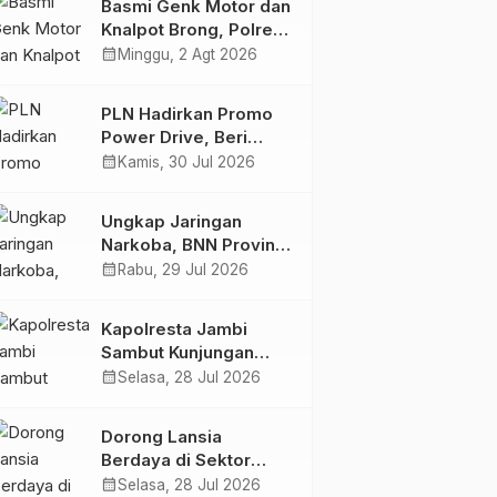
Basmi Genk Motor dan
Semakin Skena
Knalpot Brong, Polres
Tanjab Barat Amankan
calendar_month
Minggu, 2 Agt 2026
Belasan Kendaraan
PLN Hadirkan Promo
Power Drive, Beri
Diskon Tambah Daya
calendar_month
Kamis, 30 Jul 2026
50% di Ajang GIIAS
2026
Ungkap Jaringan
Narkoba, BNN Provinsi
Jambi dan Bea Cukai
calendar_month
Rabu, 29 Jul 2026
Amankan Sembilan
Pelaku beserta 766
Kapolresta Jambi
Butir Ekstasi dan 146
Sambut Kunjungan
Gram Sabu
Ketua dan Pengurus
calendar_month
Selasa, 28 Jul 2026
PWI Kota Jambi
Perkuat Sinergi dan
Dorong Lansia
Kolaborasi
Berdaya di Sektor
Hijau, Pertamina EP
calendar_month
Selasa, 28 Jul 2026