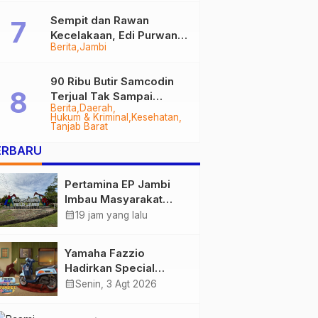
Sempit dan Rawan
Kecelakaan, Edi Purwanto
Berita
Jambi
Targetkan Jalan Lintas
Tungkal-Jambi Mulus di
2028
90 Ribu Butir Samcodin
Terjual Tak Sampai
Berita
Daerah
Setahun, Indra Safari
Hukum & Kriminal
Kesehatan
Desak Audit Menyeluruh
Tanjab Barat
ERBARU
Pertamina EP Jambi
Imbau Masyarakat
Tidak Beraktivitas di
calendar_month
19 jam yang lalu
Atas Jalur Pipa Migas
Demi Keselamatan
Yamaha Fazzio
Bersama
Hadirkan Special
Edition Sunset Blue,
calendar_month
Senin, 3 Agt 2026
Tampilkan Nuansa
Retro Summer yang