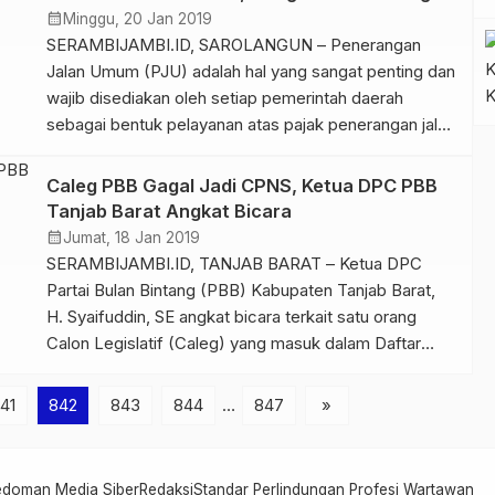
penumpang dari Kapal Motor Penyebrangan (KMP)
Tutup Mata
calendar_month
Minggu, 20 Jan 2019
Sembilang Dabok Singkep, penumpang tersebut
SERAMBIJAMBI.ID, SAROLANGUN – Penerangan
diketahui dari […]
Jalan Umum (PJU) adalah hal yang sangat penting dan
wajib disediakan oleh setiap pemerintah daerah
sebagai bentuk pelayanan atas pajak penerangan jalan
yang dibayarkan oleh masyarakat. Sistem Penerangan
Jalan Umum ini tidak hanya mempunyai fungsi sebagai
Caleg PBB Gagal Jadi CPNS, Ketua DPC PBB
penerangan semata saja. Namun PJU juga untuk
Tanjab Barat Angkat Bicara
menentukan lebih lanjut bagaimana suatu sistem
calendar_month
Jumat, 18 Jan 2019
Penerangan Jalan […]
SERAMBIJAMBI.ID, TANJAB BARAT – Ketua DPC
Partai Bulan Bintang (PBB) Kabupaten Tanjab Barat,
H. Syaifuddin, SE angkat bicara terkait satu orang
Calon Legislatif (Caleg) yang masuk dalam Daftar
Calon Tetap (DCT) anggota DPRD Tanjab Barat atas
nama “Rahmayanti” dari Partai Bulan Bintang (PBB)
41
842
843
844
…
847
»
Daerah Pemilihan (Dapil) Tanjab Barat I dengan nomor
urut 3 yang gagal […]
edoman Media Siber
Redaksi
Standar Perlindungan Profesi Wartawan