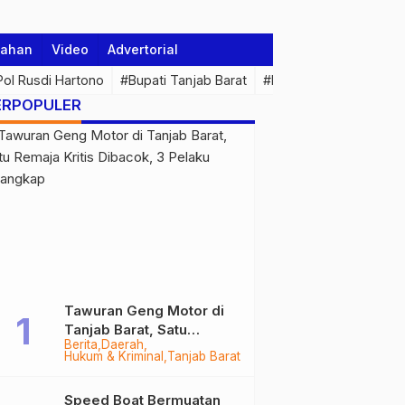
tahan
Video
Advertorial
 Pol Rusdi Hartono
#Bupati Tanjab Barat
#Pemprov Jambi
#Di
ERPOPULER
Tawuran Geng Motor di
Tanjab Barat, Satu
Berita
Daerah
Remaja Kritis Dibacok, 3
Hukum & Kriminal
Tanjab Barat
Pelaku Ditangkap
Speed Boat Bermuatan