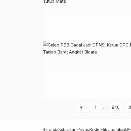
«
1
…
840
8
Beranda
Kebijakan Privasi
Kode Etik Jurnalistik
P