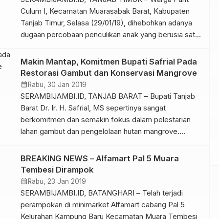
Culum I, Kecamatan Muarasabak Barat, Kabupaten
Tanjab Timur, Selasa (29/01/19), dihebohkan adanya
dugaan percobaan penculikan anak yang berusia satu
tahun. Dari penelusuran dan wawancara yang
dilakukan awak media kepada paman korban dugaan
Makin Mantap, Komitmen Bupati Safrial Pada
penculikan Safi’i, Rabu (30/1/19) pagi dikediaman
Restorasi Gambut dan Konservasi Mangrove
membenarkan, bahwa keponakanya “R” yang masih
calendar_month
Rabu, 30 Jan 2019
berusia 1 tahun sempat dibawa […]
SERAMBIJAMBI.ID, TANJAB BARAT – Bupati Tanjab
Barat Dr. Ir. H. Safrial, MS sepertinya sangat
berkomitmen dan semakin fokus dalam pelestarian
lahan gambut dan pengelolaan hutan mangrove.
Komitmen tersebut bukan sekedar isapan jempol
belaka, pasalnya Bupati selalu aktif menghadiri dan
BREAKING NEWS – Alfamart Pal 5 Muara
bahkan selalu di daulat menjadi pemateri dibeberapa
Tembesi Dirampok
even kegiatan terkait restorasi maupun Konservasi
calendar_month
Rabu, 23 Jan 2019
Nasional maupun Internasional. […]
SERAMBIJAMBI.ID, BATANGHARI – Telah terjadi
perampokan di minimarket Alfamart cabang Pal 5
Kelurahan Kampung Baru Kecamatan Muara Tembesi