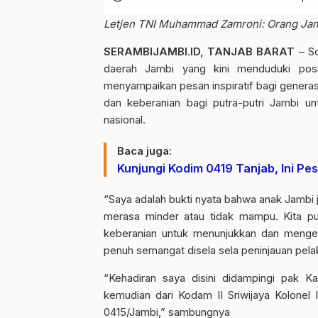
Letjen TNI Muhammad Zamroni: Orang Jamb
SERAMBIJAMBI.ID, TANJAB BARAT
– So
daerah Jambi yang kini menduduki posis
menyampaikan pesan inspiratif bagi generas
dan keberanian bagi putra-putri Jambi un
nasional.
Baca juga:
Kunjungi Kodim 0419 Tanjab, Ini Pe
“Saya adalah bukti nyata bahwa anak Jambi j
merasa minder atau tidak mampu. Kita pu
keberanian untuk menunjukkan dan meng
penuh semangat disela sela peninjauan pel
“Kehadiran saya disini didampingi pak K
kemudian dari Kodam II Sriwijaya Kolonel
0415/Jambi,” sambungnya