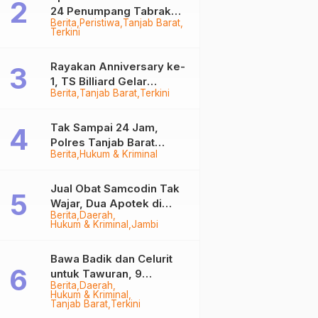
24 Penumpang Tabrak
Berita
Peristiwa
Tanjab Barat
Togok di Kuala Tungkal,
Terkini
Kapten Sempat Hilang
Rayakan Anniversary ke-
1, TS Billiard Gelar
Berita
Tanjab Barat
Terkini
Turnamen 9 Ball
Berhadiah Rp50,8 Juta
Tak Sampai 24 Jam,
Polres Tanjab Barat
Berita
Hukum & Kriminal
Ringkus Komplotan
Curanmor di Kuala
Tungkal
Jual Obat Samcodin Tak
Wajar, Dua Apotek di
Berita
Daerah
Tanjab Barat Disegel
Hukum & Kriminal
Jambi
BPOM!
Bawa Badik dan Celurit
untuk Tawuran, 9
Berita
Daerah
Anggota Geng Motor di
Hukum & Kriminal
Tanjab Barat Diringkus
Tanjab Barat
Terkini