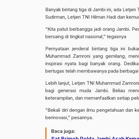
Banyak bintang tiga di Jambi ini, ada Letj
Sudirman, Letjen TNI Hilman Hadi dan kemu
“Kita patut berbangga jadi orang Jambi. P
bersaing di tingkat nasional,” tegasnya
Pernyataan jenderal bintang tiga ini buk
Muhammad Zamroni yang gemilang, meniti
inspirasi nyata bagi banyak orang. Dedika
bertugas telah membawanya pada berbagai p
Lebih lanjut, Letjen TNI Muhammad Zamroni
bagi generasi muda Jambi. Beliau mend
keterampilan, dan memanfaatkan setiap pel
“Bekali diri dengan ilmu pengetahuan dan k
berinovasi,” pesannya.
Baca juga:
Sat Brimob Polda Jambi Asah Ke