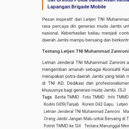
Lapangan Brigade Mobile
Pesan inspiratif dari Letjen TNI Muhamma
rasa percaya diri generasi muda Jambi un
nasional. Keberhasilan beliau menjadi con
daerah Jambi mampu bersaing dan berkontrib
Tentang Letjen TNI Muhammad Zamroni
Letnan Jenderal TNI Muhammad Zamroni ada
mengemban amanah sebagai Koorsahli Kasad
merupakan putra daerah Jambi yang telah 
di TNI AD. Dedikasi dan profesionalismen
khususnya bagi generasi muda Jambi. (SJ)
Tags
Berita TMMD
Foto TMMD
Info TMMD
Kodim 0419/Tanjab
Korem 042 Gapu
Letje
Letnan Jenderal TNI Muhammad Zamroni
Ma
Orang Jambi Jangan Malu untuk Bersaing di T
Potret TMMD ke 124
Tentara Manunggal Me