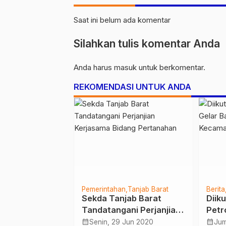
Saat ini belum ada komentar
Silahkan tulis komentar Anda
Anda harus
masuk
untuk berkomentar.
REKOMENDASI UNTUK ANDA
h
Jambi
Pemerintahan
Tanjab Barat
Berita
 Class, Ketua
Sekda Tanjab Barat
Diiku
 Jambi:
Tandatangani Perjanjian
Petr
danya
Kerjasama Bidang
Sosi
calendar_month
calendar_month
 Jan 2025
Senin, 29 Jun 2020
Jum