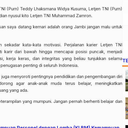
en TNI (Purn) Teddy Lhaksmana Widya Kusuma, Letjen TNI (Purn)
dian nyusul kito Letjen TNI Muhammad Zamron.
esan saya datang kemari adalah orang Jambi jangan malu untuk
an sekadar kata-kata motivasi. Perjalanan karier Letjen TNI
 karir dari bawah hingga mencapai posisi puncak, menjadi
si, kerja keras, dan integritas yang beliau tunjukkan selama
T
enugasan penting di seluruh Indonesia.
 juga menyoroti pentingnya pendidikan dan pengembangan diri
orong agar anak-anak muda terus belajar, meningkatkan
uang yang ada.
eterampilan yang mumpuni. Jangan pernah berhenti belajar dan
mampuan Personel dengan Lomba (KLBM) Kemampuan