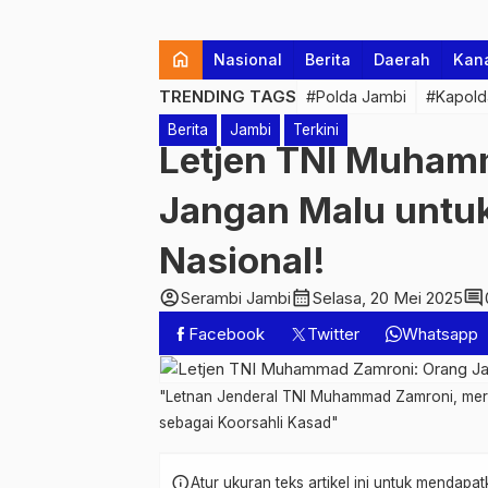
home
Nasional
Berita
Daerah
Kan
TRENDING TAGS
#Polda Jambi
#Kapold
Berita
Jambi
Terkini
Letjen TNI Muham
Jangan Malu untuk
Nasional!
account_circle
calendar_month
comment
Serambi Jambi
Selasa, 20 Mei 2025
Facebook
Twitter
Whatsapp
"Letnan Jenderal TNI Muhammad Zamroni, meru
sebagai Koorsahli Kasad"
info
Atur ukuran teks artikel ini untuk mendap