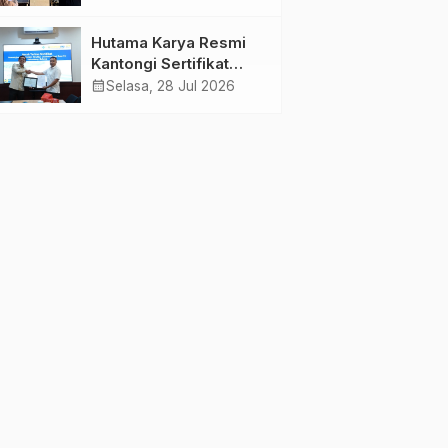
Jambi Gagas
Lansiapreneur Batik
Hutama Karya Resmi
Eco-Print
Kantongi Sertifikat
Persetujuan Laik
calendar_month
Selasa, 28 Jul 2026
Fungsi Struktur
Jembatan Musi V Tol
Palembang–Betung