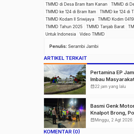
TMMD di Desa Bram Itam Kanan
TMMD di De
TMMD ke 124 di Bram Itam
TMMD ke 124 di T
TMMD Kodam II Sriwijaya
TMMD Kodim 0419
TMMD Tahun 2025
TMMD Tanjab Barat
TM
Untuk Indonesia
Video TMMD
Penulis
: Serambi Jambi
ARTIKEL TERKAIT
Pertamina EP Jam
Imbau Masyaraka
Tidak Beraktivitas
calendar_month
22 jam yang lalu
Atas Jalur Pipa M
Demi Keselamata
Basmi Genk Moto
Bersama
Knalpot Brong, Po
Tanjab Barat Am
calendar_month
Minggu, 2 Agt 2026
Belasan Kendaraa
KOMENTAR (0)