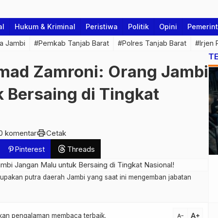
al
Hukum & Kriminal
Peristiwa
Politik
Opini
Pemerin
a Jambi
#Pemkab Tanjab Barat
#Polres Tanjab Barat
#Irjen
T
mad Zamroni: Orang Jambi
 Bersaing di Tingkat
print
0 komentar
Cetak
Pinterest
Threads
pakan putra daerah Jambi yang saat ini mengemban jabatan
text_increase
atkan pengalaman membaca terbaik.
text_decrease