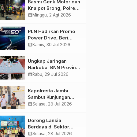
Basmi Genk Motor dan
Semakin Skena
Knalpot Brong, Polres
Tanjab Barat Amankan
calendar_month
Minggu, 2 Agt 2026
Belasan Kendaraan
PLN Hadirkan Promo
Power Drive, Beri
Diskon Tambah Daya
calendar_month
Kamis, 30 Jul 2026
50% di Ajang GIIAS
2026
Ungkap Jaringan
Narkoba, BNN Provinsi
Jambi dan Bea Cukai
calendar_month
Rabu, 29 Jul 2026
Amankan Sembilan
Pelaku beserta 766
Kapolresta Jambi
Butir Ekstasi dan 146
Sambut Kunjungan
Gram Sabu
Ketua dan Pengurus
calendar_month
Selasa, 28 Jul 2026
PWI Kota Jambi
Perkuat Sinergi dan
Dorong Lansia
Kolaborasi
Berdaya di Sektor
Hijau, Pertamina EP
calendar_month
Selasa, 28 Jul 2026