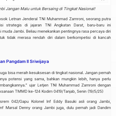
i Jangan Malu untuk Bersaing di Tingkat Nasional!
sok Letnan Jenderal TNI Muhammad Zamroni, seorang putra
i strategis di jajaran TNI Angkatan Darat, baru-baru ini
i muda Jambi. Beliau menekankan pentingnya rasa percaya diri
tuk tidak merasa rendah diri dalam berkompetisi di kancah
san Pangdam II Sriwijaya
uga bisa meraih kesuksesan di tingkat nasional. Jangan pernah
nya potensi yang sama, bahkan mungkin lebih, hanya perlu
embangkannya.” ujar Letjen TNI Muhammad Zamroni dengan
aksanaan TMMD ke-124 Kodim 0419/Tanjab, Senin (19/5/25)
asrem 042/Gapu Kolonel Inf Eddy Basuki asli orang Jambi,
 Inf Marsal Denny orang Jambi juga, dulu pernah jadi Dandim