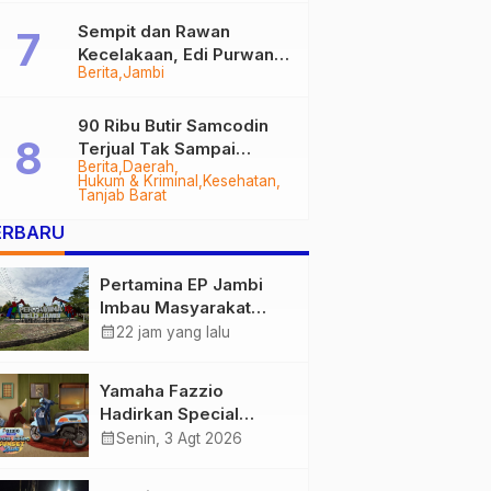
Sempit dan Rawan
Kecelakaan, Edi Purwanto
Berita
Jambi
Targetkan Jalan Lintas
Tungkal-Jambi Mulus di
2028
90 Ribu Butir Samcodin
Terjual Tak Sampai
Berita
Daerah
Setahun, Indra Safari
Hukum & Kriminal
Kesehatan
Desak Audit Menyeluruh
Tanjab Barat
ERBARU
Pertamina EP Jambi
Imbau Masyarakat
Tidak Beraktivitas di
calendar_month
22 jam yang lalu
Atas Jalur Pipa Migas
Demi Keselamatan
Yamaha Fazzio
Bersama
Hadirkan Special
Edition Sunset Blue,
calendar_month
Senin, 3 Agt 2026
Tampilkan Nuansa
Retro Summer yang