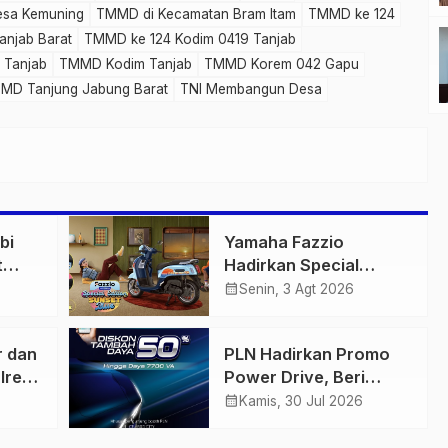
sa Kemuning
TMMD di Kecamatan Bram Itam
TMMD ke 124
anjab Barat
TMMD ke 124 Kodim 0419 Tanjab
 Tanjab
TMMD Kodim Tanjab
TMMD Korem 042 Gapu
MD Tanjung Jabung Barat
TNI Membangun Desa
bi
Yamaha Fazzio
t
Hadirkan Special
 di
Edition Sunset Blue,
calendar_month
Senin, 3 Agt 2026
igas
Tampilkan Nuansa
n
Retro Summer yang
r dan
PLN Hadirkan Promo
Semakin Skena
lres
Power Drive, Beri
ankan
Diskon Tambah Daya
calendar_month
Kamis, 30 Jul 2026
n
50% di Ajang GIIAS
2026