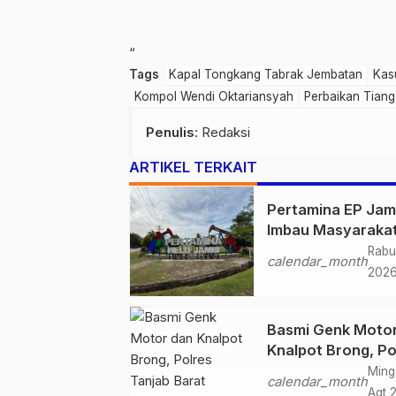
“
Tags
Kapal Tongkang Tabrak Jembatan
Kas
Kompol Wendi Oktariansyah
Perbaikan Tian
Penulis
: Redaksi
ARTIKEL TERKAIT
Pertamina EP Jam
Imbau Masyaraka
Tidak Beraktivitas
Rabu
calendar_month
Atas Jalur Pipa M
202
Demi Keselamata
Bersama
Basmi Genk Moto
Knalpot Brong, Po
Tanjab Barat Am
Ming
calendar_month
Belasan Kendaraa
Agt 