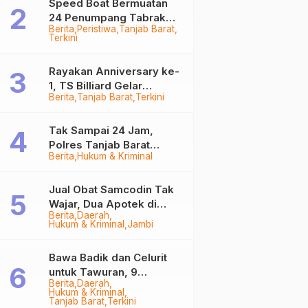
Speed Boat Bermuatan
24 Penumpang Tabrak
Berita
Peristiwa
Tanjab Barat
Togok di Kuala Tungkal,
Terkini
Kapten Sempat Hilang
Rayakan Anniversary ke-
1, TS Billiard Gelar
Berita
Tanjab Barat
Terkini
Turnamen 9 Ball
Berhadiah Rp50,8 Juta
Tak Sampai 24 Jam,
Polres Tanjab Barat
Berita
Hukum & Kriminal
Ringkus Komplotan
Curanmor di Kuala
Tungkal
Jual Obat Samcodin Tak
Wajar, Dua Apotek di
Berita
Daerah
Tanjab Barat Disegel
Hukum & Kriminal
Jambi
BPOM!
Bawa Badik dan Celurit
untuk Tawuran, 9
Berita
Daerah
Anggota Geng Motor di
Hukum & Kriminal
Tanjab Barat Diringkus
Tanjab Barat
Terkini