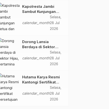
Butir Ekstasi dan 146
Kapolresta Jambi
Gram Sabu
Sambut Kunjungan
Ketua dan Pengurus
Selasa,
PWI Kota Jambi
calendar_month
28 Jul
Perkuat Sinergi dan
2026
Kolaborasi
Dorong Lansia
Berdaya di Sektor
Hijau, Pertamina EP
Selasa,
Jambi Gagas
calendar_month
28 Jul
Lansiapreneur Batik
2026
Eco-Print
Hutama Karya Resmi
Kantongi Sertifikat
Persetujuan Laik
Selasa,
Fungsi Struktur
calendar_month
28 Jul
Jembatan Musi V Tol
2026
Palembang–Betung