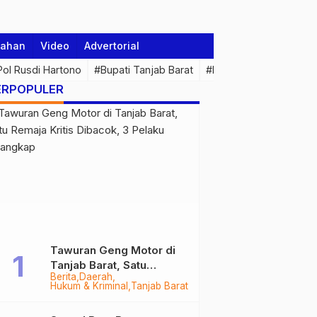
tahan
Video
Advertorial
 Pol Rusdi Hartono
#Bupati Tanjab Barat
#Pemprov Jambi
#Di
ERPOPULER
Tawuran Geng Motor di
Tanjab Barat, Satu
Berita
Daerah
Remaja Kritis Dibacok, 3
Hukum & Kriminal
Tanjab Barat
Pelaku Ditangkap