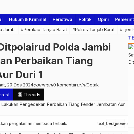
al
Hukum & Kriminal
Peristiwa
Politik
Opini
Pemerin
a Jambi
#Pemkab Tanjab Barat
#Polres Tanjab Barat
#Irjen
T
itpolairud Polda Jambi
an Perbaikan Tiang
ur Duri 1
at, 20 Des 2024
comment
0 komentar
print
Cetak
erest
Threads
text_increase
patkan pengalaman membaca terbaik.
text_decrease