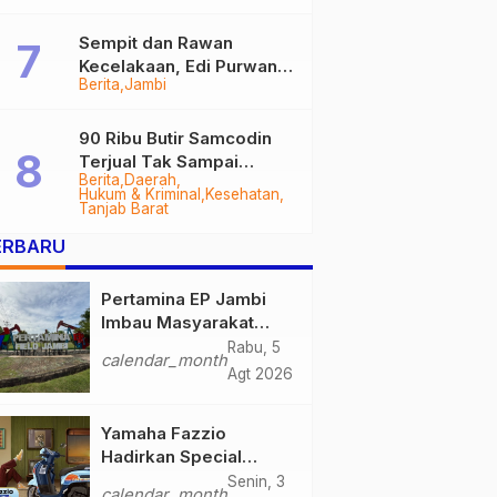
Sempit dan Rawan
Kecelakaan, Edi Purwanto
Berita
Jambi
Targetkan Jalan Lintas
Tungkal-Jambi Mulus di
2028
90 Ribu Butir Samcodin
Terjual Tak Sampai
Berita
Daerah
Setahun, Indra Safari
Hukum & Kriminal
Kesehatan
Desak Audit Menyeluruh
Tanjab Barat
ERBARU
Pertamina EP Jambi
Imbau Masyarakat
Tidak Beraktivitas di
Rabu, 5
calendar_month
Atas Jalur Pipa Migas
Agt 2026
Demi Keselamatan
Bersama
Yamaha Fazzio
Hadirkan Special
Edition Sunset Blue,
Senin, 3
calendar_month