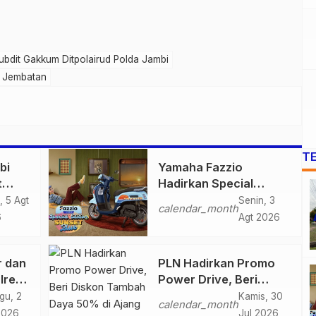
ubdit Gakkum Ditpolairud Polda Jambi
g Jembatan
T
bi
Yamaha Fazzio
t
Hadirkan Special
 di
Edition Sunset Blue,
, 5 Agt
Senin, 3
calendar_month
igas
Tampilkan Nuansa
6
Agt 2026
n
Retro Summer yang
Semakin Skena
r dan
PLN Hadirkan Promo
lres
Power Drive, Beri
ankan
Diskon Tambah Daya
gu, 2
Kamis, 30
calendar_month
n
50% di Ajang GIIAS
2026
Jul 2026