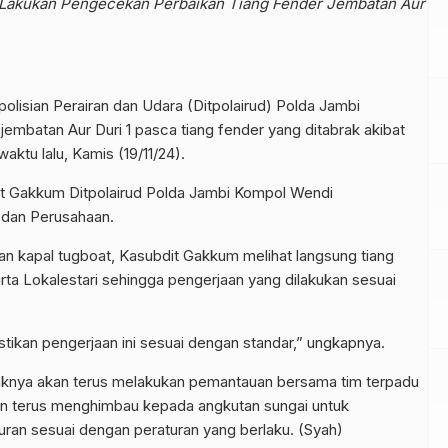
 Lakukan Pengecekan Perbaikan Tiang Fender Jembatan Aur
polisian Perairan dan Udara (Ditpolairud) Polda Jambi
mbatan Aur Duri 1 pasca tiang fender yang ditabrak akibat
ktu lalu, Kamis (19/11/24).
it Gakkum Ditpolairud Polda Jambi Kompol Wendi
 dan Perusahaan.
kapal tugboat, Kasubdit Gakkum melihat langsung tiang
irta Lokalestari sehingga pengerjaan yang dilakukan sesuai
astikan pengerjaan ini sesuai dengan standar,” ungkapnya.
aknya akan terus melakukan pemantauan bersama tim terpadu
 dan terus menghimbau kepada angkutan sungai untuk
turan sesuai dengan peraturan yang berlaku. (Syah)