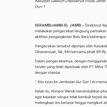
Kasubdit Gakkum Ditpolairud Polda Jambi
Duri 1
SERAMBIJAMBI.ID, JAMBI –
Direktorat Ke
melakukan pengecekan langsung perbaikan je
aktifitas pengangkutan Batu Bara beberapa wa
Pengecekan tersebut dipimpin oleh Kasubd
Oktariansyah, Sik, MH bersama pihak BPJN,
Dalam pengecekannya, dengan menggunakan 
fender yang telah diperbaiki oleh PT Mitra T
dengan standar.
“ Kita turun ke Jembatan Aur Duri 1 ini mem
Selain itu, Kompol Wendi menambahkan pih
agar kejadian serupa tidak kembali terjadi
melengkapi izin berlayar hingga mengikuti a