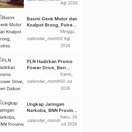
Tampilkan Nuansa
Agt 2026
Retro Summer yang
Semakin Skena
Basmi Genk Motor dan
Knalpot Brong, Polres
Tanjab Barat Amankan
Minggu,
Belasan Kendaraan
calendar_month
2 Agt
2026
PLN Hadirkan Promo
Power Drive, Beri
Diskon Tambah Daya
Kamis,
50% di Ajang GIIAS
calendar_month
30 Jul
2026
2026
Ungkap Jaringan
Narkoba, BNN Provinsi
Jambi dan Bea Cukai
Rabu, 29
calendar_month
Amankan Sembilan
Jul 2026
Pelaku beserta 766