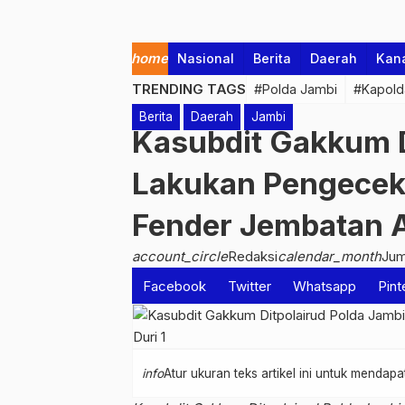
home
Nasional
Berita
Daerah
Kan
TRENDING TAGS
#Polda Jambi
#Kapold
Berita
Daerah
Jambi
Kasubdit Gakkum D
Lakukan Pengecek
Fender Jembatan A
account_circle
Redaksi
calendar_month
Jum
Facebook
Twitter
Whatsapp
Pint
info
Atur ukuran teks artikel ini untuk menda