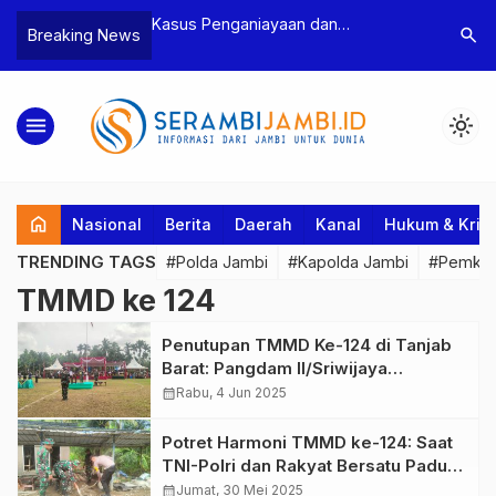
n Narkoba, BNN
Kasus Penganiayaan dan
Polres T
search
Breaking News
dan Bea Cukai
Pengancaman Ketua BPD, Polres
Pengeroy
an Pelaku beserta
Tebo Tetapkan Dua Tersangka
Dua Pela
si dan 146 Gram
Ditahan
menu
light_mode
home
Nasional
Berita
Daerah
Kanal
Hukum & Krim
TRENDING TAGS
#Polda Jambi
#Kapolda Jambi
#Pemkab
TMMD ke 124
Penutupan TMMD Ke-124 di Tanjab
Barat: Pangdam II/Sriwijaya
Apresiasi Semangat Gotong Royong
calendar_month
Rabu, 4 Jun 2025
Masyarakat
Potret Harmoni TMMD ke-124: Saat
TNI-Polri dan Rakyat Bersatu Padu
Membangun Desa
calendar_month
Jumat, 30 Mei 2025