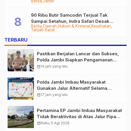
Berita
Jambi
Tungkal-Jambi Mulus di 2028
90 Ribu Butir Samcodin Terjual Tak
Sampai Setahun, Indra Safari Desak
Berita
Daerah
Hukum & Kriminal
Kesehatan
Audit Menyeluruh
Tanjab Barat
TERBARU
Pastikan Berjalan Lancar dan Sukses,
Polda Jambi Siapkan Pengamanan
Berlapis untuk 8.750 Pelari, 1.848
calendar_month
14 jam yang lalu
Personel Kawal Presisi Merdeka Run
Polda Jambi Imbau Masyarakat
Gunakan Jalur Alternatif Selama
Pelaksanaan Presisi Merdeka Run
calendar_month
17 jam yang lalu
2026
Pertamina EP Jambi Imbau Masyarakat
Tidak Beraktivitas di Atas Jalur Pipa
Migas Demi Keselamatan Bersama
calendar_month
Rabu, 5 Agt 2026