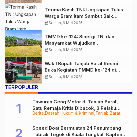
Terima Kasih TNI: Ungkapan Tulus
Warga Bram Itam Sambut Baik
TMMD ke-124
calendar_month
Selasa, 6 Mei 2025
TMMD ke-124: Sinergi TNI dan
Masyarakat Wujudkan
Pembangunan Merata di Bumi
calendar_month
Selasa, 6 Mei 2025
Serengkuh Dayung Serentak ke
Tujuan
Wakil Bupati Tanjab Barat Resmi
Buka Kegiatan TMMD ke-124 di
Kecamatan Bram Itam
calendar_month
Selasa, 6 Mei 2025
TERPOPULER
Tawuran Geng Motor di Tanjab Barat,
Satu Remaja Kritis Dibacok, 3 Pelaku
Berita
Daerah
Hukum & Kriminal
Tanjab Barat
Ditangkap
Speed Boat Bermuatan 24 Penumpang
Tabrak Togok di Kuala Tungkal, Kapten