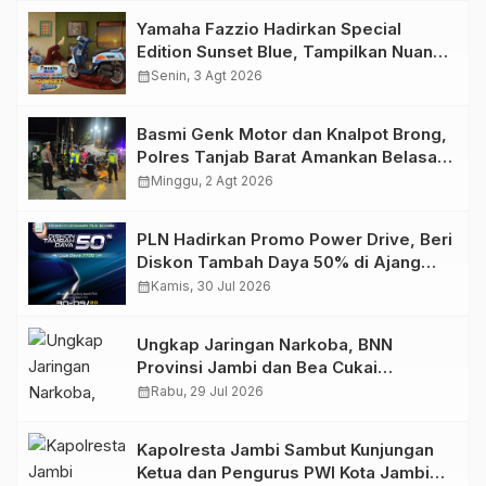
Yamaha Fazzio Hadirkan Special
Edition Sunset Blue, Tampilkan Nuansa
Retro Summer yang Semakin Skena
calendar_month
Senin, 3 Agt 2026
Basmi Genk Motor dan Knalpot Brong,
Polres Tanjab Barat Amankan Belasan
Kendaraan
calendar_month
Minggu, 2 Agt 2026
PLN Hadirkan Promo Power Drive, Beri
Diskon Tambah Daya 50% di Ajang
GIIAS 2026
calendar_month
Kamis, 30 Jul 2026
Ungkap Jaringan Narkoba, BNN
Provinsi Jambi dan Bea Cukai
Amankan Sembilan Pelaku beserta
calendar_month
Rabu, 29 Jul 2026
766 Butir Ekstasi dan 146 Gram Sabu
Kapolresta Jambi Sambut Kunjungan
Ketua dan Pengurus PWI Kota Jambi