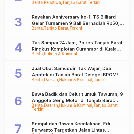
Berita
Peristiwa
Tanjab Barat
Terkini
Sempat Hilang
Rayakan Anniversary ke-1, TS Billiard
Gelar Turnamen 9 Ball Berhadiah Rp50,8
Berita
Tanjab Barat
Terkini
Juta
Tak Sampai 24 Jam, Polres Tanjab Barat
Ringkus Komplotan Curanmor di Kuala
Berita
Hukum & Kriminal
Tungkal
Jual Obat Samcodin Tak Wajar, Dua
Apotek di Tanjab Barat Disegel BPOM!
Berita
Daerah
Hukum & Kriminal
Jambi
Bawa Badik dan Celurit untuk Tawuran, 9
Anggota Geng Motor di Tanjab Barat
Berita
Daerah
Hukum & Kriminal
Tanjab Barat
Diringkus
Terkini
Sempit dan Rawan Kecelakaan, Edi
Purwanto Targetkan Jalan Lintas