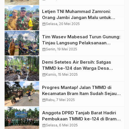
Letjen TNI Muhammad Zamroni:
Orang Jambi Jangan Malu untuk
Bersaing di Tingkat Nasional!
calendar_month
Selasa, 20 Mei 2025
Tim Wasev Mabesad Turun Gunung:
Tinjau Langsung Pelaksanaan
TMMD ke-124 Kodim 0419 Tanjab
calendar_month
Senin, 19 Mei 2025
Demi Setetes Air Bersih: Satgas
TMMD ke-124 dan Warga Desa
Kemuning Terus Berjibaku dengan
calendar_month
Kamis, 15 Mei 2025
Pengeboran
Progres Mantap! Jalan TMMD di
Kecamatan Bram Itam Sudah Sejauh
Ini, Dandim 0419/Tanjab Yakin
calendar_month
Rabu, 7 Mei 2025
Rampung Sebelum Deadline
Anggota DPRD Tanjab Barat Hadiri
Pembukaan TMMD ke-124 di Bram
Itam
calendar_month
Selasa, 6 Mei 2025