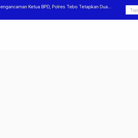
 Polres Tebo Tetapkan Dua
Polres Tebo Ungkap Kasus Pengero
Pengeroyokan di Sumay Ditahan