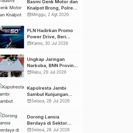
Basmi Genk Motor dan
Semakin Skena
Knalpot Brong, Polres
Tanjab Barat Amankan
calendar_month
Minggu, 2 Agt 2026
Belasan Kendaraan
PLN Hadirkan Promo
Power Drive, Beri
Diskon Tambah Daya
calendar_month
Kamis, 30 Jul 2026
50% di Ajang GIIAS
2026
Ungkap Jaringan
Narkoba, BNN Provinsi
Jambi dan Bea Cukai
calendar_month
Rabu, 29 Jul 2026
Amankan Sembilan
Pelaku beserta 766
Kapolresta Jambi
Butir Ekstasi dan 146
Sambut Kunjungan
Gram Sabu
Ketua dan Pengurus
calendar_month
Selasa, 28 Jul 2026
PWI Kota Jambi
Perkuat Sinergi dan
Dorong Lansia
Kolaborasi
Berdaya di Sektor
Hijau, Pertamina EP
calendar_month
Selasa, 28 Jul 2026