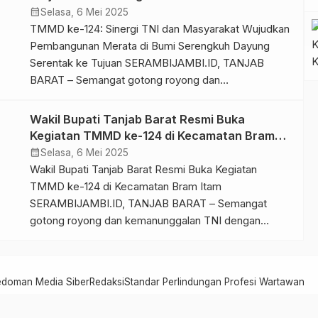
Desa (TMMD) ke-124. Sambutan hangat ini menjadi
Serengkuh Dayung Serentak ke Tujuan
calendar_month
Selasa, 6 Mei 2025
bukti nyata […]
TMMD ke-124: Sinergi TNI dan Masyarakat Wujudkan
Pembangunan Merata di Bumi Serengkuh Dayung
Serentak ke Tujuan SERAMBIJAMBI.ID, TANJAB
BARAT – Semangat gotong royong dan
kemanunggalan TNI bersama rakyat kembali berkobar
dalam pelaksanaan TNI Manunggal Membangun Desa
Wakil Bupati Tanjab Barat Resmi Buka
(TMMD) ke-124 yang digelar oleh Komando Distrik
Kegiatan TMMD ke-124 di Kecamatan Bram
Militer (Kodim) 0419/Tanjab. Kegiatan yang berpusat
Itam
calendar_month
Selasa, 6 Mei 2025
di Desa Bram Itam Kanan, Kecamatan […]
Wakil Bupati Tanjab Barat Resmi Buka Kegiatan
TMMD ke-124 di Kecamatan Bram Itam
SERAMBIJAMBI.ID, TANJAB BARAT – Semangat
gotong royong dan kemanunggalan TNI dengan
rakyat kembali berkobar di Kabupaten Tanjab Barat.
Wakil Bupati Tanjab Barat Dr. H. Katamso SA, SE, ME
secara resmi membuka kegiatan Tentara Manunggal
edoman Media Siber
Redaksi
Standar Perlindungan Profesi Wartawan
Membangun Desa (TMMD) ke-124 yang berlokasi di
Desa […]