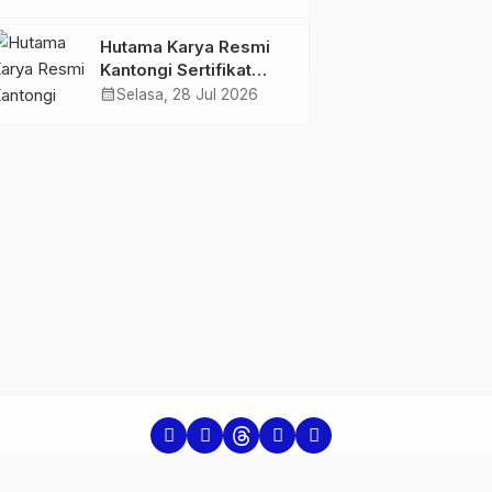
Jambi Gagas
Lansiapreneur Batik
Hutama Karya Resmi
Eco-Print
Kantongi Sertifikat
Persetujuan Laik
calendar_month
Selasa, 28 Jul 2026
Fungsi Struktur
Jembatan Musi V Tol
Palembang–Betung