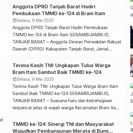
Pengerjaan jalan melalui program TNI Manunggal
Anggota DPRD Tanjab Barat Hadiri
Membangun Desa (TMMD) ke-124 Kodim
Pembukaan TMMD ke-124 di Bram Itam
0419/Tanjab menunjukkan progres yang signifikan dan
calendar_month
Selasa, 6 Mei 2025
menggembirakan. Hingga saat ini, pengerjaan jalan
Anggota DPRD Tanjab Barat Hadiri Pembukaan
penghubung […]
TMMD ke-124 di Bram Itam SERAMBIJAMBI.ID,
TANJAB BARAT – Anggota Dewan Perwakilan Rakyat
Daerah (DPRD) Kabupaten Tanjab Barat, Jamal
Darmawan Sie, SE, MM turut hadir dalam upacara
pembukaan kegiatan TNI Manunggal Membangun
Terima Kasih TNI: Ungkapan Tulus Warga
Desa (TMMD) ke-124 yang diselenggarakan di
Bram Itam Sambut Baik TMMD ke-124
Kecamatan Bram Itam. Acara pembukaan yang
calendar_month
Selasa, 6 Mei 2025
berlangsung pada Selasa (6/5/25) ini […]
Terima Kasih TNI: Ungkapan Tulus Warga Bram Itam
Sambut Baik TMMD ke-124 SERAMBIJAMBI.ID,
TANJAB BARAT – Suasana haru dan kebahagiaan
terpancar jelas di wajah warga Kecamatan Bram Itam,
Kabupaten Tanjab Barat, saat menyambut kedatangan
anggota TNI dari Kodim 0419/Tanjab dalam rangka
TMMD ke-124: Sinergi TNI dan Masyarakat
pelaksanaan program TNI Manunggal Membangun
Wujudkan Pembangunan Merata di Bumi