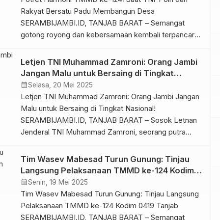
Ujang […]
Rakyat Bersatu Padu Membangun Desa
SERAMBIJAMBI.ID, TANJAB BARAT – Semangat
gotong royong dan kebersamaan kembali terpancar
dalam gelaran TNI Manunggal Membangun Desa
(TMMD) ke-124 Kodim 0419/Tanjab yang kini tengah
Letjen TNI Muhammad Zamroni: Orang Jambi
berjalan. Di lokasi kegiatan, prajurit TNI dan anggota
Jangan Malu untuk Bersaing di Tingkat
Polri bahu-membahu dengan masyarakat setempat,
Nasional!
calendar_month
Selasa, 20 Mei 2025
menciptakan sebuah potret harmoni yang
Letjen TNI Muhammad Zamroni: Orang Jambi Jangan
menginspirasi […]
Malu untuk Bersaing di Tingkat Nasional!
SERAMBIJAMBI.ID, TANJAB BARAT – Sosok Letnan
Jenderal TNI Muhammad Zamroni, seorang putra
daerah Jambi yang kini menduduki posisi strategis di
jajaran TNI Angkatan Darat, baru-baru ini
Tim Wasev Mabesad Turun Gunung: Tinjau
menyampaikan pesan inspiratif bagi generasi muda
Langsung Pelaksanaan TMMD ke-124 Kodim
Jambi. Beliau menekankan pentingnya rasa percaya
0419 Tanjab
calendar_month
Senin, 19 Mei 2025
diri dan keberanian bagi […]
Tim Wasev Mabesad Turun Gunung: Tinjau Langsung
Pelaksanaan TMMD ke-124 Kodim 0419 Tanjab
SERAMBIJAMBI.ID, TANJAB BARAT – Semangat