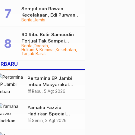
Sempit dan Rawan
Kecelakaan, Edi Purwanto
Berita
Jambi
Targetkan Jalan Lintas
Tungkal-Jambi Mulus di
2028
90 Ribu Butir Samcodin
Terjual Tak Sampai
Berita
Daerah
Setahun, Indra Safari
Hukum & Kriminal
Kesehatan
Desak Audit Menyeluruh
Tanjab Barat
ERBARU
Pertamina EP Jambi
Imbau Masyarakat
Tidak Beraktivitas di
calendar_month
Rabu, 5 Agt 2026
Atas Jalur Pipa Migas
Demi Keselamatan
Yamaha Fazzio
Bersama
Hadirkan Special
Edition Sunset Blue,
calendar_month
Senin, 3 Agt 2026
Tampilkan Nuansa
Retro Summer yang