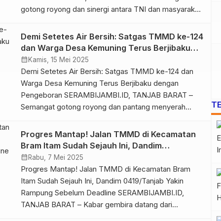
gotong royong dan sinergi antara TNI dan masyarakat
dalam program Tentara Manunggal Membangun Desa
(TMMD) ke-124 Kodim 0419/Tanjab semakin
Demi Setetes Air Bersih: Satgas TMMD ke-124
membara dengan kehadiran Tim Pengawasan dan
dan Warga Desa Kemuning Terus Berjibaku
Evaluasi (Wasev) dari Markas Besar Angkatan Darat
dengan Pengeboran
calendar_month
Kamis, 15 Mei 2025
(Mabesad). Kedatangan tim elit ini […]
Demi Setetes Air Bersih: Satgas TMMD ke-124 dan
Warga Desa Kemuning Terus Berjibaku dengan
Pengeboran SERAMBIJAMBI.ID, TANJAB BARAT –
T
Semangat gotong royong dan pantang menyerah
terus membara di RT 05 Dusun Permata Indah, Desa
Kemuning, Kecamatan Bram Itam. Satuan Tugas
Progres Mantap! Jalan TMMD di Kecamatan
(Satgas) TNI Manunggal Membangun Desa (TMMD)
Bram Itam Sudah Sejauh Ini, Dandim
bersama warga setempat bahu-membahu tanpa lelah
0419/Tanjab Yakin Rampung Sebelum
calendar_month
Rabu, 7 Mei 2025
melakukan pengeboran sumur […]
Deadline
Progres Mantap! Jalan TMMD di Kecamatan Bram
Itam Sudah Sejauh Ini, Dandim 0419/Tanjab Yakin
Rampung Sebelum Deadline SERAMBIJAMBI.ID,
TANJAB BARAT – Kabar gembira datang dari
Kecamatan Bram Itam, Kabupaten Tanjab Barat!.