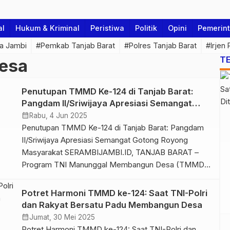
al
Hukum & Kriminal
Peristiwa
Politik
Opini
Pemerin
a Jambi
#Pemkab Tanjab Barat
#Polres Tanjab Barat
#Irjen
T
esa
Penutupan TMMD Ke-124 di Tanjab Barat:
Pangdam II/Sriwijaya Apresiasi Semangat
Gotong Royong Masyarakat
calendar_month
Rabu, 4 Jun 2025
Penutupan TMMD Ke-124 di Tanjab Barat: Pangdam
II/Sriwijaya Apresiasi Semangat Gotong Royong
Masyarakat SERAMBIJAMBI.ID, TANJAB BARAT –
Program TNI Manunggal Membangun Desa (TMMD)
Ke-124 Kodim 0419/Tanjab secara resmi ditutup hari ini
dengan sukses besar, meninggalkan jejak
Potret Harmoni TMMD ke-124: Saat TNI-Polri
pembangunan dan semangat gotong royong yang
dan Rakyat Bersatu Padu Membangun Desa
kuat di tengah masyarakat. Panglima Komando
calendar_month
Jumat, 30 Mei 2025
Daerah Militer (Pangdam) II/Sriwijaya, Mayjen TNI
Potret Harmoni TMMD ke-124: Saat TNI-Polri dan