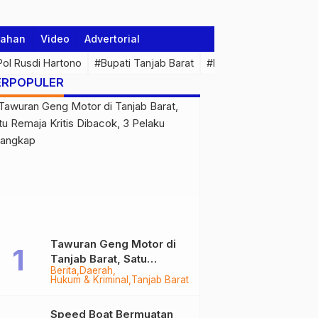
tahan
Video
Advertorial
 Pol Rusdi Hartono
#Bupati Tanjab Barat
#Pemprov Jambi
#Di
ERPOPULER
Tawuran Geng Motor di
Tanjab Barat, Satu
Berita
Daerah
Remaja Kritis Dibacok, 3
Hukum & Kriminal
Tanjab Barat
Pelaku Ditangkap
Speed Boat Bermuatan