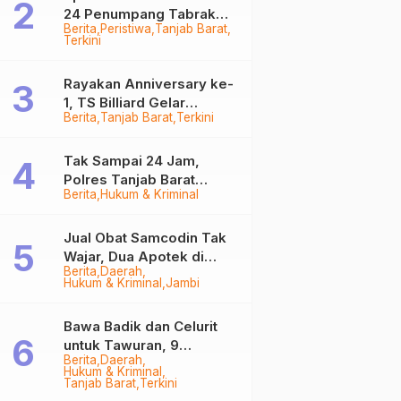
24 Penumpang Tabrak
Berita
Peristiwa
Tanjab Barat
Togok di Kuala Tungkal,
Terkini
Kapten Sempat Hilang
Rayakan Anniversary ke-
1, TS Billiard Gelar
Berita
Tanjab Barat
Terkini
Turnamen 9 Ball
Berhadiah Rp50,8 Juta
Tak Sampai 24 Jam,
Polres Tanjab Barat
Berita
Hukum & Kriminal
Ringkus Komplotan
Curanmor di Kuala
Tungkal
Jual Obat Samcodin Tak
Wajar, Dua Apotek di
Berita
Daerah
Tanjab Barat Disegel
Hukum & Kriminal
Jambi
BPOM!
Bawa Badik dan Celurit
untuk Tawuran, 9
Berita
Daerah
Anggota Geng Motor di
Hukum & Kriminal
Tanjab Barat Diringkus
Tanjab Barat
Terkini