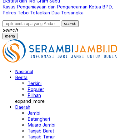
Ekstasi dan 146 Gram Sabu
Kasus Penganiayaan dan Pengancaman Ketua BPD,
Polres Tebo Tetapkan Dua Tersangka
search
search
menu
Nasional
Berita
Terkini
Populer
Pilihan
expand_more
Daerah
Jambi
Batanghari
Muaro Jambi
Tanjab Barat
Tanjab Timur