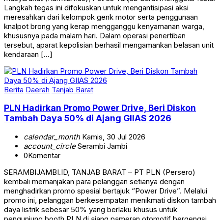
Langkah tegas ini difokuskan untuk mengantisipasi aksi
meresahkan dari kelompok genk motor serta penggunaan
knalpot brong yang kerap mengganggu kenyamanan warga,
khususnya pada malam hari. Dalam operasi penertiban
tersebut, aparat kepolisian berhasil mengamankan belasan unit
kendaraan […]
Berita
Daerah
Tanjab Barat
PLN Hadirkan Promo Power Drive, Beri Diskon
Tambah Daya 50% di Ajang GIIAS 2026
calendar_month
Kamis, 30 Jul 2026
account_circle
Serambi Jambi
0
Komentar
SERAMBIJAMBI.ID, TANJAB BARAT – PT PLN (Persero)
kembali memanjakan para pelanggan setianya dengan
menghadirkan promo spesial bertajuk “Power Drive”. Melalui
promo ini, pelanggan berkesempatan menikmati diskon tambah
daya listrik sebesar 50% yang berlaku khusus untuk
pengunjung booth PLN di ajang pameran otomotif bergengsi,