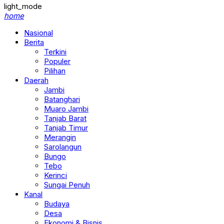
light_mode
home
Nasional
Berita
Terkini
Populer
Pilihan
Daerah
Jambi
Batanghari
Muaro Jambi
Tanjab Barat
Tanjab Timur
Merangin
Sarolangun
Bungo
Tebo
Kerinci
Sungai Penuh
Kanal
Budaya
Desa
Ekonomi & Bisnis