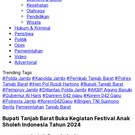
Kesehatan
Olahraga
Pendidikan
Wisata
Hukum & Kriminal
Peristiwa
Politik
Opini
Pemerintahan
Video
Advertorial
Trending Tags
#Polda Jambi
#Kapolda Jambi
#Pemkab Tanjab Barat
#Polres
Tanjab Barat
#Irjen Pol Rusdi Hartono
#Bupati Tanjab Barat
#Pemprov Jambi
#Ditlantas Polda Jambi
#AKBP Agung Basuki
#Gubernur Al Haris
#Danrem 042 gapu
#Korem 042 Gapu
#Polresta Jambi
#Korem042Gapu
#Brigjen TNI Supriono
Berita
Pemerintahan
Tanjab Barat
Bupati Tanjab Barat Buka Kegiatan Festival Anak
Sholeh Indonesia Tahun 2024