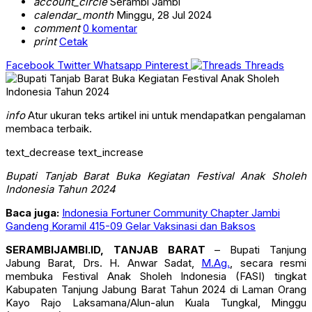
account_circle
Serambi Jambi
calendar_month
Minggu, 28 Jul 2024
comment
0 komentar
print
Cetak
Facebook
Twitter
Whatsapp
Pinterest
Threads
info
Atur ukuran teks artikel ini untuk mendapatkan pengalaman
membaca terbaik.
text_decrease
text_increase
Bupati Tanjab Barat Buka Kegiatan Festival Anak Sholeh
Indonesia Tahun 2024
Baca juga:
Indonesia Fortuner Community Chapter Jambi
Gandeng Koramil 415-09 Gelar Vaksinasi dan Baksos
SERAMBIJAMBI.ID, TANJAB BARAT
– Bupati Tanjung
Jabung Barat, Drs. H. Anwar Sadat,
M.Ag.
, secara resmi
membuka Festival Anak Sholeh Indonesia (FASI) tingkat
Kabupaten Tanjung Jabung Barat Tahun 2024 di Laman Orang
Kayo Rajo Laksamana/Alun-alun Kuala Tungkal, Minggu