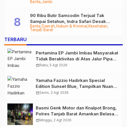
Berita
Jambi
Tungkal-Jambi Mulus di 2028
90 Ribu Butir Samcodin Terjual Tak
Sampai Setahun, Indra Safari Desak
Berita
Daerah
Hukum & Kriminal
Kesehatan
Audit Menyeluruh
Tanjab Barat
TERBARU
Pertamina EP Jambi Imbau Masyarakat
Tidak Beraktivitas di Atas Jalur Pipa
Migas Demi Keselamatan Bersama
calendar_month
Rabu, 5 Agt 2026
Yamaha Fazzio Hadirkan Special
Edition Sunset Blue, Tampilkan Nuansa
Retro Summer yang Semakin Skena
calendar_month
Senin, 3 Agt 2026
Basmi Genk Motor dan Knalpot Brong,
Polres Tanjab Barat Amankan Belasan
Kendaraan
calendar_month
Minggu, 2 Agt 2026