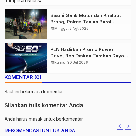
Semakin Skena
Basmi Genk Motor dan Knalpot
Brong, Polres Tanjab Barat
Amankan Belasan Kendaraan
calendar_month
Minggu, 2 Agt 2026
PLN Hadirkan Promo Power
Drive, Beri Diskon Tambah Daya
50% di Ajang GIIAS 2026
calendar_month
Kamis, 30 Jul 2026
KOMENTAR (0)
Saat ini belum ada komentar
Silahkan tulis komentar Anda
Anda harus
masuk
untuk berkomentar.
REKOMENDASI UNTUK ANDA