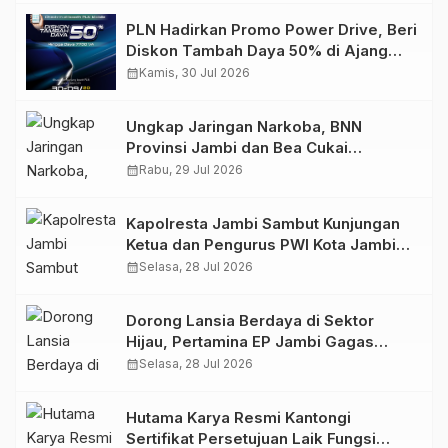
PLN Hadirkan Promo Power Drive, Beri
Diskon Tambah Daya 50% di Ajang
GIIAS 2026
calendar_month
Kamis, 30 Jul 2026
Ungkap Jaringan Narkoba, BNN
Provinsi Jambi dan Bea Cukai
Amankan Sembilan Pelaku beserta
calendar_month
Rabu, 29 Jul 2026
766 Butir Ekstasi dan 146 Gram Sabu
Kapolresta Jambi Sambut Kunjungan
Ketua dan Pengurus PWI Kota Jambi
Perkuat Sinergi dan Kolaborasi
calendar_month
Selasa, 28 Jul 2026
Dorong Lansia Berdaya di Sektor
Hijau, Pertamina EP Jambi Gagas
Lansiapreneur Batik Eco-Print
calendar_month
Selasa, 28 Jul 2026
Hutama Karya Resmi Kantongi
Sertifikat Persetujuan Laik Fungsi