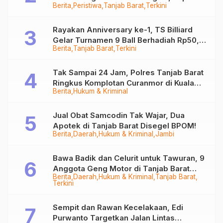
Berita
Peristiwa
Tanjab Barat
Terkini
Sempat Hilang
Rayakan Anniversary ke-1, TS Billiard
Gelar Turnamen 9 Ball Berhadiah Rp50,8
Berita
Tanjab Barat
Terkini
Juta
Tak Sampai 24 Jam, Polres Tanjab Barat
Ringkus Komplotan Curanmor di Kuala
Berita
Hukum & Kriminal
Tungkal
Jual Obat Samcodin Tak Wajar, Dua
Apotek di Tanjab Barat Disegel BPOM!
Berita
Daerah
Hukum & Kriminal
Jambi
Bawa Badik dan Celurit untuk Tawuran, 9
Anggota Geng Motor di Tanjab Barat
Berita
Daerah
Hukum & Kriminal
Tanjab Barat
Diringkus
Terkini
Sempit dan Rawan Kecelakaan, Edi
Purwanto Targetkan Jalan Lintas