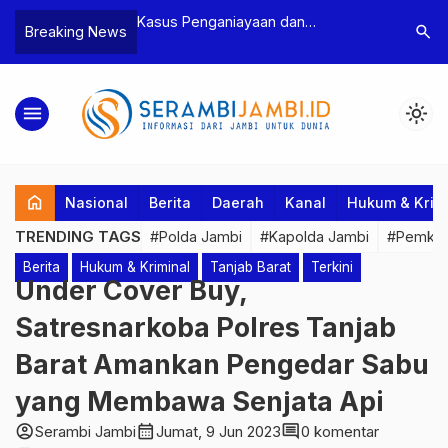
n Narkoba, BNN
Kasus Penganiayaan dan
Polres T
search
Breaking News
dan Bea Cukai
Pengancaman Ketua BPD, Polres
Pengeroy
an Pelaku beserta
Tebo Tetapkan Dua Tersangka
Dua Pela
si dan 146 Gram
Ditahan
menu
light_mode
home
Nasional
Berita
Daerah
Kanal
Hukum & Krim
TRENDING TAGS
#Polda Jambi
#Kapolda Jambi
#Pemkab
Berita
Hukum & Kriminal
Tanjab Barat
Terkini
Under Cover Buy,
Satresnarkoba Polres Tanjab
Barat Amankan Pengedar Sabu
yang Membawa Senjata Api
account_circle
calendar_month
comment
Serambi Jambi
Jumat, 9 Jun 2023
0 komentar