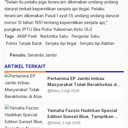
“Selain itu pelaku juga terancam dikenakan undang undang
darurat terkait kepemilikan senjata api ilegal. Pelaku
terancam dikenakan Pasal 1 ayat (1) undang undang darurat
nomor 12 tahun 1951 tentang kepemilikan senjata api,”
pungkas IPTU Eka Putra Yuliesman Koto (SJ)
Tags
AKBP Padli
Narkotika Sabu
Pengedar Sabu
Polres Tanjab Barat
Senjata Api Ilegal
Senjata Api Rakitan
Penulis
: Serambi Jambi
ARTIKEL TERKAIT
Pertamina EP Jambi Imbau
Masyarakat Tidak Beraktivitas di
Atas Jalur Pipa Migas Demi
calendar_month
Rabu, 5 Agt 2026
Keselamatan Bersama
Yamaha Fazzio Hadirkan Special
Edition Sunset Blue, Tampilkan
Nuansa Retro Summer yang
calendar_month
Senin, 3 Agt 2026