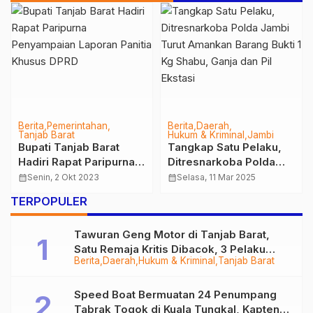
Berita
Pemerintahan
Berita
Daerah
Tanjab Barat
Hukum & Kriminal
Jambi
Bupati Tanjab Barat
Tangkap Satu Pelaku,
Hadiri Rapat Paripurna
Ditresnarkoba Polda
Penyampaian Laporan
Jambi Turut Amankan
calendar_month
Senin, 2 Okt 2023
calendar_month
Selasa, 11 Mar 2025
Panitia Khusus DPRD
Barang Bukti 1 Kg
TERPOPULER
Shabu, Ganja dan Pil
Ekstasi
Tawuran Geng Motor di Tanjab Barat,
Satu Remaja Kritis Dibacok, 3 Pelaku
Berita
Daerah
Hukum & Kriminal
Tanjab Barat
Ditangkap
Speed Boat Bermuatan 24 Penumpang
Tabrak Togok di Kuala Tungkal, Kapten