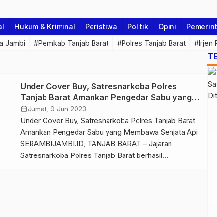
al
Hukum & Kriminal
Peristiwa
Politik
Opini
Pemerin
a Jambi
#Pemkab Tanjab Barat
#Polres Tanjab Barat
#Irjen
T
Under Cover Buy, Satresnarkoba Polres
Tanjab Barat Amankan Pengedar Sabu yang
Membawa Senjata Api
calendar_month
Jumat, 9 Jun 2023
Under Cover Buy, Satresnarkoba Polres Tanjab Barat
Amankan Pengedar Sabu yang Membawa Senjata Api
SERAMBIJAMBI.ID, TANJAB BARAT – Jajaran
Satresnarkoba Polres Tanjab Barat berhasil
mengamankan pengedar narkotika sabu yang
membawa senjata api rakitan dan air softgun di
wilayah Desa Sungai Penoban, Kecamatan Batang
Asam, Kabupaten Tanjab Barat, pada Minggu (4/6/23)
lalu. Pengedar sabu itu adalah […]