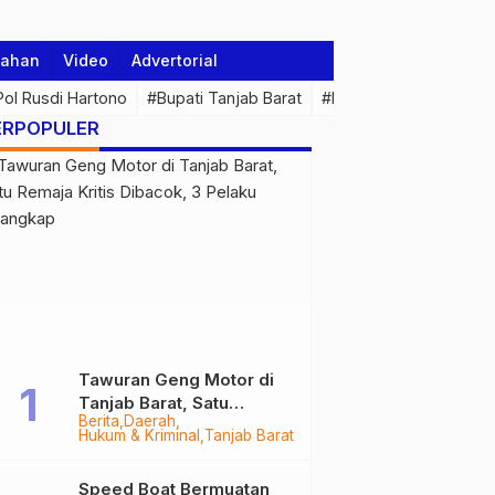
tahan
Video
Advertorial
 Pol Rusdi Hartono
#Bupati Tanjab Barat
#Pemprov Jambi
#Di
ERPOPULER
Tawuran Geng Motor di
Tanjab Barat, Satu
Berita
Daerah
Remaja Kritis Dibacok, 3
Hukum & Kriminal
Tanjab Barat
Pelaku Ditangkap
Speed Boat Bermuatan