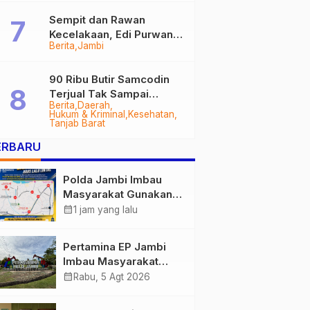
Sempit dan Rawan
Kecelakaan, Edi Purwanto
Berita
Jambi
Targetkan Jalan Lintas
Tungkal-Jambi Mulus di
2028
90 Ribu Butir Samcodin
Terjual Tak Sampai
Berita
Daerah
Setahun, Indra Safari
Hukum & Kriminal
Kesehatan
Desak Audit Menyeluruh
Tanjab Barat
ERBARU
Polda Jambi Imbau
Masyarakat Gunakan
Jalur Alternatif Selama
calendar_month
1 jam yang lalu
Pelaksanaan Presisi
Merdeka Run 2026
Pertamina EP Jambi
Imbau Masyarakat
Tidak Beraktivitas di
calendar_month
Rabu, 5 Agt 2026
Atas Jalur Pipa Migas
Demi Keselamatan