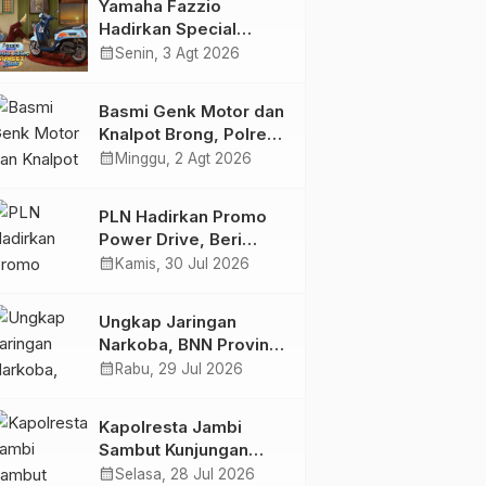
Yamaha Fazzio
Bersama
Hadirkan Special
Edition Sunset Blue,
calendar_month
Senin, 3 Agt 2026
Tampilkan Nuansa
Retro Summer yang
Basmi Genk Motor dan
Semakin Skena
Knalpot Brong, Polres
Tanjab Barat Amankan
calendar_month
Minggu, 2 Agt 2026
Belasan Kendaraan
PLN Hadirkan Promo
Power Drive, Beri
Diskon Tambah Daya
calendar_month
Kamis, 30 Jul 2026
50% di Ajang GIIAS
2026
Ungkap Jaringan
Narkoba, BNN Provinsi
Jambi dan Bea Cukai
calendar_month
Rabu, 29 Jul 2026
Amankan Sembilan
Pelaku beserta 766
Kapolresta Jambi
Butir Ekstasi dan 146
Sambut Kunjungan
Gram Sabu
Ketua dan Pengurus
calendar_month
Selasa, 28 Jul 2026