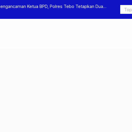
olres Tebo Ungkap Kasus Pengeroyokan dan Penganiayaan, Dua 
engeroyokan di Sumay Ditahan