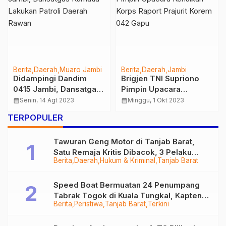
Berita
Daerah
Muaro Jambi
Berita
Daerah
Jambi
Didampingi Dandim
Brigjen TNI Supriono
0415 Jambi, Dansatgas
Pimpin Upacara
Karhutla Lakukan Patroli
Kenaikan Korps Raport
calendar_month
Senin, 14 Agt 2023
calendar_month
Minggu, 1 Okt 2023
Daerah Rawan
Prajurit Korem 042
TERPOPULER
Gapu
Tawuran Geng Motor di Tanjab Barat,
Satu Remaja Kritis Dibacok, 3 Pelaku
Berita
Daerah
Hukum & Kriminal
Tanjab Barat
Ditangkap
Speed Boat Bermuatan 24 Penumpang
Tabrak Togok di Kuala Tungkal, Kapten
Berita
Peristiwa
Tanjab Barat
Terkini
Sempat Hilang