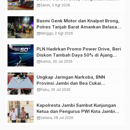
Retro Summer yang Semakin Skena
calendar_month
Senin, 3 Agt 2026
Basmi Genk Motor dan Knalpot Brong,
Polres Tanjab Barat Amankan Belasan
Kendaraan
calendar_month
Minggu, 2 Agt 2026
PLN Hadirkan Promo Power Drive, Beri
Diskon Tambah Daya 50% di Ajang
GIIAS 2026
calendar_month
Kamis, 30 Jul 2026
Ungkap Jaringan Narkoba, BNN
Provinsi Jambi dan Bea Cukai
Amankan Sembilan Pelaku beserta
calendar_month
Rabu, 29 Jul 2026
766 Butir Ekstasi dan 146 Gram Sabu
Kapolresta Jambi Sambut Kunjungan
Ketua dan Pengurus PWI Kota Jambi
Perkuat Sinergi dan Kolaborasi
calendar_month
Selasa, 28 Jul 2026