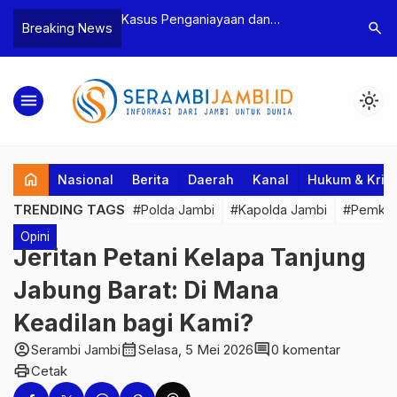
n Narkoba, BNN
Kasus Penganiayaan dan
Polres T
search
Breaking News
dan Bea Cukai
Pengancaman Ketua BPD, Polres
Pengeroy
an Pelaku beserta
Tebo Tetapkan Dua Tersangka
Dua Pela
si dan 146 Gram
Ditahan
menu
light_mode
home
Nasional
Berita
Daerah
Kanal
Hukum & Krim
TRENDING TAGS
#Polda Jambi
#Kapolda Jambi
#Pemkab
Opini
Jeritan Petani Kelapa Tanjung
Jabung Barat: Di Mana
Keadilan bagi Kami?
account_circle
calendar_month
comment
Serambi Jambi
Selasa, 5 Mei 2026
0 komentar
print
Cetak