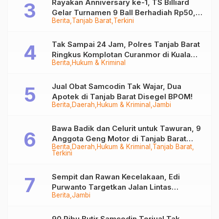
Rayakan Anniversary ke-1, TS Billiard
Gelar Turnamen 9 Ball Berhadiah Rp50,8
Berita
Tanjab Barat
Terkini
Juta
Tak Sampai 24 Jam, Polres Tanjab Barat
Ringkus Komplotan Curanmor di Kuala
Berita
Hukum & Kriminal
Tungkal
Jual Obat Samcodin Tak Wajar, Dua
Apotek di Tanjab Barat Disegel BPOM!
Berita
Daerah
Hukum & Kriminal
Jambi
Bawa Badik dan Celurit untuk Tawuran, 9
Anggota Geng Motor di Tanjab Barat
Berita
Daerah
Hukum & Kriminal
Tanjab Barat
Diringkus
Terkini
Sempit dan Rawan Kecelakaan, Edi
Purwanto Targetkan Jalan Lintas
Berita
Jambi
Tungkal-Jambi Mulus di 2028
90 Ribu Butir Samcodin Terjual Tak