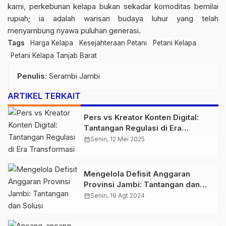
kami, perkebunan kelapa bukan sekadar komoditas bernilai
rupiah; ia adalah warisan budaya luhur yang telah
menyambung nyawa puluhan generasi.
Tags
Harga Kelapa
Kesejahteraan Petani
Petani Kelapa
Petani Kelapa Tanjab Barat
Penulis
: Serambi Jambi
ARTIKEL TERKAIT
Pers vs Kreator Konten Digital:
Tantangan Regulasi di Era
Transformasi Media
calendar_month
Senin, 12 Mei 2025
Mengelola Defisit Anggaran
Provinsi Jambi: Tantangan dan
Solusi
calendar_month
Senin, 19 Agt 2024