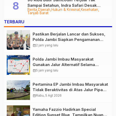
Sampai Setahun, Indra Safari Desak
Berita
Daerah
Hukum & Kriminal
Kesehatan
Audit Menyeluruh
Tanjab Barat
TERBARU
Pastikan Berjalan Lancar dan Sukses,
Polda Jambi Siapkan Pengamanan
Berlapis untuk 8.750 Pelari, 1.848
calendar_month
2 jam yang lalu
Personel Kawal Presisi Merdeka Run
Polda Jambi Imbau Masyarakat
Gunakan Jalur Alternatif Selama
Pelaksanaan Presisi Merdeka Run
calendar_month
5 jam yang lalu
2026
Pertamina EP Jambi Imbau Masyarakat
Tidak Beraktivitas di Atas Jalur Pipa
Migas Demi Keselamatan Bersama
calendar_month
Rabu, 5 Agt 2026
Yamaha Fazzio Hadirkan Special
Edition Sunset Blue, Tampilkan Nuansa