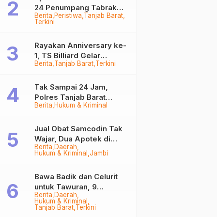
24 Penumpang Tabrak
Berita
Peristiwa
Tanjab Barat
Togok di Kuala Tungkal,
Terkini
Kapten Sempat Hilang
Rayakan Anniversary ke-
1, TS Billiard Gelar
Berita
Tanjab Barat
Terkini
Turnamen 9 Ball
Berhadiah Rp50,8 Juta
Tak Sampai 24 Jam,
Polres Tanjab Barat
Berita
Hukum & Kriminal
Ringkus Komplotan
Curanmor di Kuala
Tungkal
Jual Obat Samcodin Tak
Wajar, Dua Apotek di
Berita
Daerah
Tanjab Barat Disegel
Hukum & Kriminal
Jambi
BPOM!
Bawa Badik dan Celurit
untuk Tawuran, 9
Berita
Daerah
Anggota Geng Motor di
Hukum & Kriminal
Tanjab Barat Diringkus
Tanjab Barat
Terkini