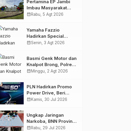
Pertamina EP Jambi
Imbau Masyarakat
Tidak Beraktivitas di
calendar_month
Rabu, 5 Agt 2026
Atas Jalur Pipa Migas
Demi Keselamatan
Yamaha Fazzio
Bersama
Hadirkan Special
Edition Sunset Blue,
calendar_month
Senin, 3 Agt 2026
Tampilkan Nuansa
Retro Summer yang
Basmi Genk Motor dan
Semakin Skena
Knalpot Brong, Polres
Tanjab Barat Amankan
calendar_month
Minggu, 2 Agt 2026
Belasan Kendaraan
PLN Hadirkan Promo
Power Drive, Beri
Diskon Tambah Daya
calendar_month
Kamis, 30 Jul 2026
50% di Ajang GIIAS
2026
Ungkap Jaringan
Narkoba, BNN Provinsi
Jambi dan Bea Cukai
calendar_month
Rabu, 29 Jul 2026