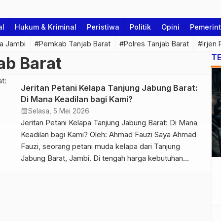
al
Hukum & Kriminal
Peristiwa
Politik
Opini
Pemerin
a Jambi
#Pemkab Tanjab Barat
#Polres Tanjab Barat
#Irjen
T
ab Barat
Jeritan Petani Kelapa Tanjung Jabung Barat:
Di Mana Keadilan bagi Kami?
calendar_month
Selasa, 5 Mei 2026
Jeritan Petani Kelapa Tanjung Jabung Barat: Di Mana
Keadilan bagi Kami? Oleh: Ahmad Fauzi Saya Ahmad
Fauzi, seorang petani muda kelapa dari Tanjung
Jabung Barat, Jambi. Di tengah harga kebutuhan
pokok yang terus melambung—beras, minyak goreng,
biaya pendidikan, hingga kebutuhan rumah tangga—
kami, para petani kelapa, justru menghadapi
kenyataan yang menyesakkan: harga kelapa anjlok
tanpa kejelasan. […]