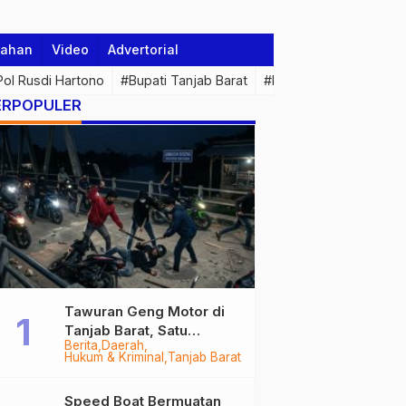
tahan
Video
Advertorial
 Pol Rusdi Hartono
#Bupati Tanjab Barat
#Pemprov Jambi
#Di
ERPOPULER
Tawuran Geng Motor di
Tanjab Barat, Satu
Berita
Daerah
Remaja Kritis Dibacok, 3
Hukum & Kriminal
Tanjab Barat
Pelaku Ditangkap
Speed Boat Bermuatan