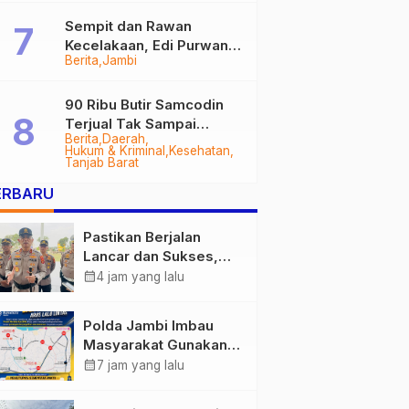
Sempit dan Rawan
Kecelakaan, Edi Purwanto
Berita
Jambi
Targetkan Jalan Lintas
Tungkal-Jambi Mulus di
2028
90 Ribu Butir Samcodin
Terjual Tak Sampai
Berita
Daerah
Setahun, Indra Safari
Hukum & Kriminal
Kesehatan
Desak Audit Menyeluruh
Tanjab Barat
ERBARU
Pastikan Berjalan
Lancar dan Sukses,
Polda Jambi Siapkan
calendar_month
4 jam yang lalu
Pengamanan Berlapis
untuk 8.750 Pelari,
Polda Jambi Imbau
1.848 Personel Kawal
Masyarakat Gunakan
Presisi Merdeka Run
Jalur Alternatif Selama
calendar_month
7 jam yang lalu
Pelaksanaan Presisi
Merdeka Run 2026