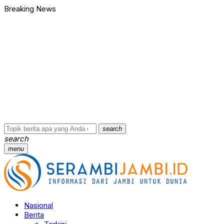
Breaking News
Bawa Badik dan Celurit untuk Tawuran, 9 Anggota Geng Motor di
90 Ribu Butir Samcodin Terjual Tak Sampai Setahun, Indra Safar
Ungkap Jaringan Narkoba, BNN Provinsi Jambi dan Bea Cukai Am
Kasus Penganiayaan dan Pengancaman Ketua BPD, Polres Tebo
Polres Tebo Ungkap Kasus Pengeroyokan dan Penganiayaan, D
Terkait Dugaan Keterlibatan Okum Pejabat dalam Kasus Narkoti
Bawa Badik dan Celurit untuk Tawuran, 9 Anggota Geng Motor di
90 Ribu Butir Samcodin Terjual Tak Sampai Setahun, Indra Safar
Ungkap Jaringan Narkoba, BNN Provinsi Jambi dan Bea Cukai Am
Kasus Penganiayaan dan Pengancaman Ketua BPD, Polres Tebo
…
search
search
menu
Nasional