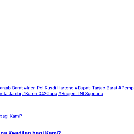
anjab Barat
#Irjen Pol Rusdi Hartono
#Bupati Tanjab Barat
#Pempr
esta Jambi
#Korem042Gapu
#Brigjen TNI Supriono