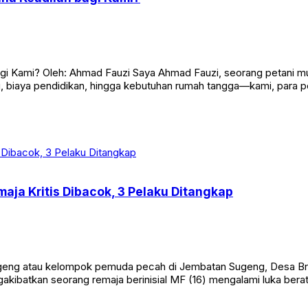
ana Keadilan bagi Kami?
agi Kami? Oleh: Ahmad Fauzi Saya Ahmad Fauzi, seorang petani mu
biaya pendidikan, hingga kebutuhan rumah tangga—kami, para pe
aja Kritis Dibacok, 3 Pelaku Ditangkap
eng atau kelompok pemuda pecah di Jembatan Sugeng, Desa Br
ngakibatkan seorang remaja berinisial MF (16) mengalami luka bera