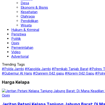
Budaya
Desa
Ekonomi & Bisnis
Kesehatan
Olahraga
Pendidikan
Wisata
Hukum & Kriminal
Peristiwa
Politik
Opini
Pemerintahan
Video
Advertorial
Trending Tags
#Polda Jambi
#Kapolda Jambi
#Pemkab Tanjab Barat
#Polres T
#Gubernur Al Haris
#Danrem 042 gapu
#Korem 042 Gapu
#Polr
Harga Kelapa
Opini