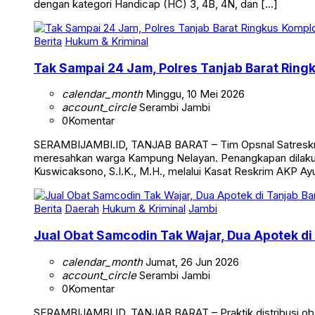
Kompetisi yang dijadwalkan berlangsung pada 14-17 Mei 20
dengan kategori Handicap (HC) 3, 4B, 4N, dan […]
Berita
Hukum & Kriminal
Tak Sampai 24 Jam, Polres Tanjab Barat Ring
calendar_month
Minggu, 10 Mei 2026
account_circle
Serambi Jambi
0
Komentar
SERAMBIJAMBI.ID, TANJAB BARAT – Tim Opsnal Satreskrim 
meresahkan warga Kampung Nelayan. Penangkapan dilakuka
Kuswicaksono, S.I.K., M.H., melalui Kasat Reskrim AKP Ayub
Berita
Daerah
Hukum & Kriminal
Jambi
Jual Obat Samcodin Tak Wajar, Dua Apotek di
calendar_month
Jumat, 26 Jun 2026
account_circle
Serambi Jambi
0
Komentar