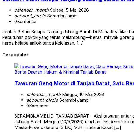
Jeritan Petani Kelapa Tanjung Jabung Barat: Di M
calendar_month
Selasa, 5 Mei 2026
account_circle
Serambi Jambi
0
Komentar
Jeritan Petani Kelapa Tanjung Jabung Barat: Di Mana Keadilan b
kebutuhan pokok yang terus melambung—beras, minyak goreng, 
harga kelapa anjlok tanpa kejelasan. […]
Terpopuler
Berita
Daerah
Hukum & Kriminal
Tanjab Barat
Tawuran Geng Motor di Tanjab Barat, Satu Rem
calendar_month
Minggu, 10 Mei 2026
account_circle
Serambi Jambi
0
Komentar
SERAMBIJAMBI.ID, TANJAB BARAT – Aksi tawuran antar g
Jabung Barat, Minggu (10/5/2026) dini hari. Insiden ini me
Maulia Kuswicaksono, S.I.K., M.H., melalui Kasat […]