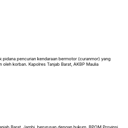
Turnamen ini ditujukan bagi para pecinta olahraga bola sodok
k pidana pencurian kendaraan bermotor (curanmor) yang
 oleh korban. Kapolres Tanjab Barat, AKBP Maulia