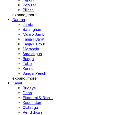
Berita
Terkini
Populer
Pilihan
expand_more
Daerah
Jambi
Batanghari
Muaro Jambi
Tanjab Barat
Tanjab Timur
Merangin
Sarolangun
Bungo
Tebo
Kerinci
Sungai Penuh
expand_more
Kanal
Budaya
Desa
Ekonomi & Bisnis
Kesehatan
Olahraga