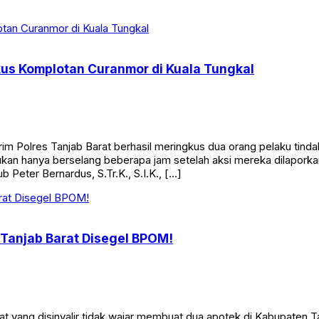
26 ini menawarkan total hadiah fantastis mencapai Rp50.800.000. 
kus Komplotan Curanmor di Kuala Tungkal
Polres Tanjab Barat berhasil meringkus dua orang pelaku tinda
n hanya berselang beberapa jam setelah aksi mereka dilaporkan
 Peter Bernardus, S.Tr.K., S.I.K., […]
 Tanjab Barat Disegel BPOM!