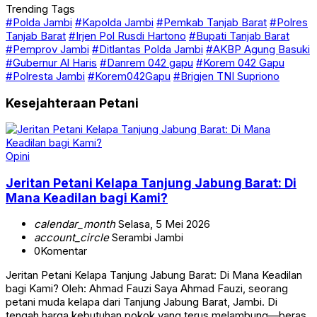
Trending Tags
#Polda Jambi
#Kapolda Jambi
#Pemkab Tanjab Barat
#Polres
Tanjab Barat
#Irjen Pol Rusdi Hartono
#Bupati Tanjab Barat
#Pemprov Jambi
#Ditlantas Polda Jambi
#AKBP Agung Basuki
#Gubernur Al Haris
#Danrem 042 gapu
#Korem 042 Gapu
#Polresta Jambi
#Korem042Gapu
#Brigjen TNI Supriono
Kesejahteraan Petani
Opini
Jeritan Petani Kelapa Tanjung Jabung Barat: Di
Mana Keadilan bagi Kami?
calendar_month
Selasa, 5 Mei 2026
account_circle
Serambi Jambi
0
Komentar
Jeritan Petani Kelapa Tanjung Jabung Barat: Di Mana Keadilan
bagi Kami? Oleh: Ahmad Fauzi Saya Ahmad Fauzi, seorang
petani muda kelapa dari Tanjung Jabung Barat, Jambi. Di
tengah harga kebutuhan pokok yang terus melambung—beras,