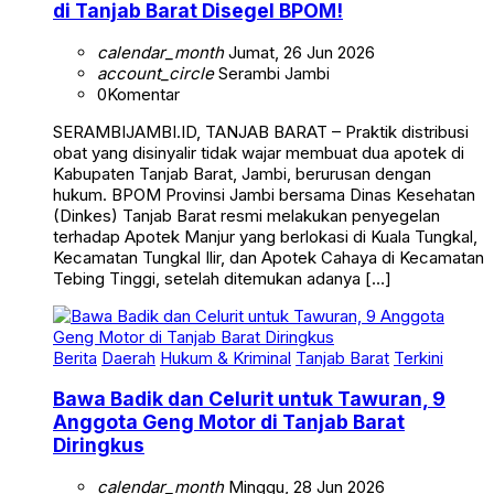
di Tanjab Barat Disegel BPOM!
calendar_month
Jumat, 26 Jun 2026
account_circle
Serambi Jambi
0
Komentar
SERAMBIJAMBI.ID, TANJAB BARAT – Praktik distribusi
obat yang disinyalir tidak wajar membuat dua apotek di
Kabupaten Tanjab Barat, Jambi, berurusan dengan
hukum. BPOM Provinsi Jambi bersama Dinas Kesehatan
(Dinkes) Tanjab Barat resmi melakukan penyegelan
terhadap Apotek Manjur yang berlokasi di Kuala Tungkal,
Kecamatan Tungkal Ilir, dan Apotek Cahaya di Kecamatan
Tebing Tinggi, setelah ditemukan adanya […]
Berita
Daerah
Hukum & Kriminal
Tanjab Barat
Terkini
Bawa Badik dan Celurit untuk Tawuran, 9
Anggota Geng Motor di Tanjab Barat
Diringkus
calendar_month
Minggu, 28 Jun 2026