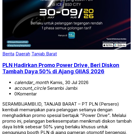
Berita
Daerah
Tanjab Barat
PLN Hadirkan Promo Power Drive, Beri Diskon
Tambah Daya 50% di Ajang GIIAS 2026
calendar_month
Kamis, 30 Jul 2026
account_circle
Serambi Jambi
0
Komentar
SERAMBIJAMBI.ID, TANJAB BARAT – PT PLN (Persero)
kembali memanjakan para pelanggan setianya dengan
menghadirkan promo spesial bertajuk “Power Drive”. Melalui
promo ini, pelanggan berkesempatan menikmati diskon tambah
daya listrik sebesar 50% yang berlaku khusus untuk
pengunjung booth PLN di ajang pameran otomotif bergengsi,