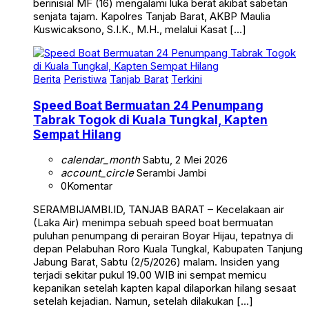
berinisial MF (16) mengalami luka berat akibat sabetan
senjata tajam. Kapolres Tanjab Barat, AKBP Maulia
Kuswicaksono, S.I.K., M.H., melalui Kasat […]
Berita
Peristiwa
Tanjab Barat
Terkini
Speed Boat Bermuatan 24 Penumpang
Tabrak Togok di Kuala Tungkal, Kapten
Sempat Hilang
calendar_month
Sabtu, 2 Mei 2026
account_circle
Serambi Jambi
0
Komentar
SERAMBIJAMBI.ID, TANJAB BARAT – Kecelakaan air
(Laka Air) menimpa sebuah speed boat bermuatan
puluhan penumpang di perairan Boyar Hijau, tepatnya di
depan Pelabuhan Roro Kuala Tungkal, Kabupaten Tanjung
Jabung Barat, Sabtu (2/5/2026) malam. Insiden yang
terjadi sekitar pukul 19.00 WIB ini sempat memicu
kepanikan setelah kapten kapal dilaporkan hilang sesaat
setelah kejadian. Namun, setelah dilakukan […]