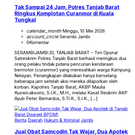
Tak Sampai 24 Jam, Polres Tanjab Barat
Ringkus Komplotan Curanmor di Kuala
Tungkal
calendar_month
Minggu, 10 Mei 2026
account_circle
Serambi Jambi
0
Komentar
SERAMBIJAMBI.ID, TANJAB BARAT – Tim Opsnal
Satreskrim Polres Tanjab Barat berhasil meringkus dua
orang pelaku tindak pidana pencurian kendaraan
bermotor (curanmor) yang meresahkan warga Kampung
Nelayan. Penangkapan dilakukan hanya berselang
beberapa jam setelah aksi mereka dilaporkan oleh
korban. Kapolres Tanjab Barat, AKBP Maulia
Kuswicaksono, S.I.K., M.H., melalui Kasat Reskrim AKP
Ayub Peter Bernardus, S.Tr.K., S.I.K., […]
Berita
Daerah
Hukum & Kriminal
Jambi
Jual Obat Samcodin Tak Wajar, Dua Apotek