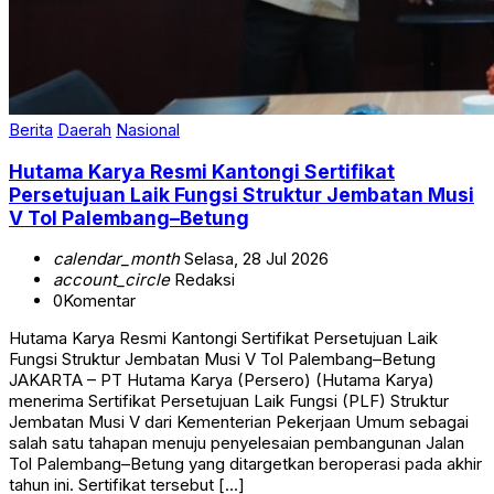
Berita
Daerah
Nasional
Hutama Karya Resmi Kantongi Sertifikat
Persetujuan Laik Fungsi Struktur Jembatan Musi
V Tol Palembang–Betung
calendar_month
Selasa, 28 Jul 2026
account_circle
Redaksi
0
Komentar
Hutama Karya Resmi Kantongi Sertifikat Persetujuan Laik
Fungsi Struktur Jembatan Musi V Tol Palembang–Betung
JAKARTA – PT Hutama Karya (Persero) (Hutama Karya)
menerima Sertifikat Persetujuan Laik Fungsi (PLF) Struktur
Jembatan Musi V dari Kementerian Pekerjaan Umum sebagai
salah satu tahapan menuju penyelesaian pembangunan Jalan
Tol Palembang–Betung yang ditargetkan beroperasi pada akhir
tahun ini. Sertifikat tersebut […]