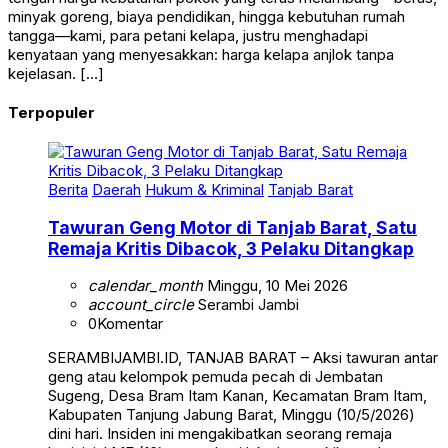
minyak goreng, biaya pendidikan, hingga kebutuhan rumah
tangga—kami, para petani kelapa, justru menghadapi
kenyataan yang menyesakkan: harga kelapa anjlok tanpa
kejelasan. […]
Terpopuler
Berita
Daerah
Hukum & Kriminal
Tanjab Barat
Tawuran Geng Motor di Tanjab Barat, Satu
Remaja Kritis Dibacok, 3 Pelaku Ditangkap
calendar_month
Minggu, 10 Mei 2026
account_circle
Serambi Jambi
0
Komentar
SERAMBIJAMBI.ID, TANJAB BARAT – Aksi tawuran antar
geng atau kelompok pemuda pecah di Jembatan
Sugeng, Desa Bram Itam Kanan, Kecamatan Bram Itam,
Kabupaten Tanjung Jabung Barat, Minggu (10/5/2026)
dini hari. Insiden ini mengakibatkan seorang remaja