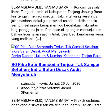
SERAMBIJAMBI.ID, TANJAB BARAT – Kondisi ruas jalan
lintas Tungkal-Jambi di Kabupaten Tanjung Jabung Barat
kini tengah menjadi sorotan. Jalur vital yang berstatus
jalan nasional sekaligus provinsi tersebut dinilai terlalu
sempit, sehingga kerap memicu kecelakaan lalu lintas
bagi pengguna jalan. Pantauan di lapangan menunjukkan
bahwa lebar jalan saat ini tidak ideal bagi kendaraan besar
yang melintas. […]
Berita
Daerah
Hukum & Kriminal
Kesehatan
Tanjab Barat
90 Ribu Butir Samcodin Terjual Tak Sampai
Setahun, Indra Safari Desak Audit
Menyeluruh
calendar_month
Jumat, 26 Jun 2026
account_circle
Serambi Jambi
0
Komentar
SERAMBIJAMBI.ID, TANJAB BARAT – Praktik distribusi
obat yang disinyalir tak wajar di Kabupaten Tanjab Barat