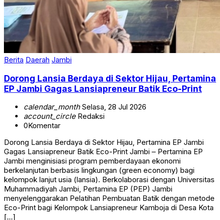
Berita
Daerah
Jambi
Dorong Lansia Berdaya di Sektor Hijau, Pertamina
EP Jambi Gagas Lansiapreneur Batik Eco-Print
calendar_month
Selasa, 28 Jul 2026
account_circle
Redaksi
0
Komentar
Dorong Lansia Berdaya di Sektor Hijau, Pertamina EP Jambi
Gagas Lansiapreneur Batik Eco-Print Jambi – Pertamina EP
Jambi menginisiasi program pemberdayaan ekonomi
berkelanjutan berbasis lingkungan (green economy) bagi
kelompok lanjut usia (lansia). Berkolaborasi dengan Universitas
Muhammadiyah Jambi, Pertamina EP (PEP) Jambi
menyelenggarakan Pelatihan Pembuatan Batik dengan metode
Eco-Print bagi Kelompok Lansiapreneur Kamboja di Desa Kota
[…]