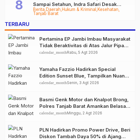
Sampai Setahun, Indra Safari Desak
Berita
Daerah
Hukum & Kriminal
Kesehatan
Audit Menyeluruh
Tanjab Barat
TERBARU
Pertamina EP Jambi Imbau Masyarakat
Tidak Beraktivitas di Atas Jalur Pipa
Migas Demi Keselamatan Bersama
calendar_month
Rabu, 5 Agt 2026
Yamaha Fazzio Hadirkan Special
Edition Sunset Blue, Tampilkan Nuansa
Retro Summer yang Semakin Skena
calendar_month
Senin, 3 Agt 2026
Basmi Genk Motor dan Knalpot Brong,
Polres Tanjab Barat Amankan Belasan
Kendaraan
calendar_month
Minggu, 2 Agt 2026
PLN Hadirkan Promo Power Drive, Beri
Diskon Tambah Daya 50% di Ajang