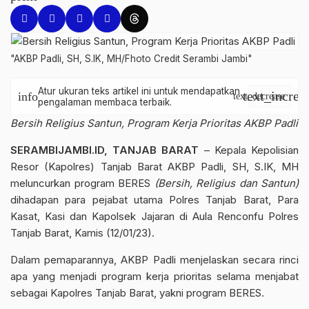
"AKBP Padli, SH, S.IK, MH/Fhoto Credit Serambi Jambi"
Atur ukuran teks artikel ini untuk mendapatkan
text_increa
info
text_decrease
pengalaman membaca terbaik.
Bersih Religius Santun, Program Kerja Prioritas AKBP Padli
SERAMBIJAMBI.ID, TANJAB BARAT
– Kepala Kepolisian
Resor (Kapolres) Tanjab Barat
AKBP Padli
, SH, S.IK, MH
meluncurkan program
BERES
(Bersih, Religius dan Santun)
dihadapan para pejabat utama
Polres Tanjab Barat
, Para
Kasat, Kasi dan Kapolsek Jajaran di Aula Renconfu Polres
Tanjab Barat, Kamis (12/01/23).
Dalam pemaparannya,
AKBP Padli
menjelaskan secara rinci
apa yang menjadi program kerja prioritas selama menjabat
sebagai Kapolres Tanjab Barat, yakni program
BERES
.