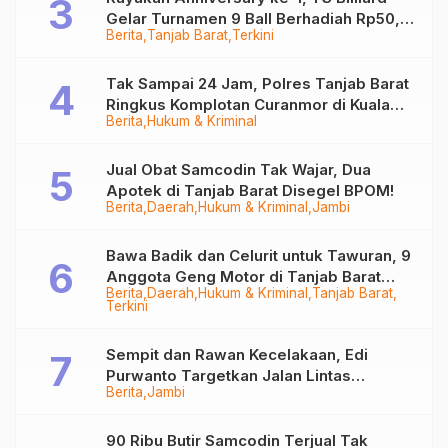
Gelar Turnamen 9 Ball Berhadiah Rp50,8
Berita
Tanjab Barat
Terkini
Juta
Tak Sampai 24 Jam, Polres Tanjab Barat
Ringkus Komplotan Curanmor di Kuala
Berita
Hukum & Kriminal
Tungkal
Jual Obat Samcodin Tak Wajar, Dua
Apotek di Tanjab Barat Disegel BPOM!
Berita
Daerah
Hukum & Kriminal
Jambi
Bawa Badik dan Celurit untuk Tawuran, 9
Anggota Geng Motor di Tanjab Barat
Berita
Daerah
Hukum & Kriminal
Tanjab Barat
Diringkus
Terkini
Sempit dan Rawan Kecelakaan, Edi
Purwanto Targetkan Jalan Lintas
Berita
Jambi
Tungkal-Jambi Mulus di 2028
90 Ribu Butir Samcodin Terjual Tak