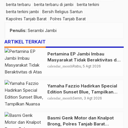
berita terbaru
berita terbaru di jambi
berita terkini
berita terkini jambi
Bersih Religius Santun
Kapolres Tanjab Barat
Polres Tanjab Barat
Penulis
: Serambi Jambi
ARTIKEL TERKAIT
Pertamina EP Jambi Imbau
Masyarakat Tidak Beraktivitas di
Atas Jalur Pipa Migas Demi
calendar_month
Rabu, 5 Agt 2026
Keselamatan Bersama
Yamaha Fazzio Hadirkan Special
Edition Sunset Blue, Tampilkan
Nuansa Retro Summer yang
calendar_month
Senin, 3 Agt 2026
Semakin Skena
Basmi Genk Motor dan Knalpot
Brong, Polres Tanjab Barat