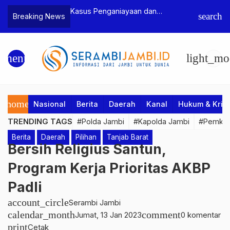
enganiayaan dan
Polres Tebo Ungkap Kasus
Te
search
Breaking News
man Ketua BPD, Polres
Pengeroyokan dan Penganiayaan,
Pe
tapkan Dua Tersangka
Dua Pelaku Pengeroyokan di Sumay
Ka
Ditahan
Pe
menu
light_mo
home
Nasional
Berita
Daerah
Kanal
Hukum & Krim
TRENDING TAGS
#Polda Jambi
#Kapolda Jambi
#Pemkab
Berita
Daerah
Pilihan
Tanjab Barat
Bersih Religius Santun,
Program Kerja Prioritas AKBP
Padli
account_circle
Serambi Jambi
calendar_month
comment
Jumat, 13 Jan 2023
0 komentar
print
Cetak