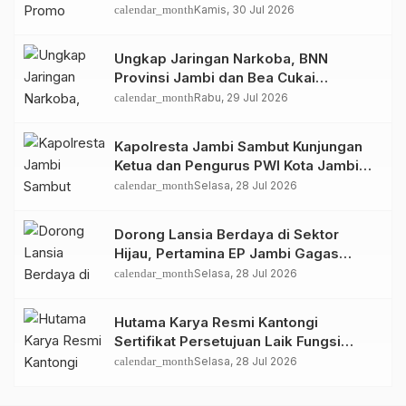
GIIAS 2026
calendar_month
Kamis, 30 Jul 2026
Ungkap Jaringan Narkoba, BNN
Provinsi Jambi dan Bea Cukai
Amankan Sembilan Pelaku beserta
calendar_month
Rabu, 29 Jul 2026
766 Butir Ekstasi dan 146 Gram Sabu
Kapolresta Jambi Sambut Kunjungan
Ketua dan Pengurus PWI Kota Jambi
Perkuat Sinergi dan Kolaborasi
calendar_month
Selasa, 28 Jul 2026
Dorong Lansia Berdaya di Sektor
Hijau, Pertamina EP Jambi Gagas
Lansiapreneur Batik Eco-Print
calendar_month
Selasa, 28 Jul 2026
Hutama Karya Resmi Kantongi
Sertifikat Persetujuan Laik Fungsi
Struktur Jembatan Musi V Tol
calendar_month
Selasa, 28 Jul 2026
Palembang–Betung