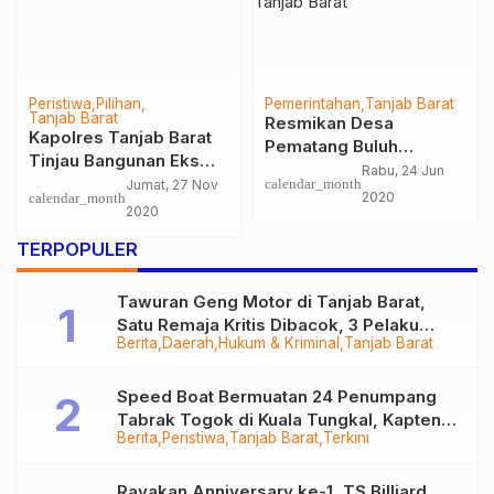
Peristiwa
Pilihan
Pemerintahan
Tanjab Barat
Tanjab Barat
Resmikan Desa
Kapolres Tanjab Barat
Pematang Buluh
Tinjau Bangunan Eks
sebagai Kampung
Rabu, 24 Jun
Pasar Kuatik yang
calendar_month
Jumat, 27 Nov
Ampuh, Ini Harapan
2020
calendar_month
Roboh
2020
Bupati Tanjab Barat
TERPOPULER
Tawuran Geng Motor di Tanjab Barat,
Satu Remaja Kritis Dibacok, 3 Pelaku
Berita
Daerah
Hukum & Kriminal
Tanjab Barat
Ditangkap
Speed Boat Bermuatan 24 Penumpang
Tabrak Togok di Kuala Tungkal, Kapten
Berita
Peristiwa
Tanjab Barat
Terkini
Sempat Hilang
Rayakan Anniversary ke-1, TS Billiard