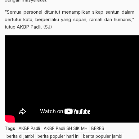
“Semua personel dituntut menampilkan sikap santun dalam
bertutur kata, berperilaku yang sopan, ramah dan humanis,”
tutup AKBP Padli. (SJ)
Tags
AKBP Padli
AKBP Padli SH SIK MH
BERES
berita di jambi
berita populer hari ini
berita populer jambi