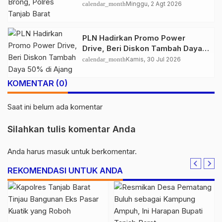
Amankan Belasan Kendaraan
calendar_month
Minggu, 2 Agt 2026
PLN Hadirkan Promo Power
Drive, Beri Diskon Tambah Daya
50% di Ajang GIIAS 2026
calendar_month
Kamis, 30 Jul 2026
KOMENTAR (0)
Saat ini belum ada komentar
Silahkan tulis komentar Anda
Anda harus
masuk
untuk berkomentar.
REKOMENDASI UNTUK ANDA