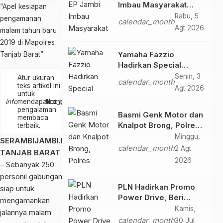
Imbau Masyarakat
“Apel kesiapan
Tidak Beraktivitas di
Rabu, 5
pengamanan
calendar_month
Atas Jalur Pipa Migas
Agt 2026
malam tahun baru
Demi Keselamatan
2019 di Mapolres
Bersama
Yamaha Fazzio
Tanjab Barat”
Hadirkan Special
Edition Sunset Blue,
Senin, 3
Atur ukuran
calendar_month
Tampilkan Nuansa
teks artikel ini
Agt 2026
untuk
Retro Summer yang
text_increase
info
mendapatkan
text_decrease
Semakin Skena
pengalaman
Basmi Genk Motor dan
membaca
Knalpot Brong, Polres
terbaik.
Tanjab Barat Amankan
Minggu,
SERAMBIJAMBI.ID,
Belasan Kendaraan
calendar_month
2 Agt
TANJAB BARAT
2026
– Sebanyak 250
personil gabungan
PLN Hadirkan Promo
siap untuk
Power Drive, Beri
mengamankan
Diskon Tambah Daya
Kamis,
jalannya malam
50% di Ajang GIIAS
calendar_month
30 Jul