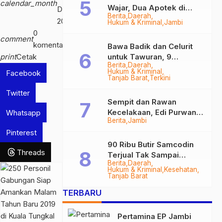
calendar_month
Wajar, Dua Apotek di
Des
Berita
Daerah
Tanjab Barat Disegel
2018
Hukum & Kriminal
Jambi
BPOM!
0
comment
komentar
Bawa Badik dan Celurit
print
Cetak
untuk Tawuran, 9
Berita
Daerah
Anggota Geng Motor di
Hukum & Kriminal
Facebook
Tanjab Barat Diringkus
Tanjab Barat
Terkini
Twitter
Sempit dan Rawan
Kecelakaan, Edi Purwanto
Whatsapp
Berita
Jambi
Targetkan Jalan Lintas
Pinterest
Tungkal-Jambi Mulus di
2028
90 Ribu Butir Samcodin
Threads
Terjual Tak Sampai
Berita
Daerah
Setahun, Indra Safari
Hukum & Kriminal
Kesehatan
Desak Audit Menyeluruh
Tanjab Barat
TERBARU
Pertamina EP Jambi