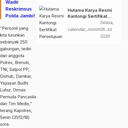
Wadir
Reskrimsus
Hutama Karya Resmi
Polda Jambi!
Kantongi Sertifikat
Persetujuan Laik
Selasa,
“Personil yang
Fungsi Struktur
calendar_month
28 Jul
Jembatan Musi V Tol
kita turunkan
2026
Palembang–Betung
sebanyak 250
gabungan, tediri
dari anggota
Polres, Brimob,
TNI, Satpol PP,
Dishub, Damkar,
Yayasan Budhi
Luhur, Ormas
Pemuda Pancasila
dan Tim Medis,”
terang Kapolres,
Senin (31/12/18)
sore.