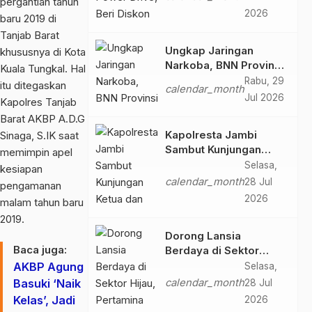
pergantian tahun
2026
2026
baru 2019 di
Tanjab Barat
Ungkap Jaringan
khususnya di Kota
Narkoba, BNN Provinsi
Kuala Tungkal. Hal
Jambi dan Bea Cukai
Rabu, 29
itu ditegaskan
calendar_month
Amankan Sembilan
Jul 2026
Kapolres Tanjab
Pelaku beserta 766
Barat AKBP A.D.G
Butir Ekstasi dan 146
Kapolresta Jambi
Sinaga, S.IK saat
Gram Sabu
Sambut Kunjungan
memimpin apel
Ketua dan Pengurus
Selasa,
kesiapan
PWI Kota Jambi
calendar_month
28 Jul
pengamanan
Perkuat Sinergi dan
2026
malam tahun baru
Kolaborasi
2019.
Dorong Lansia
Baca juga:
Berdaya di Sektor
Hijau, Pertamina EP
AKBP Agung
Selasa,
Jambi Gagas
Basuki ‘Naik
calendar_month
28 Jul
Lansiapreneur Batik
Kelas’, Jadi
2026
Eco-Print