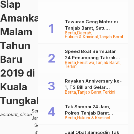
Siap
Gram
Gram
Sabu
Sabu
Amankan
Tawuran Geng Motor di
Tanjab Barat, Satu
Malam
Berita
Daerah
Remaja Kritis Dibacok, 3
Hukum & Kriminal
Tanjab Barat
Pelaku Ditangkap
Tahun
Speed Boat Bermuatan
Baru
24 Penumpang Tabrak
Berita
Peristiwa
Tanjab Barat
Togok di Kuala Tungkal,
Terkini
2019 di
Kapten Sempat Hilang
Rayakan Anniversary ke-
Kuala
1, TS Billiard Gelar
Berita
Tanjab Barat
Terkini
Turnamen 9 Ball
Tungkal
Berhadiah Rp50,8 Juta
Tak Sampai 24 Jam,
Serambi
Polres Tanjab Barat
account_circle
Jambi
Berita
Hukum & Kriminal
Ringkus Komplotan
Senin,
Curanmor di Kuala
Tungkal
31
Jual Obat Samcodin Tak