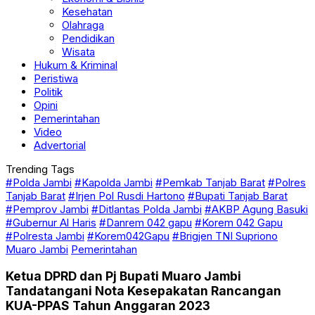
Kesehatan
Olahraga
Pendidikan
Wisata
Hukum & Kriminal
Peristiwa
Politik
Opini
Pemerintahan
Video
Advertorial
Trending Tags
#Polda Jambi
#Kapolda Jambi
#Pemkab Tanjab Barat
#Polres
Tanjab Barat
#Irjen Pol Rusdi Hartono
#Bupati Tanjab Barat
#Pemprov Jambi
#Ditlantas Polda Jambi
#AKBP Agung Basuki
#Gubernur Al Haris
#Danrem 042 gapu
#Korem 042 Gapu
#Polresta Jambi
#Korem042Gapu
#Brigjen TNI Supriono
Muaro Jambi
Pemerintahan
Ketua DPRD dan Pj Bupati Muaro Jambi
Tandatangani Nota Kesepakatan Rancangan
KUA-PPAS Tahun Anggaran 2023