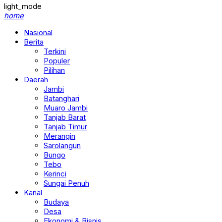
light_mode
home
Nasional
Berita
Terkini
Populer
Pilihan
Daerah
Jambi
Batanghari
Muaro Jambi
Tanjab Barat
Tanjab Timur
Merangin
Sarolangun
Bungo
Tebo
Kerinci
Sungai Penuh
Kanal
Budaya
Desa
Ekonomi & Bisnis