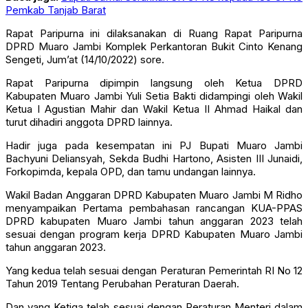
Pemkab Tanjab Barat
Rapat Paripurna ini dilaksanakan di Ruang Rapat Paripurna
DPRD Muaro Jambi Komplek Perkantoran Bukit Cinto Kenang
Sengeti, Jum’at (14/10/2022) sore.
Rapat Paripurna dipimpin langsung oleh Ketua DPRD
Kabupaten Muaro Jambi Yuli Setia Bakti didampingi oleh Wakil
Ketua I Agustian Mahir dan Wakil Ketua II Ahmad Haikal dan
turut dihadiri anggota DPRD lainnya.
Hadir juga pada kesempatan ini PJ Bupati Muaro Jambi
Bachyuni Deliansyah, Sekda Budhi Hartono, Asisten III Junaidi,
Forkopimda, kepala OPD, dan tamu undangan lainnya.
Wakil Badan Anggaran DPRD Kabupaten Muaro Jambi M Ridho
menyampaikan Pertama pembahasan rancangan KUA-PPAS
DPRD kabupaten Muaro Jambi tahun anggaran 2023 telah
sesuai dengan program kerja DPRD Kabupaten Muaro Jambi
tahun anggaran 2023.
Yang kedua telah sesuai dengan Peraturan Pemerintah RI No 12
Tahun 2019 Tentang Perubahan Peraturan Daerah.
Dan yang Ketiga telah sesuai dengan Peraturan Menteri dalam