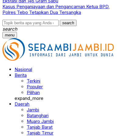
Ekstasi dan 146 Gram Sabu
Kasus Penganiayaan dan Pengancaman Ketua BPD,
Polres Tebo Tetapkan Dua Tersangka
search
search
menu
Nasional
Berita
Terkini
Populer
Pilihan
expand_more
Daerah
Jambi
Batanghari
Muaro Jambi
Tanjab Barat
Tanjab Timur