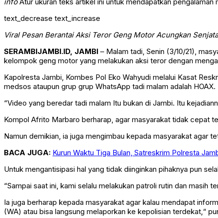
info
Atur ukuran teks artikel ini untuk mendapatkan pengalaman
text_decrease
text_increase
Viral Pesan Berantai Aksi Teror Geng Motor Acungkan Senjata T
SERAMBIJAMBI.ID, JAMBI
– Malam tadi, Senin (3/10/21), mas
kelompok geng motor yang melakukan aksi teror dengan mengacu
Kapolresta Jambi, Kombes Pol Eko Wahyudi melalui Kasat Reskri
medsos ataupun grup grup WhatsApp tadi malam adalah HOAX.
“Video yang beredar tadi malam Itu bukan di Jambi. Itu kejadiann
Kompol Afrito Marbaro berharap, agar masyarakat tidak cepat t
Namun demikian, ia juga mengimbau kepada masyarakat agar teta
BACA JUGA:
Kurun Waktu Tiga Bulan, Satreskrim Polresta Ja
Untuk mengantisipasi hal yang tidak diinginkan pihaknya pun sela
“Sampai saat ini, kami selalu melakukan patroli rutin dan masih 
Ia juga berharap kepada masyarakat agar kalau mendapat infor
(WA) atau bisa langsung melaporkan ke kepolisian terdekat,“ p