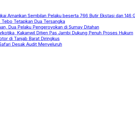
kai Amankan Sembilan Pelaku beserta 766 Butir Ekstasi dan 146
s Tebo Tetapkan Dua Tersangka
an, Dua Pelaku Pengeroyokan di Sumay Ditahan
arkotika, Kakanwil Ditjen Pas Jambi Dukung Penuh Proses Hukum
or di Tanjab Barat Diringkus
 Safari Desak Audit Menyeluruh