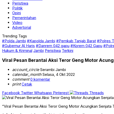
Peristiwa
Politik
Opini
Pemerintahan
Video
Advertorial
Trending Tags
#Polda Jambi
#Kapolda Jambi
#Pemkab Tanjab Barat
#Polres T
#Gubernur Al Haris
#Danrem 042 gapu
#Korem 042 Gapu
#Polr
Hukum & Kriminal
Jambi
Peristiwa
Terkini
Viral Pesan Berantai Aksi Teror Geng Motor Acungk
account_circle
Serambi Jambi
calendar_month
Selasa, 4 Okt 2022
comment
0 komentar
print
Cetak
Facebook
Twitter
Whatsapp
Pinterest
Threads
“Viral Pesan Berantai Aksi Teror Geng Motor Acungkan Senjata 