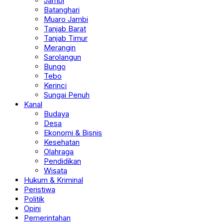
Jambi
Batanghari
Muaro Jambi
Tanjab Barat
Tanjab Timur
Merangin
Sarolangun
Bungo
Tebo
Kerinci
Sungai Penuh
Kanal
Budaya
Desa
Ekonomi & Bisnis
Kesehatan
Olahraga
Pendidikan
Wisata
Hukum & Kriminal
Peristiwa
Politik
Opini
Pemerintahan