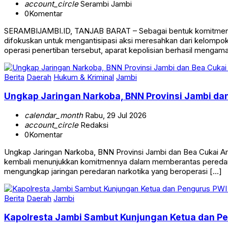
account_circle
Serambi Jambi
0
Komentar
SERAMBIJAMBI.ID, TANJAB BARAT – Sebagai bentuk komitmen da
difokuskan untuk mengantisipasi aksi meresahkan dari kelomp
operasi penertiban tersebut, aparat kepolisian berhasil mengam
Berita
Daerah
Hukum & Kriminal
Jambi
Ungkap Jaringan Narkoba, BNN Provinsi Jambi dan
calendar_month
Rabu, 29 Jul 2026
account_circle
Redaksi
0
Komentar
Ungkap Jaringan Narkoba, BNN Provinsi Jambi dan Bea Cukai A
kembali menunjukkan komitmennya dalam memberantas peredaran 
mengungkap jaringan peredaran narkotika yang beroperasi […]
Berita
Daerah
Jambi
Kapolresta Jambi Sambut Kunjungan Ketua dan Pen