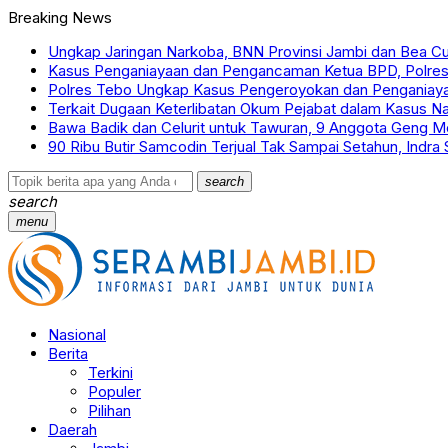
Breaking News
Ungkap Jaringan Narkoba, BNN Provinsi Jambi dan Bea Cu
Kasus Penganiayaan dan Pengancaman Ketua BPD, Polre
Polres Tebo Ungkap Kasus Pengeroyokan dan Penganiaya
Terkait Dugaan Keterlibatan Okum Pejabat dalam Kasus N
Bawa Badik dan Celurit untuk Tawuran, 9 Anggota Geng Mot
90 Ribu Butir Samcodin Terjual Tak Sampai Setahun, Indra
search
search
menu
Nasional
Berita
Terkini
Populer
Pilihan
Daerah