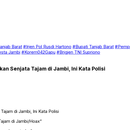
anjab Barat
#Irjen Pol Rusdi Hartono
#Bupati Tanjab Barat
#Pempr
esta Jambi
#Korem042Gapu
#Brigjen TNI Supriono
an Senjata Tajam di Jambi, Ini Kata Polisi
Tajam di Jambi/Hoax“