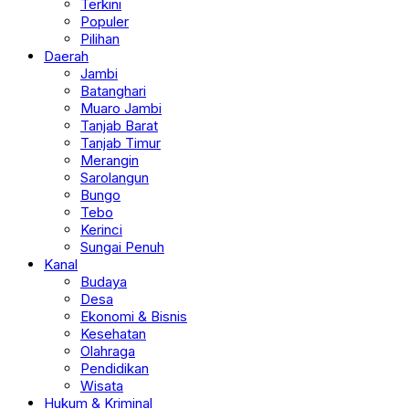
Terkini
Populer
Pilihan
Daerah
Jambi
Batanghari
Muaro Jambi
Tanjab Barat
Tanjab Timur
Merangin
Sarolangun
Bungo
Tebo
Kerinci
Sungai Penuh
Kanal
Budaya
Desa
Ekonomi & Bisnis
Kesehatan
Olahraga
Pendidikan
Wisata
Hukum & Kriminal