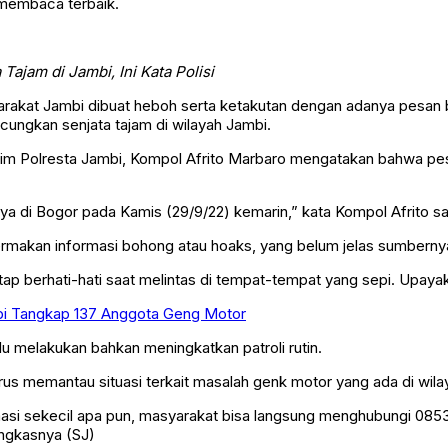
 membaca terbaik.
ajam di Jambi, Ini Kata Polisi
yarakat Jambi dibuat heboh serta ketakutan dengan adanya pesan 
ngkan senjata tajam di wilayah Jambi.
m Polresta Jambi, Kompol Afrito Marbaro mengatakan bahwa pesan
ya di Bogor pada Kamis (29/9/22) kemarin,” kata Kompol Afrito saa
ermakan informasi bohong atau hoaks, yang belum jelas sumberny
p berhati-hati saat melintas di tempat-tempat yang sepi. Upayak
mbi Tangkap 137 Anggota Geng Motor
lu melakukan bahkan meningkatkan patroli rutin.
terus memantau situasi terkait masalah genk motor yang ada di wil
masi sekecil apa pun, masyarakat bisa langsung menghubungi 08
ungkasnya (SJ)