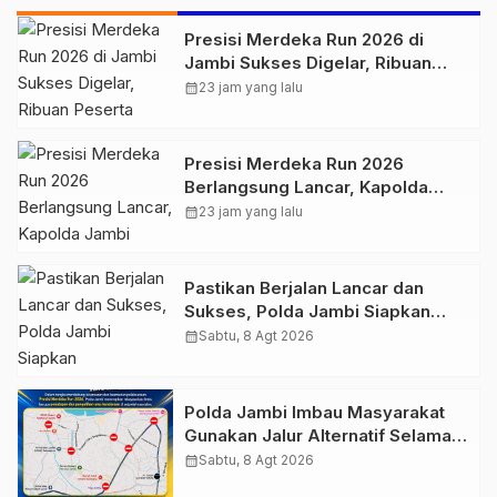
Presisi Merdeka Run 2026 di
Jambi Sukses Digelar, Ribuan
Peserta Ramaikan Event Nasional
calendar_month
23 jam yang lalu
Presisi Merdeka Run 2026
Berlangsung Lancar, Kapolda
Jambi Ucapkan Terimakasih dan
calendar_month
23 jam yang lalu
Apresiasi Dukungan Masyarakat
Pastikan Berjalan Lancar dan
Sukses, Polda Jambi Siapkan
Pengamanan Berlapis untuk 8.750
calendar_month
Sabtu, 8 Agt 2026
Pelari, 1.848 Personel Kawal
Presisi Merdeka Run
Polda Jambi Imbau Masyarakat
Gunakan Jalur Alternatif Selama
Pelaksanaan Presisi Merdeka Run
calendar_month
Sabtu, 8 Agt 2026
2026