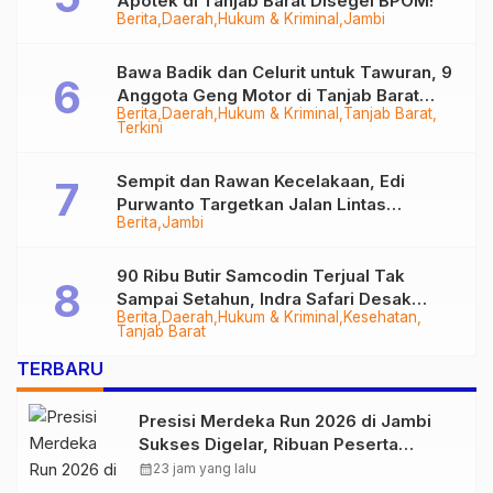
Apotek di Tanjab Barat Disegel BPOM!
Berita
Daerah
Hukum & Kriminal
Jambi
Bawa Badik dan Celurit untuk Tawuran, 9
Anggota Geng Motor di Tanjab Barat
Berita
Daerah
Hukum & Kriminal
Tanjab Barat
Diringkus
Terkini
Sempit dan Rawan Kecelakaan, Edi
Purwanto Targetkan Jalan Lintas
Berita
Jambi
Tungkal-Jambi Mulus di 2028
90 Ribu Butir Samcodin Terjual Tak
Sampai Setahun, Indra Safari Desak
Berita
Daerah
Hukum & Kriminal
Kesehatan
Audit Menyeluruh
Tanjab Barat
TERBARU
Presisi Merdeka Run 2026 di Jambi
Sukses Digelar, Ribuan Peserta
Ramaikan Event Nasional
calendar_month
23 jam yang lalu