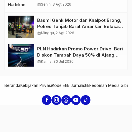
Retro Summer yang Semakin Skena
calendar_month
Senin, 3 Agt 2026
Basmi Genk Motor dan Knalpot Brong,
Polres Tanjab Barat Amankan Belasan
Kendaraan
calendar_month
Minggu, 2 Agt 2026
PLN Hadirkan Promo Power Drive, Beri
Diskon Tambah Daya 50% di Ajang
GIIAS 2026
calendar_month
Kamis, 30 Jul 2026
Beranda
Kebijakan Privasi
Kode Etik Jurnalistik
Pedoman Media Siber
Serambi Jambi - Informasi dari Jambi untuk Dunia
Copyright Serambi Jambi