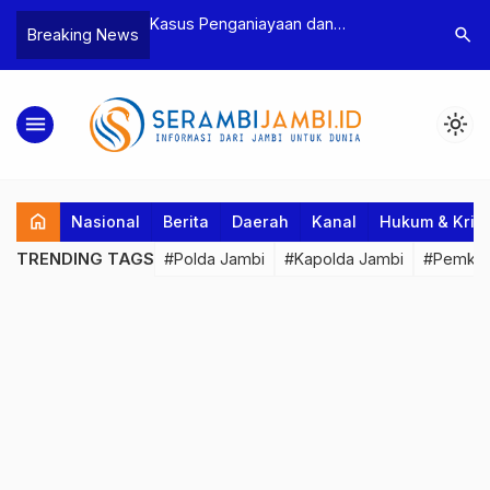
asus Penganiayaan dan
Polres Tebo Ungkap Kasus
search
Breaking News
engancaman Ketua BPD, Polres
Pengeroyokan dan Penganiayaa
ebo Tetapkan Dua Tersangka
Dua Pelaku Pengeroyokan di S
Ditahan
menu
light_mode
home
Nasional
Berita
Daerah
Kanal
Hukum & Krim
TRENDING TAGS
#Polda Jambi
#Kapolda Jambi
#Pemkab