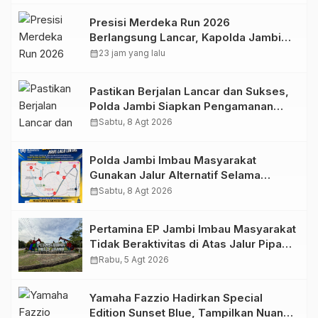
Presisi Merdeka Run 2026
Berlangsung Lancar, Kapolda Jambi
Ucapkan Terimakasih dan Apresiasi
calendar_month
23 jam yang lalu
Dukungan Masyarakat
Pastikan Berjalan Lancar dan Sukses,
Polda Jambi Siapkan Pengamanan
Berlapis untuk 8.750 Pelari, 1.848
calendar_month
Sabtu, 8 Agt 2026
Personel Kawal Presisi Merdeka Run
Polda Jambi Imbau Masyarakat
Gunakan Jalur Alternatif Selama
Pelaksanaan Presisi Merdeka Run
calendar_month
Sabtu, 8 Agt 2026
2026
Pertamina EP Jambi Imbau Masyarakat
Tidak Beraktivitas di Atas Jalur Pipa
Migas Demi Keselamatan Bersama
calendar_month
Rabu, 5 Agt 2026
Yamaha Fazzio Hadirkan Special
Edition Sunset Blue, Tampilkan Nuansa