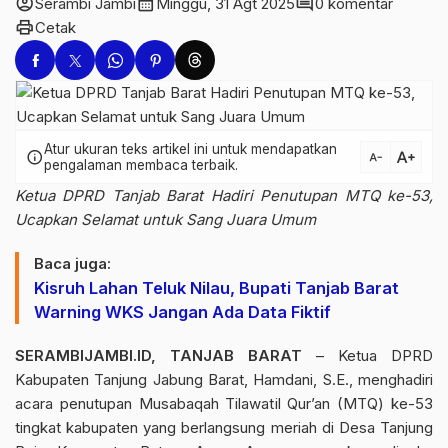
account_circle
calendar_month
comment
Serambi Jambi
Minggu, 31 Agt 2025
0 komentar
print
Cetak
Atur ukuran teks artikel ini untuk mendapatkan
text_increase
info
text_decrease
pengalaman membaca terbaik.
Ketua DPRD Tanjab Barat Hadiri Penutupan MTQ ke-53,
Ucapkan Selamat untuk Sang Juara Umum
Baca juga:
Kisruh Lahan Teluk Nilau, Bupati Tanjab Barat
Warning WKS Jangan Ada Data Fiktif
SERAMBIJAMBI.ID, TANJAB BARAT
– Ketua DPRD
Kabupaten Tanjung Jabung Barat, Hamdani, S.E., menghadiri
acara penutupan Musabaqah Tilawatil Qur’an (MTQ) ke-53
tingkat kabupaten yang berlangsung meriah di Desa Tanjung