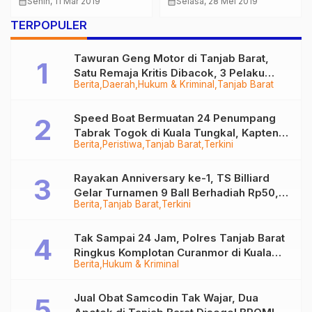
Pemuda “Pramuka Luar
Bersama, Kapolres :
calendar_month
Senin, 11 Mar 2019
calendar_month
Selasa, 28 Mei 2019
Biasa” Tuna Rungu Asal
Terima Kasih kepada
TERPOPULER
Makassar
Masyarakat
Tawuran Geng Motor di Tanjab Barat,
Satu Remaja Kritis Dibacok, 3 Pelaku
Berita
Daerah
Hukum & Kriminal
Tanjab Barat
Ditangkap
Speed Boat Bermuatan 24 Penumpang
Tabrak Togok di Kuala Tungkal, Kapten
Berita
Peristiwa
Tanjab Barat
Terkini
Sempat Hilang
Rayakan Anniversary ke-1, TS Billiard
Gelar Turnamen 9 Ball Berhadiah Rp50,8
Berita
Tanjab Barat
Terkini
Juta
Tak Sampai 24 Jam, Polres Tanjab Barat
Ringkus Komplotan Curanmor di Kuala
Berita
Hukum & Kriminal
Tungkal
Jual Obat Samcodin Tak Wajar, Dua