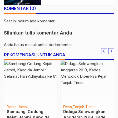
KOMENTAR (0)
Saat ini belum ada komentar
Silahkan tulis komentar Anda
Anda harus
masuk
untuk berkomentar.
REKOMENDASI UNTUK ANDA
Berita
Tebo
Berita
Daerah
Jambi
Pemerintahan
Politik
Tak Lama Lagi TMMD
Sidak Stockpile Batu
Segara Berakhir,