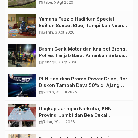
Migas Demi Keselamatan Bersama
calendar_month
Rabu, 5 Agt 2026
Yamaha Fazzio Hadirkan Special
Edition Sunset Blue, Tampilkan Nuansa
Retro Summer yang Semakin Skena
calendar_month
Senin, 3 Agt 2026
Basmi Genk Motor dan Knalpot Brong,
Polres Tanjab Barat Amankan Belasan
Kendaraan
calendar_month
Minggu, 2 Agt 2026
PLN Hadirkan Promo Power Drive, Beri
Diskon Tambah Daya 50% di Ajang
GIIAS 2026
calendar_month
Kamis, 30 Jul 2026
Ungkap Jaringan Narkoba, BNN
Provinsi Jambi dan Bea Cukai
Amankan Sembilan Pelaku beserta
calendar_month
Rabu, 29 Jul 2026
766 Butir Ekstasi dan 146 Gram Sabu