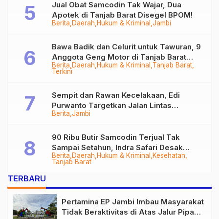
Jual Obat Samcodin Tak Wajar, Dua
Apotek di Tanjab Barat Disegel BPOM!
Berita
Daerah
Hukum & Kriminal
Jambi
Bawa Badik dan Celurit untuk Tawuran, 9
Anggota Geng Motor di Tanjab Barat
Berita
Daerah
Hukum & Kriminal
Tanjab Barat
Diringkus
Terkini
Sempit dan Rawan Kecelakaan, Edi
Purwanto Targetkan Jalan Lintas
Berita
Jambi
Tungkal-Jambi Mulus di 2028
90 Ribu Butir Samcodin Terjual Tak
Sampai Setahun, Indra Safari Desak
Berita
Daerah
Hukum & Kriminal
Kesehatan
Audit Menyeluruh
Tanjab Barat
TERBARU
Pertamina EP Jambi Imbau Masyarakat
Tidak Beraktivitas di Atas Jalur Pipa