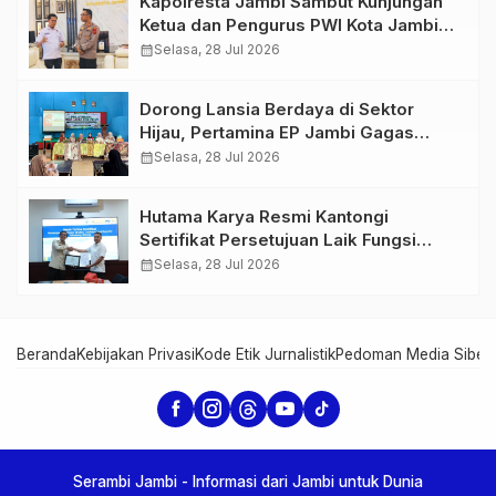
Kapolresta Jambi Sambut Kunjungan
Ketua dan Pengurus PWI Kota Jambi
Perkuat Sinergi dan Kolaborasi
calendar_month
Selasa, 28 Jul 2026
Dorong Lansia Berdaya di Sektor
Hijau, Pertamina EP Jambi Gagas
Lansiapreneur Batik Eco-Print
calendar_month
Selasa, 28 Jul 2026
Hutama Karya Resmi Kantongi
Sertifikat Persetujuan Laik Fungsi
Struktur Jembatan Musi V Tol
calendar_month
Selasa, 28 Jul 2026
Palembang–Betung
Beranda
Kebijakan Privasi
Kode Etik Jurnalistik
Pedoman Media Siber
Serambi Jambi - Informasi dari Jambi untuk Dunia