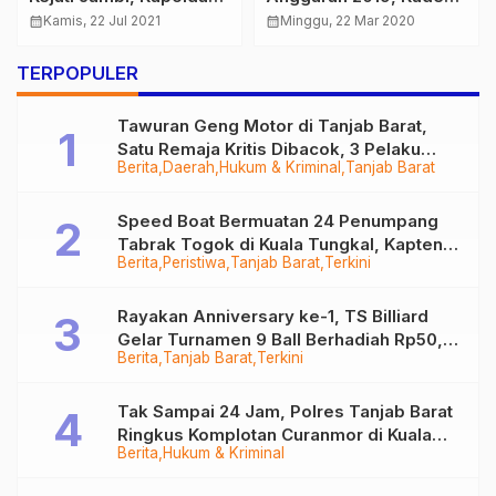
Bara PT Usaha Mitra
Kebersamaan TNI dan
calendar_month
Jumat, 8 Okt 2021
Batanghari, DPRD
calendar_month
Jumat, 22 Agt 2025
Warga Semakin Indah
Provinsi Jambi
TERPOPULER
Tegaskan Kasus
Pencemaran Akan
Tawuran Geng Motor di Tanjab Barat,
Dibawa ke Kementerian
Satu Remaja Kritis Dibacok, 3 Pelaku
Berita
Daerah
Hukum & Kriminal
Tanjab Barat
Ditangkap
Speed Boat Bermuatan 24 Penumpang
Tabrak Togok di Kuala Tungkal, Kapten
Berita
Peristiwa
Tanjab Barat
Terkini
Sempat Hilang
Rayakan Anniversary ke-1, TS Billiard
Gelar Turnamen 9 Ball Berhadiah Rp50,8
Berita
Tanjab Barat
Terkini
Juta
Tak Sampai 24 Jam, Polres Tanjab Barat
Ringkus Komplotan Curanmor di Kuala
Berita
Hukum & Kriminal
Tungkal