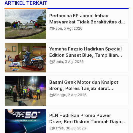
ARTIKEL TERKAIT
Pertamina EP Jambi Imbau
Masyarakat Tidak Beraktivitas di
Atas Jalur Pipa Migas Demi
calendar_month
Rabu, 5 Agt 2026
Keselamatan Bersama
Yamaha Fazzio Hadirkan Special
Edition Sunset Blue, Tampilkan
Nuansa Retro Summer yang
calendar_month
Senin, 3 Agt 2026
Semakin Skena
Basmi Genk Motor dan Knalpot
Brong, Polres Tanjab Barat
Amankan Belasan Kendaraan
calendar_month
Minggu, 2 Agt 2026
PLN Hadirkan Promo Power
Drive, Beri Diskon Tambah Daya
50% di Ajang GIIAS 2026
calendar_month
Kamis, 30 Jul 2026