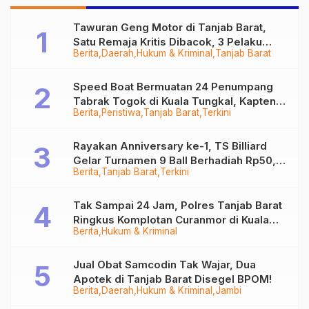
Tawuran Geng Motor di Tanjab Barat,
Satu Remaja Kritis Dibacok, 3 Pelaku
Berita
Daerah
Hukum & Kriminal
Tanjab Barat
Ditangkap
Speed Boat Bermuatan 24 Penumpang
Tabrak Togok di Kuala Tungkal, Kapten
Berita
Peristiwa
Tanjab Barat
Terkini
Sempat Hilang
Rayakan Anniversary ke-1, TS Billiard
Gelar Turnamen 9 Ball Berhadiah Rp50,8
Berita
Tanjab Barat
Terkini
Juta
Tak Sampai 24 Jam, Polres Tanjab Barat
Ringkus Komplotan Curanmor di Kuala
Berita
Hukum & Kriminal
Tungkal
Jual Obat Samcodin Tak Wajar, Dua
Apotek di Tanjab Barat Disegel BPOM!
Berita
Daerah
Hukum & Kriminal
Jambi