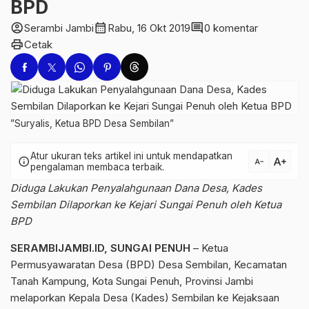
BPD
account_circle
calendar_month
comment
Serambi Jambi
Rabu, 16 Okt 2019
0 komentar
print
Cetak
”Suryalis, Ketua BPD Desa Sembilan”
Atur ukuran teks artikel ini untuk mendapatkan
text_increase
info
text_decrease
pengalaman membaca terbaik.
Diduga Lakukan Penyalahgunaan Dana Desa, Kades
Sembilan Dilaporkan ke Kejari Sungai Penuh oleh Ketua
BPD
SERAMBIJAMBI.ID, SUNGAI PENUH
– Ketua
Permusyawaratan Desa (BPD) Desa Sembilan, Kecamatan
Tanah Kampung, Kota Sungai Penuh, Provinsi Jambi
melaporkan Kepala Desa (Kades) Sembilan ke Kejaksaan