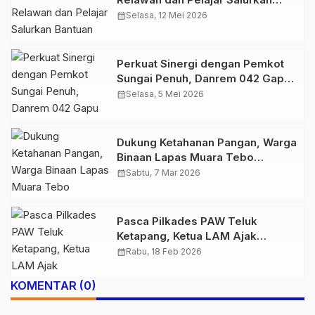
Bantuan untuk Korban Kebakaran
calendar_month
Selasa, 12 Mei 2026
Teluk Nilau
Perkuat Sinergi dengan Pemkot
Sungai Penuh, Danrem 042 Gapu
Dorong kolaborasi program
calendar_month
Selasa, 5 Mei 2026
strategis Nasional
Dukung Ketahanan Pangan, Warga
Binaan Lapas Muara Tebo
Maksimalkan Lahan SAE Selama
calendar_month
Sabtu, 7 Mar 2026
Ramadhan
Pasca Pilkades PAW Teluk
Ketapang, Ketua LAM Ajak
Masyarakat Jaga Kondusivitas
calendar_month
Rabu, 18 Feb 2026
Desa
KOMENTAR (0)