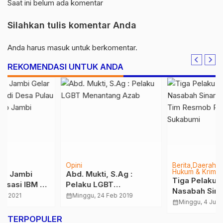
Saat ini belum ada komentar
Silahkan tulis komentar Anda
Anda harus
masuk
untuk berkomentar.
REKOMENDASI UNTUK ANDA
Opini
Berita
Daerah
Hukum & Kriminal
Abd. Mukti, S.Ag :
Tiga Pelaku Pencurian
Pelaku LGBT
Nasabah Sinarmas
Menantang Azab
calendar_month
Minggu, 24 Feb 2019
Dibekuk Tim Resmob
calendar_month
Minggu, 4 Jun 2023
Polda Jambi di
…
TERPOPULER
Sukabumi