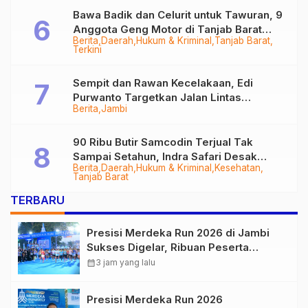
Bawa Badik dan Celurit untuk Tawuran, 9
Anggota Geng Motor di Tanjab Barat
Berita
Daerah
Hukum & Kriminal
Tanjab Barat
Diringkus
Terkini
Sempit dan Rawan Kecelakaan, Edi
Purwanto Targetkan Jalan Lintas
Berita
Jambi
Tungkal-Jambi Mulus di 2028
90 Ribu Butir Samcodin Terjual Tak
Sampai Setahun, Indra Safari Desak
Berita
Daerah
Hukum & Kriminal
Kesehatan
Audit Menyeluruh
Tanjab Barat
TERBARU
Presisi Merdeka Run 2026 di Jambi
Sukses Digelar, Ribuan Peserta
Ramaikan Event Nasional
calendar_month
3 jam yang lalu
Presisi Merdeka Run 2026