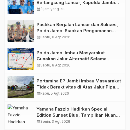
Berlangsung Lancar, Kapolda Jambi
Ucapkan Terimakasih dan Apresiasi
calendar_month
3 jam yang lalu
Dukungan Masyarakat
Pastikan Berjalan Lancar dan Sukses,
Polda Jambi Siapkan Pengamanan
Berlapis untuk 8.750 Pelari, 1.848
calendar_month
Sabtu, 8 Agt 2026
Personel Kawal Presisi Merdeka Run
Polda Jambi Imbau Masyarakat
Gunakan Jalur Alternatif Selama
Pelaksanaan Presisi Merdeka Run
calendar_month
Sabtu, 8 Agt 2026
2026
Pertamina EP Jambi Imbau Masyarakat
Tidak Beraktivitas di Atas Jalur Pipa
Migas Demi Keselamatan Bersama
calendar_month
Rabu, 5 Agt 2026
Yamaha Fazzio Hadirkan Special
Edition Sunset Blue, Tampilkan Nuansa
Retro Summer yang Semakin Skena
calendar_month
Senin, 3 Agt 2026