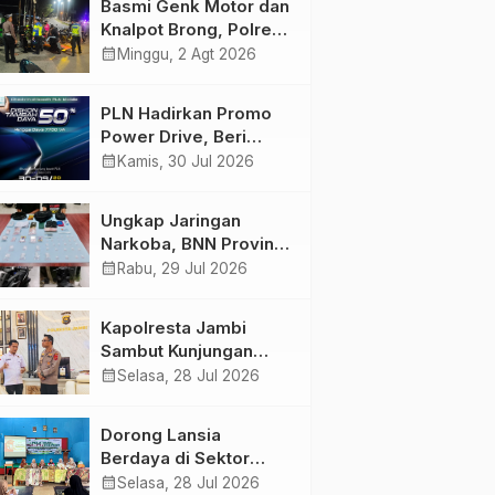
Basmi Genk Motor dan
Semakin Skena
Knalpot Brong, Polres
Tanjab Barat Amankan
calendar_month
Minggu, 2 Agt 2026
Belasan Kendaraan
PLN Hadirkan Promo
Power Drive, Beri
Diskon Tambah Daya
calendar_month
Kamis, 30 Jul 2026
50% di Ajang GIIAS
2026
Ungkap Jaringan
Narkoba, BNN Provinsi
Jambi dan Bea Cukai
calendar_month
Rabu, 29 Jul 2026
Amankan Sembilan
Pelaku beserta 766
Kapolresta Jambi
Butir Ekstasi dan 146
Sambut Kunjungan
Gram Sabu
Ketua dan Pengurus
calendar_month
Selasa, 28 Jul 2026
PWI Kota Jambi
Perkuat Sinergi dan
Dorong Lansia
Kolaborasi
Berdaya di Sektor
Hijau, Pertamina EP
calendar_month
Selasa, 28 Jul 2026