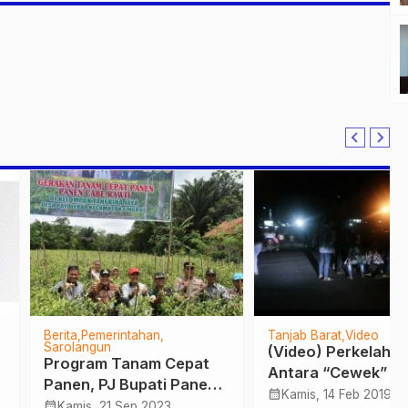
Pemerintahan
Tanjab Barat
Video
angun
(Video) Perkelahian
ram Tanam Cepat
Antara “Cewek” Pegawai
n, PJ Bupati Panen
Cafe WFC Kuala Tungkal
calendar_month
Kamis, 14 Feb 2019
i Rawit
is, 21 Sep 2023