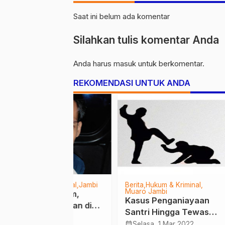
Saat ini belum ada komentar
Silahkan tulis komentar Anda
Anda harus
masuk
untuk berkomentar.
REKOMENDASI UNTUK ANDA
& Kriminal
Jambi
Berita
Hukum & Kriminal
Berita
Muaro Jambi
Sarol
i 12 Jam,
Kasus Penganiayaan
Prog
mbunuhan di
Santri Hingga Tewas
Pane
 Dibekuk Tim
 Jan 2022
Ditangani Unit PPA
Caba
calendar_month
calendar_month
Selasa, 1 Mar 2022
Kam