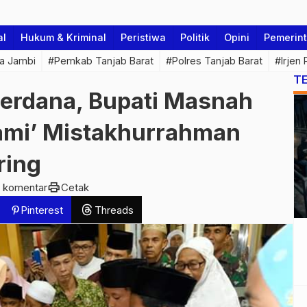
al
Hukum & Kriminal
Peristiwa
Politik
Opini
Pemerin
a Jambi
#Pemkab Tanjab Barat
#Polres Tanjab Barat
#Irjen
T
erdana, Bupati Masnah
ami’ Mistakhurrahman
ring
print
 komentar
Cetak
Pinterest
Threads