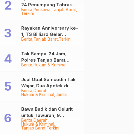
24 Penumpang Tabrak
Berita
Peristiwa
Tanjab Barat
Togok di Kuala Tungkal,
Terkini
Kapten Sempat Hilang
Rayakan Anniversary ke-
1, TS Billiard Gelar
Berita
Tanjab Barat
Terkini
Turnamen 9 Ball
Berhadiah Rp50,8 Juta
Tak Sampai 24 Jam,
Polres Tanjab Barat
Berita
Hukum & Kriminal
Ringkus Komplotan
Curanmor di Kuala
Tungkal
Jual Obat Samcodin Tak
Wajar, Dua Apotek di
Berita
Daerah
Tanjab Barat Disegel
Hukum & Kriminal
Jambi
BPOM!
Bawa Badik dan Celurit
untuk Tawuran, 9
Berita
Daerah
Anggota Geng Motor di
Hukum & Kriminal
Tanjab Barat Diringkus
Tanjab Barat
Terkini