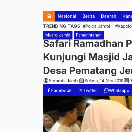
home
Nasional
Berita
Daerah
Kan
TRENDING TAGS
#Polda Jambi
#Kapold
Muaro Jambi
Pemerintahan
Safari Ramadhan P
Kunjungi Masjid J
Desa Pematang Je
account_circle
calendar_month
comment
Serambi Jambi
Selasa, 14 Mei 2019
0
Facebook
Twitter
Whatsapp