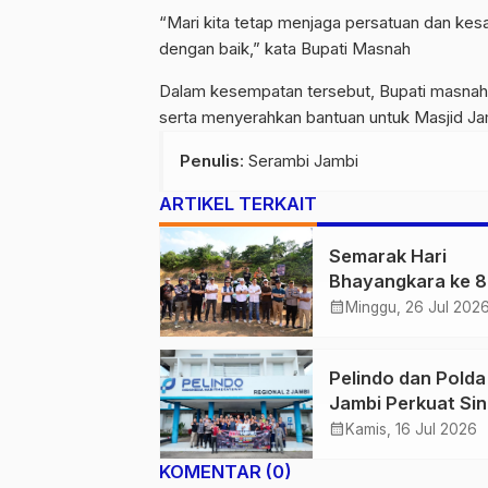
“Mari kita tetap menjaga persatuan dan kesa
dengan baik,” kata Bupati Masnah
Dalam kesempatan tersebut, Bupati masnah 
serta menyerahkan bantuan untuk Masjid Ja
Penulis
: Serambi Jambi
ARTIKEL TERKAIT
Semarak Hari
Bhayangkara ke 8
IOF X Bhayangkar
calendar_month
Minggu, 26 Jul 202
Off-Road Challen
2026 Resmi di Tut
Pelindo dan Polda
Kapolda Jambi
Jambi Perkuat Sin
Apresiasi Sportivi
Bangun Benteng A
calendar_month
dan Kebersamaan
Kamis, 16 Jul 2026
Narkoba di Kawa
Peserta
KOMENTAR (0)
Pelabuhan