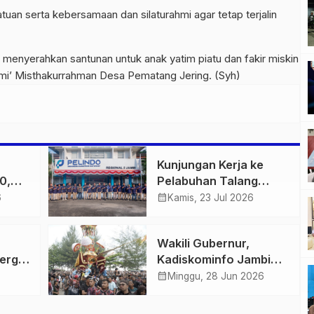
tuan serta kebersamaan dan silaturahmi agar tetap terjalin
menyerahkan santunan untuk anak yatim piatu dan fakir miskin
mi’ Misthakurrahman Desa Pematang Jering. (Syh)
Kunjungan Kerja ke
0,
Pelabuhan Talang
a
Duku, Komut PT
calendar_month
6
Kamis, 23 Jul 2026
ge
Pelabuhan Indonesia
up,
Apresiasi Kinerja
Wakili Gubernur,
Pelindo Jambi Terus
ergi
Kadiskominfo Jambi
tas
Tingkatkan Pelayanan
nti
Hadiri Puncak Hoyak
calendar_month
Minggu, 28 Jun 2026
san
Tabuik 2026 di Pantai
Gandoriah