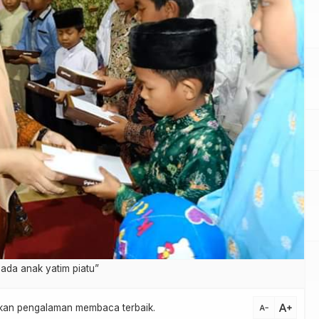
ada anak yatim piatu”
text_increase
atkan pengalaman membaca terbaik.
text_decrease