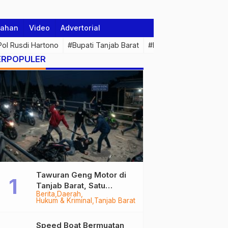
tahan
Video
Advertorial
 Pol Rusdi Hartono
#Bupati Tanjab Barat
#Pemprov Jambi
#Di
ERPOPULER
Tawuran Geng Motor di
Tanjab Barat, Satu
Berita
Daerah
Remaja Kritis Dibacok, 3
Hukum & Kriminal
Tanjab Barat
Pelaku Ditangkap
Speed Boat Bermuatan