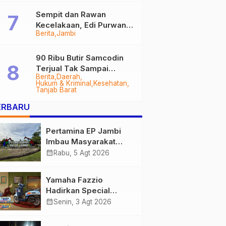
Sempit dan Rawan
Kecelakaan, Edi Purwanto
Berita
Jambi
Targetkan Jalan Lintas
Tungkal-Jambi Mulus di
2028
90 Ribu Butir Samcodin
Terjual Tak Sampai
Berita
Daerah
Setahun, Indra Safari
Hukum & Kriminal
Kesehatan
Desak Audit Menyeluruh
Tanjab Barat
ERBARU
Pertamina EP Jambi
Imbau Masyarakat
Tidak Beraktivitas di
calendar_month
Rabu, 5 Agt 2026
Atas Jalur Pipa Migas
Demi Keselamatan
Yamaha Fazzio
Bersama
Hadirkan Special
Edition Sunset Blue,
calendar_month
Senin, 3 Agt 2026
Tampilkan Nuansa
Retro Summer yang