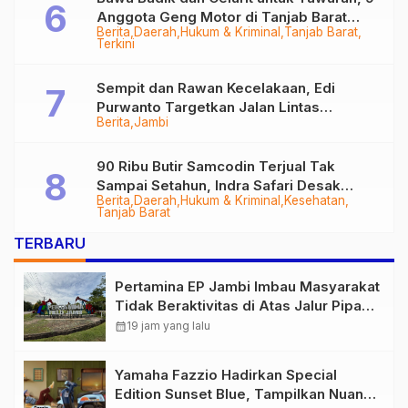
Anggota Geng Motor di Tanjab Barat
Berita
Daerah
Hukum & Kriminal
Tanjab Barat
Diringkus
Terkini
Sempit dan Rawan Kecelakaan, Edi
Purwanto Targetkan Jalan Lintas
Berita
Jambi
Tungkal-Jambi Mulus di 2028
90 Ribu Butir Samcodin Terjual Tak
Sampai Setahun, Indra Safari Desak
Berita
Daerah
Hukum & Kriminal
Kesehatan
Audit Menyeluruh
Tanjab Barat
TERBARU
Pertamina EP Jambi Imbau Masyarakat
Tidak Beraktivitas di Atas Jalur Pipa
Migas Demi Keselamatan Bersama
calendar_month
19 jam yang lalu
Yamaha Fazzio Hadirkan Special
Edition Sunset Blue, Tampilkan Nuansa