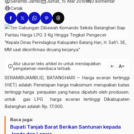
account_circle
calendar_month
comment
Serambi Jambi
Jumat, 15 Mar 2019
0 komentar
print
Cetak
"Kepala Dinas Perindagkop Kabupaten Batang Hari, H. Safi’i. SE,
MM saat dikonfirmasi diruang kerjanya"
Atur ukuran teks artikel ini untuk mendapatkan
text_increase
info
text_decrease
pengalaman membaca terbaik.
SERAMBIJAMBI.ID, BATANGHARI – Harga eceran tertinggi
(HET) adalah Penetapan harga maksimum merupakan batas
tertinggi harga penjualan yang harus dipatuhi oleh produsen.
untuk gas LPG harga eceran tertinggi Dikabupaten
Batanghari adalah Rp. 17.000.
Baca juga:
Bupati Tanjab Barat Berikan Santunan kepada