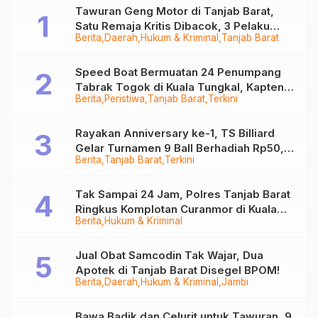
Rumah Sakit di Jambi
Tawuran Geng Motor di Tanjab Barat,
Satu Remaja Kritis Dibacok, 3 Pelaku
Berita
Daerah
Hukum & Kriminal
Tanjab Barat
Ditangkap
Speed Boat Bermuatan 24 Penumpang
Tabrak Togok di Kuala Tungkal, Kapten
Berita
Peristiwa
Tanjab Barat
Terkini
Sempat Hilang
Rayakan Anniversary ke-1, TS Billiard
Gelar Turnamen 9 Ball Berhadiah Rp50,8
Berita
Tanjab Barat
Terkini
Juta
Tak Sampai 24 Jam, Polres Tanjab Barat
Ringkus Komplotan Curanmor di Kuala
Berita
Hukum & Kriminal
Tungkal
Jual Obat Samcodin Tak Wajar, Dua
Apotek di Tanjab Barat Disegel BPOM!
Berita
Daerah
Hukum & Kriminal
Jambi
Bawa Badik dan Celurit untuk Tawuran, 9