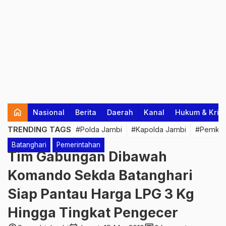
home
Nasional
Berita
Daerah
Kanal
Hukum & Krim
TRENDING TAGS
#Polda Jambi
#Kapolda Jambi
#Pemkab
Batanghari
Pemerintahan
Tim Gabungan Dibawah
Komando Sekda Batanghari
Siap Pantau Harga LPG 3 Kg
Hingga Tingkat Pengecer