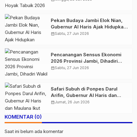
Pekan Budaya Jambi Elok Nian,
Gubernur Al Haris Ajak Hidupkan
Taman Mini Melayu Jambi
calendar_month
Sabtu, 27 Jun 2026
Pencanangan Sensus Ekonomi
2026 Provinsi Jambi, Dihadiri
Wakil Kepala BPS RI dan Gubernur
calendar_month
Sabtu, 27 Jun 2026
Al Haris
Safari Subuh di Ponpes Darul
Arifin, Gubernur Al Haris dan
Maulana Ikut Istigasah dan
calendar_month
Jumat, 26 Jun 2026
Pengajian
KOMENTAR (0)
Saat ini belum ada komentar