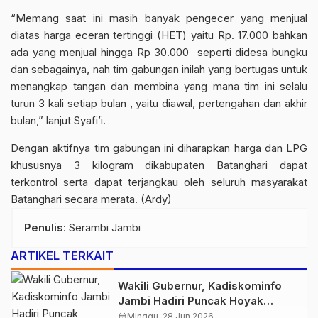
“Memang saat ini masih banyak pengecer yang menjual
diatas harga eceran tertinggi (HET) yaitu Rp. 17.000 bahkan
ada yang menjual hingga Rp 30.000 seperti didesa bungku
dan sebagainya, nah tim gabungan inilah yang bertugas untuk
menangkap tangan dan membina yang mana tim ini selalu
turun 3 kali setiap bulan , yaitu diawal, pertengahan dan akhir
bulan,” lanjut Syafi’i.
Dengan aktifnya tim gabungan ini diharapkan harga dan LPG
khususnya 3 kilogram dikabupaten Batanghari dapat
terkontrol serta dapat terjangkau oleh seluruh masyarakat
Batanghari secara merata. (Ardy)
Penulis
: Serambi Jambi
ARTIKEL TERKAIT
Wakili Gubernur, Kadiskominfo
Jambi Hadiri Puncak Hoyak
Tabuik 2026 di Pantai Gandoriah
calendar_month
Minggu, 28 Jun 2026