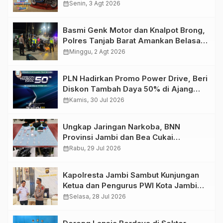
Retro Summer yang Semakin Skena
calendar_month
Senin, 3 Agt 2026
Basmi Genk Motor dan Knalpot Brong,
Polres Tanjab Barat Amankan Belasan
Kendaraan
calendar_month
Minggu, 2 Agt 2026
PLN Hadirkan Promo Power Drive, Beri
Diskon Tambah Daya 50% di Ajang
GIIAS 2026
calendar_month
Kamis, 30 Jul 2026
Ungkap Jaringan Narkoba, BNN
Provinsi Jambi dan Bea Cukai
Amankan Sembilan Pelaku beserta
calendar_month
Rabu, 29 Jul 2026
766 Butir Ekstasi dan 146 Gram Sabu
Kapolresta Jambi Sambut Kunjungan
Ketua dan Pengurus PWI Kota Jambi
Perkuat Sinergi dan Kolaborasi
calendar_month
Selasa, 28 Jul 2026