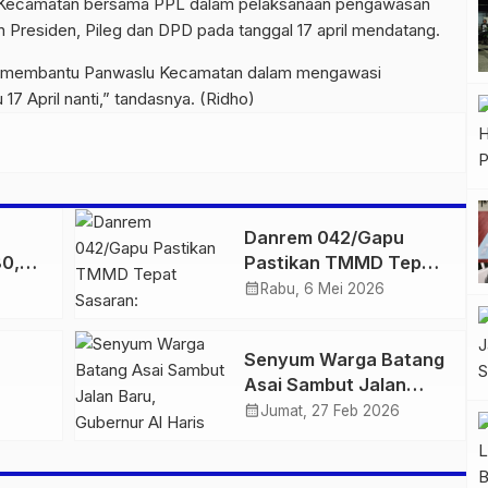
u Kecamatan bersama PPL dalam pelaksanaan pengawasan
 Presiden, Pileg dan DPD pada tanggal 17 april mendatang.
gas membantu Panwaslu Kecamatan dalam mengawasi
17 April nanti,” tandasnya. (Ridho)
Danrem 042/Gapu
0,
Pastikan TMMD Tepat
n
Sasaran: Infrastruktur
calendar_month
Rabu, 6 Mei 2026
ria
Desa Dikebut, Akses
sa
Ekonomi Warga
Senyum Warga Batang
Didorong
Asai Sambut Jalan
Baru, Gubernur Al
calendar_month
Jumat, 27 Feb 2026
n
Haris Resmikan Akses
Impian 88 Kilometer