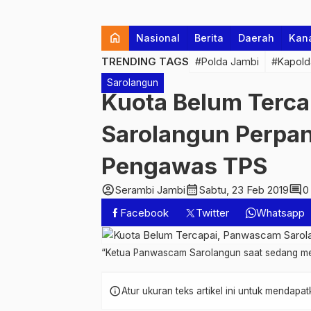
home
Nasional
Berita
Daerah
Kan
TRENDING TAGS
#Polda Jambi
#Kapold
Sarolangun
Kuota Belum Terc
Sarolangun Perpa
Pengawas TPS
account_circle
calendar_month
comment
Serambi Jambi
Sabtu, 23 Feb 2019
0
Facebook
Twitter
Whatsapp
“Ketua Panwascam Sarolangun saat sedang me
info
Atur ukuran teks artikel ini untuk mendap