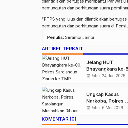
dilantik akan bertugas membantu Panwasl
pemungutan dan perhitungan suara pemilihan
“PTPS yang lulus dan dilantik akan bertu
pemungutan dan perhitungan suara di Pemilu 
Penulis
: Serambi Jambi
ARTIKEL TERKAIT
Jelang HUT
Bhayangkara ke-8
Polres Sarolangu
calendar_month
Rabu, 24 Jun 2026
Ziarah ke TMP Sat
Bhakti Kenang Ja
Ungkap Kasus
Para Pahlawan
Narkoba, Polres
Sarolangun
calendar_month
Rabu, 6 Mei 2026
Musnahkan Ribua
KOMENTAR (0)
Gram Sabu dan
Ratusan Ekstasi