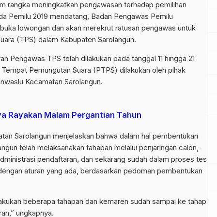
m rangka meningkatkan pengawasan terhadap pemilihan
 pada Pemilu 2019 mendatang, Badan Pengawas Pemilu
buka lowongan dan akan merekrut ratusan pengawas untuk
uara (TPS) dalam Kabupaten Sarolangun.
aran Pengawas TPS telah dilakukan pada tanggal 11 hingga 21
 Tempat Pemungutan Suara (PTPS) dilakukan oleh pihak
anwaslu Kecamatan Sarolangun.
ya Rayakan Malam Pergantian Tahun
atan Sarolangun menjelaskan bahwa dalam hal pembentukan
un telah melaksanakan tahapan melalui penjaringan calon,
administrasi pendaftaran, dan sekarang sudah dalam proses tes
 dengan aturan yang ada, berdasarkan pedoman pembentukan
akukan beberapa tahapan dan kemaren sudah sampai ke tahap
ran,” ungkapnya.