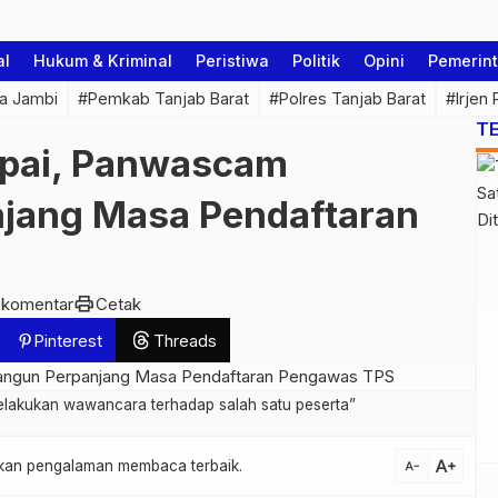
al
Hukum & Kriminal
Peristiwa
Politik
Opini
Pemerin
a Jambi
#Pemkab Tanjab Barat
#Polres Tanjab Barat
#Irjen
T
apai, Panwascam
njang Masa Pendaftaran
print
 komentar
Cetak
Pinterest
Threads
lakukan wawancara terhadap salah satu peserta”
text_increase
atkan pengalaman membaca terbaik.
text_decrease