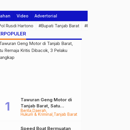
tahan
Video
Advertorial
 Pol Rusdi Hartono
#Bupati Tanjab Barat
#Pemprov Jambi
#Di
ERPOPULER
Tawuran Geng Motor di
Tanjab Barat, Satu
Berita
Daerah
Remaja Kritis Dibacok, 3
Hukum & Kriminal
Tanjab Barat
Pelaku Ditangkap
Speed Boat Bermuatan