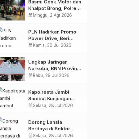
Basmi Genk Motor dan
Semakin Skena
Knalpot Brong, Polres
Tanjab Barat Amankan
calendar_month
Minggu, 2 Agt 2026
Belasan Kendaraan
PLN Hadirkan Promo
Power Drive, Beri
Diskon Tambah Daya
calendar_month
Kamis, 30 Jul 2026
50% di Ajang GIIAS
2026
Ungkap Jaringan
Narkoba, BNN Provinsi
Jambi dan Bea Cukai
calendar_month
Rabu, 29 Jul 2026
Amankan Sembilan
Pelaku beserta 766
Kapolresta Jambi
Butir Ekstasi dan 146
Sambut Kunjungan
Gram Sabu
Ketua dan Pengurus
calendar_month
Selasa, 28 Jul 2026
PWI Kota Jambi
Perkuat Sinergi dan
Dorong Lansia
Kolaborasi
Berdaya di Sektor
Hijau, Pertamina EP
calendar_month
Selasa, 28 Jul 2026