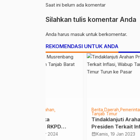
Saat ini belum ada komentar
Silahkan tulis komentar Anda
Anda harus
masuk
untuk berkomentar.
REKOMENDASI UNTUK ANDA
merintahan
Kesehatan
Tanjab Barat
Berita
pati Merangin
Meriahkan HKN ke-58,
Cega
ikan Lokasi
Dinkes Tanjab Barat
BBM 
ngan Rumah
Gelar Kegiatan
Tanj
calendar_month
calendar_month
Mar 2019
Minggu, 13 Nov 2022
Sab
um
PerJuSaMi Hingga
Sida