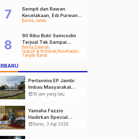
Sempit dan Rawan
Kecelakaan, Edi Purwanto
Berita
Jambi
Targetkan Jalan Lintas
Tungkal-Jambi Mulus di
2028
90 Ribu Butir Samcodin
Terjual Tak Sampai
Berita
Daerah
Setahun, Indra Safari
Hukum & Kriminal
Kesehatan
Desak Audit Menyeluruh
Tanjab Barat
ERBARU
Pertamina EP Jambi
Imbau Masyarakat
Tidak Beraktivitas di
calendar_month
16 jam yang lalu
Atas Jalur Pipa Migas
Demi Keselamatan
Yamaha Fazzio
Bersama
Hadirkan Special
Edition Sunset Blue,
calendar_month
Senin, 3 Agt 2026
Tampilkan Nuansa
Retro Summer yang