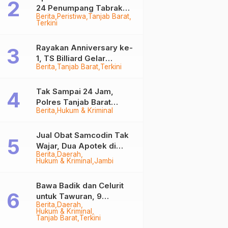
24 Penumpang Tabrak
Berita
Peristiwa
Tanjab Barat
Togok di Kuala Tungkal,
Terkini
Kapten Sempat Hilang
Rayakan Anniversary ke-
1, TS Billiard Gelar
Berita
Tanjab Barat
Terkini
Turnamen 9 Ball
Berhadiah Rp50,8 Juta
Tak Sampai 24 Jam,
Polres Tanjab Barat
Berita
Hukum & Kriminal
Ringkus Komplotan
Curanmor di Kuala
Tungkal
Jual Obat Samcodin Tak
Wajar, Dua Apotek di
Berita
Daerah
Tanjab Barat Disegel
Hukum & Kriminal
Jambi
BPOM!
Bawa Badik dan Celurit
untuk Tawuran, 9
Berita
Daerah
Anggota Geng Motor di
Hukum & Kriminal
Tanjab Barat Diringkus
Tanjab Barat
Terkini