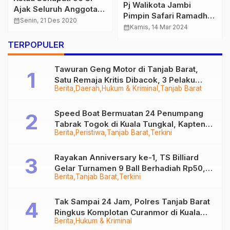
Pj Walikota Jambi
Ajak Seluruh Anggota
Pimpin Safari Ramadhan
Patuhi Prokes Saat
calendar_month
Senin, 21 Des 2020
Perdana dan Salurkan
calendar_month
Kamis, 14 Mar 2024
Menggantangkan
Hibah Mesjid
Burung Berkicau
TERPOPULER
Tawuran Geng Motor di Tanjab Barat,
Satu Remaja Kritis Dibacok, 3 Pelaku
Berita
Daerah
Hukum & Kriminal
Tanjab Barat
Ditangkap
Speed Boat Bermuatan 24 Penumpang
Tabrak Togok di Kuala Tungkal, Kapten
Berita
Peristiwa
Tanjab Barat
Terkini
Sempat Hilang
Rayakan Anniversary ke-1, TS Billiard
Gelar Turnamen 9 Ball Berhadiah Rp50,8
Berita
Tanjab Barat
Terkini
Juta
Tak Sampai 24 Jam, Polres Tanjab Barat
Ringkus Komplotan Curanmor di Kuala
Berita
Hukum & Kriminal
Tungkal