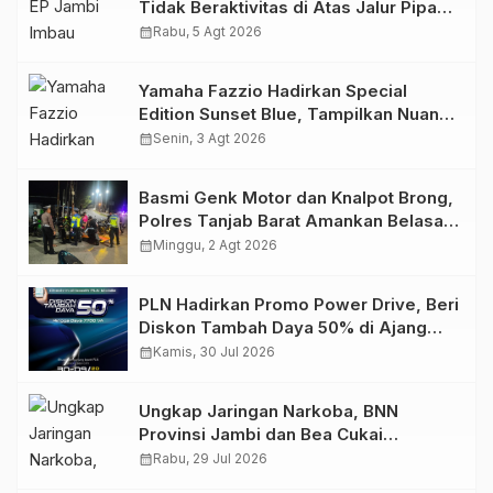
Tidak Beraktivitas di Atas Jalur Pipa
Migas Demi Keselamatan Bersama
calendar_month
Rabu, 5 Agt 2026
Yamaha Fazzio Hadirkan Special
Edition Sunset Blue, Tampilkan Nuansa
Retro Summer yang Semakin Skena
calendar_month
Senin, 3 Agt 2026
Basmi Genk Motor dan Knalpot Brong,
Polres Tanjab Barat Amankan Belasan
Kendaraan
calendar_month
Minggu, 2 Agt 2026
PLN Hadirkan Promo Power Drive, Beri
Diskon Tambah Daya 50% di Ajang
GIIAS 2026
calendar_month
Kamis, 30 Jul 2026
Ungkap Jaringan Narkoba, BNN
Provinsi Jambi dan Bea Cukai
Amankan Sembilan Pelaku beserta
calendar_month
Rabu, 29 Jul 2026
766 Butir Ekstasi dan 146 Gram Sabu