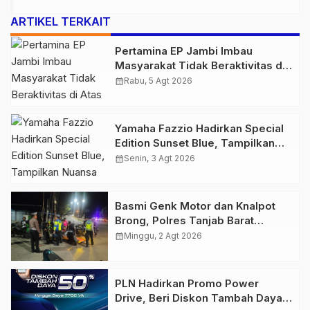
ARTIKEL TERKAIT
Pertamina EP Jambi Imbau
Masyarakat Tidak Beraktivitas di
Atas Jalur Pipa Migas Demi
calendar_month
Rabu, 5 Agt 2026
Keselamatan Bersama
Yamaha Fazzio Hadirkan Special
Edition Sunset Blue, Tampilkan
Nuansa Retro Summer yang
calendar_month
Senin, 3 Agt 2026
Semakin Skena
Basmi Genk Motor dan Knalpot
Brong, Polres Tanjab Barat
Amankan Belasan Kendaraan
calendar_month
Minggu, 2 Agt 2026
PLN Hadirkan Promo Power
Drive, Beri Diskon Tambah Daya