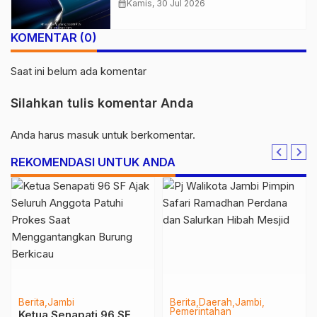
50% di Ajang GIIAS 2026
calendar_month
Kamis, 30 Jul 2026
KOMENTAR (0)
Saat ini belum ada komentar
Silahkan tulis komentar Anda
Anda harus
masuk
untuk berkomentar.
REKOMENDASI UNTUK ANDA
Berita
Jambi
Berita
Daerah
Jambi
Pemerintahan
Ketua Senapati 96 SF