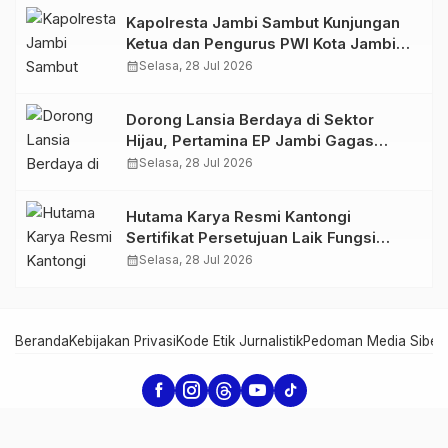
Kapolresta Jambi Sambut Kunjungan
Ketua dan Pengurus PWI Kota Jambi
Perkuat Sinergi dan Kolaborasi
calendar_month
Selasa, 28 Jul 2026
Dorong Lansia Berdaya di Sektor
Hijau, Pertamina EP Jambi Gagas
Lansiapreneur Batik Eco-Print
calendar_month
Selasa, 28 Jul 2026
Hutama Karya Resmi Kantongi
Sertifikat Persetujuan Laik Fungsi
Struktur Jembatan Musi V Tol
calendar_month
Selasa, 28 Jul 2026
Palembang–Betung
Beranda
Kebijakan Privasi
Kode Etik Jurnalistik
Pedoman Media Siber