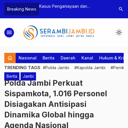
n Narkoba, BNN
Kasus Penganiayaan dan
Polres T
search
Breaking News
dan Bea Cukai
Pengancaman Ketua BPD, Polres
Pengeroy
an Pelaku beserta
Tebo Tetapkan Dua Tersangka
Dua Pela
si dan 146 Gram
Ditahan
menu
light_mode
home
Nasional
Berita
Daerah
Kanal
Hukum & Krim
TRENDING TAGS
#Polda Jambi
#Kapolda Jambi
#Pemkab
Berita
Jambi
Polda Jambi Perkuat
Sispamkota, 1.016 Personel
Disiagakan Antisipasi
Dinamika Global hingga
Agenda Nasional