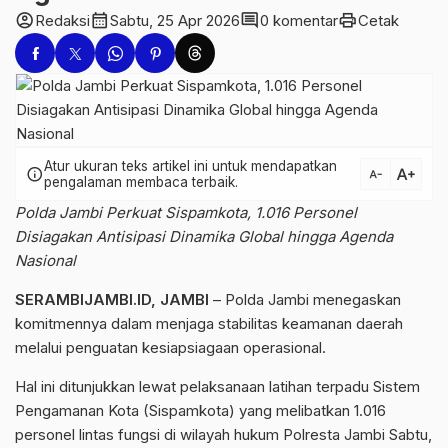
account_circle
calendar_month
comment
print
Redaksi
Sabtu, 25 Apr 2026
0 komentar
Cetak
Atur ukuran teks artikel ini untuk mendapatkan
text_increase
info
text_decrease
pengalaman membaca terbaik.
Polda Jambi Perkuat Sispamkota, 1.016 Personel
Disiagakan Antisipasi Dinamika Global hingga Agenda
Nasional
SERAMBIJAMBI.ID, JAMBI
– Polda Jambi menegaskan
komitmennya dalam menjaga stabilitas keamanan daerah
melalui penguatan kesiapsiagaan operasional.
Hal ini ditunjukkan lewat pelaksanaan latihan terpadu Sistem
Pengamanan Kota (Sispamkota) yang melibatkan 1.016
personel lintas fungsi di wilayah hukum Polresta Jambi Sabtu,