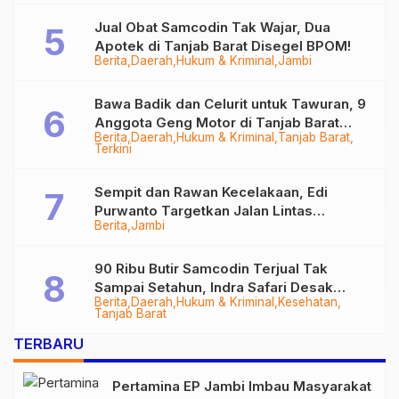
Jual Obat Samcodin Tak Wajar, Dua
Apotek di Tanjab Barat Disegel BPOM!
Berita
Daerah
Hukum & Kriminal
Jambi
Bawa Badik dan Celurit untuk Tawuran, 9
Anggota Geng Motor di Tanjab Barat
Berita
Daerah
Hukum & Kriminal
Tanjab Barat
Diringkus
Terkini
Sempit dan Rawan Kecelakaan, Edi
Purwanto Targetkan Jalan Lintas
Berita
Jambi
Tungkal-Jambi Mulus di 2028
90 Ribu Butir Samcodin Terjual Tak
Sampai Setahun, Indra Safari Desak
Berita
Daerah
Hukum & Kriminal
Kesehatan
Audit Menyeluruh
Tanjab Barat
TERBARU
Pertamina EP Jambi Imbau Masyarakat