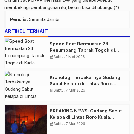
Oknum Sat Pol-PP berinisial DW yang disebut-sebut
membekingi pembangunan itu, belum bisa dihubungi. (*)
Penulis
: Serambi Jambi
ARTIKEL TERKAIT
Speed Boat Bermuatan 24
Penumpang Tabrak Togok di
Kuala Tungkal, Kapten Sempat
calendar_month
Sabtu, 2 Mei 2026
Hilang
Kronologi Terbakarnya Gudang
Sabut Kelapa di Lintas Roro:
CCTV Mati Mendadak, Api
calendar_month
Sabtu, 7 Mar 2026
Langsung Membesar
BREAKING NEWS: Gudang Sabut
Kelapa di Lintas Roro Kuala
Tungkal Terbakar, Petugas
calendar_month
Sabtu, 7 Mar 2026
Berjibaku Padamkan Api