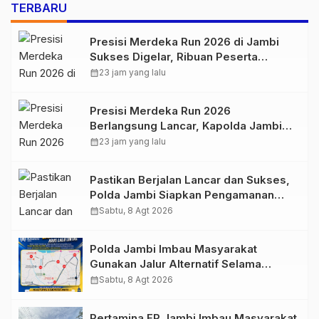
TERBARU
Presisi Merdeka Run 2026 di Jambi
Sukses Digelar, Ribuan Peserta
Ramaikan Event Nasional
calendar_month
23 jam yang lalu
Presisi Merdeka Run 2026
Berlangsung Lancar, Kapolda Jambi
Ucapkan Terimakasih dan Apresiasi
calendar_month
23 jam yang lalu
Dukungan Masyarakat
Pastikan Berjalan Lancar dan Sukses,
Polda Jambi Siapkan Pengamanan
Berlapis untuk 8.750 Pelari, 1.848
calendar_month
Sabtu, 8 Agt 2026
Personel Kawal Presisi Merdeka Run
Polda Jambi Imbau Masyarakat
Gunakan Jalur Alternatif Selama
Pelaksanaan Presisi Merdeka Run
calendar_month
Sabtu, 8 Agt 2026
2026
Pertamina EP Jambi Imbau Masyarakat