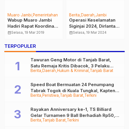
Muaro Jambi
Pemerintahan
Berita
Daerah
Jambi
Wabup Muaro Jambi
Operasi Keselamatan
Hadiri Rapat Koordinasi
Siginjai 2024, Dirlantas
Penanganan Narkoba
Polda Jambi: Angka
calendar_month
Selasa, 19 Mar 2019
calendar_month
Selasa, 19 Mar 2024
Kecelakaan Menurun 50
Persen
TERPOPULER
Tawuran Geng Motor di Tanjab Barat,
Satu Remaja Kritis Dibacok, 3 Pelaku
Berita
Daerah
Hukum & Kriminal
Tanjab Barat
Ditangkap
Speed Boat Bermuatan 24 Penumpang
Tabrak Togok di Kuala Tungkal, Kapten
Berita
Peristiwa
Tanjab Barat
Terkini
Sempat Hilang
Rayakan Anniversary ke-1, TS Billiard
Gelar Turnamen 9 Ball Berhadiah Rp50,8
Berita
Tanjab Barat
Terkini
Juta