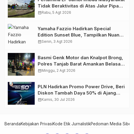
Tidak Beraktivitas di Atas Jalur Pipa
Migas Demi Keselamatan Bersama
calendar_month
Rabu, 5 Agt 2026
Yamaha Fazzio Hadirkan Special
Edition Sunset Blue, Tampilkan Nuansa
Retro Summer yang Semakin Skena
calendar_month
Senin, 3 Agt 2026
Basmi Genk Motor dan Knalpot Brong,
Polres Tanjab Barat Amankan Belasan
Kendaraan
calendar_month
Minggu, 2 Agt 2026
PLN Hadirkan Promo Power Drive, Beri
Diskon Tambah Daya 50% di Ajang
GIIAS 2026
calendar_month
Kamis, 30 Jul 2026
Beranda
Kebijakan Privasi
Kode Etik Jurnalistik
Pedoman Media Siber