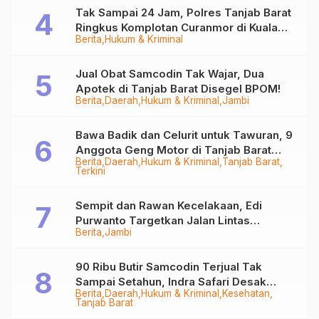
Tak Sampai 24 Jam, Polres Tanjab Barat
Ringkus Komplotan Curanmor di Kuala
Berita
Hukum & Kriminal
Tungkal
Jual Obat Samcodin Tak Wajar, Dua
Apotek di Tanjab Barat Disegel BPOM!
Berita
Daerah
Hukum & Kriminal
Jambi
Bawa Badik dan Celurit untuk Tawuran, 9
Anggota Geng Motor di Tanjab Barat
Berita
Daerah
Hukum & Kriminal
Tanjab Barat
Diringkus
Terkini
Sempit dan Rawan Kecelakaan, Edi
Purwanto Targetkan Jalan Lintas
Berita
Jambi
Tungkal-Jambi Mulus di 2028
90 Ribu Butir Samcodin Terjual Tak
Sampai Setahun, Indra Safari Desak
Berita
Daerah
Hukum & Kriminal
Kesehatan
Audit Menyeluruh
Tanjab Barat