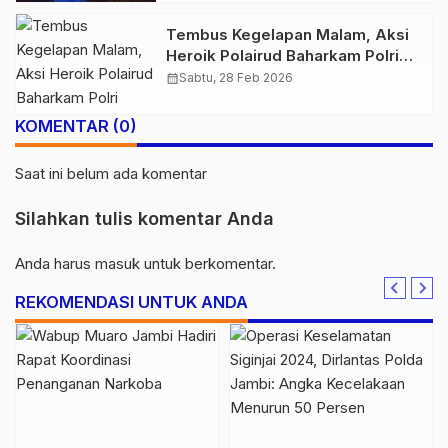
Tembus Kegelapan Malam, Aksi
Heroik Polairud Baharkam Polri
Selamatkan Nyawa Pasien Kritis
calendar_month
Sabtu, 28 Feb 2026
di Tanjab Barat
KOMENTAR (0)
Saat ini belum ada komentar
Silahkan tulis komentar Anda
Anda harus
masuk
untuk berkomentar.
REKOMENDASI UNTUK ANDA