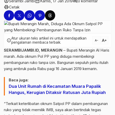
account_circle
calendar_month
comment
Serambi Jambi
Kamis, 17 Jan 2019
0 komentar
print
Cetak
Atur ukuran teks artikel ini untuk mendapatkan
text_increase
info
text_decrease
pengalaman membaca terbaik.
SERAMBIJAMBI.ID, MERANGIN
– Bupati Merangin Al Haris
marah. Ada oknum Pol PP yang diduga membekingi
pembangunan ruko tanpa izin. Bangunan sepuluh pintu itulah
yang ambruk pada Rabu pagi 16 Januari 2019 kemarin.
Baca juga:
Dua Unit Rumah di Kecamatan Muara Papalik
Hangus, Kerugian Ditaksir Ratusan Juta Rupiah
“Terkait keterlibatan oknum Satpol PP dalam pembangunan
ruko yang tidak memilik IMB, saya akan bertindak tegas