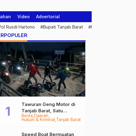
tahan
Video
Advertorial
 Pol Rusdi Hartono
#Bupati Tanjab Barat
#Pemprov Jambi
#Di
ERPOPULER
Tawuran Geng Motor di
Tanjab Barat, Satu
Berita
Daerah
Remaja Kritis Dibacok, 3
Hukum & Kriminal
Tanjab Barat
Pelaku Ditangkap
Speed Boat Bermuatan