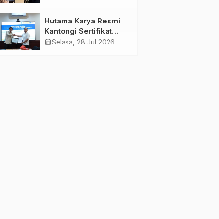
Jambi Gagas
Lansiapreneur Batik
Hutama Karya Resmi
Eco-Print
Kantongi Sertifikat
Persetujuan Laik
calendar_month
Selasa, 28 Jul 2026
Fungsi Struktur
Jembatan Musi V Tol
Palembang–Betung