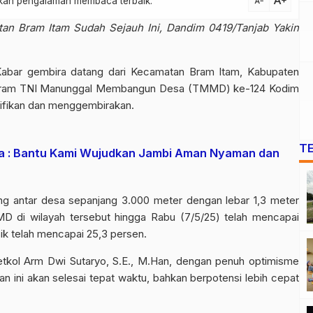
text_increase
atkan pengalaman membaca terbaik.
text_decrease
n Bram Itam Sudah Sejauh Ini, Dandim 0419/Tanjab Yakin
abar gembira datang dari Kecamatan Bram Itam, Kabupaten
 program TNI Manunggal Membangun Desa (TMMD) ke-124 Kodim
nifikan dan menggembirakan.
T
lda : Bantu Kami Wujudkan Jambi Aman Nyaman dan
ung antar desa sepanjang 3.000 meter dengan lebar 1,3 meter
D di wilayah tersebut hingga Rabu (7/5/25) telah mencapai
k telah mencapai 25,3 persen.
tkol Arm Dwi Sutaryo, S.E., M.Han, dengan penuh optimisme
 ini akan selesai tepat waktu, bahkan berpotensi lebih cepat