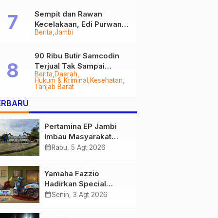
Sempit dan Rawan
Kecelakaan, Edi Purwanto
Berita
Jambi
Targetkan Jalan Lintas
Tungkal-Jambi Mulus di
2028
90 Ribu Butir Samcodin
Terjual Tak Sampai
Berita
Daerah
Setahun, Indra Safari
Hukum & Kriminal
Kesehatan
Desak Audit Menyeluruh
Tanjab Barat
ERBARU
Pertamina EP Jambi
Imbau Masyarakat
Tidak Beraktivitas di
calendar_month
Rabu, 5 Agt 2026
Atas Jalur Pipa Migas
Demi Keselamatan
Yamaha Fazzio
Bersama
Hadirkan Special
Edition Sunset Blue,
calendar_month
Senin, 3 Agt 2026
Tampilkan Nuansa
Retro Summer yang