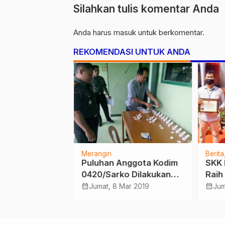
Silahkan tulis komentar Anda
Anda harus
masuk
untuk berkomentar.
REKOMENDASI UNTUK ANDA
Merangin
Berita
2/Gapu Pimpin
Puluhan Anggota Kodim
SKK 
hutla dan
0420/Sarko Dilakukan
Raih
n Covid-19
Tes Urine, Hasilnya…
dari
calendar_month
calendar_month
ul 2021
Jumat, 8 Mar 2019
Jum
con
Kete
Repu
Peme