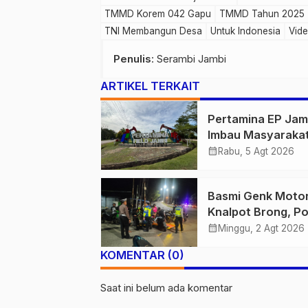
TMMD Korem 042 Gapu
TMMD Tahun 2025
TNI Membangun Desa
Untuk Indonesia
Vid
Penulis
: Serambi Jambi
ARTIKEL TERKAIT
Pertamina EP Jam
Imbau Masyaraka
Tidak Beraktivitas
calendar_month
Rabu, 5 Agt 2026
Atas Jalur Pipa M
Demi Keselamata
Basmi Genk Moto
Bersama
Knalpot Brong, Po
Tanjab Barat Am
calendar_month
Minggu, 2 Agt 2026
Belasan Kendaraa
KOMENTAR (0)
Saat ini belum ada komentar