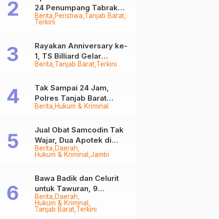
24 Penumpang Tabrak
Berita
Peristiwa
Tanjab Barat
Togok di Kuala Tungkal,
Terkini
Kapten Sempat Hilang
Rayakan Anniversary ke-
1, TS Billiard Gelar
Berita
Tanjab Barat
Terkini
Turnamen 9 Ball
Berhadiah Rp50,8 Juta
Tak Sampai 24 Jam,
Polres Tanjab Barat
Berita
Hukum & Kriminal
Ringkus Komplotan
Curanmor di Kuala
Tungkal
Jual Obat Samcodin Tak
Wajar, Dua Apotek di
Berita
Daerah
Tanjab Barat Disegel
Hukum & Kriminal
Jambi
BPOM!
Bawa Badik dan Celurit
untuk Tawuran, 9
Berita
Daerah
Anggota Geng Motor di
Hukum & Kriminal
Tanjab Barat Diringkus
Tanjab Barat
Terkini