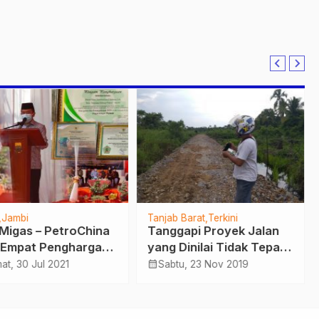
Jambi
Tanjab Barat
Terkini
Migas – PetroChina
Tanggapi Proyek Jalan
 Empat Penghargaan
yang Dinilai Tidak Tepat
 Menteri
Sasaran, H. Uddin : Ini
calendar_month
at, 30 Jul 2021
Sabtu, 23 Nov 2019
nagakerjaan
Akan Kita Selidiki, Jalan
blik Indonesia dan
Apa Ini
rintah Provinsi