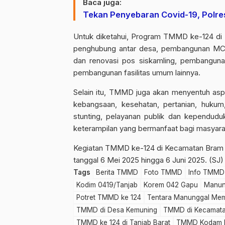
Baca juga:
Tekan Penyebaran Covid-19, Polre
Untuk diketahui, Program TMMD ke-124 di 
penghubung antar desa, pembangunan MCK
dan renovasi pos siskamling, pembangun
pembangunan fasilitas umum lainnya.
Selain itu, TMMD juga akan menyentuh asp
kebangsaan, kesehatan, pertanian, huku
stunting, pelayanan publik dan kependudu
keterampilan yang bermanfaat bagi masyara
Kegiatan TMMD ke-124 di Kecamatan Bram It
tanggal 6 Mei 2025 hingga 6 Juni 2025. (SJ)
Tags
Berita TMMD
Foto TMMD
Info TMMD
Kodim 0419/Tanjab
Korem 042 Gapu
Manun
Potret TMMD ke 124
Tentara Manunggal Me
TMMD di Desa Kemuning
TMMD di Kecamata
TMMD ke 124 di Tanjab Barat
TMMD Kodam II