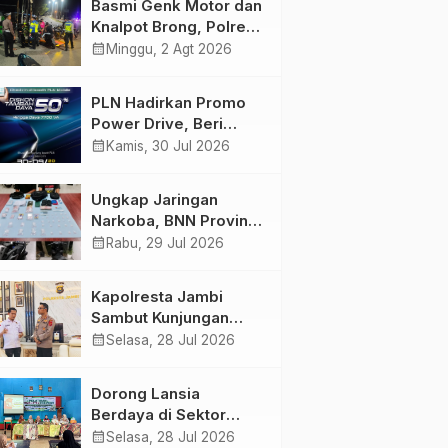
Basmi Genk Motor dan
Semakin Skena
Knalpot Brong, Polres
Tanjab Barat Amankan
calendar_month
Minggu, 2 Agt 2026
Belasan Kendaraan
PLN Hadirkan Promo
Power Drive, Beri
Diskon Tambah Daya
calendar_month
Kamis, 30 Jul 2026
50% di Ajang GIIAS
2026
Ungkap Jaringan
Narkoba, BNN Provinsi
Jambi dan Bea Cukai
calendar_month
Rabu, 29 Jul 2026
Amankan Sembilan
Pelaku beserta 766
Kapolresta Jambi
Butir Ekstasi dan 146
Sambut Kunjungan
Gram Sabu
Ketua dan Pengurus
calendar_month
Selasa, 28 Jul 2026
PWI Kota Jambi
Perkuat Sinergi dan
Dorong Lansia
Kolaborasi
Berdaya di Sektor
Hijau, Pertamina EP
calendar_month
Selasa, 28 Jul 2026