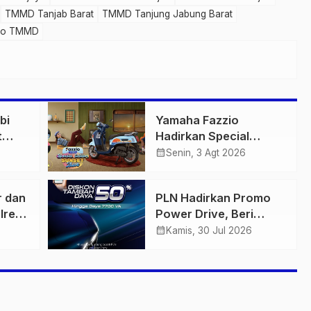
TMMD Tanjab Barat
TMMD Tanjung Jabung Barat
eo TMMD
bi
Yamaha Fazzio
t
Hadirkan Special
 di
Edition Sunset Blue,
calendar_month
Senin, 3 Agt 2026
igas
Tampilkan Nuansa
n
Retro Summer yang
r dan
PLN Hadirkan Promo
Semakin Skena
lres
Power Drive, Beri
ankan
Diskon Tambah Daya
calendar_month
Kamis, 30 Jul 2026
n
50% di Ajang GIIAS
2026