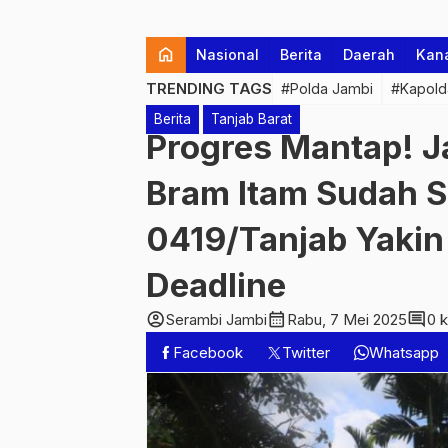
home
Nasional
Berita
Daerah
Kan
TRENDING TAGS
#Polda Jambi
#Kapold
Berita
Tanjab Barat
Progres Mantap! 
Bram Itam Sudah S
0419/Tanjab Yaki
Deadline
account_circle
calendar_month
comment
Serambi Jambi
Rabu, 7 Mei 2025
0 
Facebook
Twitter
Whatsapp