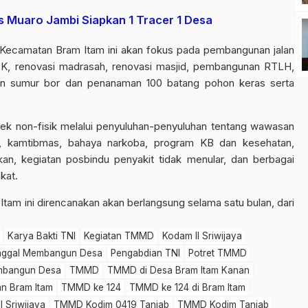
s Muaro Jambi Siapkan 1 Tracer 1 Desa
Kecamatan Bram Itam ini akan fokus pada pembangunan jalan
, renovasi madrasah, renovasi masjid, pembangunan RTLH,
an sumur bor dan penanaman 100 batang pohon keras serta
ek non-fisik melalui penyuluhan-penyuluhan tentang wawasan
m, kamtibmas, bahaya narkoba, program KB dan kesehatan,
kan, kegiatan posbindu penyakit tidak menular, dan berbagai
kat.
am ini direncanakan akan berlangsung selama satu bulan, dari
Karya Bakti TNI
Kegiatan TMMD
Kodam II Sriwijaya
ggal Membangun Desa
Pengabdian TNI
Potret TMMD
mbangun Desa
TMMD
TMMD di Desa Bram Itam Kanan
n Bram Itam
TMMD ke 124
TMMD ke 124 di Bram Itam
 Sriwijaya
TMMD Kodim 0419 Tanjab
TMMD Kodim Tanjab