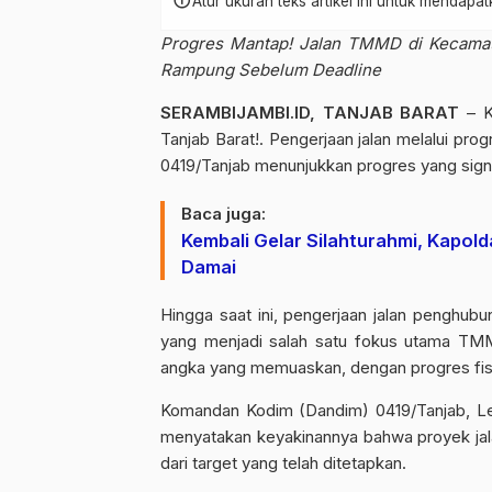
info
Atur ukuran teks artikel ini untuk mendap
Progres Mantap! Jalan TMMD di Kecamata
Rampung Sebelum Deadline
SERAMBIJAMBI.ID, TANJAB BARAT
– K
Tanjab Barat!. Pengerjaan jalan melalui
0419/Tanjab menunjukkan progres yang sig
Baca juga:
Kembali Gelar Silahturahmi, Kapo
Damai
Hingga saat ini, pengerjaan jalan penghub
yang menjadi salah satu fokus utama TMM
angka yang memuaskan, dengan progres fisi
Komandan Kodim (Dandim) 0419/Tanjab, Le
menyatakan keyakinannya bahwa proyek jalan
dari target yang telah ditetapkan.