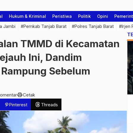
al
Hukum & Kriminal
Peristiwa
Politik
Opini
Pemerin
a Jambi
#Pemkab Tanjab Barat
#Polres Tanjab Barat
#Irjen
T
Jalan TMMD di Kecamatan
ejauh Ini, Dandim
n Rampung Sebelum
print
komentar
Cetak
Pinterest
Threads