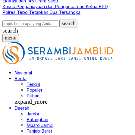
Ekstasi dan 146 Gram Sabu
Kasus Penganiayaan dan Pengancaman Ketua BPD,
Polres Tebo Tetapkan Dua Tersangka
search
search
menu
Nasional
Berita
Terkini
Populer
Pilihan
expand_more
Daerah
Jambi
Batanghari
Muaro Jambi
Tanjab Barat