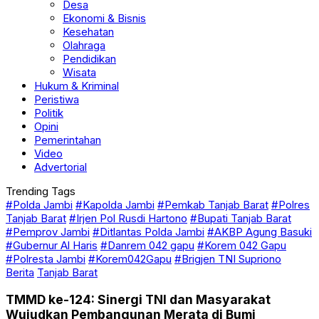
Desa
Ekonomi & Bisnis
Kesehatan
Olahraga
Pendidikan
Wisata
Hukum & Kriminal
Peristiwa
Politik
Opini
Pemerintahan
Video
Advertorial
Trending Tags
#Polda Jambi
#Kapolda Jambi
#Pemkab Tanjab Barat
#Polres
Tanjab Barat
#Irjen Pol Rusdi Hartono
#Bupati Tanjab Barat
#Pemprov Jambi
#Ditlantas Polda Jambi
#AKBP Agung Basuki
#Gubernur Al Haris
#Danrem 042 gapu
#Korem 042 Gapu
#Polresta Jambi
#Korem042Gapu
#Brigjen TNI Supriono
Berita
Tanjab Barat
TMMD ke-124: Sinergi TNI dan Masyarakat
Wujudkan Pembangunan Merata di Bumi