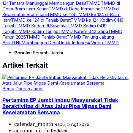
124
Tentara Manunggal Membangun Desa
TMMD
TMMD di
Desa Bram Itam Kanan
TMMD di Desa Kemuning
TMMD di
Kecamatan Bram Itam
TMMD ke 124
TMMD ke 124 di Bram
Itam
TMMD ke 124 di Tanjab Barat
TMMD ke 124 Kodim 0419
Tanjab
TMMD Kodam II Sriwijaya
TMMD Kodim 0419
Tanjab
TMMD Kodim Tanjab
TMMD Korem 042 Gapu
TMMD
Tahun 2025
TMMD Tanjab Barat
TMMD Tanjung Jabung
Barat
TNI Membangun Desa
Untuk Indonesia
Video TMMD
Penulis
: Serambi Jambi
Artikel Terkait
Berita
Daerah
Jambi
Pertamina EP Jambi Imbau Masyarakat Tidak
Beraktivitas di Atas Jalur Pipa Migas Demi
Keselamatan Bersama
calendar_month
Rabu, 5 Agt 2026
account_circle
Redaksi