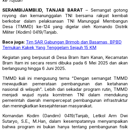
ke Tujuan
SERAMBIJAMBI.ID, TANJAB BARAT
– Semangat gotong
royong dan kemanunggalan TNI bersama rakyat kembali
berkobar dalam pelaksanaan TNI Manunggal Membangun
Desa (TMMD) ke-124 yang digelar oleh Komando Distrik
Militer (Kodim) 0419/Tanjab.
Baca juga:
Tim SAR Gabungan Brimob dan Basarnas, BPBD
Temukan Kakek Yang Tenggelam Sejauh 15 KM
Kegiatan yang berpusat di Desa Bram Itam Kanan, Kecamatan
Bram Itam ini secara resmi dibuka pada 6 Mei 2025 dan akan
berlangsung hingga 6 Juni 2025.
TMMD kali ini mengusung tema “Dengan semangat TMMD
mewujudkan pemerataan pembangunan dan ketahanan
nasional di wilayah”. Lebih dari sekadar program rutin, TMMD
menjadi wujud nyata komitmen TNI dalam mendukung
pemerintah daerah mempercepat pembangunan infrastruktur
dan meningkatkan kesejahteraan masyarakat.
Komandan Kodim (Dandim) 0419/Tanjab, Letkol Arm Dwi
Sutaryo, S.E., M.Han, dalam kesempatannya menyampaikan
bahwa program ini bukan hanya tentang pembangunan fisik