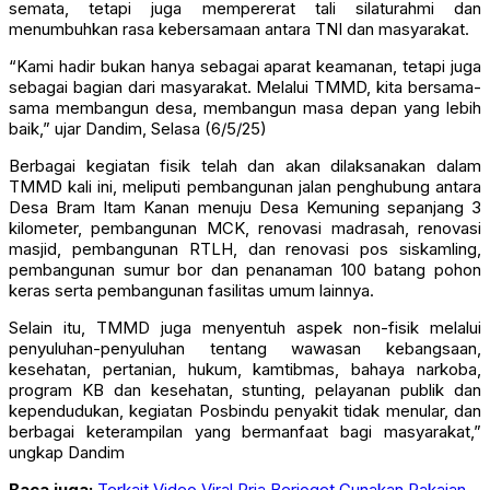
semata, tetapi juga mempererat tali silaturahmi dan
menumbuhkan rasa kebersamaan antara TNI dan masyarakat.
“Kami hadir bukan hanya sebagai aparat keamanan, tetapi juga
sebagai bagian dari masyarakat. Melalui TMMD, kita bersama-
sama membangun desa, membangun masa depan yang lebih
baik,” ujar Dandim, Selasa (6/5/25)
Berbagai kegiatan fisik telah dan akan dilaksanakan dalam
TMMD kali ini, meliputi pembangunan jalan penghubung antara
Desa Bram Itam Kanan menuju Desa Kemuning sepanjang 3
kilometer, pembangunan MCK, renovasi madrasah, renovasi
masjid, pembangunan RTLH, dan renovasi pos siskamling,
pembangunan sumur bor dan penanaman 100 batang pohon
keras serta pembangunan fasilitas umum lainnya.
Selain itu, TMMD juga menyentuh aspek non-fisik melalui
penyuluhan-penyuluhan tentang wawasan kebangsaan,
kesehatan, pertanian, hukum, kamtibmas, bahaya narkoba,
program KB dan kesehatan, stunting, pelayanan publik dan
kependudukan, kegiatan Posbindu penyakit tidak menular, dan
berbagai keterampilan yang bermanfaat bagi masyarakat,”
ungkap Dandim
Baca juga:
Terkait Video Viral Pria Berjoget Gunakan Pakaian