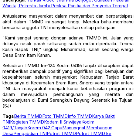
Wanita, Polresta Jambi Periksa Panitia dan Penyedia Tempat
Antusiasme masyarakat dalam menyambut dan berpartisipasi
aktif dalam TMMD ini sangat tinggi. Mereka bahu-membahu
bersama anggota TNI menyelesaikan setiap pekerjaan.
“Kami sangat senang dengan adanya TMMD ini. Jalan yang
dulunya rusak parah sekarang sudah mulai diperbaiki. Terima
kasih Bapak TNI,” ungkap Muhammad, salah seorang warga
Desa Bram Itam Kanan.
Kehadiran TMMD ke-124 Kodim 0419/Tanjab diharapkan dapat
memberikan dampak positif yang signifikan bagi kemajuan dan
kesejahteraan seluruh masyarakat Kabupaten Tanjab Barat
khususnya di Kecamatan Bram Itam. Sinergi yang terjalin antara
TNI dan masyarakat menjadi kunci keberhasilan program ini
dalam mewujudkan pembangunan yang merata dan
berkelanjutan di Bumi Serengkuh Dayung Serentak ke Tujuan.
(SJ)
Tags
Berita TMMD
Foto TMMD
Info TMMD
Karya Bakti
TNI
Kegiatan TMMD
Kodam II Sriwijaya
Kodim
0419/Tanjab
Korem 042 Gapu
Manunggal Membangun
Desa
Pengabdian TNI
Potret TMMD
Potret TMMD ke