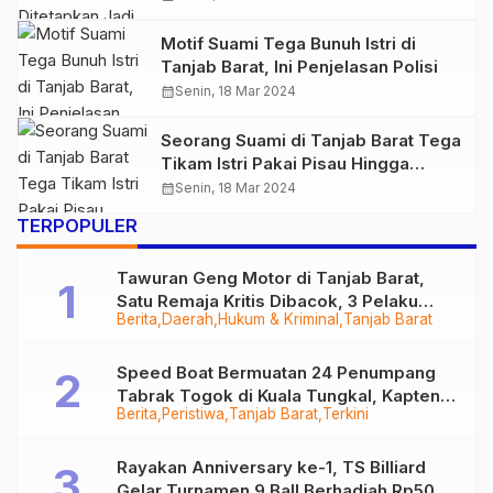
Motif Suami Tega Bunuh Istri di
Tanjab Barat, Ini Penjelasan Polisi
calendar_month
Senin, 18 Mar 2024
Seorang Suami di Tanjab Barat Tega
Tikam Istri Pakai Pisau Hingga
Tewas
calendar_month
Senin, 18 Mar 2024
TERPOPULER
Tawuran Geng Motor di Tanjab Barat,
Satu Remaja Kritis Dibacok, 3 Pelaku
Berita
Daerah
Hukum & Kriminal
Tanjab Barat
Ditangkap
Speed Boat Bermuatan 24 Penumpang
Tabrak Togok di Kuala Tungkal, Kapten
Berita
Peristiwa
Tanjab Barat
Terkini
Sempat Hilang
Rayakan Anniversary ke-1, TS Billiard
Gelar Turnamen 9 Ball Berhadiah Rp50,8