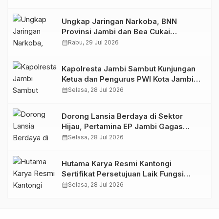
Ungkap Jaringan Narkoba, BNN
Provinsi Jambi dan Bea Cukai
Amankan Sembilan Pelaku beserta
calendar_month
Rabu, 29 Jul 2026
766 Butir Ekstasi dan 146 Gram Sabu
Kapolresta Jambi Sambut Kunjungan
Ketua dan Pengurus PWI Kota Jambi
Perkuat Sinergi dan Kolaborasi
calendar_month
Selasa, 28 Jul 2026
Dorong Lansia Berdaya di Sektor
Hijau, Pertamina EP Jambi Gagas
Lansiapreneur Batik Eco-Print
calendar_month
Selasa, 28 Jul 2026
Hutama Karya Resmi Kantongi
Sertifikat Persetujuan Laik Fungsi
Struktur Jembatan Musi V Tol
calendar_month
Selasa, 28 Jul 2026
Palembang–Betung