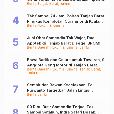
Berita
Tanjab Barat
Terkini
Juta
Tak Sampai 24 Jam, Polres Tanjab Barat
Ringkus Komplotan Curanmor di Kuala
Berita
Hukum & Kriminal
Tungkal
Jual Obat Samcodin Tak Wajar, Dua
Apotek di Tanjab Barat Disegel BPOM!
Berita
Daerah
Hukum & Kriminal
Jambi
Bawa Badik dan Celurit untuk Tawuran, 9
Anggota Geng Motor di Tanjab Barat
Berita
Daerah
Hukum & Kriminal
Tanjab Barat
Diringkus
Terkini
Sempit dan Rawan Kecelakaan, Edi
Purwanto Targetkan Jalan Lintas
Berita
Jambi
Tungkal-Jambi Mulus di 2028
90 Ribu Butir Samcodin Terjual Tak
Sampai Setahun, Indra Safari Desak