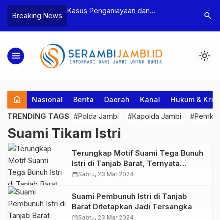
n Narkoba, BNN
Kasus Penganiayaan dan
Polres T
search
Breaking News
dan Bea Cukai
Pengancaman Ketua BPD, Polres
Pengeroy
an Pelaku beserta
Tebo Tetapkan Dua Tersangka
Dua Pela
si dan 146 Gram
Ditahan
menu
light_mode
home
Nasional
Berita
Daerah
Kanal
Hukum & Krim
TRENDING TAGS
#Polda Jambi
#Kapolda Jambi
#Pemkab
Suami Tikam Istri
Terungkap Motif Suami Tega Bunuh
Istri di Tanjab Barat, Ternyata
karena…
calendar_month
Sabtu, 23 Mar 2024
Suami Pembunuh Istri di Tanjab
Barat Ditetapkan Jadi Tersangka
calendar_month
Sabtu, 23 Mar 2024