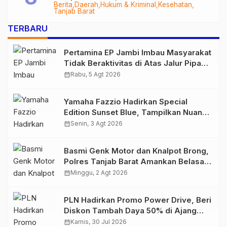
Berita
Daerah
Hukum & Kriminal
Kesehatan
Audit Menyeluruh
Tanjab Barat
TERBARU
Pertamina EP Jambi Imbau Masyarakat
Tidak Beraktivitas di Atas Jalur Pipa
Migas Demi Keselamatan Bersama
calendar_month
Rabu, 5 Agt 2026
Yamaha Fazzio Hadirkan Special
Edition Sunset Blue, Tampilkan Nuansa
Retro Summer yang Semakin Skena
calendar_month
Senin, 3 Agt 2026
Basmi Genk Motor dan Knalpot Brong,
Polres Tanjab Barat Amankan Belasan
Kendaraan
calendar_month
Minggu, 2 Agt 2026
PLN Hadirkan Promo Power Drive, Beri
Diskon Tambah Daya 50% di Ajang
GIIAS 2026
calendar_month
Kamis, 30 Jul 2026