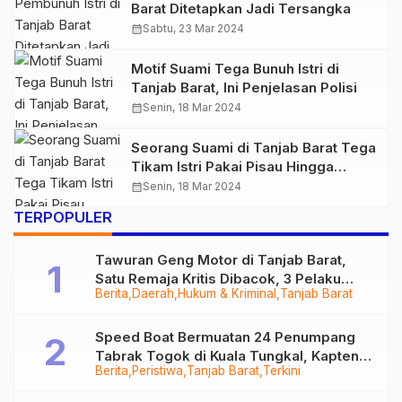
Barat Ditetapkan Jadi Tersangka
calendar_month
Sabtu, 23 Mar 2024
Motif Suami Tega Bunuh Istri di
Tanjab Barat, Ini Penjelasan Polisi
calendar_month
Senin, 18 Mar 2024
Seorang Suami di Tanjab Barat Tega
Tikam Istri Pakai Pisau Hingga
Tewas
calendar_month
Senin, 18 Mar 2024
TERPOPULER
Tawuran Geng Motor di Tanjab Barat,
Satu Remaja Kritis Dibacok, 3 Pelaku
Berita
Daerah
Hukum & Kriminal
Tanjab Barat
Ditangkap
Speed Boat Bermuatan 24 Penumpang
Tabrak Togok di Kuala Tungkal, Kapten
Berita
Peristiwa
Tanjab Barat
Terkini
Sempat Hilang