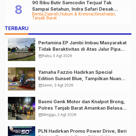
90 Ribu Butir Samcodin Terjual Tak
Sampai Setahun, Indra Safari Desak
Berita
Daerah
Hukum & Kriminal
Kesehatan
Audit Menyeluruh
Tanjab Barat
TERBARU
Pertamina EP Jambi Imbau Masyarakat
Tidak Beraktivitas di Atas Jalur Pipa
Migas Demi Keselamatan Bersama
calendar_month
Rabu, 5 Agt 2026
Yamaha Fazzio Hadirkan Special
Edition Sunset Blue, Tampilkan Nuansa
Retro Summer yang Semakin Skena
calendar_month
Senin, 3 Agt 2026
Basmi Genk Motor dan Knalpot Brong,
Polres Tanjab Barat Amankan Belasan
Kendaraan
calendar_month
Minggu, 2 Agt 2026
PLN Hadirkan Promo Power Drive, Beri