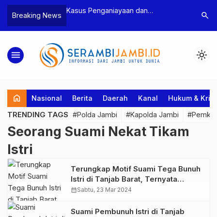
n Narkoba, BNN
Kasus Penganiayaan dan
Polres T
search
Breaking News
dan Bea Cukai
Pengancaman Ketua BPD, Polres
Pengeroy
an Pelaku beserta
Tebo Tetapkan Dua Tersangka
Dua Pela
si dan 146 Gram
Ditahan
menu
light_mode
home
Nasional
Berita
Daerah
Kanal
Hukum & Krim
TRENDING TAGS
#Polda Jambi
#Kapolda Jambi
#Pemkab
Seorang Suami Nekat Tikam
Istri
Terungkap Motif Suami Tega Bunuh
Istri di Tanjab Barat, Ternyata
karena…
calendar_month
Sabtu, 23 Mar 2024
Suami Pembunuh Istri di Tanjab