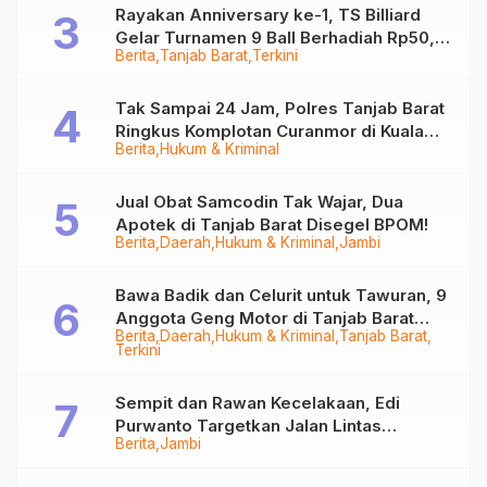
Rayakan Anniversary ke-1, TS Billiard
Gelar Turnamen 9 Ball Berhadiah Rp50,8
Berita
Tanjab Barat
Terkini
Juta
Tak Sampai 24 Jam, Polres Tanjab Barat
Ringkus Komplotan Curanmor di Kuala
Berita
Hukum & Kriminal
Tungkal
Jual Obat Samcodin Tak Wajar, Dua
Apotek di Tanjab Barat Disegel BPOM!
Berita
Daerah
Hukum & Kriminal
Jambi
Bawa Badik dan Celurit untuk Tawuran, 9
Anggota Geng Motor di Tanjab Barat
Berita
Daerah
Hukum & Kriminal
Tanjab Barat
Diringkus
Terkini
Sempit dan Rawan Kecelakaan, Edi
Purwanto Targetkan Jalan Lintas
Berita
Jambi
Tungkal-Jambi Mulus di 2028