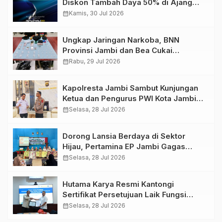
Diskon Tambah Daya 50% di Ajang
GIIAS 2026
calendar_month
Kamis, 30 Jul 2026
Ungkap Jaringan Narkoba, BNN
Provinsi Jambi dan Bea Cukai
Amankan Sembilan Pelaku beserta
calendar_month
Rabu, 29 Jul 2026
766 Butir Ekstasi dan 146 Gram Sabu
Kapolresta Jambi Sambut Kunjungan
Ketua dan Pengurus PWI Kota Jambi
Perkuat Sinergi dan Kolaborasi
calendar_month
Selasa, 28 Jul 2026
Dorong Lansia Berdaya di Sektor
Hijau, Pertamina EP Jambi Gagas
Lansiapreneur Batik Eco-Print
calendar_month
Selasa, 28 Jul 2026
Hutama Karya Resmi Kantongi
Sertifikat Persetujuan Laik Fungsi
Struktur Jembatan Musi V Tol
calendar_month
Selasa, 28 Jul 2026
Palembang–Betung