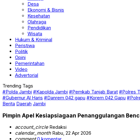
Desa
Ekonomi & Bisnis
Kesehatan
Olahraga
Pendidikan
Wisata
Hukum & Kriminal
Peristiwa
Politik
Opini
Pemerintahan
Video
Advertorial
Trending Tags
#Polda Jambi
#Kapolda Jambi
#Pemkab Tanjab Barat
#Polres T
#Gubernur Al Haris
#Danrem 042 gapu
#Korem 042 Gapu
#Polr
Berita
Daerah
Jambi
Pimpin Apel Kesiapsiagaan Penanggulangan Benc
account_circle
Redaksi
calendar_month
Rabu, 22 Apr 2026
comment
0 komentar