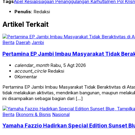
Tags
Apel Kesiapsiagaan Penanggulangan Karhutla
Irjen Pol Kris
Penulis
: Redaksi
Artikel Terkait
Berita
Daerah
Jambi
Pertamina EP Jambi Imbau Masyarakat Tidak Berak
calendar_month
Rabu, 5 Agt 2026
account_circle
Redaksi
0
Komentar
Pertamina EP Jambi Imbau Masyarakat Tidak Beraktivitas di 
tidak melakukan aktivitas, mendirikan bangunan, maupun melakuk
ini disampaikan sebagai bagian dari […]
Berita
Ekonomi & Bisnis
Nasional
Yamaha Fazzio Hadirkan Special Edition Sunset 