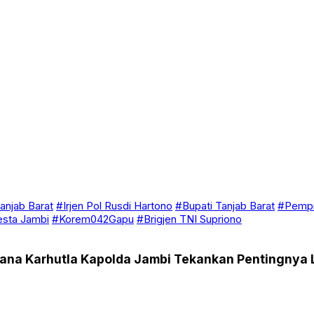
anjab Barat
#Irjen Pol Rusdi Hartono
#Bupati Tanjab Barat
#Pempr
esta Jambi
#Korem042Gapu
#Brigjen TNI Supriono
ana Karhutla Kapolda Jambi Tekankan Pentingny