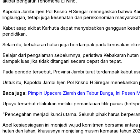
akibat pengaruh fenomena El Nino.
Kapolda Jambi Irjen Pol Krisno H Siregar menegaskan bahwa Ka
lingkungan, tetapi juga kesehatan dan perekonomian masyarakat
Kabut asap akibat Karhutla dapat menyebabkan gangguan kesehata
pendidikan.
Selain itu, kebakaran hutan juga berdampak pada kerusakan eko
Belajar dari pengalaman sebelumnya, peristiwa Kebakaran hutan
dampak luas jika tidak ditangani secara cepat dan tepat.
Pada periode tersebut, Provinsi Jambi turut terdampak kabut 
Untuk itu, Kapolda Jambi Irjen Pol Krisno H Siregar menekanka
Baca juga:
Pimpin Upacara Ziarah dan Tabur Bunga, Ini Pesan 
Upaya tersebut dilakukan melalui pemantauan titik panas (hotsp
“Pencegahan menjadi kunci utama. Seluruh pihak harus berperan 
Apel kesiapsiagaan ini menjadi wujud komitmen bersama antara 
hutan dan lahan, khususnya menjelang musim kemarau tahun 2026