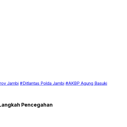
ov Jambi
#Ditlantas Polda Jambi
#AKBP Agung Basuki
a Langkah Pencegahan