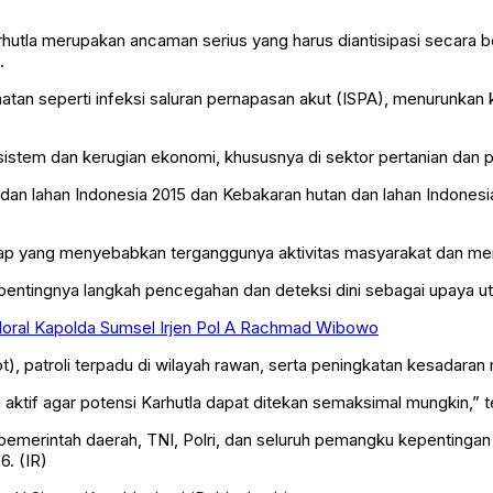
rhutla merupakan ancaman serius yang harus diantisipasi secara 
.
n seperti infeksi saluran pernapasan akut (ISPA), menurunkan ku
sistem dan kerugian ekonomi, khususnya di sektor pertanian dan 
 dan lahan Indonesia 2015 dan Kebakaran hutan dan lahan Indones
asap yang menyebabkan terganggunya aktivitas masyarakat dan m
n pentingnya langkah pencegahan dan deteksi dini sebagai upaya 
Moral Kapolda Sumsel Irjen Pol A Rachmad Wibowo
ot), patroli terpadu di wilayah rawan, serta peningkatan kesada
aktif agar potensi Karhutla dapat ditekan semaksimal mungkin,” 
pemerintah daerah, TNI, Polri, dan seluruh pemangku kepentinga
. (IR)