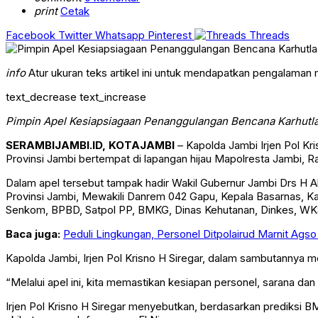
print
Cetak
Facebook
Twitter
Whatsapp
Pinterest
Threads
info
Atur ukuran teks artikel ini untuk mendapatkan pengalaman
text_decrease
text_increase
Pimpin Apel Kesiapsiagaan Penanggulangan Bencana Karhutl
SERAMBIJAMBI.ID, KOTAJAMBI
– Kapolda Jambi Irjen Pol K
Provinsi Jambi bertempat di lapangan hijau Mapolresta Jambi, R
Dalam apel tersebut tampak hadir Wakil Gubernur Jambi Drs H A
Provinsi Jambi, Mewakili Danrem 042 Gapu, Kepala Basarnas, Kap
Senkom, BPBD, Satpol PP, BMKG, Dinas Kehutanan, Dinkes, WK
Baca juga:
Peduli Lingkungan, Personel Ditpolairud Marnit Ag
Kapolda Jambi, Irjen Pol Krisno H Siregar, dalam sambutannya 
“Melalui apel ini, kita memastikan kesiapan personel, sarana dan
Irjen Pol Krisno H Siregar menyebutkan, berdasarkan prediksi B