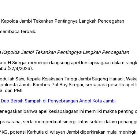
 membaca terbaik.
a Kapolda Jambi Tekankan Pentingnya Langkah Pencegahan
risno H Siregar memimpin langsung apel kesiapsiagaan dalam ran
abu (22/4/2026).
bdullah Sani, Kepala Kejaksaan Tinggi Jambi Sugeng Hariadi, Wak
olresta Jambi Kombes Pol Boy Siregar, serta para peserta apel b
S, dan PMI.
so Duo Bersih Sampah di Penyebrangan Ancol Kota Jambi
menegaskan bahwa apel kesiapsiagaan ini memiliki makna penting d
 prasarana, serta memperkuat sinergi lintas sektor dalam penanggu
MKG, potensi Karhutla di wilayah Jambi diperkirakan mulai mening