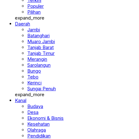
Terkini
Populer
Pilihan
expand_more
Daerah
Jambi
Batanghari
Muaro Jambi
Tanjab Barat
Tanjab Timur
Merangin
Sarolangun
Bungo
Tebo
Kerinci
Sungai Penuh
expand_more
Kanal
Budaya
Desa
Ekonomi & Bisnis
Kesehatan
Olahraga
Pendidikan