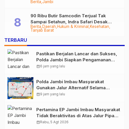
Berita
Jambi
Tungkal-Jambi Mulus di 2028
90 Ribu Butir Samcodin Terjual Tak
Sampai Setahun, Indra Safari Desak
Berita
Daerah
Hukum & Kriminal
Kesehatan
Audit Menyeluruh
Tanjab Barat
TERBARU
Pastikan Berjalan Lancar dan Sukses,
Polda Jambi Siapkan Pengamanan
Berlapis untuk 8.750 Pelari, 1.848
calendar_month
6 jam yang lalu
Personel Kawal Presisi Merdeka Run
Polda Jambi Imbau Masyarakat
Gunakan Jalur Alternatif Selama
Pelaksanaan Presisi Merdeka Run
calendar_month
9 jam yang lalu
2026
Pertamina EP Jambi Imbau Masyarakat
Tidak Beraktivitas di Atas Jalur Pipa
Migas Demi Keselamatan Bersama
calendar_month
Rabu, 5 Agt 2026