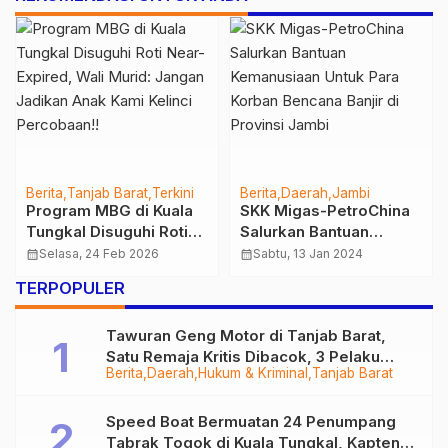
Berita
Tanjab Barat
Terkini
Berita
Daerah
Jambi
Program MBG di Kuala
SKK Migas-PetroChina
Tungkal Disuguhi Roti
Salurkan Bantuan
Near-Expired, Wali
Kemanusiaan Untuk
calendar_month
Selasa, 24 Feb 2026
calendar_month
Sabtu, 13 Jan 2024
Murid: Jangan Jadikan
Para Korban Bencana
TERPOPULER
Anak Kami Kelinci
Banjir di Provinsi Jambi
Percobaan!!
Tawuran Geng Motor di Tanjab Barat,
Satu Remaja Kritis Dibacok, 3 Pelaku
Berita
Daerah
Hukum & Kriminal
Tanjab Barat
Ditangkap
Speed Boat Bermuatan 24 Penumpang
Tabrak Togok di Kuala Tungkal, Kapten