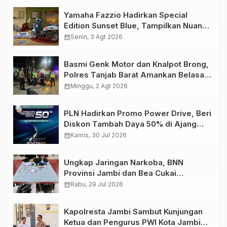
Yamaha Fazzio Hadirkan Special
Edition Sunset Blue, Tampilkan Nuansa
Retro Summer yang Semakin Skena
calendar_month
Senin, 3 Agt 2026
Basmi Genk Motor dan Knalpot Brong,
Polres Tanjab Barat Amankan Belasan
Kendaraan
calendar_month
Minggu, 2 Agt 2026
PLN Hadirkan Promo Power Drive, Beri
Diskon Tambah Daya 50% di Ajang
GIIAS 2026
calendar_month
Kamis, 30 Jul 2026
Ungkap Jaringan Narkoba, BNN
Provinsi Jambi dan Bea Cukai
Amankan Sembilan Pelaku beserta
calendar_month
Rabu, 29 Jul 2026
766 Butir Ekstasi dan 146 Gram Sabu
Kapolresta Jambi Sambut Kunjungan
Ketua dan Pengurus PWI Kota Jambi