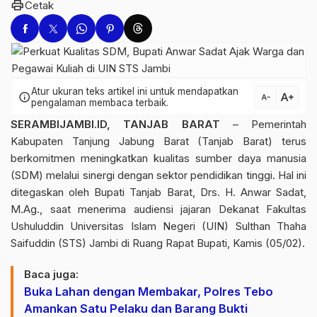
print
Cetak
Atur ukuran teks artikel ini untuk mendapatkan
text_increase
info
text_decrease
pengalaman membaca terbaik.
SERAMBIJAMBI.ID, TANJAB BARAT
– Pemerintah
Kabupaten Tanjung Jabung Barat (Tanjab Barat) terus
berkomitmen meningkatkan kualitas sumber daya manusia
(SDM) melalui sinergi dengan sektor pendidikan tinggi. Hal ini
ditegaskan oleh Bupati Tanjab Barat, Drs. H. Anwar Sadat,
M.Ag., saat menerima audiensi jajaran Dekanat Fakultas
Ushuluddin Universitas Islam Negeri (UIN) Sulthan Thaha
Saifuddin (STS) Jambi di Ruang Rapat Bupati, Kamis (05/02).
Baca juga:
Buka Lahan dengan Membakar, Polres Tebo
Amankan Satu Pelaku dan Barang Bukti