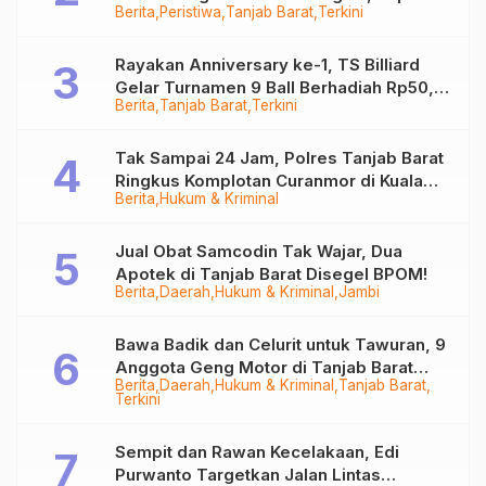
Berita
Peristiwa
Tanjab Barat
Terkini
Sempat Hilang
Rayakan Anniversary ke-1, TS Billiard
Gelar Turnamen 9 Ball Berhadiah Rp50,8
Berita
Tanjab Barat
Terkini
Juta
Tak Sampai 24 Jam, Polres Tanjab Barat
Ringkus Komplotan Curanmor di Kuala
Berita
Hukum & Kriminal
Tungkal
Jual Obat Samcodin Tak Wajar, Dua
Apotek di Tanjab Barat Disegel BPOM!
Berita
Daerah
Hukum & Kriminal
Jambi
Bawa Badik dan Celurit untuk Tawuran, 9
Anggota Geng Motor di Tanjab Barat
Berita
Daerah
Hukum & Kriminal
Tanjab Barat
Diringkus
Terkini
Sempit dan Rawan Kecelakaan, Edi
Purwanto Targetkan Jalan Lintas