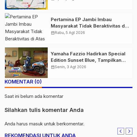
2026
Pertamina EP Jambi Imbau
Masyarakat Tidak Beraktivitas di
Atas Jalur Pipa Migas Demi
calendar_month
Rabu, 5 Agt 2026
Keselamatan Bersama
Yamaha Fazzio Hadirkan Special
Edition Sunset Blue, Tampilkan
Nuansa Retro Summer yang
calendar_month
Senin, 3 Agt 2026
Semakin Skena
KOMENTAR (0)
Saat ini belum ada komentar
Silahkan tulis komentar Anda
Anda harus
masuk
untuk berkomentar.
REKOMENDASI UNTUK ANDA