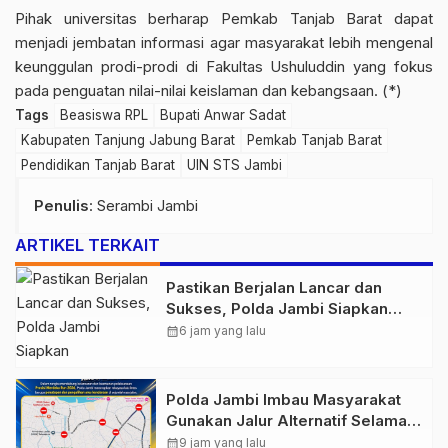
Pihak universitas berharap Pemkab Tanjab Barat dapat
menjadi jembatan informasi agar masyarakat lebih mengenal
keunggulan prodi-prodi di Fakultas Ushuluddin yang fokus
pada penguatan nilai-nilai keislaman dan kebangsaan. (*)
Tags
Beasiswa RPL
Bupati Anwar Sadat
Kabupaten Tanjung Jabung Barat
Pemkab Tanjab Barat
Pendidikan Tanjab Barat
UIN STS Jambi
Penulis
: Serambi Jambi
ARTIKEL TERKAIT
Pastikan Berjalan Lancar dan
Sukses, Polda Jambi Siapkan
Pengamanan Berlapis untuk 8.750
calendar_month
6 jam yang lalu
Pelari, 1.848 Personel Kawal
Presisi Merdeka Run
Polda Jambi Imbau Masyarakat
Gunakan Jalur Alternatif Selama
Pelaksanaan Presisi Merdeka Run
calendar_month
9 jam yang lalu