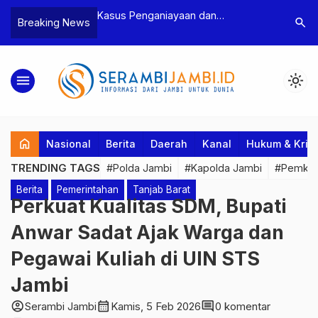
n Narkoba, BNN
Kasus Penganiayaan dan
Polres T
search
Breaking News
dan Bea Cukai
Pengancaman Ketua BPD, Polres
Pengeroy
an Pelaku beserta
Tebo Tetapkan Dua Tersangka
Dua Pela
si dan 146 Gram
Ditahan
menu
light_mode
home
Nasional
Berita
Daerah
Kanal
Hukum & Krim
TRENDING TAGS
#Polda Jambi
#Kapolda Jambi
#Pemkab
Berita
Pemerintahan
Tanjab Barat
Perkuat Kualitas SDM, Bupati
Anwar Sadat Ajak Warga dan
Pegawai Kuliah di UIN STS
Jambi
account_circle
calendar_month
comment
Serambi Jambi
Kamis, 5 Feb 2026
0 komentar