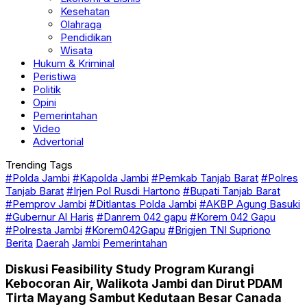
Kesehatan
Olahraga
Pendidikan
Wisata
Hukum & Kriminal
Peristiwa
Politik
Opini
Pemerintahan
Video
Advertorial
Trending Tags
#Polda Jambi
#Kapolda Jambi
#Pemkab Tanjab Barat
#Polres
Tanjab Barat
#Irjen Pol Rusdi Hartono
#Bupati Tanjab Barat
#Pemprov Jambi
#Ditlantas Polda Jambi
#AKBP Agung Basuki
#Gubernur Al Haris
#Danrem 042 gapu
#Korem 042 Gapu
#Polresta Jambi
#Korem042Gapu
#Brigjen TNI Supriono
Berita
Daerah
Jambi
Pemerintahan
Diskusi Feasibility Study Program Kurangi
Kebocoran Air, Walikota Jambi dan Dirut PDAM
Tirta Mayang Sambut Kedutaan Besar Canada