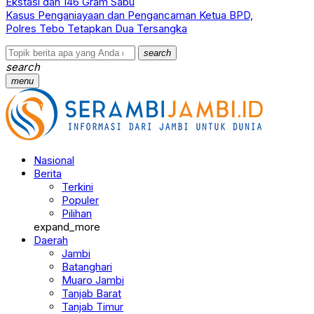
Ekstasi dan 146 Gram Sabu
Kasus Penganiayaan dan Pengancaman Ketua BPD,
Polres Tebo Tetapkan Dua Tersangka
search
search
menu
Nasional
Berita
Terkini
Populer
Pilihan
expand_more
Daerah
Jambi
Batanghari
Muaro Jambi
Tanjab Barat
Tanjab Timur