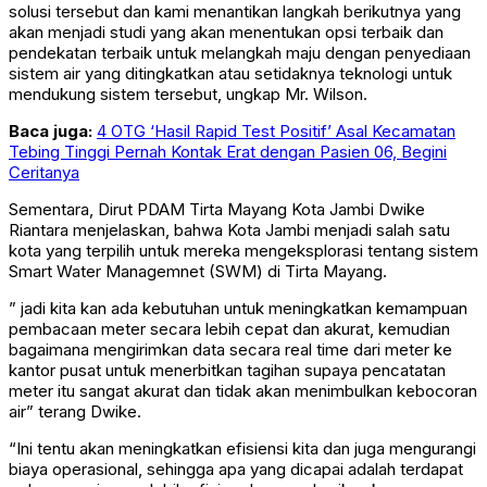
solusi tersebut dan kami menantikan langkah berikutnya yang
akan menjadi studi yang akan menentukan opsi terbaik dan
pendekatan terbaik untuk melangkah maju dengan penyediaan
sistem air yang ditingkatkan atau setidaknya teknologi untuk
mendukung sistem tersebut, ungkap Mr. Wilson.
Baca juga:
4 OTG ‘Hasil Rapid Test Positif’ Asal Kecamatan
Tebing Tinggi Pernah Kontak Erat dengan Pasien 06, Begini
Ceritanya
Sementara, Dirut PDAM Tirta Mayang Kota Jambi Dwike
Riantara menjelaskan, bahwa Kota Jambi menjadi salah satu
kota yang terpilih untuk mereka mengeksplorasi tentang sistem
Smart Water Managemnet (SWM) di Tirta Mayang.
” jadi kita kan ada kebutuhan untuk meningkatkan kemampuan
pembacaan meter secara lebih cepat dan akurat, kemudian
bagaimana mengirimkan data secara real time dari meter ke
kantor pusat untuk menerbitkan tagihan supaya pencatatan
meter itu sangat akurat dan tidak akan menimbulkan kebocoran
air” terang Dwike.
“Ini tentu akan meningkatkan efisiensi kita dan juga mengurangi
biaya operasional, sehingga apa yang dicapai adalah terdapat