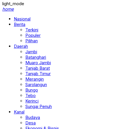
light_mode
home
Nasional
Berita
Terkini
Populer
Pilihan
Daerah
Jambi
Batanghari
Muaro Jambi
Tanjab Barat
Tanjab Timur
Merangin
Sarolangun
Bungo
Tebo
Kerinci
Sungai Penuh
Kanal
Budaya
Desa
Ekonomi & Bisnis