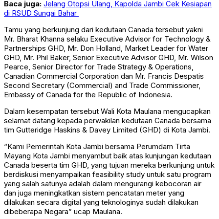
Baca juga:
Jelang Otopsi Ulang, Kapolda Jambi Cek Kesiapan
di RSUD Sungai Bahar
Tamu yang berkunjung dari kedutaan Canada tersebut yakni
Mr. Bharat Khanna selaku Executive Advisor for Technology &
Partnerships GHD, Mr. Don Holland, Market Leader for Water
GHD, Mr. Phil Baker, Senior Executive Advisor GHD, Mr. Wilson
Pearce, Senior Director for Trade Strategy & Operations,
Canadian Commercial Corporation dan Mr. Francis Despatis
Second Secretary (Commercial) and Trade Commissioner,
Embassy of Canada for the Republic of Indonesia.
Dalam kesempatan tersebut Wali Kota Maulana mengucapkan
selamat datang kepada perwakilan kedutaan Canada bersama
tim Gutteridge Haskins & Davey Limited (GHD) di Kota Jambi.
“Kami Pemerintah Kota Jambi bersama Perumdam Tirta
Mayang Kota Jambi menyambut baik atas kunjungan kedutaan
Canada beserta tim GHD, yang tujuan mereka berkunjung untuk
berdiskusi menyampaikan feasibility study untuk satu program
yang salah satunya adalah dalam mengurangi kebocoran air
dan juga meningkatkan sistem pencatatan meter yang
dilakukan secara digital yang teknologinya sudah dilakukan
dibeberapa Negara” ucap Maulana.