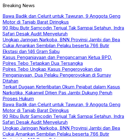
Breaking News
Bawa Badik dan Celurit untuk Tawuran, 9 Anggota Geng
Motor di Tanjab Barat Diringkus
90 Ribu Butir Samcodin Terjual Tak Sampai Setahun, Indra
Safari Desak Audit Menyeluruh
Ungkap Jaringan Narkoba, BNN Provinsi Jambi dan Bea
Cukai Amankan Sembilan Pelaku beserta 766 Butir
Ekstasi dan 146 Gram Sabu
Kasus Penganiayaan dan Pengancaman Ketua BPD,
Polres Tebo Tetapkan Dua Tersangka
Polres Tebo Ungkap Kasus Pengeroyokan dan
Penganiayaan, Dua Pelaku Pengeroyokan di Sumay
Ditahan
Terkait Dugaan Keterlibatan Okum Pejabat dalam Kasus
Narkotika, Kakanwil Ditjen Pas Jambi Dukung Penuh
Proses Hukum
Bawa Badik dan Celurit untuk Tawuran, 9 Anggota Geng
Motor di Tanjab Barat Diringkus
90 Ribu Butir Samcodin Terjual Tak Sampai Setahun, Indra
Safari Desak Audit Menyeluruh
Ungkap Jaringan Narkoba, BNN Provinsi Jambi dan Bea
Cukai Amankan Sembilan Pelaku beserta 766 Butir