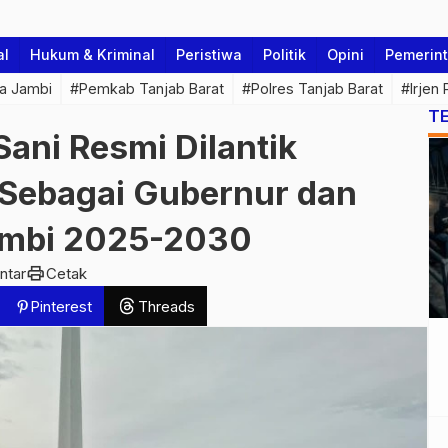
al
Hukum & Kriminal
Peristiwa
Politik
Opini
Pemerin
a Jambi
#Pemkab Tanjab Barat
#Polres Tanjab Barat
#Irjen
T
Sani Resmi Dilantik
 Sebagai Gubernur dan
ambi 2025-2030
print
ntar
Cetak
Pinterest
Threads