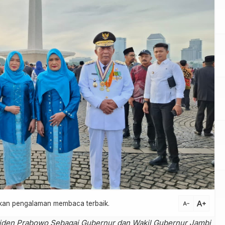
text_increase
atkan pengalaman membaca terbaik.
text_decrease
esiden Prabowo Sebagai Gubernur dan Wakil Gubernur Jambi