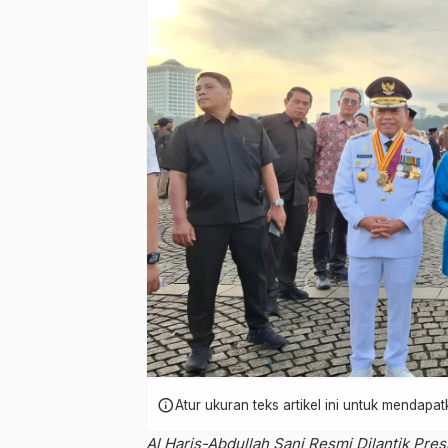
info
Atur ukuran teks artikel ini untuk mendap
Al Haris-Abdullah Sani Resmi Dilantik Pr