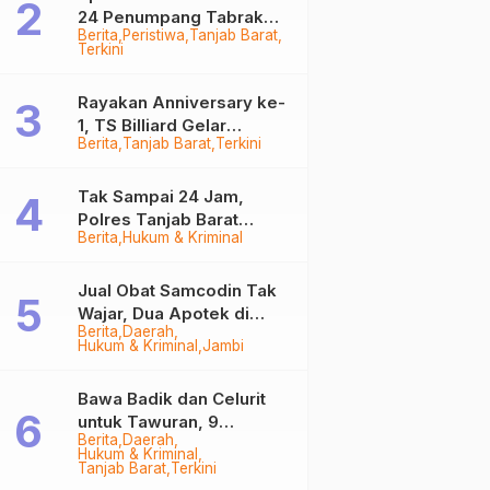
24 Penumpang Tabrak
Berita
Peristiwa
Tanjab Barat
Togok di Kuala Tungkal,
Terkini
Kapten Sempat Hilang
Rayakan Anniversary ke-
1, TS Billiard Gelar
Berita
Tanjab Barat
Terkini
Turnamen 9 Ball
Berhadiah Rp50,8 Juta
Tak Sampai 24 Jam,
Polres Tanjab Barat
Berita
Hukum & Kriminal
Ringkus Komplotan
Curanmor di Kuala
Tungkal
Jual Obat Samcodin Tak
Wajar, Dua Apotek di
Berita
Daerah
Tanjab Barat Disegel
Hukum & Kriminal
Jambi
BPOM!
Bawa Badik dan Celurit
untuk Tawuran, 9
Berita
Daerah
Anggota Geng Motor di
Hukum & Kriminal
Tanjab Barat Diringkus
Tanjab Barat
Terkini