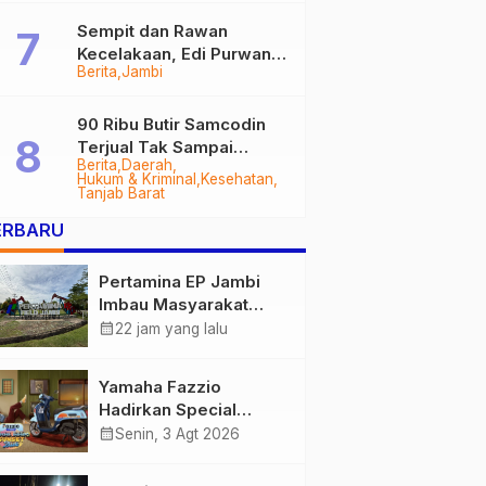
Sempit dan Rawan
Kecelakaan, Edi Purwanto
Berita
Jambi
Targetkan Jalan Lintas
Tungkal-Jambi Mulus di
2028
90 Ribu Butir Samcodin
Terjual Tak Sampai
Berita
Daerah
Setahun, Indra Safari
Hukum & Kriminal
Kesehatan
Desak Audit Menyeluruh
Tanjab Barat
ERBARU
Pertamina EP Jambi
Imbau Masyarakat
Tidak Beraktivitas di
calendar_month
22 jam yang lalu
Atas Jalur Pipa Migas
Demi Keselamatan
Yamaha Fazzio
Bersama
Hadirkan Special
Edition Sunset Blue,
calendar_month
Senin, 3 Agt 2026
Tampilkan Nuansa
Retro Summer yang