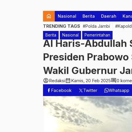
home
Nasional
Berita
Daerah
Kan
TRENDING TAGS
#Polda Jambi
#Kapold
Berita
Nasional
Pemerintahan
Al Haris-Abdullah 
Presiden Prabowo
Wakil Gubernur J
account_circle
calendar_month
comment
Redaksi
Kamis, 20 Feb 2025
0 kome
Facebook
Twitter
Whatsapp