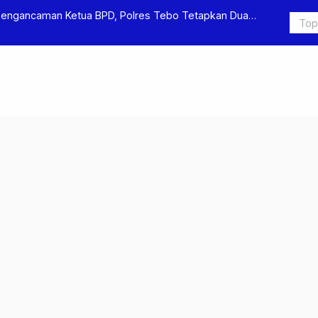
s Pengeroyokan dan Penganiayaan, Dua Pelaku
Terkait Du
itahan
Ditjen Pas