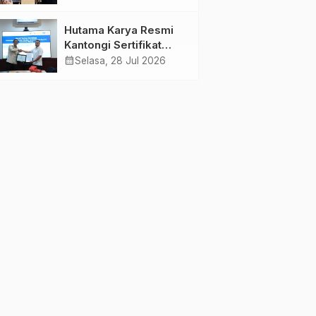
Jambi Gagas
Lansiapreneur Batik
Hutama Karya Resmi
Eco-Print
Kantongi Sertifikat
Persetujuan Laik
calendar_month
Selasa, 28 Jul 2026
Fungsi Struktur
Jembatan Musi V Tol
Palembang–Betung