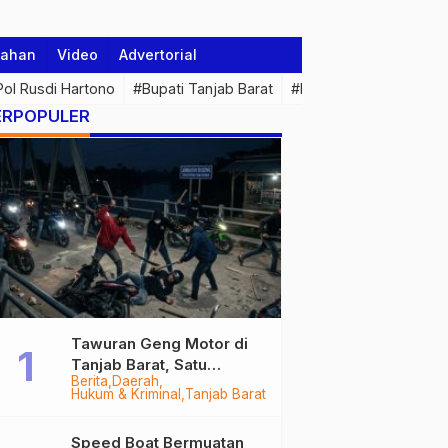
tahan
Video
Advertorial
 Pol Rusdi Hartono
#Bupati Tanjab Barat
#Pemprov Jambi
#Di
ERPOPULER
Tawuran Geng Motor di
Tanjab Barat, Satu
Berita
Daerah
Remaja Kritis Dibacok, 3
Hukum & Kriminal
Tanjab Barat
Pelaku Ditangkap
Speed Boat Bermuatan