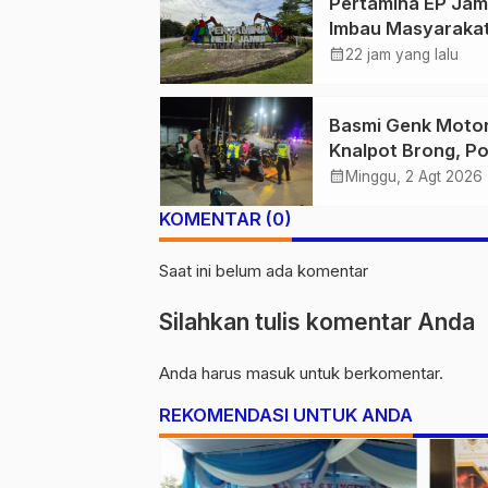
Pertamina EP Jam
Imbau Masyaraka
Tidak Beraktivitas
calendar_month
22 jam yang lalu
Atas Jalur Pipa M
Demi Keselamata
Basmi Genk Moto
Bersama
Knalpot Brong, Po
Tanjab Barat Am
calendar_month
Minggu, 2 Agt 2026
Belasan Kendaraa
KOMENTAR (0)
Saat ini belum ada komentar
Silahkan tulis komentar Anda
Anda harus
masuk
untuk berkomentar.
REKOMENDASI UNTUK ANDA