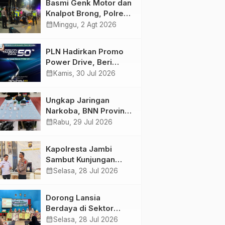
Basmi Genk Motor dan
Semakin Skena
Knalpot Brong, Polres
Tanjab Barat Amankan
calendar_month
Minggu, 2 Agt 2026
Belasan Kendaraan
PLN Hadirkan Promo
Power Drive, Beri
Diskon Tambah Daya
calendar_month
Kamis, 30 Jul 2026
50% di Ajang GIIAS
2026
Ungkap Jaringan
Narkoba, BNN Provinsi
Jambi dan Bea Cukai
calendar_month
Rabu, 29 Jul 2026
Amankan Sembilan
Pelaku beserta 766
Kapolresta Jambi
Butir Ekstasi dan 146
Sambut Kunjungan
Gram Sabu
Ketua dan Pengurus
calendar_month
Selasa, 28 Jul 2026
PWI Kota Jambi
Perkuat Sinergi dan
Dorong Lansia
Kolaborasi
Berdaya di Sektor
Hijau, Pertamina EP
calendar_month
Selasa, 28 Jul 2026