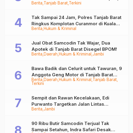
Berita
Tanjab Barat
Terkini
Juta
Tak Sampai 24 Jam, Polres Tanjab Barat
Ringkus Komplotan Curanmor di Kuala
Berita
Hukum & Kriminal
Tungkal
Jual Obat Samcodin Tak Wajar, Dua
Apotek di Tanjab Barat Disegel BPOM!
Berita
Daerah
Hukum & Kriminal
Jambi
Bawa Badik dan Celurit untuk Tawuran, 9
Anggota Geng Motor di Tanjab Barat
Berita
Daerah
Hukum & Kriminal
Tanjab Barat
Diringkus
Terkini
Sempit dan Rawan Kecelakaan, Edi
Purwanto Targetkan Jalan Lintas
Berita
Jambi
Tungkal-Jambi Mulus di 2028
90 Ribu Butir Samcodin Terjual Tak
Sampai Setahun, Indra Safari Desak