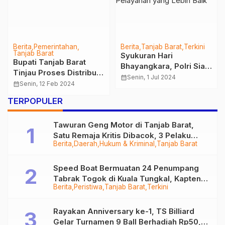
Berita
Pemerintahan
Berita
Tanjab Barat
Terkini
Tanjab Barat
Syukuran Hari
Bupati Tanjab Barat
Bhayangkara, Polri Siap
Tinjau Proses Distribusi
Terima Kritikan Demi
calendar_month
Senin, 1 Jul 2024
Logistik Pemilu
calendar_month
Senin, 12 Feb 2024
Pelayanan yang Lebih
Baik
TERPOPULER
Tawuran Geng Motor di Tanjab Barat,
Satu Remaja Kritis Dibacok, 3 Pelaku
Berita
Daerah
Hukum & Kriminal
Tanjab Barat
Ditangkap
Speed Boat Bermuatan 24 Penumpang
Tabrak Togok di Kuala Tungkal, Kapten
Berita
Peristiwa
Tanjab Barat
Terkini
Sempat Hilang
Rayakan Anniversary ke-1, TS Billiard
Gelar Turnamen 9 Ball Berhadiah Rp50,8