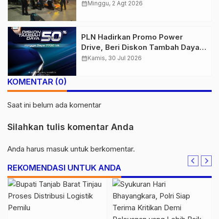
Amankan Belasan Kendaraan
calendar_month
Minggu, 2 Agt 2026
PLN Hadirkan Promo Power
Drive, Beri Diskon Tambah Daya
50% di Ajang GIIAS 2026
calendar_month
Kamis, 30 Jul 2026
KOMENTAR (0)
Saat ini belum ada komentar
Silahkan tulis komentar Anda
Anda harus
masuk
untuk berkomentar.
REKOMENDASI UNTUK ANDA