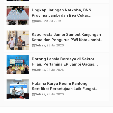
Ungkap Jaringan Narkoba, BNN
Provinsi Jambi dan Bea Cukai
Amankan Sembilan Pelaku beserta
calendar_month
Rabu, 29 Jul 2026
766 Butir Ekstasi dan 146 Gram Sabu
Kapolresta Jambi Sambut Kunjungan
Ketua dan Pengurus PWI Kota Jambi
Perkuat Sinergi dan Kolaborasi
calendar_month
Selasa, 28 Jul 2026
Dorong Lansia Berdaya di Sektor
Hijau, Pertamina EP Jambi Gagas
Lansiapreneur Batik Eco-Print
calendar_month
Selasa, 28 Jul 2026
Hutama Karya Resmi Kantongi
Sertifikat Persetujuan Laik Fungsi
Struktur Jembatan Musi V Tol
calendar_month
Selasa, 28 Jul 2026
Palembang–Betung