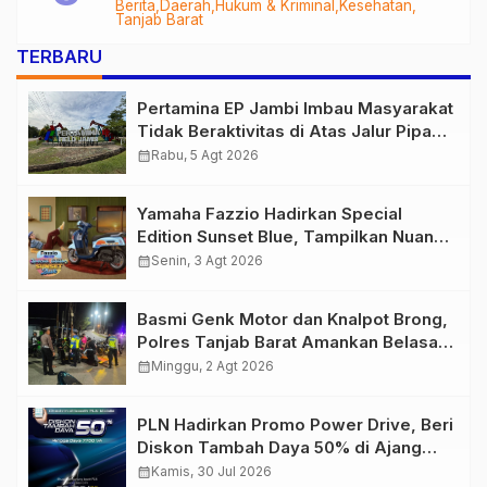
Berita
Daerah
Hukum & Kriminal
Kesehatan
Audit Menyeluruh
Tanjab Barat
TERBARU
Pertamina EP Jambi Imbau Masyarakat
Tidak Beraktivitas di Atas Jalur Pipa
Migas Demi Keselamatan Bersama
calendar_month
Rabu, 5 Agt 2026
Yamaha Fazzio Hadirkan Special
Edition Sunset Blue, Tampilkan Nuansa
Retro Summer yang Semakin Skena
calendar_month
Senin, 3 Agt 2026
Basmi Genk Motor dan Knalpot Brong,
Polres Tanjab Barat Amankan Belasan
Kendaraan
calendar_month
Minggu, 2 Agt 2026
PLN Hadirkan Promo Power Drive, Beri
Diskon Tambah Daya 50% di Ajang
GIIAS 2026
calendar_month
Kamis, 30 Jul 2026