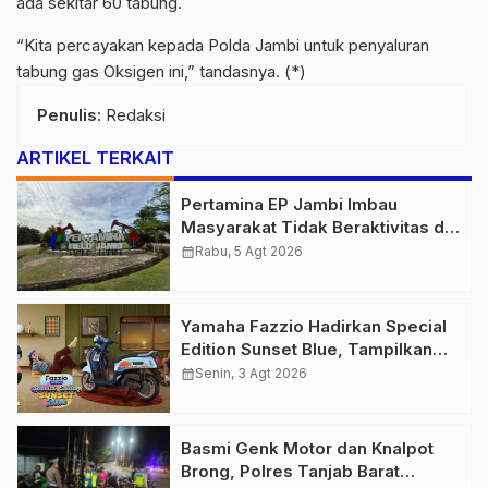
ada sekitar 60 tabung.
“Kita percayakan kepada Polda Jambi untuk penyaluran
tabung gas Oksigen ini,” tandasnya. (*)
Penulis
: Redaksi
ARTIKEL TERKAIT
Pertamina EP Jambi Imbau
Masyarakat Tidak Beraktivitas di
Atas Jalur Pipa Migas Demi
calendar_month
Rabu, 5 Agt 2026
Keselamatan Bersama
Yamaha Fazzio Hadirkan Special
Edition Sunset Blue, Tampilkan
Nuansa Retro Summer yang
calendar_month
Senin, 3 Agt 2026
Semakin Skena
Basmi Genk Motor dan Knalpot
Brong, Polres Tanjab Barat