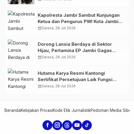
766 Butir Ekstasi dan 146 Gram Sabu
Kapolresta Jambi Sambut Kunjungan
Ketua dan Pengurus PWI Kota Jambi
Perkuat Sinergi dan Kolaborasi
calendar_month
Selasa, 28 Jul 2026
Dorong Lansia Berdaya di Sektor
Hijau, Pertamina EP Jambi Gagas
Lansiapreneur Batik Eco-Print
calendar_month
Selasa, 28 Jul 2026
Hutama Karya Resmi Kantongi
Sertifikat Persetujuan Laik Fungsi
Struktur Jembatan Musi V Tol
calendar_month
Selasa, 28 Jul 2026
Palembang–Betung
Beranda
Kebijakan Privasi
Kode Etik Jurnalistik
Pedoman Media Siber