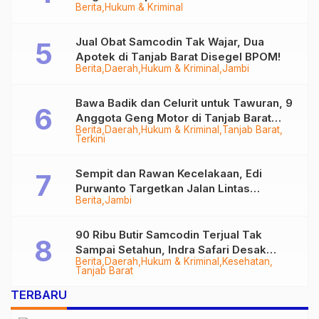
Berita
Hukum & Kriminal
Tungkal
Jual Obat Samcodin Tak Wajar, Dua
Apotek di Tanjab Barat Disegel BPOM!
Berita
Daerah
Hukum & Kriminal
Jambi
Bawa Badik dan Celurit untuk Tawuran, 9
Anggota Geng Motor di Tanjab Barat
Berita
Daerah
Hukum & Kriminal
Tanjab Barat
Diringkus
Terkini
Sempit dan Rawan Kecelakaan, Edi
Purwanto Targetkan Jalan Lintas
Berita
Jambi
Tungkal-Jambi Mulus di 2028
90 Ribu Butir Samcodin Terjual Tak
Sampai Setahun, Indra Safari Desak
Berita
Daerah
Hukum & Kriminal
Kesehatan
Audit Menyeluruh
Tanjab Barat
TERBARU