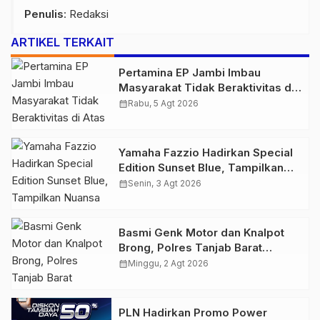
Penulis
: Redaksi
ARTIKEL TERKAIT
Pertamina EP Jambi Imbau
Masyarakat Tidak Beraktivitas di
Atas Jalur Pipa Migas Demi
calendar_month
Rabu, 5 Agt 2026
Keselamatan Bersama
Yamaha Fazzio Hadirkan Special
Edition Sunset Blue, Tampilkan
Nuansa Retro Summer yang
calendar_month
Senin, 3 Agt 2026
Semakin Skena
Basmi Genk Motor dan Knalpot
Brong, Polres Tanjab Barat
Amankan Belasan Kendaraan
calendar_month
Minggu, 2 Agt 2026
PLN Hadirkan Promo Power