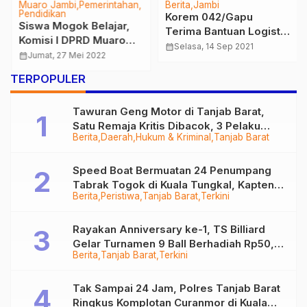
Muaro Jambi
Pemerintahan
Berita
Jambi
Pendidikan
Korem 042/Gapu
Siswa Mogok Belajar,
Terima Bantuan Logistik
Komisi I DPRD Muaro
Untuk Penanggulangan
calendar_month
Selasa, 14 Sep 2021
Jambi datangi SMAN 3
calendar_month
Jumat, 27 Mei 2022
Covid-19 Dari Yayasan
Muaro Jambi
Kesejahteraan Sentosa
TERPOPULER
Tawuran Geng Motor di Tanjab Barat,
Satu Remaja Kritis Dibacok, 3 Pelaku
Berita
Daerah
Hukum & Kriminal
Tanjab Barat
Ditangkap
Speed Boat Bermuatan 24 Penumpang
Tabrak Togok di Kuala Tungkal, Kapten
Berita
Peristiwa
Tanjab Barat
Terkini
Sempat Hilang
Rayakan Anniversary ke-1, TS Billiard
Gelar Turnamen 9 Ball Berhadiah Rp50,8
Berita
Tanjab Barat
Terkini
Juta
Tak Sampai 24 Jam, Polres Tanjab Barat
Ringkus Komplotan Curanmor di Kuala