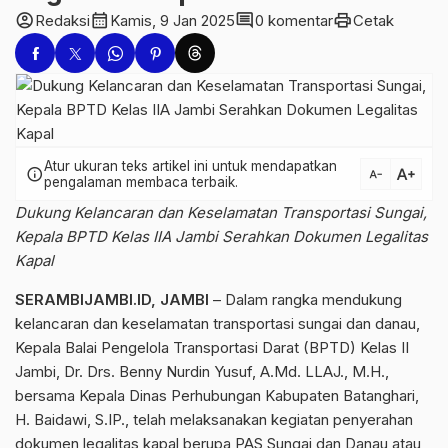
account_circle
calendar_month
comment
print
Redaksi
Kamis, 9 Jan 2025
0 komentar
Cetak
Atur ukuran teks artikel ini untuk mendapatkan
text_increase
info
text_decrease
pengalaman membaca terbaik.
Dukung Kelancaran dan Keselamatan Transportasi Sungai,
Kepala BPTD Kelas IIA Jambi Serahkan Dokumen Legalitas
Kapal
SERAMBIJAMBI.ID, JAMBI
– Dalam rangka mendukung
kelancaran dan keselamatan transportasi sungai dan danau,
Kepala Balai Pengelola Transportasi Darat (BPTD) Kelas II
Jambi, Dr. Drs. Benny Nurdin Yusuf, A.Md. LLAJ., M.H.,
bersama Kepala Dinas Perhubungan Kabupaten Batanghari,
H. Baidawi, S.IP., telah melaksanakan kegiatan penyerahan
dokumen legalitas kapal berupa PAS Sungai dan Danau atau