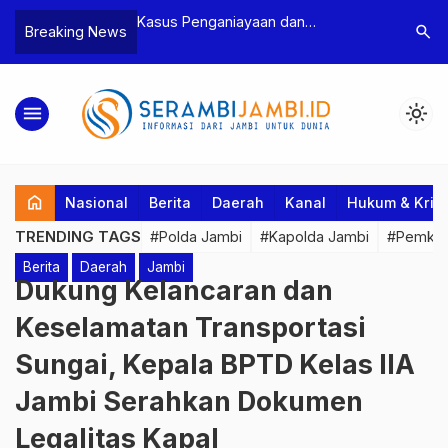
n Narkoba, BNN
Kasus Penganiayaan dan
Polres T
search
Breaking News
dan Bea Cukai
Pengancaman Ketua BPD, Polres
Pengeroy
an Pelaku beserta
Tebo Tetapkan Dua Tersangka
Dua Pela
si dan 146 Gram
Ditahan
menu
light_mode
home
Nasional
Berita
Daerah
Kanal
Hukum & Krim
TRENDING TAGS
#Polda Jambi
#Kapolda Jambi
#Pemkab
Berita
Daerah
Jambi
Dukung Kelancaran dan
Keselamatan Transportasi
Sungai, Kepala BPTD Kelas IIA
Jambi Serahkan Dokumen
Legalitas Kapal