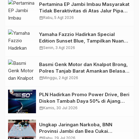
Pertamina EP Jambi Imbau Masyarakat
Tidak Beraktivitas di Atas Jalur Pipa
Migas Demi Keselamatan Bersama
calendar_month
Rabu, 5 Agt 2026
Yamaha Fazzio Hadirkan Special
Edition Sunset Blue, Tampilkan Nuansa
Retro Summer yang Semakin Skena
calendar_month
Senin, 3 Agt 2026
Basmi Genk Motor dan Knalpot Brong,
Polres Tanjab Barat Amankan Belasan
Kendaraan
calendar_month
Minggu, 2 Agt 2026
PLN Hadirkan Promo Power Drive, Beri
Diskon Tambah Daya 50% di Ajang
GIIAS 2026
calendar_month
Kamis, 30 Jul 2026
Ungkap Jaringan Narkoba, BNN
Provinsi Jambi dan Bea Cukai
Amankan Sembilan Pelaku beserta
calendar_month
Rabu, 29 Jul 2026