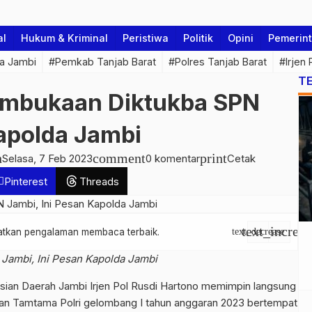
al
Hukum & Kriminal
Peristiwa
Politik
Opini
Pemerin
a Jambi
#Pemkab Tanjab Barat
#Polres Tanjab Barat
#Irjen
T
embukaan Diktukba SPN
Kapolda Jambi
h
comment
print
Selasa, 7 Feb 2023
0 komentar
Cetak
Pinterest
Threads
text_increas
apatkan pengalaman membaca terbaik.
text_decrease
Jambi, Ini Pesan Kapolda Jambi
isian Daerah Jambi Irjen Pol Rusdi Hartono memimpin langsung
an Tamtama Polri gelombang I tahun anggaran 2023 bertempat