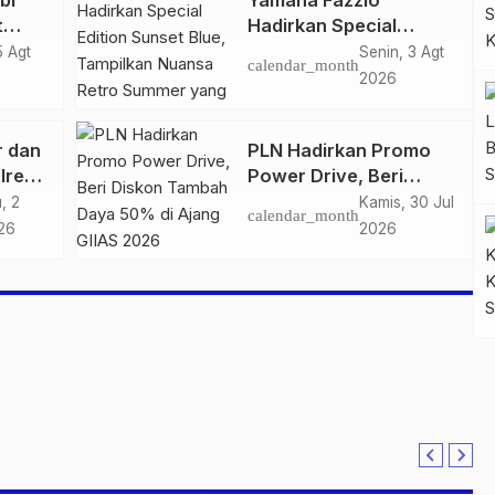
bi
Yamaha Fazzio
t
Hadirkan Special
 di
Edition Sunset Blue,
5 Agt
Senin, 3 Agt
calendar_month
igas
Tampilkan Nuansa
2026
n
Retro Summer yang
Semakin Skena
r dan
PLN Hadirkan Promo
lres
Power Drive, Beri
ankan
Diskon Tambah Daya
, 2
Kamis, 30 Jul
calendar_month
n
50% di Ajang GIIAS
26
2026
2026