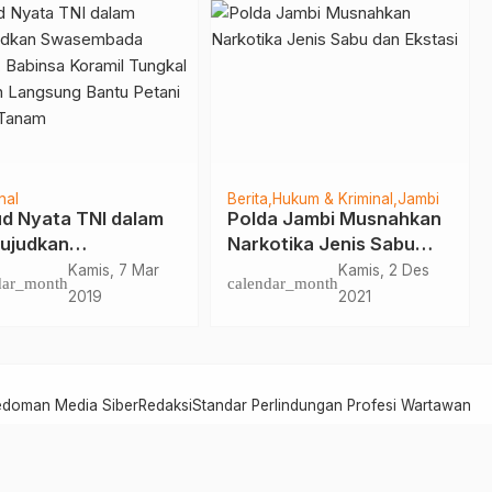
Pilihan
Berita
Tanjab Timur
lda Jambi: Jangan
Polres Tanjab Timur
h, Jadilah Polisi
Bekuk TO Narkoba,
Diri Sendiri
Warga Nipah Diamankan
Sabtu, 11 Apr
Senin, 22 Nov
dar_month
calendar_month
2020
2021
edoman Media Siber
Redaksi
Standar Perlindungan Profesi Wartawan
Serambi Jambi - Informasi dari Jambi untuk Dunia