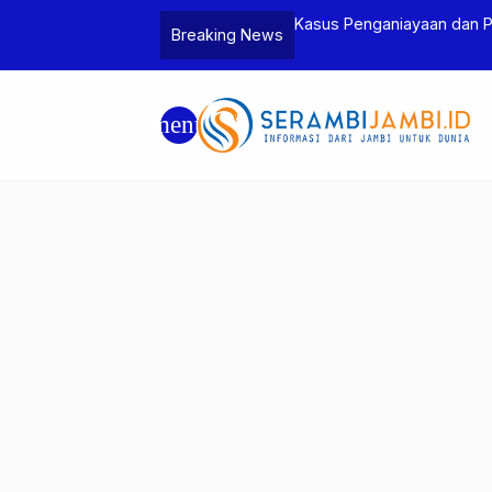
Jambi dan Bea Cukai Amankan Sembilan
Kasus Penganiayaan dan 
Breaking News
6 Gram Sabu
Tersangka
menu