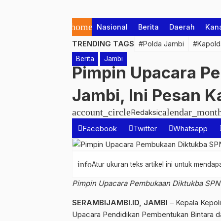
home
Nasional
Berita
Daerah
Kan
TRENDING TAGS
#Polda Jambi
#Kapold
Berita
Jambi
Pimpin Upacara P
Jambi, Ini Pesan 
account_circle
calendar_mont
Redaksi
Facebook
Twitter
Whatsapp
info
Atur ukuran teks artikel ini untuk mend
Pimpin Upacara Pembukaan Diktukba SPN 
SERAMBIJAMBI.ID, JAMBI
– Kepala Kepol
Upacara Pendidikan Pembentukan Bintara d