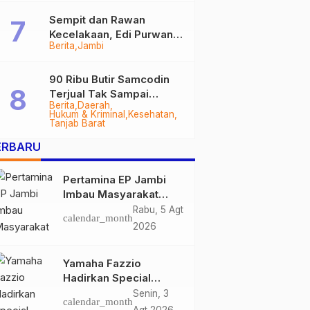
Sempit dan Rawan
Kecelakaan, Edi Purwanto
Berita
Jambi
Targetkan Jalan Lintas
Tungkal-Jambi Mulus di
2028
90 Ribu Butir Samcodin
Terjual Tak Sampai
Berita
Daerah
Setahun, Indra Safari
Hukum & Kriminal
Kesehatan
Desak Audit Menyeluruh
Tanjab Barat
ERBARU
Pertamina EP Jambi
Imbau Masyarakat
Tidak Beraktivitas di
Rabu, 5 Agt
calendar_month
Atas Jalur Pipa Migas
2026
Demi Keselamatan
Bersama
Yamaha Fazzio
Hadirkan Special
Edition Sunset Blue,
Senin, 3
calendar_month
Tampilkan Nuansa