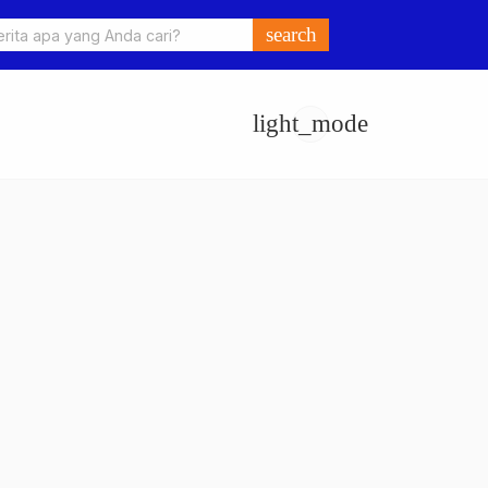
o Ungkap Kasus Pengeroyokan dan Penganiayaan, Dua Pelaku
search
an di Sumay Ditahan
light_mode