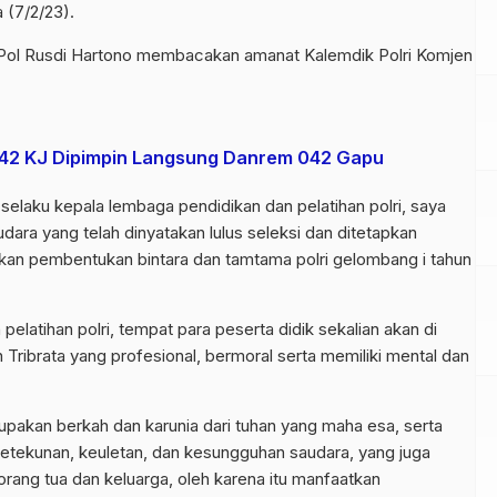
 (7/2/23).
 Pol Rusdi Hartono membacakan amanat Kalemdik Polri Komjen
 142 KJ Dipimpin Langsung Danrem 042 Gapu
selaku kepala lembaga pendidikan dan pelatihan polri, saya
ara yang telah dinyatakan lulus seleksi dan ditetapkan
ikan pembentukan bintara dan tamtama polri gelombang i tahun
elatihan polri, tempat para peserta didik sekalian akan di
an Tribrata yang profesional, bermoral serta memiliki mental dan
erupakan berkah dan karunia dari tuhan yang maha esa, serta
 ketekunan, keuletan, dan kesungguhan saudara, yang juga
orang tua dan keluarga, oleh karena itu manfaatkan