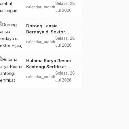
Ketua dan Pengurus
Selasa, 28
calendar_month
PWI Kota Jambi
Jul 2026
Perkuat Sinergi dan
Kolaborasi
Dorong Lansia
Berdaya di Sektor
Hijau, Pertamina EP
Selasa, 28
calendar_month
Jambi Gagas
Jul 2026
Lansiapreneur Batik
Eco-Print
Hutama Karya Resmi
Kantongi Sertifikat
Persetujuan Laik
Selasa, 28
calendar_month
Fungsi Struktur
Jul 2026
Jembatan Musi V Tol
Palembang–Betung