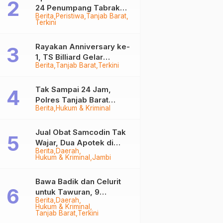
24 Penumpang Tabrak
Berita
Peristiwa
Tanjab Barat
Togok di Kuala Tungkal,
Terkini
Kapten Sempat Hilang
Rayakan Anniversary ke-
1, TS Billiard Gelar
Berita
Tanjab Barat
Terkini
Turnamen 9 Ball
Berhadiah Rp50,8 Juta
Tak Sampai 24 Jam,
Polres Tanjab Barat
Berita
Hukum & Kriminal
Ringkus Komplotan
Curanmor di Kuala
Tungkal
Jual Obat Samcodin Tak
Wajar, Dua Apotek di
Berita
Daerah
Tanjab Barat Disegel
Hukum & Kriminal
Jambi
BPOM!
Bawa Badik dan Celurit
untuk Tawuran, 9
Berita
Daerah
Anggota Geng Motor di
Hukum & Kriminal
Tanjab Barat Diringkus
Tanjab Barat
Terkini