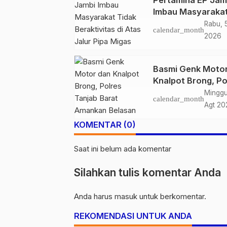
Pertamina EP Jam
Imbau Masyaraka
Tidak Beraktivitas
Rabu, 
calendar_month
Atas Jalur Pipa M
2026
Demi Keselamata
Bersama
Basmi Genk Moto
Knalpot Brong, Po
Tanjab Barat Am
Minggu
calendar_month
Belasan Kendaraa
Agt 20
KOMENTAR (0)
Saat ini belum ada komentar
Silahkan tulis komentar Anda
Anda harus
masuk
untuk berkomentar.
REKOMENDASI UNTUK ANDA