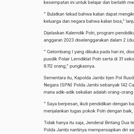
kesempatan ini untuk belajar dan berlatih menj
” Bulatkan tekad bahwa kalian dapat mengik
keluarga dan negara bahwa kalian bisa,” lanj
Dijelaskan Kalemdik Polri, program pendidi
anggaran 2023 diselenggarakan dalam 2 (du
” Gelombang I yang dibuka pada hari ini, d
pusdik Polair Lemdiklat Polri serta di 31 se
9.112 orang,” pungkasnya.
Sementara itu, Kapolda Jambi Irjen Pol Rusd
Negara (SPN) Polda Jambi sebanyak 142 Cal
mana adik-adik sekalian adalah orang-orang 
” Saya berpesan, ikuti pendidikan dengan ba
menjalankan tugas pokok Polri dengan baik,
Tidak hanya itu saja, Jenderal Bintang Dua
Polda Jambi nantinya mempersiapkan diri ses