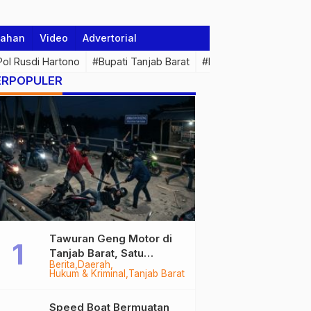
tahan
Video
Advertorial
 Pol Rusdi Hartono
#Bupati Tanjab Barat
#Pemprov Jambi
#Di
ERPOPULER
e
Tawuran Geng Motor di
Tanjab Barat, Satu
Berita
Daerah
Remaja Kritis Dibacok, 3
Hukum & Kriminal
Tanjab Barat
Pelaku Ditangkap
Speed Boat Bermuatan