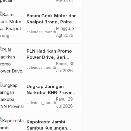
Agt 2026
Retro Summer yang
Semakin Skena
Basmi Genk Motor dan
Knalpot Brong, Polres
Tanjab Barat Amankan
Minggu, 2
calendar_month
Belasan Kendaraan
Agt 2026
PLN Hadirkan Promo
Power Drive, Beri
Diskon Tambah Daya
Kamis, 30
calendar_month
50% di Ajang GIIAS
Jul 2026
2026
Ungkap Jaringan
Narkoba, BNN Provinsi
Jambi dan Bea Cukai
Rabu, 29
calendar_month
Amankan Sembilan
Jul 2026
Pelaku beserta 766
Butir Ekstasi dan 146
Kapolresta Jambi
Gram Sabu
Sambut Kunjungan