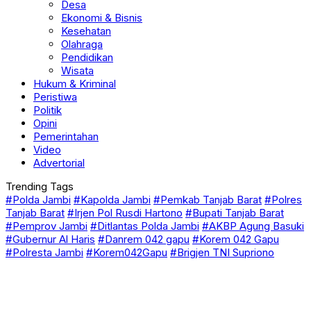
Desa
Ekonomi & Bisnis
Kesehatan
Olahraga
Pendidikan
Wisata
Hukum & Kriminal
Peristiwa
Politik
Opini
Pemerintahan
Video
Advertorial
Trending Tags
#Polda Jambi
#Kapolda Jambi
#Pemkab Tanjab Barat
#Polres
Tanjab Barat
#Irjen Pol Rusdi Hartono
#Bupati Tanjab Barat
#Pemprov Jambi
#Ditlantas Polda Jambi
#AKBP Agung Basuki
#Gubernur Al Haris
#Danrem 042 gapu
#Korem 042 Gapu
#Polresta Jambi
#Korem042Gapu
#Brigjen TNI Supriono