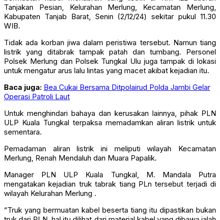
Tanjakan Pesian, Kelurahan Merlung,
Kecamatan Merlung,
Kabupaten Tanjab Barat, Senin (2/12/24) sekitar pukul 11.30
WIB.
Tidak ada korban jiwa dalam peristiwa tersebut. Namun tiang
listrik yang ditabrak tampak patah dan tumbang. Personel
Polsek Merlung dan Polsek Tungkal Ulu juga tampak di lokasi
untuk mengatur arus lalu lintas yang macet akibat kejadian itu.
Baca juga:
Bea Cukai Bersama Ditpolairud Polda Jambi Gelar
Operasi Patroli Laut
Untuk menghindari bahaya dan kerusakan lainnya, pihak PLN
ULP Kuala Tungkal terpaksa memadamkan aliran listrik untuk
sementara.
Pemadaman aliran listrik ini meliputi wilayah Kecamatan
Merlung, Renah Mendaluh dan Muara Papalik.
Manager PLN ULP Kuala Tungkal, M. Mandala Putra
mengatakan kejadian truk tabrak tiang PLn tersebut terjadi di
wilayah Kelurahan Merlung .
“Truk yang bermuatan kabel beserta tiang itu dipastikan bukan
truk dari PLN, hal itu dilihat dari material kabel yang dibawa ialah