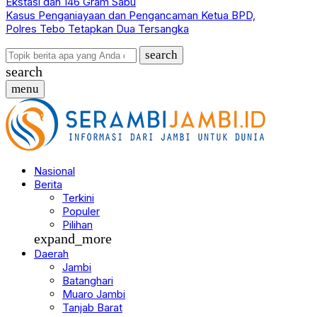
Ekstasi dan 146 Gram Sabu
Kasus Penganiayaan dan Pengancaman Ketua BPD,
Polres Tebo Tetapkan Dua Tersangka
search
search
menu
Nasional
Berita
Terkini
Populer
Pilihan
expand_more
Daerah
Jambi
Batanghari
Muaro Jambi
Tanjab Barat