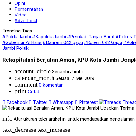
Opini
Pemerintahan
Video
Advertorial
Trending Tags
#Polda Jambi
#Kapolda Jambi
#Pemkab Tanjab Barat
#Polres T
#Gubernur Al Haris
#Danrem 042 gapu
#Korem 042 Gapu
#Polr
Jambi
Politik
Rekapitulasi Berjalan Aman, KPU Kota Jambi Ucap
account_circle
Serambi Jambi
calendar_month
Selasa, 7 Mei 2019
comment
0 komentar
print
Cetak
Facebook
Twitter
Whatsapp
Pinterest
Threa
info
Atur ukuran teks artikel ini untuk mendapatkan pengalama
text_decrease
text_increase