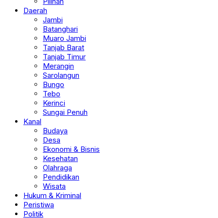
Pilihan
Daerah
Jambi
Batanghari
Muaro Jambi
Tanjab Barat
Tanjab Timur
Merangin
Sarolangun
Bungo
Tebo
Kerinci
Sungai Penuh
Kanal
Budaya
Desa
Ekonomi & Bisnis
Kesehatan
Olahraga
Pendidikan
Wisata
Hukum & Kriminal
Peristiwa
Politik