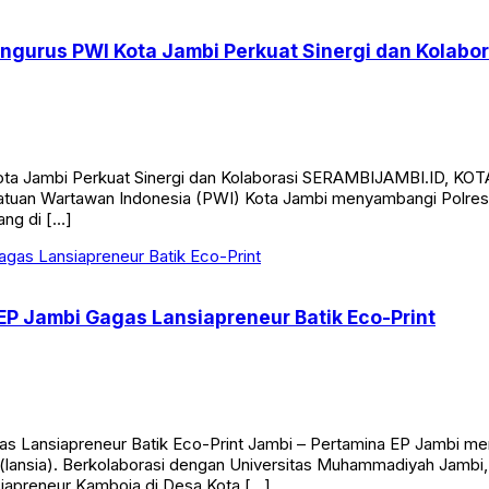
gurus PWI Kota Jambi Perkuat Sinergi dan Kolabor
ota Jambi Perkuat Sinergi dan Kolaborasi SERAMBIJAMBI.ID, K
ersatuan Wartawan Indonesia (PWI) Kota Jambi menyambangi Polre
ng di […]
 EP Jambi Gagas Lansiapreneur Batik Eco-Print
gas Lansiapreneur Batik Eco-Print Jambi – Pertamina EP Jambi m
a (lansia). Berkolaborasi dengan Universitas Muhammadiyah Jamb
iapreneur Kamboja di Desa Kota […]