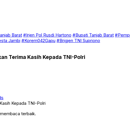
anjab Barat
#Irjen Pol Rusdi Hartono
#Bupati Tanjab Barat
#Pempr
esta Jambi
#Korem042Gapu
#Brigjen TNI Supriono
kan Terima Kasih Kepada TNI-Polri
ds
n membaca terbaik.