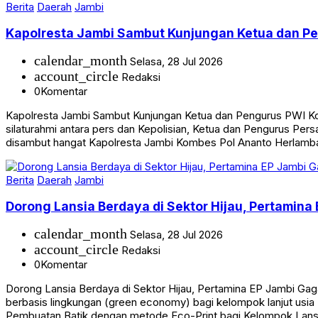
Berita
Daerah
Jambi
Kapolresta Jambi Sambut Kunjungan Ketua dan Pen
calendar_month
Selasa, 28 Jul 2026
account_circle
Redaksi
0
Komentar
Kapolresta Jambi Sambut Kunjungan Ketua dan Pengurus PWI K
silaturahmi antara pers dan Kepolisian, Ketua dan Pengurus P
disambut hangat Kapolresta Jambi Kombes Pol Ananto Herlamba
Berita
Daerah
Jambi
Dorong Lansia Berdaya di Sektor Hijau, Pertamina
calendar_month
Selasa, 28 Jul 2026
account_circle
Redaksi
0
Komentar
Dorong Lansia Berdaya di Sektor Hijau, Pertamina EP Jambi Ga
berbasis lingkungan (green economy) bagi kelompok lanjut usi
Pembuatan Batik dengan metode Eco-Print bagi Kelompok Lans