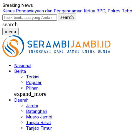
Breaking News
Kasus Penganiayaan dan Pengancaman Ketua BPD, Polres Tebo
search
search
menu
Nasional
Berita
Terkini
Populer
Pilihan
expand_more
Daerah
Jambi
Batanghari
Muaro Jambi
Tanjab Barat
Tanjab Timur