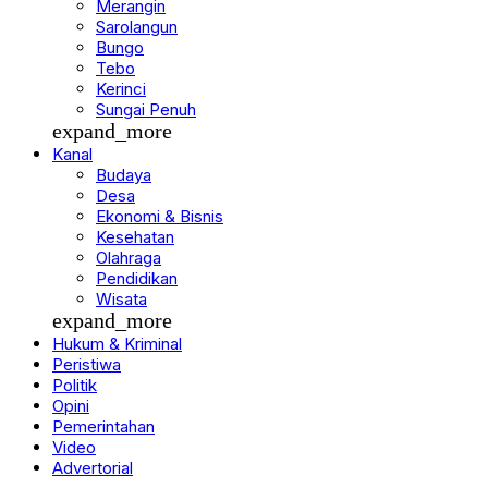
Merangin
Sarolangun
Bungo
Tebo
Kerinci
Sungai Penuh
expand_more
Kanal
Budaya
Desa
Ekonomi & Bisnis
Kesehatan
Olahraga
Pendidikan
Wisata
expand_more
Hukum & Kriminal
Peristiwa
Politik
Opini
Pemerintahan
Video
Advertorial