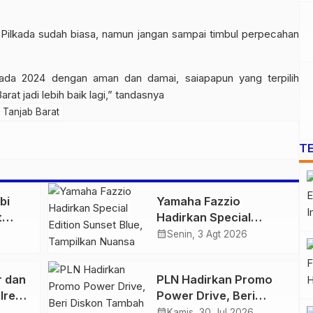
Pilkada sudah biasa, namun jangan sampai timbul perpecahan
kada 2024 dengan aman dan damai, saiapapun yang terpilih
 jadi lebih baik lagi,”
tandasnya
a Tanjab Barat
T
bi
Yamaha Fazzio
t
Hadirkan Special
 di
Edition Sunset Blue,
calendar_month
Senin, 3 Agt 2026
igas
Tampilkan Nuansa
n
Retro Summer yang
r dan
PLN Hadirkan Promo
Semakin Skena
lres
Power Drive, Beri
ankan
Diskon Tambah Daya
calendar_month
Kamis, 30 Jul 2026