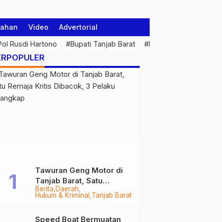
tahan
Video
Advertorial
 Pol Rusdi Hartono
#Bupati Tanjab Barat
#Pemprov Jambi
#Di
ERPOPULER
Tawuran Geng Motor di
Tanjab Barat, Satu
Berita
Daerah
Remaja Kritis Dibacok, 3
Hukum & Kriminal
Tanjab Barat
Pelaku Ditangkap
Speed Boat Bermuatan