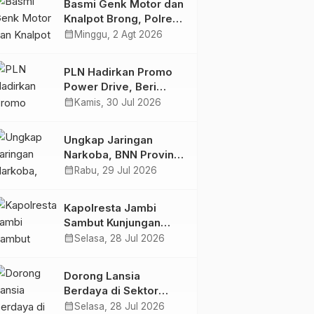
Basmi Genk Motor dan
Semakin Skena
Knalpot Brong, Polres
Tanjab Barat Amankan
calendar_month
Minggu, 2 Agt 2026
Belasan Kendaraan
PLN Hadirkan Promo
Power Drive, Beri
Diskon Tambah Daya
calendar_month
Kamis, 30 Jul 2026
50% di Ajang GIIAS
2026
Ungkap Jaringan
Narkoba, BNN Provinsi
Jambi dan Bea Cukai
calendar_month
Rabu, 29 Jul 2026
Amankan Sembilan
Pelaku beserta 766
Kapolresta Jambi
Butir Ekstasi dan 146
Sambut Kunjungan
Gram Sabu
Ketua dan Pengurus
calendar_month
Selasa, 28 Jul 2026
PWI Kota Jambi
Perkuat Sinergi dan
Dorong Lansia
Kolaborasi
Berdaya di Sektor
Berita
Nasional
Berita
Hukum & Kriminal
Jamb
Hijau, Pertamina EP
calendar_month
Di Acara Jogja Asik,
Selasa, 28 Jul 2026
Tim Macan Kota Baru