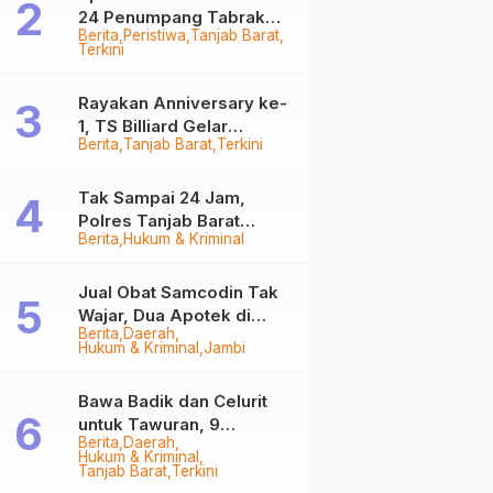
24 Penumpang Tabrak
Berita
Peristiwa
Tanjab Barat
Togok di Kuala Tungkal,
Terkini
Kapten Sempat Hilang
Rayakan Anniversary ke-
1, TS Billiard Gelar
Berita
Tanjab Barat
Terkini
Turnamen 9 Ball
Berhadiah Rp50,8 Juta
Tak Sampai 24 Jam,
Polres Tanjab Barat
Berita
Hukum & Kriminal
Ringkus Komplotan
Curanmor di Kuala
Tungkal
Jual Obat Samcodin Tak
Wajar, Dua Apotek di
Berita
Daerah
Tanjab Barat Disegel
Hukum & Kriminal
Jambi
BPOM!
Bawa Badik dan Celurit
untuk Tawuran, 9
Berita
Daerah
Anggota Geng Motor di
Hukum & Kriminal
Tanjab Barat Diringkus
Tanjab Barat
Terkini