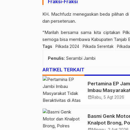
Fraksi-Fraksi
KH. Machfudz menegaskan beda pilihan di 
dan perseteruan.
“Marilah bersama sama kita ciptakan Pil
semoga bisa membawa Kabupaten Tanjab Barat
Tags
Pilkada 2024
Pilkada Serentak
Pilkad
Penulis
: Serambi Jambi
ARTIKEL TERKAIT
Pertamina EP Jam
Imbau Masyaraka
Tidak Beraktivitas
calendar_month
Rabu, 5 Agt 2026
Atas Jalur Pipa M
Demi Keselamata
Basmi Genk Moto
Bersama
Knalpot Brong, Po
Tanjab Barat Am
calendar_month
Minggu, 2 Agt 2026