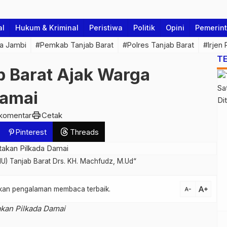
al
Hukum & Kriminal
Peristiwa
Politik
Opini
Pemerin
a Jambi
#Pemkab Tanjab Barat
#Polres Tanjab Barat
#Irjen
T
 Barat Ajak Warga
Damai
print
komentar
Cetak
Pinterest
Threads
U) Tanjab Barat Drs. KH. Machfudz, M.Ud“
text_increase
atkan pengalaman membaca terbaik.
text_decrease
akan Pilkada Damai