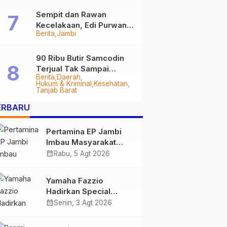
Sempit dan Rawan
Kecelakaan, Edi Purwanto
Berita
Jambi
Targetkan Jalan Lintas
Tungkal-Jambi Mulus di
2028
90 Ribu Butir Samcodin
Terjual Tak Sampai
Berita
Daerah
Setahun, Indra Safari
Hukum & Kriminal
Kesehatan
Desak Audit Menyeluruh
Tanjab Barat
ERBARU
Pertamina EP Jambi
Imbau Masyarakat
Tidak Beraktivitas di
calendar_month
Rabu, 5 Agt 2026
Atas Jalur Pipa Migas
Demi Keselamatan
Yamaha Fazzio
Bersama
Hadirkan Special
Edition Sunset Blue,
calendar_month
Senin, 3 Agt 2026
Tampilkan Nuansa
Retro Summer yang