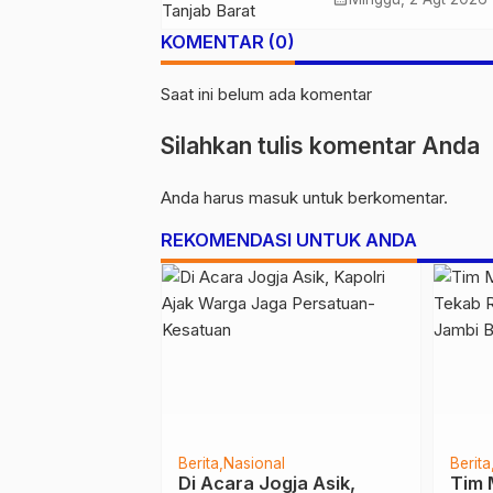
Belasan Kendaraa
KOMENTAR (0)
Saat ini belum ada komentar
Silahkan tulis komentar Anda
Anda harus
masuk
untuk berkomentar.
REKOMENDASI UNTUK ANDA
ah
Jambi
Batanghari
Berita
Nasi
 KSAD, Kapolda
Pangdam II/Swj Tinjau
Sam