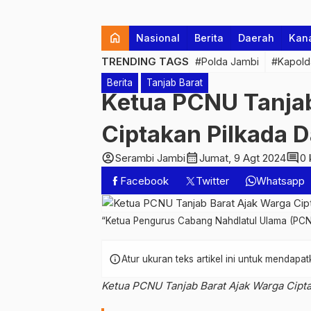
home
Nasional
Berita
Daerah
Kan
TRENDING TAGS
#Polda Jambi
#Kapold
Berita
Tanjab Barat
Ketua PCNU Tanjab
Ciptakan Pilkada 
account_circle
calendar_month
comment
Serambi Jambi
Jumat, 9 Agt 2024
0 
Facebook
Twitter
Whatsapp
“Ketua Pengurus Cabang Nahdlatul Ulama (PCN
info
Atur ukuran teks artikel ini untuk mendap
Ketua PCNU Tanjab Barat Ajak Warga Cipt