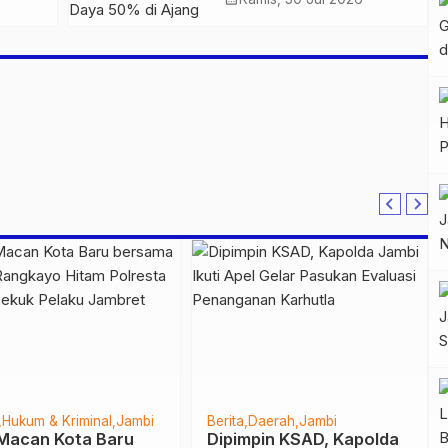
n
50% di Ajang GIIAS
2026
onal
Berita
Sungai Penuh
bangi TPS 02 Jambi
Gubernur Jambi AL Haris