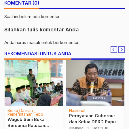
KOMENTAR (0)
Saat ini belum ada komentar
Silahkan tulis komentar Anda
Anda harus
masuk
untuk berkomentar.
REKOMENDASI UNTUK ANDA
Berita
Daerah
Nasional
Pemerintahan
Tebo
Pernyataan Gubernur
Wagub Sani Buka
dan Ketua DPRD Papua,
Bersama Ratusan
Pelanggaran Serius
calendar_month
Minggu, 23 Des 2018