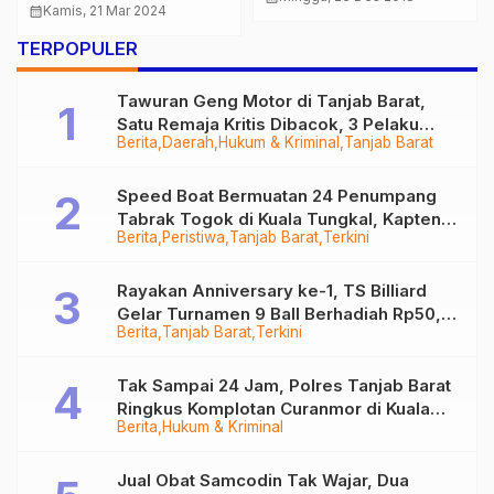
Masyarakat Serai
calendar_month
Kamis, 21 Mar 2024
Terhadap Konstitusi dan
Serumpun
UU Pemda
TERPOPULER
Tawuran Geng Motor di Tanjab Barat,
Satu Remaja Kritis Dibacok, 3 Pelaku
Berita
Daerah
Hukum & Kriminal
Tanjab Barat
Ditangkap
Speed Boat Bermuatan 24 Penumpang
Tabrak Togok di Kuala Tungkal, Kapten
Berita
Peristiwa
Tanjab Barat
Terkini
Sempat Hilang
Rayakan Anniversary ke-1, TS Billiard
Gelar Turnamen 9 Ball Berhadiah Rp50,8
Berita
Tanjab Barat
Terkini
Juta
Tak Sampai 24 Jam, Polres Tanjab Barat
Ringkus Komplotan Curanmor di Kuala
Berita
Hukum & Kriminal
Tungkal
Jual Obat Samcodin Tak Wajar, Dua