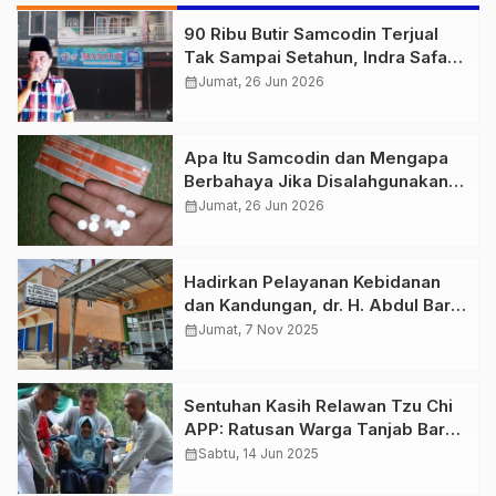
90 Ribu Butir Samcodin Terjual
Tak Sampai Setahun, Indra Safari
Desak Audit Menyeluruh
calendar_month
Jumat, 26 Jun 2026
Apa Itu Samcodin dan Mengapa
Berbahaya Jika Disalahgunakan?
Simak Penjelasan Medisnya
calendar_month
Jumat, 26 Jun 2026
Hadirkan Pelayanan Kebidanan
dan Kandungan, dr. H. Abdul Bari,
Sp.OG Umumkan Jadwal Praktik
calendar_month
Jumat, 7 Nov 2025
Terbaru di Kuala Tungkal
Sentuhan Kasih Relawan Tzu Chi
APP: Ratusan Warga Tanjab Barat
Nikmati Pemeriksaan Kesehatan
calendar_month
Sabtu, 14 Jun 2025
Gratis!