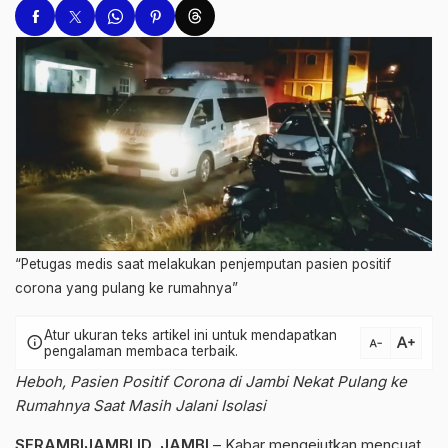
“Petugas medis saat melakukan penjemputan pasien positif
corona yang pulang ke rumahnya”
Atur ukuran teks artikel ini untuk mendapatkan
text_increase
info
text_decrease
pengalaman membaca terbaik.
Heboh, Pasien Positif Corona di Jambi Nekat Pulang ke
Rumahnya Saat Masih Jalani Isolasi
SERAMBIJAMBI.ID, JAMBI
– Kabar mengejutkan mencuat