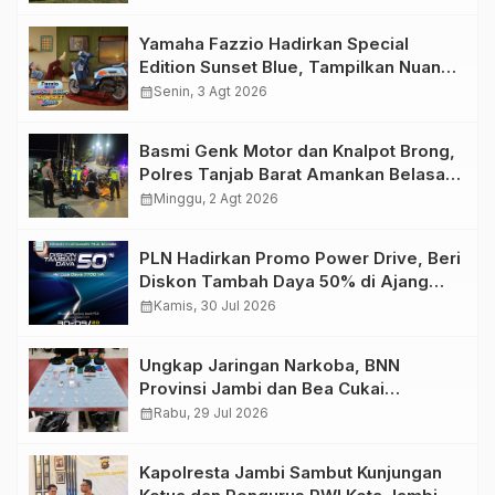
Yamaha Fazzio Hadirkan Special
Edition Sunset Blue, Tampilkan Nuansa
Retro Summer yang Semakin Skena
calendar_month
Senin, 3 Agt 2026
Basmi Genk Motor dan Knalpot Brong,
Polres Tanjab Barat Amankan Belasan
Kendaraan
calendar_month
Minggu, 2 Agt 2026
PLN Hadirkan Promo Power Drive, Beri
Diskon Tambah Daya 50% di Ajang
GIIAS 2026
calendar_month
Kamis, 30 Jul 2026
Ungkap Jaringan Narkoba, BNN
Provinsi Jambi dan Bea Cukai
Amankan Sembilan Pelaku beserta
calendar_month
Rabu, 29 Jul 2026
766 Butir Ekstasi dan 146 Gram Sabu
Kapolresta Jambi Sambut Kunjungan