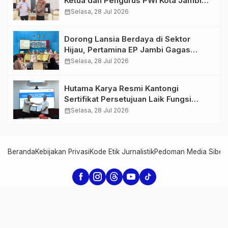
Ketua dan Pengurus PWI Kota Jambi
Perkuat Sinergi dan Kolaborasi
calendar_month
Selasa, 28 Jul 2026
Dorong Lansia Berdaya di Sektor
Hijau, Pertamina EP Jambi Gagas
Lansiapreneur Batik Eco-Print
calendar_month
Selasa, 28 Jul 2026
Hutama Karya Resmi Kantongi
Sertifikat Persetujuan Laik Fungsi
Struktur Jembatan Musi V Tol
calendar_month
Selasa, 28 Jul 2026
Palembang–Betung
Beranda
Kebijakan Privasi
Kode Etik Jurnalistik
Pedoman Media Siber
Serambi Jambi - Informasi dari Jambi untuk Dunia
Copyright Serambi Jambi