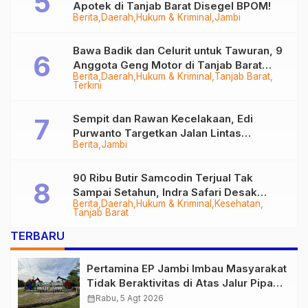
Apotek di Tanjab Barat Disegel BPOM!
Berita
Daerah
Hukum & Kriminal
Jambi
Bawa Badik dan Celurit untuk Tawuran, 9
Anggota Geng Motor di Tanjab Barat
Berita
Daerah
Hukum & Kriminal
Tanjab Barat
Diringkus
Terkini
Sempit dan Rawan Kecelakaan, Edi
Purwanto Targetkan Jalan Lintas
Berita
Jambi
Tungkal-Jambi Mulus di 2028
90 Ribu Butir Samcodin Terjual Tak
Sampai Setahun, Indra Safari Desak
Berita
Daerah
Hukum & Kriminal
Kesehatan
Audit Menyeluruh
Tanjab Barat
TERBARU
Pertamina EP Jambi Imbau Masyarakat
Tidak Beraktivitas di Atas Jalur Pipa
Migas Demi Keselamatan Bersama
calendar_month
Rabu, 5 Agt 2026