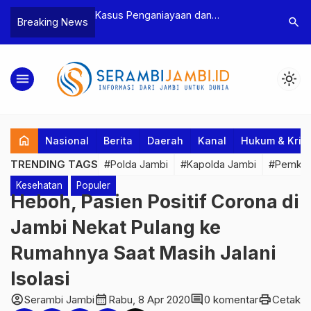
niayaan dan
Polres Tebo Ungkap Kasus
Terkai
search
Breaking News
 Ketua BPD, Polres
Pengeroyokan dan Penganiayaan,
Pejaba
an Dua Tersangka
Dua Pelaku Pengeroyokan di Sumay
Kakan
Ditahan
Penuh
menu
light_mode
home
Nasional
Berita
Daerah
Kanal
Hukum & Krim
TRENDING TAGS
#Polda Jambi
#Kapolda Jambi
#Pemkab
Kesehatan
Populer
Heboh, Pasien Positif Corona di
Jambi Nekat Pulang ke
Rumahnya Saat Masih Jalani
Isolasi
account_circle
calendar_month
comment
print
Serambi Jambi
Rabu, 8 Apr 2020
0 komentar
Cetak