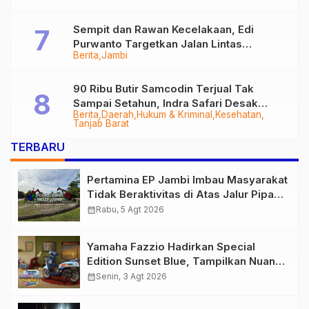
Sempit dan Rawan Kecelakaan, Edi
Purwanto Targetkan Jalan Lintas
Berita
Jambi
Tungkal-Jambi Mulus di 2028
90 Ribu Butir Samcodin Terjual Tak
Sampai Setahun, Indra Safari Desak
Berita
Daerah
Hukum & Kriminal
Kesehatan
Audit Menyeluruh
Tanjab Barat
TERBARU
Pertamina EP Jambi Imbau Masyarakat
Tidak Beraktivitas di Atas Jalur Pipa
Migas Demi Keselamatan Bersama
calendar_month
Rabu, 5 Agt 2026
Yamaha Fazzio Hadirkan Special
Edition Sunset Blue, Tampilkan Nuansa
Retro Summer yang Semakin Skena
calendar_month
Senin, 3 Agt 2026