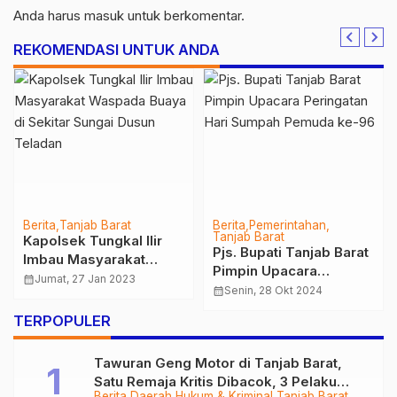
Anda harus
masuk
untuk berkomentar.
REKOMENDASI UNTUK ANDA
Berita
Tanjab Barat
Berita
Pemerintahan
Tanjab Barat
Kapolsek Tungkal Ilir
Pjs. Bupati Tanjab Barat
Imbau Masyarakat
Pimpin Upacara
Waspada Buaya di
calendar_month
Jumat, 27 Jan 2023
Peringatan Hari Sumpah
calendar_month
Senin, 28 Okt 2024
Sekitar Sungai Dusun
Pemuda ke-96
Teladan
TERPOPULER
Tawuran Geng Motor di Tanjab Barat,
Satu Remaja Kritis Dibacok, 3 Pelaku
Berita
Daerah
Hukum & Kriminal
Tanjab Barat