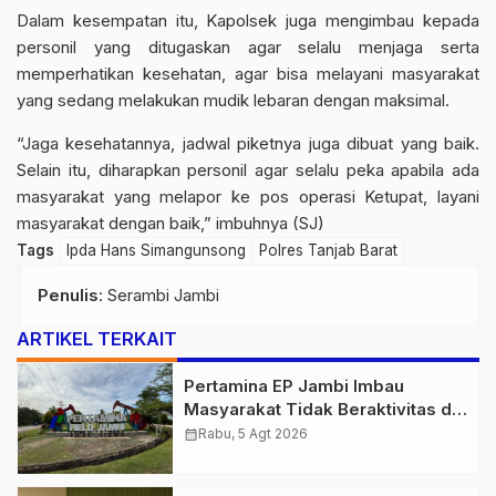
Dalam kesempatan itu, Kapolsek juga mengimbau kepada
personil yang ditugaskan agar selalu menjaga serta
memperhatikan kesehatan, agar bisa melayani masyarakat
yang sedang melakukan mudik lebaran dengan maksimal.
“Jaga kesehatannya, jadwal piketnya juga dibuat yang baik.
Selain itu, diharapkan personil agar selalu peka apabila ada
masyarakat yang melapor ke pos operasi Ketupat, layani
masyarakat dengan baik,” imbuhnya (SJ)
Tags
Ipda Hans Simangunsong
Polres Tanjab Barat
Penulis
: Serambi Jambi
ARTIKEL TERKAIT
Pertamina EP Jambi Imbau
Masyarakat Tidak Beraktivitas di
Atas Jalur Pipa Migas Demi
calendar_month
Rabu, 5 Agt 2026
Keselamatan Bersama