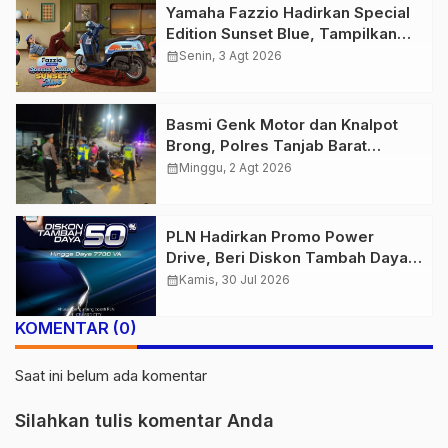
Yamaha Fazzio Hadirkan Special
Edition Sunset Blue, Tampilkan
Nuansa Retro Summer yang
calendar_month
Senin, 3 Agt 2026
Semakin Skena
Basmi Genk Motor dan Knalpot
Brong, Polres Tanjab Barat
Amankan Belasan Kendaraan
calendar_month
Minggu, 2 Agt 2026
PLN Hadirkan Promo Power
Drive, Beri Diskon Tambah Daya
50% di Ajang GIIAS 2026
calendar_month
Kamis, 30 Jul 2026
KOMENTAR (0)
Saat ini belum ada komentar
Silahkan tulis komentar Anda