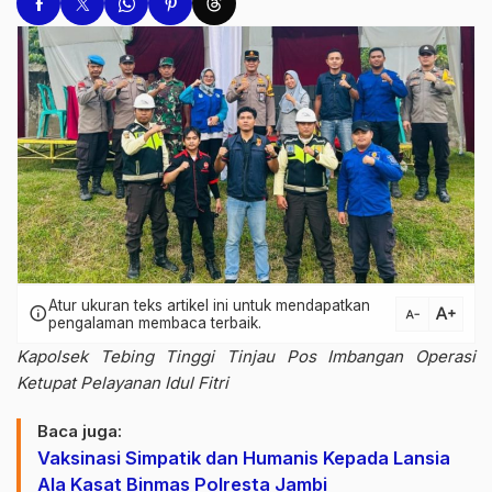
Atur ukuran teks artikel ini untuk mendapatkan
text_increase
info
text_decrease
pengalaman membaca terbaik.
Kapolsek Tebing Tinggi Tinjau Pos Imbangan Operasi
Ketupat Pelayanan Idul Fitri
Baca juga:
Vaksinasi Simpatik dan Humanis Kepada Lansia
Ala Kasat Binmas Polresta Jambi