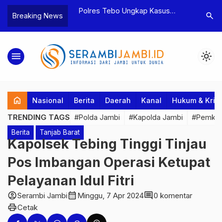
yaan dan
Polres Tebo Ungkap Kasus
Terkait D
search
Breaking News
tua BPD, Polres
Pengeroyokan dan Penganiayaan,
Pejabat d
Dua Tersangka
Dua Pelaku Pengeroyokan di Sumay
Kakanwil 
Ditahan
Penuh Pr
menu
light_mode
home
Nasional
Berita
Daerah
Kanal
Hukum & Krim
TRENDING TAGS
#Polda Jambi
#Kapolda Jambi
#Pemkab
Berita
Tanjab Barat
Kapolsek Tebing Tinggi Tinjau
Pos Imbangan Operasi Ketupat
Pelayanan Idul Fitri
account_circle
calendar_month
comment
Serambi Jambi
Minggu, 7 Apr 2024
0 komentar
print
Cetak