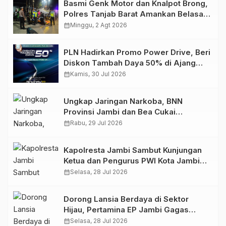
Basmi Genk Motor dan Knalpot Brong,
Polres Tanjab Barat Amankan Belasan
Kendaraan
calendar_month
Minggu, 2 Agt 2026
PLN Hadirkan Promo Power Drive, Beri
Diskon Tambah Daya 50% di Ajang
GIIAS 2026
calendar_month
Kamis, 30 Jul 2026
Ungkap Jaringan Narkoba, BNN
Provinsi Jambi dan Bea Cukai
Amankan Sembilan Pelaku beserta
calendar_month
Rabu, 29 Jul 2026
766 Butir Ekstasi dan 146 Gram Sabu
Kapolresta Jambi Sambut Kunjungan
Ketua dan Pengurus PWI Kota Jambi
Perkuat Sinergi dan Kolaborasi
calendar_month
Selasa, 28 Jul 2026
Dorong Lansia Berdaya di Sektor
Hijau, Pertamina EP Jambi Gagas
Lansiapreneur Batik Eco-Print
calendar_month
Selasa, 28 Jul 2026