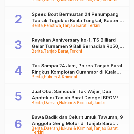
Ditangkap
Speed Boat Bermuatan 24 Penumpang
Tabrak Togok di Kuala Tungkal, Kapten
Berita
Peristiwa
Tanjab Barat
Terkini
Sempat Hilang
Rayakan Anniversary ke-1, TS Billiard
Gelar Turnamen 9 Ball Berhadiah Rp50,8
Berita
Tanjab Barat
Terkini
Juta
Tak Sampai 24 Jam, Polres Tanjab Barat
Ringkus Komplotan Curanmor di Kuala
Berita
Hukum & Kriminal
Tungkal
Jual Obat Samcodin Tak Wajar, Dua
Apotek di Tanjab Barat Disegel BPOM!
Berita
Daerah
Hukum & Kriminal
Jambi
Bawa Badik dan Celurit untuk Tawuran, 9
Anggota Geng Motor di Tanjab Barat
Berita
Daerah
Hukum & Kriminal
Tanjab Barat
Diringkus
Terkini