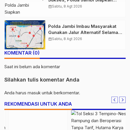
Pengamanan Berlapis untuk 8.750
calendar_month
Sabtu, 8 Agt 2026
Pelari, 1.848 Personel Kawal
Presisi Merdeka Run
Polda Jambi Imbau Masyarakat
Gunakan Jalur Alternatif Selama
Pelaksanaan Presisi Merdeka Run
calendar_month
Sabtu, 8 Agt 2026
2026
KOMENTAR (0)
Saat ini belum ada komentar
Silahkan tulis komentar Anda
Anda harus
masuk
untuk berkomentar.
REKOMENDASI UNTUK ANDA