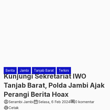
Berita
Jambi
Tanjab Barat
Terkini
Kunjungi Sekretariat IWO
Tanjab Barat, Polda Jambi Ajak
Perangi Berita Hoax
account_circle
calendar_month
comment
Serambi Jambi
Selasa, 6 Feb 2024
0 komentar
print
Cetak