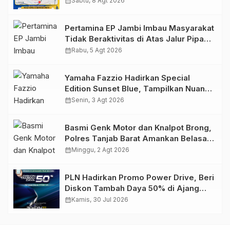
calendar_month
Sabtu, 8 Agt 2026
2026
Pertamina EP Jambi Imbau Masyarakat
Tidak Beraktivitas di Atas Jalur Pipa
Migas Demi Keselamatan Bersama
calendar_month
Rabu, 5 Agt 2026
Yamaha Fazzio Hadirkan Special
Edition Sunset Blue, Tampilkan Nuansa
Retro Summer yang Semakin Skena
calendar_month
Senin, 3 Agt 2026
Basmi Genk Motor dan Knalpot Brong,
Polres Tanjab Barat Amankan Belasan
Kendaraan
calendar_month
Minggu, 2 Agt 2026
PLN Hadirkan Promo Power Drive, Beri
Diskon Tambah Daya 50% di Ajang
GIIAS 2026
calendar_month
Kamis, 30 Jul 2026