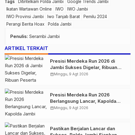
Tags
Ditintelkam Polda Jambi
Google Trends Jambi
Ikatan Wartawan Online
IWO
IWO Jambi
IWO Provinsi Jambi
Iwo Tanjab Barat
Pemilu 2024
Perangi Berita Hoax
Polda Jambi
Penulis
: Serambi Jambi
ARTIKEL TERKAIT
Presisi Merdeka Run 2026 di
Jambi Sukses Digelar, Ribuan
Peserta Ramaikan Event Nasional
calendar_month
Minggu, 9 Agt 2026
Presisi Merdeka Run 2026
Berlangsung Lancar, Kapolda
Jambi Ucapkan Terimakasih dan
calendar_month
Minggu, 9 Agt 2026
Apresiasi Dukungan Masyarakat
Pastikan Berjalan Lancar dan
Sukses, Polda Jambi Siapkan