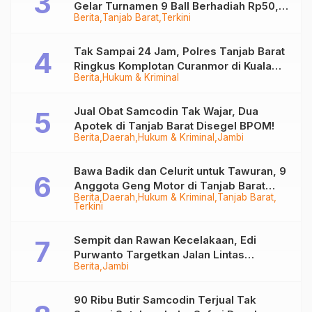
Gelar Turnamen 9 Ball Berhadiah Rp50,8
Berita
Tanjab Barat
Terkini
Juta
Tak Sampai 24 Jam, Polres Tanjab Barat
Ringkus Komplotan Curanmor di Kuala
Berita
Hukum & Kriminal
Tungkal
Jual Obat Samcodin Tak Wajar, Dua
Apotek di Tanjab Barat Disegel BPOM!
Berita
Daerah
Hukum & Kriminal
Jambi
Bawa Badik dan Celurit untuk Tawuran, 9
Anggota Geng Motor di Tanjab Barat
Berita
Daerah
Hukum & Kriminal
Tanjab Barat
Diringkus
Terkini
Sempit dan Rawan Kecelakaan, Edi
Purwanto Targetkan Jalan Lintas
Berita
Jambi
Tungkal-Jambi Mulus di 2028
90 Ribu Butir Samcodin Terjual Tak