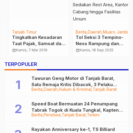
Tanjab Timur
Berita
Daerah
Muaro Jambi
Tingkatkan Kesadaran
Tol Seksi 3 Tempino-
Taat Pajak, Samsat dan
Ness Rampung dan
Polantas Tanjab Timur
Beroperasi Tanpa Tarif,
calendar_month
Kamis, 7 Mar 2019
calendar_month
Kamis, 18 Sep 2025
Gelar Razia Kendaraan
Hutama Karya Sediakan
Rest Area, Kantor
…
TERPOPULER
Cabang hingga Fasilitas
Umum
Tawuran Geng Motor di Tanjab Barat,
Satu Remaja Kritis Dibacok, 3 Pelaku
Berita
Daerah
Hukum & Kriminal
Tanjab Barat
Ditangkap
Speed Boat Bermuatan 24 Penumpang
Tabrak Togok di Kuala Tungkal, Kapten
Berita
Peristiwa
Tanjab Barat
Terkini
Sempat Hilang
Rayakan Anniversary ke-1, TS Billiard