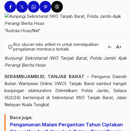
“Ilustrasi Hoax/Net“
Atur ukuran teks artikel ini untuk mendapatkan
text_increase
info
text_decrease
pengalaman membaca terbaik.
Kunjungi Sekretariat IWO Tanjab Barat, Polda Jambi Ajak
Perangi Berita Hoax
SERAMBIJAMBI.ID, TANJAB BARAT
– Pengurus Daerah
Ikatan Wartawan Online (IWO) Tanjab Barat sambut hangat
kunjungan silahturahmi Ditintelkam Polda Jambi, Selasa
(6/2/24) bertempat di Sekretariat IWO Tanjab Barat, Jalan
Nelayan Kuala Tungkal.
Baca juga:
Pengamanan Malam Pergantian Tahun Ciptakan