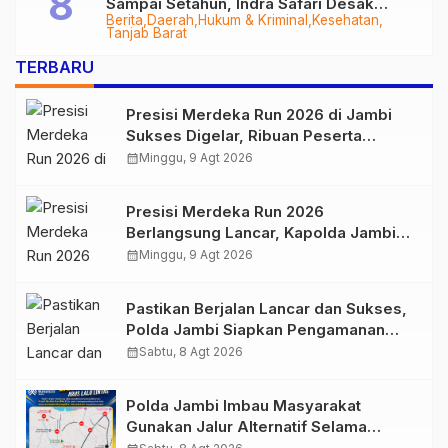
Sampai Setahun, Indra Safari Desak
Berita
Daerah
Hukum & Kriminal
Kesehatan
Audit Menyeluruh
Tanjab Barat
TERBARU
Presisi Merdeka Run 2026 di Jambi
Sukses Digelar, Ribuan Peserta
Ramaikan Event Nasional
calendar_month
Minggu, 9 Agt 2026
Presisi Merdeka Run 2026
Berlangsung Lancar, Kapolda Jambi
Ucapkan Terimakasih dan Apresiasi
calendar_month
Minggu, 9 Agt 2026
Dukungan Masyarakat
Pastikan Berjalan Lancar dan Sukses,
Polda Jambi Siapkan Pengamanan
Berlapis untuk 8.750 Pelari, 1.848
calendar_month
Sabtu, 8 Agt 2026
Personel Kawal Presisi Merdeka Run
Polda Jambi Imbau Masyarakat
Gunakan Jalur Alternatif Selama
Pelaksanaan Presisi Merdeka Run