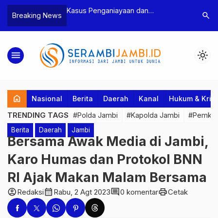
n Narkoba, BNN
Kasus Penganiayaan dan
Polres T
search
Breaking News
dan Bea Cukai
Pengancaman Ketua BPD, Polres
Pengeroy
an Pelaku beserta
Tebo Tetapkan Dua Tersangka
Dua Pela
si dan 146 Gram
Ditahan
menu
light_mode
home
Nasional
Berita
Daerah
Kanal
Hukum & Krim
TRENDING TAGS
#Polda Jambi
#Kapolda Jambi
#Pemkab
Berita
Daerah
Jambi
Bersama Awak Media di Jambi,
Karo Humas dan Protokol BNN
RI Ajak Makan Malam Bersama
account_circle
calendar_month
comment
print
Redaksi
Rabu, 2 Agt 2023
0 komentar
Cetak