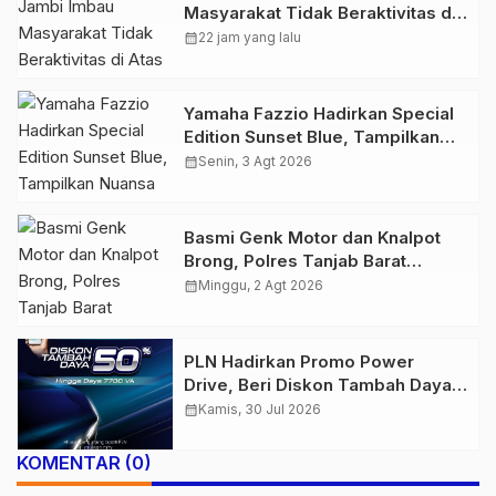
Masyarakat Tidak Beraktivitas di
Atas Jalur Pipa Migas Demi
calendar_month
22 jam yang lalu
Keselamatan Bersama
Yamaha Fazzio Hadirkan Special
Edition Sunset Blue, Tampilkan
Nuansa Retro Summer yang
calendar_month
Senin, 3 Agt 2026
Semakin Skena
Basmi Genk Motor dan Knalpot
Brong, Polres Tanjab Barat
Amankan Belasan Kendaraan
calendar_month
Minggu, 2 Agt 2026
PLN Hadirkan Promo Power
Drive, Beri Diskon Tambah Daya
50% di Ajang GIIAS 2026
calendar_month
Kamis, 30 Jul 2026
KOMENTAR (0)