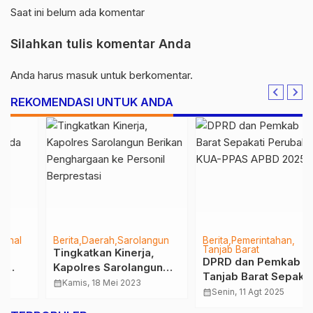
Saat ini belum ada komentar
Silahkan tulis komentar Anda
Anda harus
masuk
untuk berkomentar.
REKOMENDASI UNTUK ANDA
Berita
Daerah
Sarolangun
Berita
Pemerintahan
Tanjab Barat
Tingkatkan Kinerja,
DPRD dan Pemkab
Kapolres Sarolangun
Tanjab Barat Sepakati
Berikan Penghargaan
calendar_month
Kamis, 18 Mei 2023
Perubahan KUA-PPAS
calendar_month
Senin, 11 Agt 2025
ke Personil Berprestasi
APBD 2025