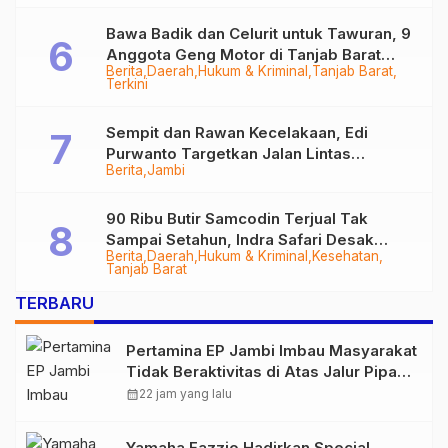
Bawa Badik dan Celurit untuk Tawuran, 9
Anggota Geng Motor di Tanjab Barat
Berita
Daerah
Hukum & Kriminal
Tanjab Barat
Diringkus
Terkini
Sempit dan Rawan Kecelakaan, Edi
Purwanto Targetkan Jalan Lintas
Berita
Jambi
Tungkal-Jambi Mulus di 2028
90 Ribu Butir Samcodin Terjual Tak
Sampai Setahun, Indra Safari Desak
Berita
Daerah
Hukum & Kriminal
Kesehatan
Audit Menyeluruh
Tanjab Barat
TERBARU
Pertamina EP Jambi Imbau Masyarakat
Tidak Beraktivitas di Atas Jalur Pipa
Migas Demi Keselamatan Bersama
calendar_month
22 jam yang lalu
Yamaha Fazzio Hadirkan Special