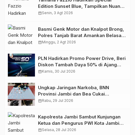
Edition Sunset Blue, Tampilkan Nuansa
Retro Summer yang Semakin Skena
calendar_month
Senin, 3 Agt 2026
Basmi Genk Motor dan Knalpot Brong,
Polres Tanjab Barat Amankan Belasan
Kendaraan
calendar_month
Minggu, 2 Agt 2026
PLN Hadirkan Promo Power Drive, Beri
Diskon Tambah Daya 50% di Ajang
GIIAS 2026
calendar_month
Kamis, 30 Jul 2026
Ungkap Jaringan Narkoba, BNN
Provinsi Jambi dan Bea Cukai
Amankan Sembilan Pelaku beserta
calendar_month
Rabu, 29 Jul 2026
766 Butir Ekstasi dan 146 Gram Sabu
Kapolresta Jambi Sambut Kunjungan
Ketua dan Pengurus PWI Kota Jambi
Perkuat Sinergi dan Kolaborasi
calendar_month
Selasa, 28 Jul 2026