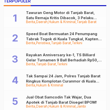
…
TERPOPULER
Tawuran Geng Motor di Tanjab Barat,
Satu Remaja Kritis Dibacok, 3 Pelaku
Berita
Daerah
Hukum & Kriminal
Tanjab Barat
Ditangkap
Speed Boat Bermuatan 24 Penumpang
Tabrak Togok di Kuala Tungkal, Kapten
Berita
Peristiwa
Tanjab Barat
Terkini
Sempat Hilang
Rayakan Anniversary ke-1, TS Billiard
Gelar Turnamen 9 Ball Berhadiah Rp50,8
Berita
Tanjab Barat
Terkini
Juta
Tak Sampai 24 Jam, Polres Tanjab Barat
Ringkus Komplotan Curanmor di Kuala
Berita
Hukum & Kriminal
Tungkal
Jual Obat Samcodin Tak Wajar, Dua
Apotek di Tanjab Barat Disegel BPOM!
Berita
Daerah
Hukum & Kriminal
Jambi